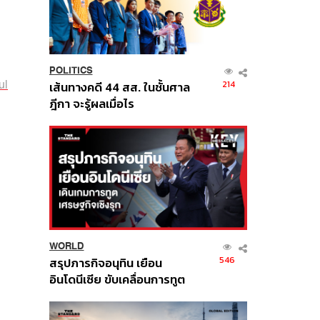
POLITICS
ul
214
เส้นทางคดี 44 สส. ในชั้นศาล
ฎีกา จะรู้ผลเมื่อไร
WORLD
546
สรุปภารกิจอนุทิน เยือน
อินโดนีเซีย ขับเคลื่อนการทูต
เศรษฐกิจเชิงรุก ประกาศหุ้น
ส่วนยุทธศาสตร์ไทย –