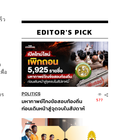
ร็ว
EDITOR'S PICK
ว
พื่อ
าร
POLITICS
577
มหากาพย์โกงข้อสอบท้องถิ่น
ก่อนเดินหน้าสู่จุดจบในสัปดาห์
นี้