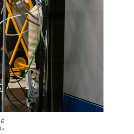
ี่
่ง