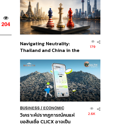
อินโดนีเซีย
204
Navigating Neutrality:
179
Thailand and China in the
Age of a New Global
Order
BUSINESS
/
ECONOMIC
2.6K
วิเคราะห์ปรากฏการณ์คนแห่
ขอสินเชื่อ CLICX อาจเป็น
เพียงยอดภูเขาน้ำแข็ง ของ