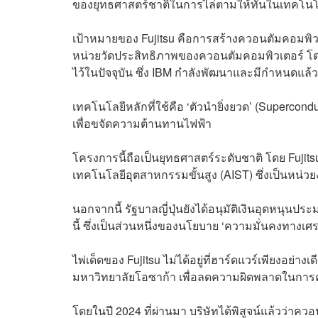
ของยุทธศาสตร์ชาติในการไล่ตามให้ทันในเทคโนโ
เป้าหมายของ Fujitsu คือการสร้างควอนตัมคอมพิวเตอ
หน่วยวัดประสิทธิภาพของควอนตัมคอมพิวเตอร์ โดยบริ
ไว้ในปัจจุบัน ซึ่ง IBM กำลังพัฒนาและมีกำหนดแล้ว
เทคโนโลยีหลักที่ใช้คือ ‘ตัวนำยิ่งยวด’ (Superconduc
เพื่อขจัดความต้านทานไฟฟ้า
โครงการนี้ถือเป็นยุทธศาสตร์ระดับชาติ โดย Fujit
เทคโนโลยีอุตสาหกรรมขั้นสูง (AIST) ซึ่งเป็นหน่
นอกจากนี้ รัฐบาลญี่ปุ่นยังได้อนุมัติเงินอุดหนุน
นี้ ซึ่งเป็นส่วนหนึ่งของนโยบาย ‘ความมั่นคงทาง
ไพ่เด็ดของ Fujitsu ไม่ได้อยู่ที่ฮาร์ดแวร์เพียงอย่า
มหาวิทยาลัยโอซาก้า เพื่อลดความผิดพลาดในการ
โดยในปี 2024 ที่ผ่านมา บริษัทได้พิสูจน์แล้วว่า