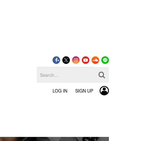
LOG IN
SIGN UP