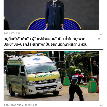
POLITICS
อนุทินกำชับกำนัน ผู้ใหญ่บ้านคุมเข้มปืน ย้ำไม่อนุญาต
...
ประชาชน-ขรก.ไร้หน้าที่พกปืนออกนอกเคหสถาน หวั่น
พฤติกรรมลอกเลียนแบบ จ่อลงพื้นที่เกิดเหตุ
THAILAND
/
WORLD