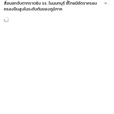
สื่อนอกจับตากราดยิง รร. ในนนทบุรี ชี้ไทยมีอัตราครอบ
...
ครองปืนสูงในระดับต้นของภูมิภาค
News
Wealth
Pop
Podcast
Video
Now
Opinion
Careers
Events
Privacy
About
Contact
Policy
FOR
ADVERTISING
MEMBERSHIP