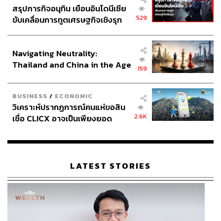
สรุปภารกิจอนุทิน เยือนอินโดนีเซีย
529
ขับเคลื่อนการทูตเศรษฐกิจเชิงรุก
ประกาศหุ้นส่วนยุทธศาสตร์ไทย –
อินโดนีเซีย
Navigating Neutrality:
Thailand and China in the Age
159
of a New Global Order
BUSINESS
/
ECONOMIC
วิเคราะห์ปรากฏการณ์คนแห่ขอสิน
2.6K
เชื่อ CLICX อาจเป็นเพียงยอด
ภูเขาน้ำแข็ง ของปัญหาหนี้ครัว
เรือนไทยที่ถูกซุกไว้
LATEST STORIES