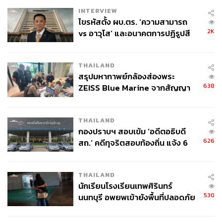
INTERVIEW
ไขรหัสตั้ง ผบ.ตร. ‘ความสามารถ
2K
vs อาวุโส’ และอนาคตการปฏิรูปสี
กากี กับ พล.ต.อ. เอก อังสนานนท์
THAILAND
สรุปมหากาพย์กล้องส่องพระ
638
ZEISS Blue Marine จากสัญญา
ผลิต 8.3 ล้าน สู่ข้อพิพาท ‘มา
เวลล์ฯ’ ฟ้อง ‘โทน บางแค’ ผิดนัด
THAILAND
จ่ายหนี้-แอบระบุแบรนด์
กองปราบฯ สอบเข้ม ‘อดีตอธิบดี
626
สถ.’ คดีทุจริตสอบท้องถิ่น แจ้ง 6
ข้อหาหนัก จ่อชง ป.ป.ช. 12 ส.ค. นี้
THAILAND
นักเรียนโรงเรียนเทพศิรินทร์
530
นนทบุรี อพยพเข้ายังพื้นที่ปลอดภัย
ชั่วคราว หลังเหตุใช้อาวุธปืนภายใน
โรงเรียนคลี่คลาย