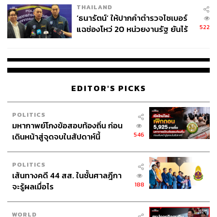
THAILAND
‘ธนารัตน์’ ให้ปากคำตำรวจไซเบอร์
522
แฉช่องโหว่ 20 หน่วยงานรัฐ ยันไร้
นัยทางการเมือง
EDITOR'S PICKS
POLITICS
มหากาพย์โกงข้อสอบท้องถิ่น ก่อน
546
เดินหน้าสู่จุดจบในสัปดาห์นี้
POLITICS
เส้นทางคดี 44 สส. ในชั้นศาลฎีกา
188
จะรู้ผลเมื่อไร
WORLD