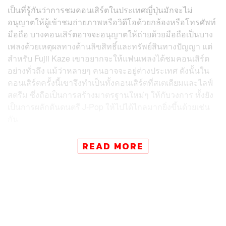
เป็นที่รู้กันว่าการชมคอนเสิร์ตในประเทศญี่ปุ่นมักจะไม่
อนุญาตให้ผู้เข้าชมถ่ายภาพหรือวิดีโอด้วยกล้องหรือโทรศัพท์
มือถือ บางคอนเสิร์ตอาจจะอนุญาตให้ถ่ายด้วยมือถือเป็นบาง
เพลงด้วยเหตุผลทางด้านลิขสิทธิ์และทรัพย์สินทางปัญญา แต่
สำหรับ Fujii Kaze เขาอยากจะให้แฟนเพลงได้ชมคอนเสิร์ต
อย่างทั่วถึง แม้ว่าหลายๆ คนอาจจะอยู่ต่างประเทศ ดังนั้นใน
คอนเสิร์ตครั้งนี้เขาจึงทำเป็นทั้งคอนเสิร์ตที่สเตเดียมและไลฟ์
สตรีม ซึ่งถือเป็นการสร้างมาตรฐานใหม่ๆ ให้กับวงการ ทั้งยัง
เป็นการผลักดันดนตรี J-Pop ให้ไปได้ไกลมากยิ่งขึ้นด้วยเช่น
กัน
ก่อนหน้านี้เขาก็เคยโพสต์ถึงประเด็นการขายต่อบัตร
READ MORE
คอนเสิร์ตของเขาในราคาสูงอีกด้วยว่า “ทุกคนอย่าซื้อตั๋ว
ราคาแพงเกินเหตุเลย ได้โปรดเก็บเงินอันมีค่าของคุณไว้ หรือ
นำมันไปใช้กับสิ่งที่มีประโยชน์มากกว่าเถอะครับ” ซึ่งเรียกได้
ว่าเขาให้ความสนใจกับปัญหาเรื่องบัตรคอนเสิร์ตของแฟนๆ
มาโดยตลอดเช่นกัน