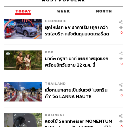
ให้ยอดวิวผมขึ้นไปให้ได้
TODAY
WEEK
MONTH
ECONOMIC
ยุคใหม่รถ EV ราคาเริ่ม (ถูก) กว่า
0
รถไฮบริด หลังต้นทุนแบตเตอรี่ลด
ลง - จีนแห่บุกตลาดเกิดใหม่
POP
นาคี๓ ครุฑา นาคี เผยภาพชุดแรก
0
พร้อมปักวันฉาย 22 ต.ค. นี้
THAILAND
เมื่อถนนกลายเป็นรันเวย์ ‘แยกริน
0
คำ’ จัด LANNA HAUTE
เริ่มมีความชัดที่ชัดเจนขนาดนี้ตั้งแต่เมื่อไร
COUTURE กลางสายฝน
กอล์ฟ:
ตั้งแต่ลาออกจากก้านคอคลับมาทำเพลงเอง เพราะว่า
BUSINESS
ลองใช้ Sennheiser MOMENTUM
สุดท้ายถ้าไม่มีงานจ้างไม่ใช่แค่เราที่ลำบาก เราไม่ได้อยู่ตัว
0