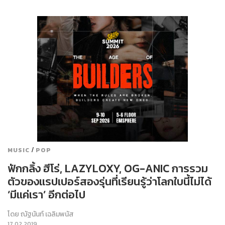
/
MUSIC
POP
ฟักกลิ้ง ฮีโร่, LAZYLOXY, OG-ANIC การรวม
ตัวของแรปเปอร์สองรุ่นที่เรียนรู้ว่าโลกใบนี้ไม่ได้
‘มีแค่เรา’ อีกต่อไป
โดย
ณัฐนันท์ เฉลิมพนัส
17.02.2019