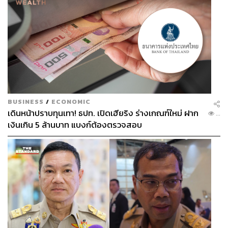
กอล์ฟ:
สวนทางกันเลย ผมมีแต่พยายามทำให้แมสมากขึ้น
เรื่อยๆ (หัวเราะ)
ลองคิดเล่นๆ ว่าถ้าตัวกอล์ฟในวัยเด็กที่กำลังคึกคะนองจะรู้สึก
อย่างไรบ้าง ถ้าได้มาเห็นตัวเองในตอนนี้
กอล์ฟ:
คุณถามเหมือนกำลังรู้สึกผิดหวังในตัวผมอยู่เลย
BUSINESS
/
ECONOMIC
(หัวเราะ) เด็กคนนั้นคงถามนะว่าเกิดอะไรขึ้น แต่มันคงไม่
เดินหน้าปราบทุนเทา! ธปท. เปิดเฮียริง ร่างเกณฑ์ใหม่ ฝาก
...
กังขาอะไรและยอมรับในสิ่งที่เป็น และผมจะบอกมันว่า เดี๋ยว
เงินเกิน 5 ล้านบาท แบงก์ต้องตรวจสอบ
มึงก็เข้าใจ ชีวิตมันเป็นไปอย่างนั้นเอง สุดท้ายทุกคนต้อง
เปลี่ยน อีก 10 ปีข้างหน้าผมก็คงไม่ใช่คนนี้ หรือพรุ่งนี้ผมอาจ
จะไม่ใช่ ทุกคนต้องเปลี่ยนไปตามช่วงวัยของมัน
เพราะฉะนั้นในเรื่องรู้สึกผิดหวังไม่มีแน่ๆ แต่จะมีความรู้สึก
เสียดายที่เพิ่งมาเข้าใจเรื่องนี้เมื่ออายุ 36 ปีแล้ว แต่ถามว่า
อยากแก้ไขไหม ก็ไม่ เพราะในความเป็นจริง บันไดทุกขั้นที่
เราเหยียบขึ้นไปแล้วมันดีเสมอ ถ้าวันก่อนผมไม่เคยทำตัวแบบ