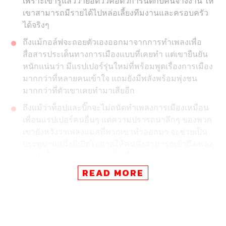
เพราะเขารู้แล้วว่ายอดวิวคือตัวการันตีกับคนจ้างงาน ให้
เขาสามารถมีรายได้ไปหล่อเลี้ยงทีมงานและครอบครัว
ได้จริงๆ
ถึงแม้กอล์ฟจะถอยตัวเองออกมาจากการทำเพลงเพื่อ
สื่อสารประเด็นทางการเมืองแบบที่เคยทำ แต่เขายืนยัน
หนักแน่นว่า มีแรปเปอร์รุ่นใหม่ที่พร้อมพูดเรื่องการเมือง
มากกว่าที่หลายคนเข้าใจ แถมยังมีพลังพร้อมพุ่งชน
มากกว่าที่ตัวเขาเคยทำมาเสียอีก
ถึงแม้ว่าท็อปและบิ๊กจะไม่ถนัดทำเพลงการเมืองเหมือน
เพื่อนแรปเปอร์คนอื่นๆ แต่ความปรารถนาลึกๆ ของพวก
เขายังหวังว่าเพลงแมสที่พวกเขาทำออกมา จะช่วยเป็น
ประตูบานหนึ่งที่เปิดโอกาสให้คนฟังสามารถเข้าถึงเพลง
แรปที่เนื้อหาหนักแน่นกว่านั้นขึ้นมาได้
READ MORE
กอล์ฟอยู่ในวัยที่เรียนรู้เรื่องการใช้โซเชียลมีเดียเป็น
อาชีพอย่างหนึ่ง ส่วนท็อปและบิ๊กกำลังอยู่ในวัยเรียนรู้ที่
จะอยู่กับกระแสวิพากษ์วิจารณ์ทั้งหมดในสังคมให้ได้
เมื่อ 6 เดือนที่แล้ว THE STANDARD ได้พูดคุยกับ กอล์ฟ-ฟัก