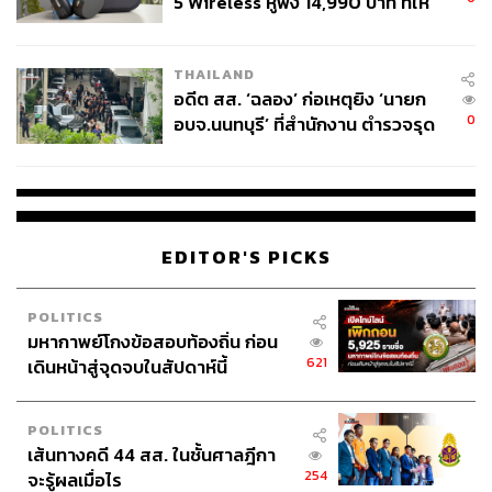
5 Wireless หูฟัง 14,990 บาท ที่ให้
คนเดียวแล้ว ยังมีทีมงาน ซาวด์เอ็นจิเนียริง ฯลฯ พอออกมา
ผู้ใช้ถอดเปลี่ยนแบตเองได้ ก่อนกฎ
เป็นหัวหน้า คนที่เราต้องคิดถึงคือลูกน้องกับครอบครัว หมด
EU บังคับปีหน้า
เวลาเอาสิ่งที่ตัวเองอยากทำเป็นที่ตั้งแล้ว ถ้าตัดสินว่าจะออก
THAILAND
มาทำเองต้องไม่ลังเลที่จะเสียสละความต้องการของตัวเอง
อดีต สส. ‘ฉลอง’ ก่อเหตุยิง ‘นายก
ออกไปให้ได้
0
อบจ.นนทบุรี’ ที่สำนักงาน ตำรวจรุด
ลงพื้นที่
ท็อป:
พวกผมก็คิดแบบนั้นอยู่ตลอดนะ บิ๊กก็อยากทำเพลง
อันเดอร์กราวด์ อยากทำเรกเก้ แต่ก็ถูกหยุดเอาไว้บ้าง เพราะ
รู้สึกว่าเพลงแบบนี้ยังเอาไปขายไม่ได้ ยังไม่เปิดกว้างเท่าไร
เราค่อยๆ ทำไปเรื่อยๆ แล้วเปลี่ยนไปทีละนิดดีกว่า อย่างผม
EDITOR'S PICKS
เคยคิดว่าไม่อยากมีเพลงที่เกี่ยวกับความรักเลย แต่สุดท้ายก็
อย่างที่เห็นครับ (หัวเราะ)
POLITICS
มหากาพย์โกงข้อสอบท้องถิ่น ก่อน
บิ๊ก:
ต้องยอมรับว่าประเทศไทยยังอินกับแนวเพลงที่พูดถึงเรื่อง
621
เดินหน้าสู่จุดจบในสัปดาห์นี้
ความรักอยู่ ยังไม่เปิดกว้างขนาดนั้น ซึ่งพวกเราสามารถ
ทำได้ โดยที่ยังสนุก และไม่ได้ถึงขั้นฝืนใจตัวเองไปทำ เพราะ
ผมกับท็อปคิดเหมือนพี่กอล์ฟคือ ผมทำเพลงเพื่อเมกมันนี่ให้ได้
POLITICS
ผมคิดว่าการหาเงินได้จากสิ่งที่เราชอบ และสามารถเลี้ยงดูตัว
เส้นทางคดี 44 สส. ในชั้นศาลฎีกา
254
จะรู้ผลเมื่อไร
เอง เลี้ยงดูครอบครัวได้นั่นคือสิ่งที่เรียลที่สุดแล้ว