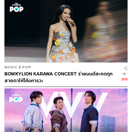
มิวสิกวิดีโอเพลง
มีแค่เรา
ดูเหมือนทิศทางของวงการฮิปฮอปกำลังเติบโตได้ดีขึ้น จากที่
MUSIC
/
POP
เคยคุยกันครั้งที่แล้วกอล์ฟบอกว่าจุดประสงค์ที่เข้าไปเป็นโค้ช
BOWKYLION KARAWA CONCERT ร่ายมนต์สะกดทุก
359
สายตาให้โค้งคารวะ
ในรายการ The Rapper เพราะอยากผลักดันให้วงการเพลง
ฮิปฮอปพัฒนา แรปเปอร์สามารถเลี้ยงตัวเองเป็นอาชีพได้ ผ่าน
ไป 6 เดือนหลังจบรายการ เราก็ได้เห็นแรปเปอร์รุ่นใหม่มีโชว์
มีผลงานเพลงใหม่ๆ ออกมาเต็มไปหมด
กอล์ฟ:
เป็นยุคที่สนุกสนานและหอมหวานมากเลยครับ ผมได้
เจอกับแรปเปอร์ใหม่ๆ ที่ฝึกแค่ปีเดียวแล้วเก่งเลยหลายคน คิด
ว่ากำลังดีขึ้นเรื่อยๆ อีกสักพักน่าจะเป็นช่วงที่บูมขึ้นมาจริงๆ
อย่างเพลงเป็นไรไหมของสองคนก็เป็นตัวแสดงให้เห็นว่า