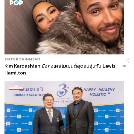
เองต้องการอะไร และกำลังทำอะไรนั่นคือบรรลุแล้ว มีคน
บอกว่าไฟมันร้อน ก็รู้ว่าไฟมันร้อน ไม่ต้องลองเอามือไปจับ
เองก็ได้
ENTERTAINMENT
Kim Kardashian ยังคงเผยโมเมนต์สุดอบอุ่นกับ Lewis
...
Hamilton
ครั้งก่อนคุยกันว่าแรปเปอร์เหมือนหมาป่าที่รักสันโดษ แต่วัน
หนึ่งถ้าฮิปฮอปกลายเป็นเมนสตรีมขึ้นมาจริงๆ อาจเกิด