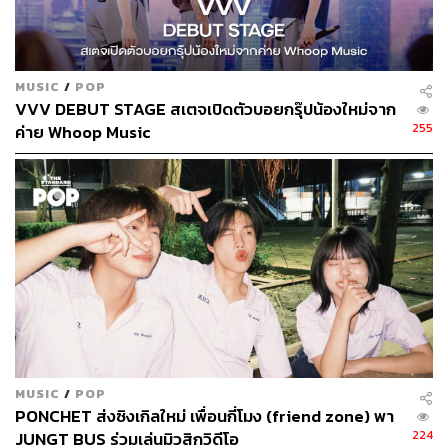
ตลาดของเพลงฮิปฮอปกำลังไปได้มากขึ้นเรื่อยๆ
ท็อป:
ถ้าคิดจากวัยรุ่นผมว่าเพลงฮิปฮอปอาจจะกลายเป็นเมน
สตรีมแล้วจริงๆ ก็ได้นะ ดูจากท็อปเทนในเพลย์ลิสต์ของสตรีม
MUSIC
/
POP
VVV DEBUT STAGE สเตจเปิดตัวบอยกรุ๊ปน้องใหม่จาก
มิงต่างๆ ก็จะเห็นว่ามีเพลงฮิปฮอปอยู่ในนั้น เราแค่ต้องมอง
255
ค่าย Whoop Music
ทิศทาง หาความเป็นไปได้ แล้วย้ำไปอีกว่าถ้าทำเพลงแบบนี้
คนน่าจะชอบ น่าจะประสบความสำเร็จ
ถ้าเป็นเมื่อก่อน จะมีแนวคิดหนึ่งในการทำเพลงที่ชัดเจนมากๆ
ว่าจะสนใจความนิยมได้ขึ้นชาร์ตไปทำไม ตั้งใจทำเพลงที่
แสดงถึงตัวตนของศิลปินออกมาสิ
กอล์ฟ:
สิ่งสำคัญจริงๆ คือยอดวิว แล้วชาร์ตคือส่วนหนึ่งที่
ทำให้ยอดวิวของเราเพิ่มขึ้น เดี๋ยวนี้สามารถวัดเป็นตัวเลขได้
หมดเลยว่าเพลงเราได้รับความนิยมหรือไม่ โดยไม่ต้องไป
มอนิเตอร์อย่างอื่นนอกจากยอดวิว ซึ่งสิ่งนั้นมันเป็นปัจจัยไปถึง
คนจ้างงานที่การันตีกับเขาได้ เพลงนี้หรือศิลปินคนนี้กำลังมา
MUSIC
/
POP
เพราะฉะนั้นสิ่งที่เราสนใจมากกว่ายอดวิวหรือการขึ้นชาร์ต ก็
PONCHET ส่งซิงเกิลใหม่ เพื่อนกี่โมง (friend zone) พา
คือเงินจากงานจ้างที่เราสามารถเอาไปเลี้ยงชีพได้นั่นเอง
224
JUNGT BUS ร่วมเล่นมิวสิกวิดีโอ