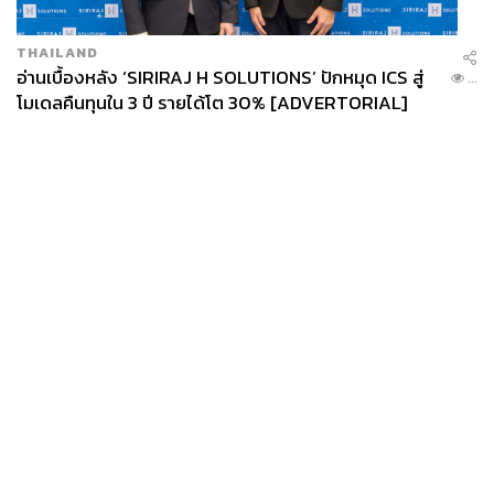
ปรากฏการณ์ที่ฝูงหมาป่าเริ่มต่อสู้กันเอง แต่วันนี้เราก็เห็นว่ามี
การฟีเจอริงระหว่างแรปเปอร์เกิดขึ้นมากมายหลายเพลง
THAILAND
อ่านเบื้องหลัง ‘SIRIRAJ H SOLUTIONS’ ปักหมุด ICS สู่
...
กอล์ฟ:
(เอนหลังพิงโซฟา แล้วหัวเราะ) ไอ้ที่รวมกันมันก็รวม
โมเดลคืนทุนใน 3 ปี รายได้โต 30% [ADVERTORIAL]
ไง แต่มันก็เรื่องปกติครับ เรื่องถูกกันหรือไม่ถูกกันมันเป็นเรื่อง
ธรรมดาตามธรรมชาติอยู่แล้ว
ท็อป:
ไม่นับเรื่องถูกกันหรือไม่ถูกกัน ผมว่าเวลามีการแข่งขัน
เป็นเรื่องดีนะ เพราะช่วยผลักดันให้คุณภาพของเพลงพัฒนา
ขึ้นไปอีก ในใจลึกๆ ผมก็มีเป้าหมายตลอดว่าถ้าเราอยากแซง
คนนี้ขึ้นไปให้ได้ ยิ่งมีคนดูมาช่วยตัดสิน ก็ยิ่งทำให้เราเห็นชัด
ขึ้นว่าเราจะเก่งขึ้นได้อย่างไร และควรจะทำอะไรต่อไป
News
Wealth
Pop
Podcast
Video
Now
Opinion
Careers
Events
กอล์ฟ:
มึงตั้งเป้าด้วยเหรอวะ กูไม่มีเลย ทุกวันนี้คิดแค่ว่า
Privacy
About
Contact
อยากทำเพลงแข่งกับความไม่สำเร็จของตัวเอง ทำเพลงแข่ง
Policy
กับสิ่งที่ยังรู้สึกว่าขาด ทำเพลงเพื่อเติมให้เต็มว่าเราจะต้อง
FOR
ผ่านเรื่องนี้ไปให้ได้ และหาเลี้ยงทุกคนได้แค่นั้นเลย
ADVERTISING
MEMBERSHIP
ท็อป:
อย่าง
YOUNGOHM
ผมก็คิดนะ ว่าถ้าเราเขียนเพลงเพื่อ