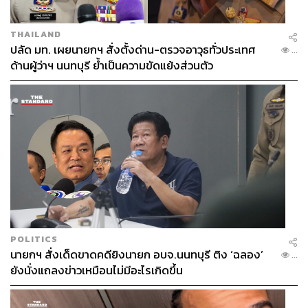
นั้น เขียนเพลงแบบนั้น ท็อปกับบิ๊กอาจจะไม่ชอบขี้หน้าผม
และไม่ได้รู้สึกอยากมาทำงานกับผมก็ได้
THAILAND
ปลัด มท. เผยนายกฯ สั่งตั้งด่าน-ตรวจอาวุธทั่วประเทศ
...
บิ๊ก:
ผมแค่เสียดายอย่างหนึ่งว่าเริ่มแรปช้าเกินไป เห็นบางคน
ด้านผู้ว่าฯ นนทบุรี ย้ำเป็นความขัดแย้งส่วนตัว
เริ่มตั้งแต่ 14-15 ทำไมเราไม่เอะใจ และเริ่มฝึกจริงจังตั้งแต่
ตอนนั้น
กอล์ฟ:
ถ้ากูเอะใจนะ กูเริ่มตั้งแต่ 8 ขวบแล้ว (หัวเราะ)
การที่กอล์ฟเหยียบบันไดมาหลายขั้น ผ่านความเจ็บปวด
ล้มลุกคลุกคลานมาหลายครั้ง คิดว่าประสบการณ์ที่สะสมมา
ตลอดจะส่งผลอะไรกับตัวน้องๆ ที่อาจจะไม่ได้ผ่านเรื่องราว
พวกนั้นบ้างไหม การเป็นศิลปินจำเป็นต้องผ่านการลองผิดลอง
ถูก เพื่อสังเคราะห์ประสบการณ์ออกมาเป็นผลงานของตัวเอง
มากขนาดไหน
POLITICS
นายกฯ สั่งเด็ดขาดคดียิงนายก อบจ.นนทบุรี ติง ‘ฉลอง’
...
กอล์ฟ:
ไม่เกี่ยวเลย ผมว่าเขาเก่งในทางที่เขาเข้าใจอยู่แล้ว ณ
ยังนั่งแถลงข่าวเหมือนไม่มีอะไรเกิดขึ้น
ขณะที่เขาเป็นอยู่ตอนนี้ เขาคือกระบี่มือหนึ่ง ตอนผมทำงาน
กับเขาแค่ 3-4 ชั่วโมงก็รู้แล้วว่าไอ้ 2 คนนี้เก่ง มันมีสติรู้ว่าตัว