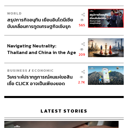
อย่างกอล์ฟรู้สึกว่าสิ่งที่ทำอยู่เป็นการฝืนตัวเองบ้างไหม เพราะ
WORLD
ถ้าดูจากเมื่อก่อน กอล์ฟคือศิลปินที่ชัดเจนในการทำเพลงที่
สรุปภารกิจอนุทิน เยือนอินโดนีเซีย
แสดงออกถึงตัวตนของตัวเองแบบชัดเจนมากๆ แต่ทุกวันนี้
565
ขับเคลื่อนการทูตเศรษฐกิจเชิงรุก
กลายเป็นเริ่มคิดถึงยอดวิวเพิ่มเข้ามา
ประกาศหุ้นส่วนยุทธศาสตร์ไทย –
อินโดนีเซีย
กอล์ฟ:
ไม่ฝืนเลยครับ ผมชอบสิ่งที่ตัวเองเป็นอยู่ขณะนี้มาก
Navigating Neutrality:
ที่สุดในชีวิตแล้ว ชอบในสิ่งที่ตัวเองเข้าใจในขณะนี้ว่านี่คือ
Thailand and China in the Age
209
โลก นี่คือจุดตรงกลางที่สมดุลที่สุดแล้วที่ได้เกิดมาเป็นศิลปิน
of a New Global Order
ได้ใช้ชีวิตอยู่กับสิ่งนี้เป็นอาชีพได้อย่างจริงจัง เลี้ยงตัวเองได้
BUSINESS
/
ECONOMIC
เลี้ยงคนอื่นได้ แล้วก็ได้เจอโลกแห่งความเป็นจริง ไม่ใช่โลก
วิเคราะห์ปรากฏการณ์คนแห่ขอสิน
แห่งความฝันที่เราคิดว่าทุกอย่างจะต้องเป็นอย่างนั้นอย่างนี้
2.7K
เชื่อ CLICX อาจเป็นเพียงยอด
ในแบบที่เราต้องการ
ภูเขาน้ำแข็ง ของปัญหาหนี้ครัว
เรือนไทยที่ถูกซุกไว้
บิ๊ก:
ทุกอย่างที่ทำตอนนี้มันคือสิ่งที่รู้สึกว่าพวกเราสามารถ
ทำได้ และจากนี้เราก็จะทำต่อไปเรื่อยๆ ค่อยๆ เปลี่ยนไปสู่สิ่งที่
LATEST STORIES
พวกเราอยากทำจริงๆ ทีละนิด
ท็อป:
ตอนนี้เราก็พยายามทำให้แมสน้อยลงแล้วเหมือนกันนะ