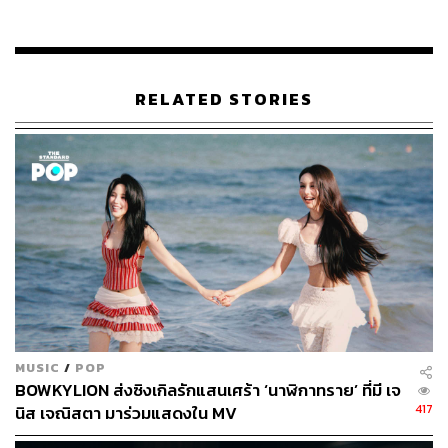
การเปลี่ยนแปลงวิธีคิดในการทำเพลงให้ ‘แมส’ มากขึ้นของ
กอล์ฟ รวมทั้งการปรับตัวของศิลปินรุ่นใหม่อย่างท็อปและบิ๊ก
ที่ถึงแม้เพลงของเขาจะประสบความสำเร็จมากเท่าไร แต่ลึกๆ
ในจิตใจพวกเขาก็ยังไม่แข็งแกร่งพอที่จะยืนหยัดรับทุกเสียง
RELATED STORIES
วิพากษ์วิจารณ์ได้อยู่ดี
เรานึกถึงคำพูดของกอล์ฟ ที่เปรียบเทียบแรปเปอร์เป็นเหมือน
‘หมาป่า’ รักความสันโดษจากบทสัมภาษณ์ครั้งก่อน ตอนนี้
เวลาอาจเดินทางมาถึงจุดเปลี่ยนผ่านครั้งสำคัญ ที่บรรดา
หมาป่าต้องวางอัตตาและเรียนรู้ว่าโลกกว้างใบนี้ ‘ไม่ได้มีแค่
เรา’ แต่ประกอบขึ้นจากผู้คนและองค์ประกอบมากมาย ที่ต้อง
เรียนรู้และปรับตัวไปพร้อมๆ กันให้ได้
หากว่าหมาป่าเหล่านั้นต้องการ ‘เลี้ยงชีพ’ ด้วยการเป็นแรป
เปอร์ที่ตัวเองรักได้จริงๆ
MUSIC
/
POP
BOWKYLION ส่งซิงเกิลรักแสนเศร้า ‘นาฬิกาทราย’ ที่มี เจ
417
นิส เจณิสตา มาร่วมแสดงใน MV