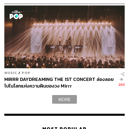
นอกจากข้อดีที่ทำให้วัดได้ง่าย มีข้อเสียอะไรเกิดขึ้นบ้างไหม
เมื่อเรามองไปที่ยอดวิวเป็นหลัก เช่น ไม่สามารถใส่เนื้อเพลง
บางท่อน ความคิดเห็นบางอย่างที่อยากนำเสนอ เพราะคิดว่า
ถ้าใส่แล้วคนอาจจะไม่ชอบ และทำให้ยอดวิวลดลง
กอล์ฟ:
มีเคสที่เพิ่งเกิดขึ้นไม่นานมานี้เลยตอนทำมิวสิกวิดีโอ
ที่มีเงื่อนไขบางอย่างที่ถ้าใส่ลงไปแล้วยูทูบจะปรับอัลกอริทึม
ให้คนเห็นวิดีโอน้อยลง ซึ่งนับว่าเป็นเรื่องใหญ่ที่สำคัญกับค่าย
มากเหมือนกันนะ ผมก็ได้แต่กราบกรานเขาว่าเห็นใจผมเถอะ
ครับ เพราะยอดวิวเป็นเรื่องสำคัญที่ผมค่อนข้างเป็นกังวลมาก
MUSIC
/
POP
จริงๆ
MIRRR DAYDREAMING THE 1ST CONCERT ล่องลอย
203
ไปในโลกแห่งความฝันของวง Mirrr
ถ้าเป็นเมื่อก่อนผมอาจจะไม่สนใจเรื่องพวกนี้ แต่ ณ วันนี้ผม
แคร์มากๆ เพราะสิ่งที่ทำให้ผมอยู่ได้คือเงิน และผมต้องการ
MORE
มัน กระทั่งอายุขนาดท็อปกับบิ๊กยังต้องการเลย แล้วผมไม่ใช่
เด็กแล้ว โตมา 36 ปี จนรู้แล้วว่าผมทำสิ่งนี้เพื่ออะไร เพราะ
ฉะนั้นถ้าจุดประสงค์ในเพลงนี้ของผมคือต้องการยอดวิว เพื่อ
ให้เพลงดัง เพื่อต่อยอดไปหางานจ้าง ผมก็จะทำทุกวิถีทางเพื่อ
MOST POPULAR