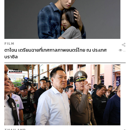
FILM
ตาโขน เตรียมฉายที่เทศกาลภาพยนตร์ไทย ณ ประเทศ
...
บราซิล
THAILAND