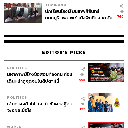
THAILAND
จ่ายหนี้-แอบระบุแบรนด์
นักเรียนโรงเรียนเทพศิรินทร์
760
นนทบุรี อพยพเข้ายังพื้นที่ปลอดภัย
ชั่วคราว หลังเหตุใช้อาวุธปืนภายใน
โรงเรียนคลี่คลาย
EDITOR'S PICKS
POLITICS
มหากาพย์โกงข้อสอบท้องถิ่น ก่อน
556
เดินหน้าสู่จุดจบในสัปดาห์นี้
POLITICS
เส้นทางคดี 44 สส. ในชั้นศาลฎีกา
192
จะรู้ผลเมื่อไร
WORLD