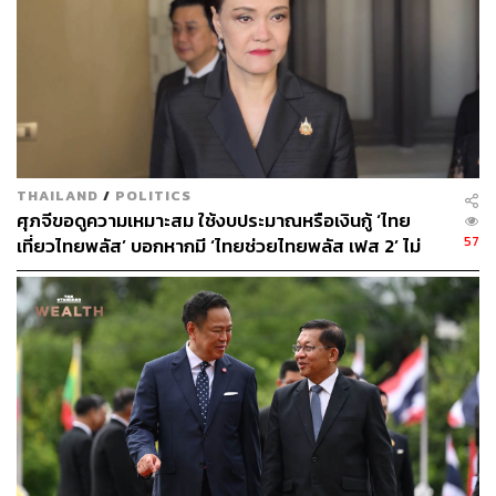
ของดีในพื้นที่ให้เป็นที่รู้จักในวงกว้าง
“กระทรวงพาณิชย์มุ่งร่วมผลักดันนโยบาย Soft Power ของ
ท่านนายกรัฐมนตรีแพทองธารอย่างเต็มที่ โดยพัฒนาผู้
ประกอบการสินค้าท้องถิ่นทั้งเกษตรแปรรูปและสินค้าที่ส่ง
เสริมอัตลักษณ์ไทยให้เติบโตเป็นผู้ส่งออก โดยผลิตสินค้าที่
เชื่อมโยงกับการให้มีการนำนวัตกรรมเทคโนโลยี และงาน
THAILAND
/
POLITICS
วิจัยมาต่อยอดในกระบวนการผลิตสินค้า คำนึงเรื่องการใช้
ศุภจีขอดูความเหมาะสม ใช้งบประมาณหรือเงินกู้ ‘ไทย
วัตถุดิบธรรมชาติในท้องถิ่น แรงงานฝีมือคนไทยเป็นจุดขาย
57
เที่ยวไทยพลัส’ บอกหากมี ‘ไทยช่วยไทยพลัส เฟส 2’ ไม่
ตอบโจทย์ความต้องการของผู้บริโภคยุคใหม่ที่เน้นเรื่องความ
จำเป็นต้องออกพร้อมกัน
คุ้มค่าและการพัฒนาสู่ความยั่งยืน ควบคู่ไปกับการหาตลาด
ต่างประเทศรองรับ โดยเฉพาะจากประเทศที่เรามีการจัดทำ
FTA ไว้ นอกจากนี้ กระทรวงฯ ยังให้ความสำคัญกับการช่วยผู้
ประกอบการเรื่องการขยายช่องทางตลาดเพิ่มเติม ผลักดัน
การใช้ประโยชน์จาก FTA ที่ไทยจัดทำกับประเทศคู่ค้า และ
เตรียมความพร้อมผู้ประกอบการไทยใช้ FTA ฉบับใหม่ๆ ที่จะ
เกิดขึ้นในอนาคต เพื่อนำสินค้าแบรนด์ไทยเข้าสู่ตลาดใหม่ๆ
เช่น สหภาพยุโรป เกาหลีใต้ และแคนาดา เป็นต้น” สุชาติ