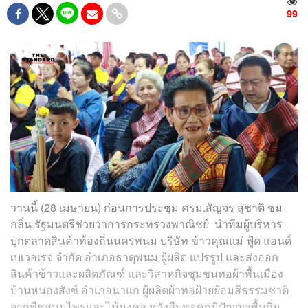
99
วานนี้ (28 เมษายน) ก่อนการประชุม ครม.สัญจร สุชาติ ชม
กลิ่น รัฐมนตรีช่วยว่าการกระทรวงพาณิชย์ นำทีมผู้บริหาร
บุกตลาดสินค้าท้องถิ่นนครพนม
บริษัท ข้าวคุณแม่ ฟู้ด แอนด์
เบเวอเรจ จำกัด
อำเภอธาตุพนม ผู้ผลิต แปรรูป และส่งออก
สินค้าข้าวและผลิตภัณฑ์ และวิสาหกิจชุมชนทอผ้าพื้นเมือง
บ้านหนองสังข์ อำเภอนาแก ผู้ผลิตผ้าทอฝ้ายย้อมสีธรรมชาติ
จากพืชสมุนไพรและไม้มงคล หวังสืบทอดภูมิปัญญาพื้นถิ่น