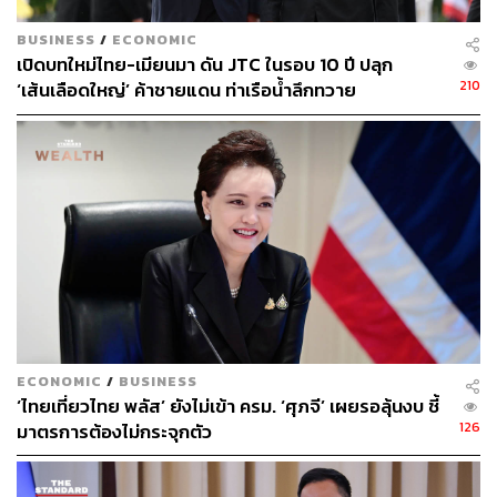
กล่าวทิ้งท้าย
BUSINESS
/
ECONOMIC
TAGS:
กระทรวงพาณิชย์
Soft Power
นครพนม
เปิดบทใหม่ไทย-เมียนมา ดัน JTC ในรอบ 10 ปี ปลุก
สุชาติ ชมกลิ่น
EFTA
ความตกลงการค้าเสรี (FTA)
210
‘เส้นเลือดใหญ่’ ค้าชายแดน ท่าเรือน้ำลึกทวาย
99
ABOUT THE AUTHOR
ECONOMIC
/
BUSINESS
THE STANDARD TEAM
‘ไทยเที่ยวไทย พลัส’ ยังไม่เข้า ครม. ‘ศุภจี’ เผยรอลุ้นงบ ชี้
กองบรรณาธิการ THE STANDARD
126
มาตรการต้องไม่กระจุกตัว