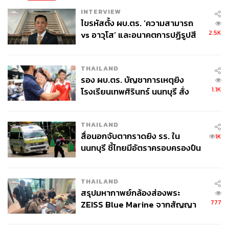
INTERVIEW
ไขรหัสตั้ง ผบ.ตร. ‘ความสามารถ
2.5K
vs อาวุโส’ และอนาคตการปฏิรูปสี
กากี กับ พล.ต.อ. เอก อังสนานนท์
THAILAND
รอง ผบ.ตร. บัญชาการเหตุยิง
1.1K
โรงเรียนเทพศิรินทร์ นนทบุรี สั่ง
ค้นหา 2 รอบยืนยันไร้คนติดค้าง พบ
ศพปู่-ย่าที่บ้านพักผู้ก่อเหตุ
THAILAND
สื่อนอกจับตากราดยิง รร. ใน
1K
นนทบุรี ชี้ไทยมีอัตราครอบครองปืน
สูงในระดับต้นของภูมิภาค
THAILAND
สรุปมหากาพย์กล้องส่องพระ
777
ZEISS Blue Marine จากสัญญา
ผลิต 8.3 ล้าน สู่ข้อพิพาท ‘มา
เวลล์ฯ’ ฟ้อง ‘โทน บางแค’ ผิดนัด