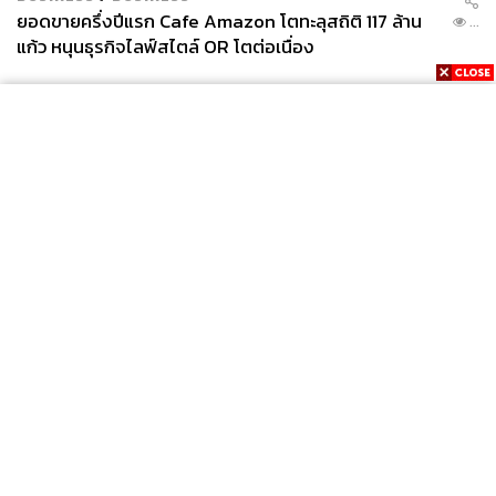
ยอดขายครึ่งปีแรก Cafe Amazon โตทะลุสถิติ 117 ล้าน
...
แก้ว หนุนธุรกิจไลฟ์สไตล์ OR โตต่อเนื่อง
News
Wealth
Pop
Podcast
Video
Now
Opinion
Careers
Events
Privacy
About
Contact
Policy
FOR
ADVERTISING
MEMBERSHIP