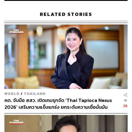
เครื่องมือในการแข่งขันทางการค้ากับประเทศอื่นๆ ได้อย่าง
ยั่งยืน
RELATED STORIES
สุชาติ เพิ่มเติมว่า ตนได้ประชุมกับผู้ประกอบการวิสาหกิจ
ชุมชนทอผ้าพื้นเมืองบ้านหนองสังข์ แบรนด์ กะเลิงคราฟ
อำเภอนาแก ผู้ผลิตและจำหน่ายสินค้าผ้าทอและผลิตภัณฑ์
เช่น ผ้าคลุมไหล่ลายขิดย้อมไม้มงคล ผ้าซิ่นมัดหมี่ ซิ่นมัดหมี่
ย้อมคราม ผ้าสไบลายขิด ผ้ามุกลายขิด ผ้าฝ้าย ผ้าพื้นหลากสี
และผ้าฝ้ายย้อมคราม เป็นต้น โดยผ้าทอที่นี่มีความโดดเด่น มี
ลวดลายการทอโบราณที่สืบสานและถ่ายทอดภูมิปัญญาท้อง
ถิ่นมากว่า 100 ปี เป็นผ้าลายขิดโบราณที่ย้อมด้วยสีธรรมชาติ
จากพืชสมุนไพรและไม้มงคล เช่น ไม้ประดู่ ไม้สัก กันเกรา
แก่นขนุน และดอกคำแสด ใช้วัตถุดิบและกระบวนการผลิตที่
WORLD
/
THAILAND
เป็นมิตรกับสิ่งแวดล้อมตามโมเดลเศรษฐกิจ BCG ตอบโจทย์
คต. จับมือ สสว. เปิดเกมรุกจัด ‘Thai Tapioca Nexus
ความต้องการของตลาดปัจจุบัน ซึ่งผู้ประกอบการต้องการ
26
2026’ เสริมความแข็งแกร่ง ยกระดับความเชื่อมั่นมัน
ตลาดจำหน่ายเพิ่มเติม โดยตนจึงได้มอบหมายให้สำนักงาน
สำปะหลังไทยในตลาดโลก
พาณิชย์จังหวัดและหน่วยงานในกระทรวงพาณิชย์ร่วมกันส่ง
เสริมผู้ประกอบการให้เข้าถึงตลาดออนไลน์และออฟไลน์ทั้ง
ในและต่างประเทศ และควบคู่กับการประชาสัมพันธ์สินค้า