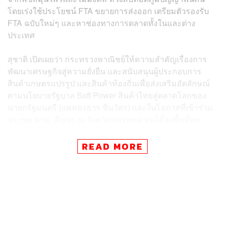
โดยเร่งใช้ประโยชน์ FTA ขยายการส่งออก เตรียมตัวรองรับ
FTA ฉบับใหม่ๆ และหาช่องทางการตลาดทั้งในและต่าง
ประเทศ
สุชาติ เปิดเผยว่า กระทรวงพาณิชย์ให้ความสำคัญเรื่องการ
พัฒนาเศรษฐกิจสู่ความยั่งยืน และสนับสนุนผู้ประกอบการ
สินค้าเกษตรแปรรูป และสินค้าท้องถิ่นเพื่อส่งเสริมอัตลักษณ์
ตามนโยบายรัฐบาล Soft Power สินค้าไทยสู่ตลาดโลกของ
นายกรัฐมนตรี (แพทองธาร ชินวัตร) และในโอกาสที่เข้าร่วม
ประชุม ครม. สัญจร ณ จังหวัดนครพนม ตนได้ลงพื้นที่พบ
หารือกับผู้ประกอบการ
บริษัท ข้าวคุณแม่ ฟู้ด แอนด์
เบเวอเรจ จำกัด
อำเภอธาตุพนม ซึ่งเป็นผู้ส่งออกข้าวอินทรีย์
READ MORE
ไปตลาดฮ่องกงและสิงคโปร์ และนำนวัตกรรมและ
เทคโนโลยีมายกระดับการผลิตข้าวให้มีคุณภาพและ
มาตรฐาน ทำให้ผลผลิตที่ออกมามีตลาดรองรับและจำหน่าย
ได้ราคาสูง
โดยผู้ประกอบการแจ้งว่า ต้องการขยายการส่งออกไปตลาด