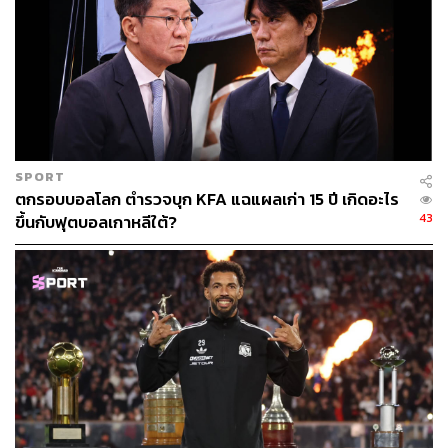
4
FSG ยังได้ลงทุนกับสโมสรในระยะยาวด้วยการปรับปรุง
สนามแอนฟิลด์ใหม่ โดยหลังจากที่มีการต่อเติมอัฒจันทร์ฝั่ง
Main Stand ด้วยงบประมาณ 114 ล้านปอนด์แล้ว ปัจจุบัน
กำลังทำการต่อเติมอัฒจันทร์ฝั่ง Anfield Road ซึ่งใช้งบ
ประมาณ 80 ล้านปอนด์ ซึ่งจะทำให้สนามมีความจุเพิ่มขึ้น
เป็น 61,000 ที่นั่งเมื่อเปิดใช้งานครบถ้วนในฤดูกาลหน้า
SPORT
นอกจากนี้ยังมีการสร้างศูนย์ฝึกใหม่ที่เคิร์กบีที่ใช้งบประมาณ
ตกรอบบอลโลก ตำรวจบุก KFA แฉแผลเก่า 15 ปี เกิดอะไร
อีก 50 ล้านปอนด์
43
ขึ้นกับฟุตบอลเกาหลีใต้?
เรียกได้ว่านับตั้งแต่เข้ามาซื้อกิจการสโมสร FSG ได้ยกระดับ
และเพิ่มมูลค่าของลิเวอร์พูลได้มากมายมหาศาล เป็นหนึ่งใน
สโมสรฟุตบอลต้นแบบของการบริหารจัดการที่ทันสมัย ใช้
ทรัพยากรที่มีอย่างคุ้มค่า และลงทุนอย่างชาญฉลาด โดยมี
ไมค์ กอร์ดอน คีย์แมนของ FSG ที่ลงมาบริหารสโมสรด้วยตัว
เอง