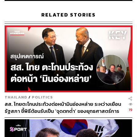
สิ่งที่ FSG ทำให้ลิเวอร์พูล
จากวันที่ซื้อลิเวอร์พูลมาด้วยราคา 493 ล้านดอลลาร์สหรัฐ
RELATED STORIES
เมื่อปี 2010 เพื่อช่วยเหลืออดีตมหาอำนาจวงการลูกหนังที่ตก
ที่นั่งลำบากจากการบริหารที่เลวร้ายของ จอร์จ จิลเล็ตต์ และ
ทอม ฮิกส์ สองเจ้าของสโมสรเก่าชาวอเมริกันเช่นกัน จนถึง
ขั้นเกือบถูกสั่งฟ้องให้ล้มละลาย วันนี้เวลาผ่านมา 12 ปี มูลค่า
ของสโมสรเพิ่มขึ้นเป็น 4.45 พันล้านดอลลาร์สหรัฐตามการ
ประเมินของ Forbes
ปัจจุบันลิเวอร์พูลเป็นทีมกีฬาที่มีมูลค่าสูงที่สุดเป็นอันดับที่ 22
ของโลก (รวมทุกประเภทกีฬา) และมีมูลค่าสูงยิ่งกว่าบอสตัน
เรด ซอกซ์ ทีมเบสบอลระดับตำนานซึ่งเป็นสมบัติชิ้นแรกของ
FSG ที่ซื้อทีมและสนามเฟนเวย์พาร์กมาด้วยราคา 700 ล้าน
THAILAND
/
POLITICS
ดอลลาร์สหรัฐในปี 2002 โดยมูลค่าของเรด ซอกซ์ ในปัจจุบัน
สส. ไทยตะโกนประท้วงต่อหน้ามินอ่องหล่าย ระหว่างเยือน
อยู่ที่ 3.9 พันล้านดอลลาร์สหรัฐ
19
รัฐสภา ชี้พิธีต้อนรับเป็น ‘จุดตกต่ำ’ ของยุทธศาสตร์การ
ทูตไทย
ในโลกฟุตบอลมีเพียงแค่เรอัล มาดริด, บาร์เซโลนา และแมน
เชสเตอร์ ยูไนเต็ด ที่มีมูลค่าสูงกว่าลิเวอร์พูล ซึ่งอยู่ในอันดับที่