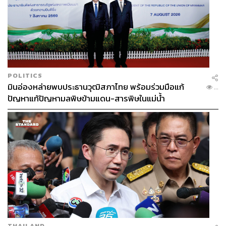
ที่สำคัญคือ ‘กระแสตอบรับ’ จากแฟนลิเวอร์พูลหลังข่าวออก
มานั้นน่าสนใจเป็นอย่างยิ่ง เพราะดูเหมือนแฟนฟุตบอล
จำนวนไม่น้อยที่ ‘ยินดี’ กับข่าวนี้ เพราะเชื่อว่าสโมสรต้องการ
เจ้าของที่พร้อมทุ่มทุนไปกับการสร้างทีม เพื่อไล่ล่าความ
สำเร็จแข่งขันกับคู่แข่ง มากกว่าเจ้าของที่เลือกวิธีการลงทุน
POLITICS
อย่างฉลาดและบริหารเพื่อความยั่งยืน
มินอ่องหล่ายพบประธานวุฒิสภาไทย พร้อมร่วมมือแก้
...
ปัญหาแก้ปัญหามลพิษข้ามแดน-สารพิษในแม่น้ำ
บางทีอาจจะถึงเวลาที่เหมาะสมสำหรับทุกฝ่ายที่จะเดินหน้า
ต่อ เพียงแต่หนทางยังอีกยาวไกลและยังไม่มีความชัดเจนใดๆ
ในเวลานี้
ความชัดเจนเดียวคือถ้อยคำในแถลงการณ์ของ FSG ที่แตก
ต่างจากในปี 2018 ที่เคยบอกชัดเจนว่า “สโมสรแห่งนี้ไม่ได้มี
ไว้ขาย”
เป็นการเชื้อเชิญโดยอ้อมๆ ว่าใครคิดว่าอยากได้แล้วเงิน
ถึงรบกวนเชิญติดต่อเข้ามา
THAILAND