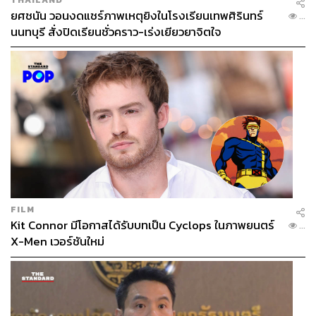
ยศชนัน วอนงดแชร์ภาพเหตุยิงในโรงเรียนเทพศิรินทร์
...
นนทบุรี สั่งปิดเรียนชั่วคราว-เร่งเยียวยาจิตใจ
อ้างอิง:
https://www.forbes.com/sites/dereksaul/2022/11/07/li
verpool-fcs-american-owners-open-to-sale-of-premie
r-league-club/?utm_campaign=forbes&utm_source=t
witter&utm_medium=social&utm_term=Gordie
https://www.theguardian.com/football/2022/nov/07/fs
gs-steady-successful-stewardship-has-brought-liverp
ool-a-long-way?CMP=Share_iOSApp_Other&utm_s
ource=pocket_saves
https://www.bostonglobe.com/2022/11/07/sports/fen
way-sports-group-liverpool/?s_campaign=bostonglo
FILM
besports:socialflow:twitter
Kit Connor มีโอกาสได้รับบทเป็น Cyclops ในภาพยนตร์
...
https://www.theguardian.com/football/2021/mar/31/liv
X-Men เวอร์ชันใหม่
erpool-boost-as-owners-confirm-735m-redbird-deal-f
or-stake-in-fsg
https://www.theguardian.com/football/2022/nov/07/liv
erpool-owners-test-water-on-value-for-a-crown-jewel-