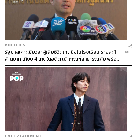
football-brand?CMP=Share_iOSApp_Other&utm_so
urce=pocket_saves
TAGS:
Premier League
Fenway Sports Group
FSG
Key Messages
เศรษฐกิจถดถอย
กีฬาฟุตบอล
Liverpool
POLITICS
รัฐบาลเคาะเยียวยาผู้เสียชีวิตเหตุยิงในโรงเรียน รายละ 1
...
ล้านบาท เทียบ 4 เหตุในอดีต เข้าเกณฑ์สาธารณภัย พร้อม
เร่งจ่ายโดยเร็ว
192
ABOUT THE AUTHOR
เมธา พันธุ์วราทร
เจ้าของนามปากกา ‘ลูกแม่กิ่ง’ คอลัมนิสต์ที่เล่า
ENTERTAINMENT