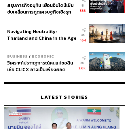
เกลเซอร์ แต่ไม่ประสบความสำเร็จ
สรุปภารกิจอนุทิน เยือนอินโดนีเซีย
533
ขับเคลื่อนการทูตเศรษฐกิจเชิงรุก
หรือจะเป็นกลุ่มทุน Consortium จากสหรัฐอเมริกา ที่บุก
ประกาศหุ้นส่วนยุทธศาสตร์ไทย –
วงการฟุตบอลอังกฤษหนักในระยะหลัง เพราะมองเห็น
อินโดนีเซีย
ศักยภาพในการกำไรมหาศาล (เหมือนกรณีของ FSG ที่
Navigating Neutrality:
ลงทุน 12 ปี มูลค่าเพิ่มขึ้นมากกว่า 10 เท่า) หรืออาจเป็นกลุ่ม
Thailand and China in the Age
164
ทุนจากที่อื่นก็เป็นไปได้เช่นกัน
of a New Global Order
BUSINESS
/
ECONOMIC
โดยโมเดลนั้นเป็นไปได้ทั้งการ ‘ขายหมด’ หรือ ‘ขายบางส่วน’
วิเคราะห์ปรากฏการณ์คนแห่ขอสิน
เหมือนที่ตัดแบ่งขายให้ Red Bird ซึ่งสโมสรก็จะได้ทุนใหม่
2.6K
เชื่อ CLICX อาจเป็นเพียงยอด
เข้ามาช่วยแบ่งเบาภาระของ FSG แต่ถ้าขายได้ทั้งหมดก็
ภูเขาน้ำแข็ง ของปัญหาหนี้ครัว
ถือว่าเป็นช่วงเวลาที่เหมาะสม เพราะยังอยู่ในช่วงขาขึ้นพอดี
เรือนไทยที่ถูกซุกไว้
โดยที่ยังไม่มีใครรู้ว่าใน 2-3 ปีข้างหน้าหากเกิดภาวะ
เศรษฐกิจถดถอยรุนแรงจะส่งผลต่อตลาดอย่างไร
LATEST STORIES
การออกแถลงการณ์ที่เหมือนเป็นการแปะป้าย ‘ขาย’ โดยไม่
เขียนคำว่า ‘ขาย’ ในนั้นยังเป็นการสงวนท่าทีด้วย เผื่อหาก
ไม่มีข้อเสนอที่น่าสนใจ การจะเก็บลิเวอร์พูลไว้ต่อไปไม่ใช่
ปัญหา