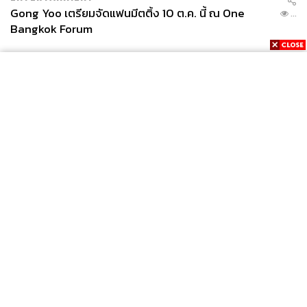
เรื่องกีฬาให้คนนำไปปรับใช้ในชีวิต ซึ่งจะ
Gong Yoo เตรียมจัดแฟนมีตติ้ง 10 ต.ค. นี้ ณ One
...
ทำให้ได้รับแรงบันดาลใจจากกีฬาที่คุณชื่น
Bangkok Forum
ชอบ ในคอลัมน์ ‘Goal of Life’
News
Wealth
Pop
Podcast
Video
Now
Opinion
Careers
Events
Privacy
About
Contact
Policy
FOR
ADVERTISING
MEMBERSHIP