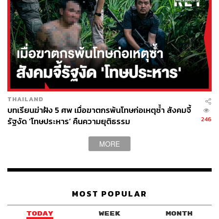
ที่ขาดทุน 120 ล้านปอนด์ ทั้งๆ ที่เป็นแชมป์พรีเมียร์ลีกใน
ฤดูกาล 2019/20 (ที่แสนเศร้า เพราะแฟนบอลไม่มีโอกาสได้
ฉลองร่วมกัน)
เรียกได้ว่า FSG มีการชิมลางมาก่อนหน้านี้แล้ว เมื่อรวมกับ
กระแสการไหลเข้ามาของกลุ่มทุนของพรีเมียร์ลีกในช่วงหลัง
ซึ่งรวมถึงการเปลี่ยนแปลงของเชลซีและนิวคาสเซิล ยูไนเต็ด
ที่ได้เจ้าของสโมสรใหม่ เชื่อว่าจะส่งผลทำให้ FSG เริ่มคิดที่
จะขายลิเวอร์พูลออกไปในขณะที่มูลค่ายังสูงเป็นที่น่าพอใจ
THAILAND
อยู่
บทเรียนฆ่าฝัง 5 ศพ เมื่อฆาตกรพ้นโทษก่อเหตุซ้ำ สังคมจี้
246
รัฐงัด ‘โทษประหาร’ คืนความยุติธรรม
เพราะในขณะที่สโมสรพยายามบริหารจัดการทุกอย่างให้
ยั่งยืน แต่ดูเหมือนการแข่งขันในพรีเมียร์ลีกจะทวีความ
MORE
รุนแรงมากยิ่งขึ้น และเป็นการยากที่จะสามารถแข่งขันกับทีม
ที่มีทรัพยากรทางการเงินไร้ขีดจำกัดอย่างแมนเชสเตอร์ ซิตี้
หรือนิวคาสเซิล ยูไนเต็ด
MOST POPULAR
ในรายของนิวคาสเซิลแม้จะเปลี่ยนเจ้าของมาแค่ปีเดียว แต่
การลงทุนด้านทรัพยากรบุคคลที่ฉลาด ไม่ว่าจะเป็นผู้อำนวย
TODAY
WEEK
MONTH