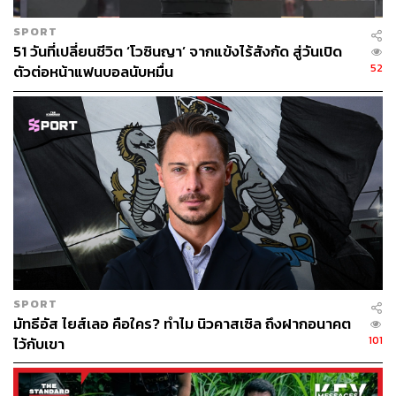
ทำไม FSG ต้องขาย?
SPORT
คำถามสำคัญคือ ในเมื่อทุกอย่างกำลังไปได้ดี แล้วทำไม FSG
51 วันที่เปลี่ยนชีวิต ‘โวซินญา’ จากแข้งไร้สังกัด สู่วันเปิด
ต้องขาย?
52
ตัวต่อหน้าแฟนบอลนับหมื่น
ความจริงแล้วนี่ไม่ใช่ครั้งแรกที่มีกระแสข่าวว่า FSG
ต้องการจะขายลิเวอร์พูลหรือกระแสข่าวว่ามีคนสนใจที่จะซื้อ
เพียงแต่ทุกครั้งที่มีข่าวในทำนองนี้จะจบลงด้วยการปฏิเสธ
และแสดงจุดยืนว่า ทางกลุ่มทุนยังไม่มีความคิดที่จะขาย
สโมสรออกไปในเวลานี้
แต่สัญญาณที่น่าจับตาเกิดขึ้นเมื่อปีที่แล้ว เมื่อ FSG ประกาศ
ขายหุ้นจำนวน 11 เปอร์เซ็นต์ของลิเวอร์พูลให้แก่กลุ่มทุน
Red Bird ซึ่งมี เลอบรอน เจมส์ (ซึ่งเคยลงทุนซื้อหุ้นของ
ลิเวอร์พูลมาตั้งแต่ปี 2011) ตำนานนักบาสเกตบอลร่วมด้วย
SPORT
แลกกับเงิน 735 ล้านดอลลาร์สหรัฐ
มัทธีอัส ไยส์เลอ คือใคร? ทำไม นิวคาสเซิล ถึงฝากอนาคต
101
ไว้กับเขา
การเปิดประตูให้นักลงทุนในครั้งนั้นถูกมองว่าเป็นการ
บรรเทาความเสียหายจากวิกฤตโควิดที่ส่งผลร้ายต่อลิเวอร์พูล