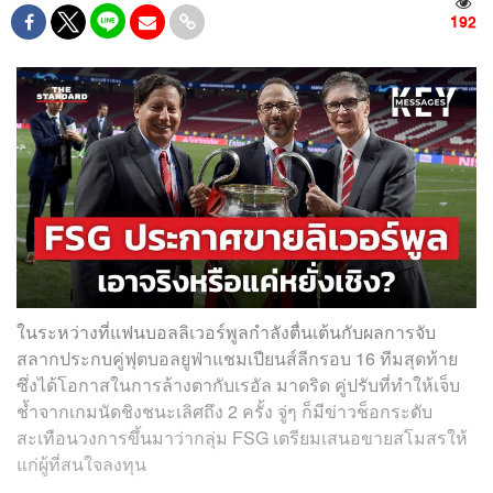
192
ในระหว่างที่แฟนบอลลิเวอร์พูลกำลังตื่นเต้นกับผลการจับ
สลากประกบคู่ฟุตบอลยูฟ่าแชมเปียนส์ลีกรอบ 16 ทีมสุดท้าย
ซึ่งได้โอกาสในการล้างตากับเรอัล มาดริด คู่ปรับที่ทำให้เจ็บ
ช้ำจากเกมนัดชิงชนะเลิศถึง 2 ครั้ง จู่ๆ ก็มีข่าวช็อกระดับ
สะเทือนวงการขึ้นมาว่ากลุ่ม FSG เตรียมเสนอขายสโมสรให้
แก่ผู้ที่สนใจลงทุน