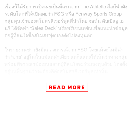
เรื่องนี้ได้รับการเปิดเผยเป็นที่แรกจาก The Athletic สื่อกีฬาดัง
ระดับโลกที่ได้เปิดเผยว่า FSG หรือ Fenway Sports Group
กลุ่มทุนเจ้าของสโมสรลิเวอร์พูลที่นำโดย จอห์น ดับเบิลยู เฮ
นรี ได้จัดทำ ‘Sales Deck’ หรือพรีเซนเทชันเพื่อแนะนำข้อมูล
ต่อผู้ที่สนใจซื้อสโมสรฟุตบอลดังไปลงทุนต่อ
ในรายงานข่าวยังมีแถลงการณ์จาก FSG โดยแม้จะไม่มีคำ
ว่า ‘ขาย’ อยู่ในนั้นแม้แต่คำเดียว แต่ก็แสดงให้เห็นว่าทางกลุ่ม
พร้อมพิจารณาข้อเสนอจากผู้ที่สนใจจะร่วมลงทุนด้วย โดยตั้ง
อยู่บนพื้นฐานว่าจะต้องดีต่อสโมสรลิเวอร์พูลเท่านั้น
“FSG ได้รับทราบถึงความสนใจจากกลุ่มบุคคลที่ 3 ที่ต้องการ
READ MORE
ร่วมเป็นผู้ถือหุ้นในทีมลิเวอร์พูล ซึ่ง FSG เคยบอกมาก่อนหน้า
นี้ว่า เราจะพิจารณาผู้ถือหุ้นใหม่บนพื้นฐานของเงื่อนไขที่
เหมาะสมและเป็นประโยชน์ต่อสโมสรลิเวอร์พูล”
ก่อนจะทิ้งท้ายว่า “FSG ยังคงมุ่งมั่นอย่างเต็มที่ในการนำ
ลิเวอร์พูลไปสู่ความสำเร็จทั้งในและนอกสนาม”