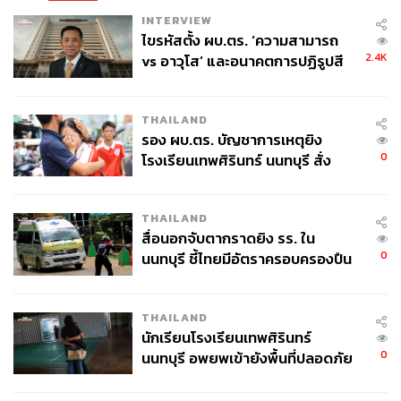
การสโมสรอย่าง แดน แอชเวิร์ธ ผู้จัดการทีมอย่าง เอ็ดดี ฮาว
INTERVIEW
และการซื้อผู้เล่นใหม่ที่เลือกมาเป็นอย่างดี อาทิ บรูโน กิมา
ไขรหัสตั้ง ผบ.ตร. ‘ความสามารถ
ไรส์ ช่วยยกระดับทีมจนขึ้นมาอยู่ท็อป 4 ได้ ขณะที่ลิเวอร์พูล
2.4K
vs อาวุโส’ และอนาคตการปฏิรูปสี
ผลงานตกต่ำลง มีปัญหาหลายจุดที่ต้องแก้ไข ทั้งๆ ที่คิดว่ามี
กากี กับ พล.ต.อ. เอก อังสนานนท์
การวางแผนมาอย่างดี ซึ่งหมายถึงทางออกคือการลงทุนซื้อผู้
เล่นใหม่เข้ามาที่ไม่รู้จะจบตรงไหน
THAILAND
รอง ผบ.ตร. บัญชาการเหตุยิง
0
ขณะเดียวกันแผนการหารายรับเพิ่มไม่ว่าจะเป็นการเป็นตัวตั้ง
โรงเรียนเทพศิรินทร์ นนทบุรี สั่ง
ค้นหา 2 รอบยืนยันไร้คนติดค้าง พบ
ตัวดีในการก่อตั้ง ‘ซูเปอร์ลีก’ ไปจนถึงเรื่องของ ‘Project Big
ศพปู่-ย่าที่บ้านพักผู้ก่อเหตุ
Picture’ ในพรีเมียร์ลีกถูกขัดขวาง ซึ่งอาจทำให้ FSG ต้อง
THAILAND
ทบทวนสถานการณ์และความเป็นไปได้ในอนาคต
สื่อนอกจับตากราดยิง รร. ใน
0
นนทบุรี ชี้ไทยมีอัตราครอบครองปืน
อย่าลืมว่า FSG ไม่ได้มีแค่ลิเวอร์พูลทีมเดียว ยังมีบอสตัน เรด
สูงในระดับต้นของภูมิภาค
ซอกซ์ และ ‘แฟรนไชส์’ กีฬาอื่นด้วย และตอนนี้ดูเหมือน
ลิเวอร์พูลจะเป็นสโมสรที่บริหารได้ยากที่สุด
THAILAND
นักเรียนโรงเรียนเทพศิรินทร์
0
นนทบุรี อพยพเข้ายังพื้นที่ปลอดภัย
ใครจะซื้อ?
ชั่วคราว หลังเหตุใช้อาวุธปืนภายใน
โรงเรียนคลี่คลาย
มีการประเมินว่า ราคาที่ FSG ต้องการสำหรับการขาย