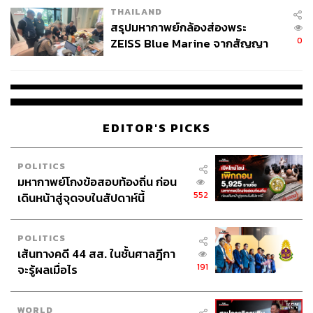
THAILAND
สโมสรลิเวอร์พูลทั้งหมดอยู่ที่ 7 พันล้านดอลลาร์สหรัฐ ซึ่งเป็น
สรุปมหากาพย์กล้องส่องพระ
ราคามหาศาล
0
ZEISS Blue Marine จากสัญญา
ผลิต 8.3 ล้าน สู่ข้อพิพาท ‘มา
แต่โอกาสสำหรับนักลงทุนที่จะได้เป็นเจ้าของสโมสรที่ยิ่งใหญ่
เวลล์ฯ’ ฟ้อง ‘โทน บางแค’ ผิดนัด
มีชื่อเสียงมากที่สุดสโมสรหนึ่งของโลก มีฐานแฟนฟุตบอลทั่ว
จ่ายหนี้-แอบระบุแบรนด์
โลก และมีผู้ติดตามบนโซเชียลมีเดียเกินกว่า 100 ล้านคน
รวมถึงยอดขายเสื้อทีมฟุตบอลได้มากเป็นอันดับต้นๆ ของโลก
EDITOR'S PICKS
เป็นโอกาสที่ไม่ได้มีบ่อยนัก
ดังนั้นเชื่อกันว่าจะมีนักลงทุนหรือกลุ่มทุนที่ให้ความสนใจ
POLITICS
มหากาพย์โกงข้อสอบท้องถิ่น ก่อน
หรือแม้แต่อาจจะมีการพูดคุยติดต่อกันในเบื้องต้นแล้วผ่าน
552
เดินหน้าสู่จุดจบในสัปดาห์นี้
การประสานของ Morgan Stanley และ Goldman Sachs
ยักษ์ใหญ่ด้านการลงทุนที่จะเป็นคนช่วยประสานและช่วย
เจรจา
POLITICS
เส้นทางคดี 44 สส. ในชั้นศาลฎีกา
โมเดลที่เป็นไปได้อาจจะเป็นมหาเศรษฐี อาทิ เซอร์ จิม แรตค
191
จะรู้ผลเมื่อไร
ลิฟฟ์ ผู้ร่ำรวยที่สุดในอังกฤษที่อาจสนใจจะลงทุน หลังเคย
พยายามติดต่อขอซื้อแมนเชสเตอร์ ยูไนเต็ด จากครอบครัว
WORLD