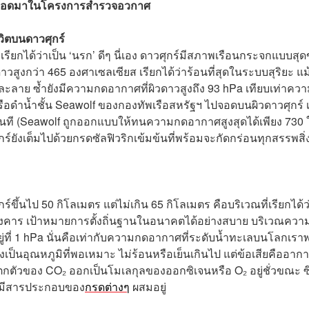
มตลอดมาในโครงการสำรวจอวกาศ
วิตบนดาวศุกร์
รียกได้ว่าเป็น ‘นรก’ ดีๆ นี่เอง ดาวศุกร์มีสภาพเรือนกระจกแบบสุดข
ูงกว่า 465 องศาเซลเซียส เรียกได้ว่าร้อนที่สุดในระบบสุริยะ แม้
วละลาย ซ้ำยังมีความกดอากาศที่ผิวดาวสูงถึง 93 hPa เทียบเท่าคว
เรือดำน้ำชั้น Seawolf ของกองทัพเรือสหรัฐฯ ไปจอดบนผิวดาวศุกร์ เ
ที (Seawolf ถูกออกแบบให้ทนความกดอากาศสูงสุดได้เพียง 730 ใ
งเต็มไปด้วยกรดซัลฟิวริกเข้มข้นที่พร้อมจะกัดกร่อนทุกสรรพสิ่งท
วศุกร์ขึ้นไป 50 กิโลเมตร แต่ไม่เกิน 65 กิโลเมตร คือบริเวณที่เรียกได้ว
งคาร เป้าหมายการตั้งถิ่นฐานในอนาคตได้อย่างสบาย บริเวณความ
่ที่ 1 hPa นั่นคือเท่ากับความกดอากาศที่ระดับน้ำทะเลบนโลกเรา
่งเป็นอุณหภูมิที่พอเหมาะ ไม่ร้อนหรือเย็นเกินไป แต่ข้อเสียคืออากา
กตัวของ CO₂ ออกเป็นโมเลกุลของออกซิเจนหรือ O₂ อยู่ชั่วขณะ ซึ่
งมีสารประกอบของ
กรดต่างๆ
ผสมอยู่