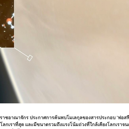
สหราชอาณาจักร ประกาศ​การค้นพบโมเลกุลของสารประกอบ ‘ฟอสฟ
ล้โลกเราที่สุด และมีขนาดรวมถึงแรงโน้มถ่วงที่ใกล้เคียงโลกเราจน