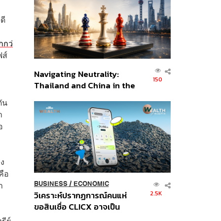
อินโดนีเซีย
ดี
กกว่
ส์
Navigating Neutrality:
150
Thailand and China in the
Age of a New Global
ัน
Order
า
อ
าง
คือ
า
BUSINESS
/
ECONOMIC
2.5K
วิเคราะห์ปรากฏการณ์คนแห่
ขอสินเชื่อ CLICX อาจเป็น
เพียงยอดภูเขาน้ำแข็ง ของ
รีย์