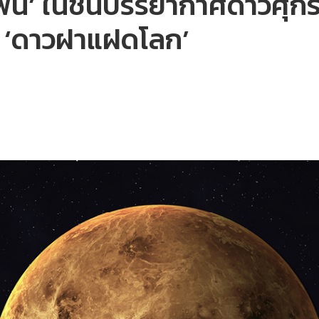
ีน’ ในชั้นบรรยากาศดาวศุกร
น ‘ดาวฝาแฝดโลก’