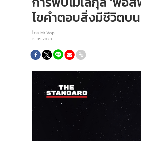
การพบโมเลกุล ‘ฟอสฟ
ไขคำตอบสิ่งมีชีวิตบ
โดย
Mr.Vop
15.09.2020