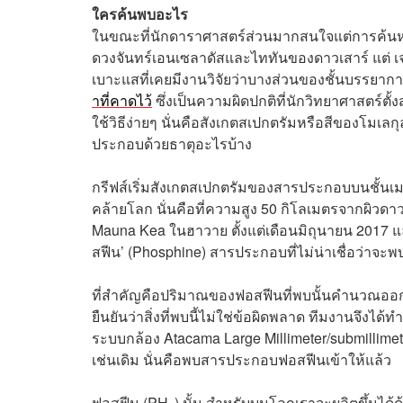
ใครค้นพบอะไร
ในขณะที่นักดาราศาสตร์ส่วนมากสนใจแต่การค้นหา
ดวงจันทร์เอนเซลาดัสและไททันของดาวเสาร์ แต่ เจ
เบาะแสที่เคยมีงานวิจัยว่าบางส่วนของชั้นบรรยา
าที่คาดไว้
ซึ่งเป็นความผิดปกติที่นักวิทยาศาสตร์ตั้
ใช้วิธีง่ายๆ นั่นคือสังเกตสเปกตรัมหรือสีของโมเล
ประกอบด้วยธาตุอะไรบ้าง
กรีฟส์เริ่มสังเกตสเปกตรัมของสารประกอบบนชั้นเม
คล้ายโลก นั่นคือที่ความสูง 50 กิโลเมตรจากผิวดา
Mauna Kea ในฮาวาย ตั้งแต่เดือนมิถุนายน 2017
สฟีน’ (Phosphine) สารประกอบที่ไม่น่าเชื่อว่าจะพบ
ที่สำคัญคือปริมาณของฟอสฟีนที่พบนั้นคำนวณออกมาไ
ยืนยันว่าสิ่งที่พบนี้ไม่ใช่ข้อผิดพลาด ทีมงานจึงได
ระบบกล้อง Atacama Large Millimeter/submillim
เช่นเดิม นั่นคือพบสารประกอบฟอสฟีนเข้าให้แล้ว
ฟอสฟีน (PH₃) นั้น สำหรับบนโลกเราจะผลิตขึ้นได้ด้วยส