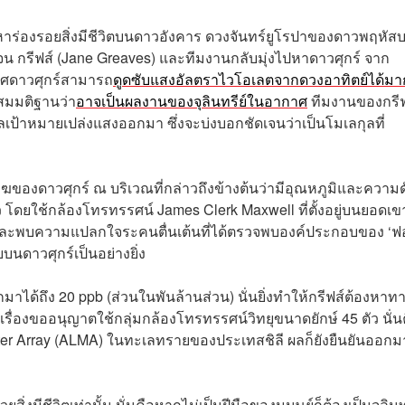
ร่องรอยสิ่งมีชีวิตบนดาวอังคาร ดวงจันทร์ยูโรปาของดาวพฤหัสบ
น กรีฟส์ (Jane Greaves) และทีมงานกลับมุ่งไปหาดาวศุกร์ จาก
กาศดาวศุกร์สามารถ
ดูดซับแสงอัลตราไวโอเลตจากดวงอาทิตย์ได้มา
งสมมติฐานว่า
อาจเป็นผลงานของจุลินทรีย์ในอากาศ
ทีมงานของกรีฟ
กุลเป้าหมายเปล่งแสงออกมา ซึ่งจะบ่งบอกชัดเจนว่าเป็นโมเลกุลที่
ฆของดาวศุกร์ ณ บริเวณที่กล่าวถึงข้างต้นว่ามีอุณหภูมิและความด
ว โดยใช้กล้องโทรทรรศน์ James Clerk Maxwell ที่ตั้งอยู่บนยอดเข
 และพบความแปลกใจระคนตื่นเต้นที่ได้ตรวจพบองค์ประกอบของ ‘ฟ
บนดาวศุกร์เป็นอย่างยิ่ง
ด้ถึง 20 ppb (ส่วนในพันล้านส่วน) นั่นยิ่งทำให้กรีฟส์ต้องหาท
้ทำเรื่องขออนุญาตใช้กลุ่มกล้องโทรทรรศน์วิทยุขนาดยักษ์ 45 ตัว นั่น
eter Array (ALMA) ในทะเลทรายของประเทสชิลี ผลก็ยังยืนยันออกม
ิ่งมีชีวิตเท่านั้น นั่นคือหากไม่เป็นฝีมือของมนุษย์ก็ต้องเป็นจุลินท