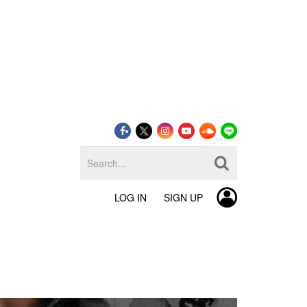
LOG IN
SIGN UP