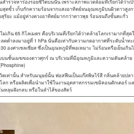
เน้นสำรวจหาร่องรอยชีวิตบนนั้น เพราะสภาพแวดล้อมที่เรียกได้ว่าเป
บบสุดขั้ว เก็บกักความร้อนจากแสงอาทิตย์จนอุณหภูมิบนผิวดาวสูงก
สุริยะ แม้อยู่ห่างดวงอาทิตย์มากกว่าดาวพุธ ร้อนจนถึงขั้นตะกั่ว
่ไม่เกิน 65 กิโลเมตร คือบริเวณที่เรียกได้ว่าคล้ายโลกเรามากที่สุด
่ำลงมาอยู่ที่ 1 hPa นั่นคือเท่ากับความกดอากาศที่ระดับน้ำทะ
30 องศาเซลเซียส ซึ่งเป็นอุณหภูมิที่พอเหมาะ ไม่ร้อนหรือเย็นเกิน
บบนชั้นเมฆของดาวศุกร์ ณ บริเวณที่มีอุณหภูมิและความดันคล้าย
Phosphine)
ิตเท่านั้น สำหรับมนุษย์นั้น ฟอสฟีนเป็นแก๊สพิษไร้สี กลิ่นคล้ายปลา
ามโลก หรือผลิตเพื่อนำมาใช้ในงานอุตสาหกรรมเซมิคอนดักเตอร์ แ
 ในหลุมฝังกลบ หรือในลำไส้ของสัตว์