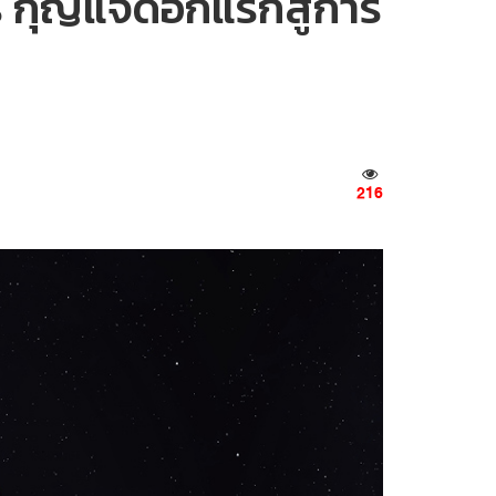
์ กุญแจดอกแรกสู่การ
216