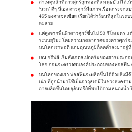
สาเหตุหลักที่ดาวศุกร์ถูกทอดทิ้ง มนุษย์ไม่ได้
‘นรก’ ดีๆ นี่เอง ดาวศุกร์มีสภาพเรือนกระจกแ
465 องศาเซลเซียส เรียกได้ว่าร้อนที่สุดในระบบ
ละลาย
แต่สูงจากพื้นผิวดาวศุกร์ขึ้นไป 50 กิโลเมตร แต
ระบบสุริยะ โดยความกดอากาศของดาวศุกร์จะลดต
บนโลกเราพอดี แถมอุณหภูมิก็ลดต่ำลงมาอยู่ที่ 
เจน กรีฟส์ เริ่มสังเกตสเปกตรัมของสารประกอ
โลก ก่อนจะตรวจพบองค์ประกอบของฟอสฟีน (
บนโลกของเรา ฟอสฟีนจะผลิตขึ้นได้ด้วยสิ่งมีชีว
เน่า ที่ถูกนำมาใช้เป็นอาวุธเคมีในช่วงสงคร
อาจผลิตขึ้นโดยจุลินทรีย์ที่พบได้ตามหนองน้ำ