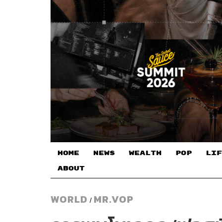
HOME
NEWS
WEALTH
POP
LIF
ABOUT
WORLD
MR.VOP
/