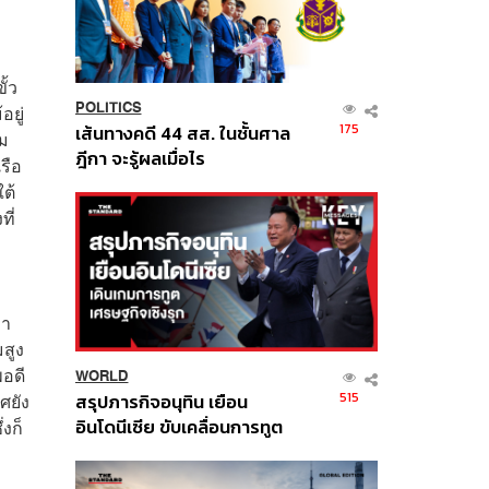
ั้ว
POLITICS
อยู่
175
เส้นทางคดี 44 สส. ในชั้นศาล
าม
ฎีกา จะรู้ผลเมื่อไร
รือ
ต้
ี่
่า
สูง
พอดี
WORLD
515
สรุปภารกิจอนุทิน เยือน
ศยัง
อินโดนีเซีย ขับเคลื่อนการทูต
งก็
เศรษฐกิจเชิงรุก ประกาศหุ้น
ส่วนยุทธศาสตร์ไทย –