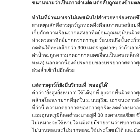
ขนานนามว่าเป็นดาวฝาแฝด แต่กลับถูกมองข้า
ทำไมที่ผ่านมาเราไม่เคยเน้นไปสำรวจหาร่องรอยชี
สาเหตุหลักที่ดาวศุกร์ถูกทอดทิ้งคือสภาพแวดล้อมที่เ
เก็บกักความร้อนจากแสงอาทิตย์จนอุณหภูมิบนผิวดาวส
ห่างดวงอาทิตย์มากกว่าดาวพุธ ร้อนจนถึงขั้นตะกั่
กดดันใต้ทะเลลึกกว่า 900 เมตร พูดง่ายๆ ว่าถ้าเอา
ดำน้ำจะถูกความกดอากาศบดขยี้จนเป็นเศษเหล็กทัน
ทะเล) นอกจากนี้องค์ประกอบของบรรยากาศดาวศุกร์ยั
ล่วงล้ำเข้าไปอีกด้วย
แต่ดาวศุกร์ก็ยังมีบริเวณที่ ‘พออยู่ได้’
คำว่า ‘ยิ่งสูงยิ่งหนาว’ ใช้ได้ทุกที่ สูงจากพื้นผิวดา
คล้ายโลกเรามากที่สุดในระบบสุริยะ เอาชนะดาวอั
ที่ว่านี้ ความกดอากาศของดาวศุกร์จะลดต่ำลงมาอยู
แถมอุณหภูมิก็ลดต่ำลงมาอยู่ที่ 30 องศาเซลเซียส ซึ
ไม่เหมาะจะใช้หายใจ แม้เคย
มีรายงาน
ว่าพบการแต
ไม่นานพอและไม่มากพอจะใช้ประโยชน์ได้ และยั