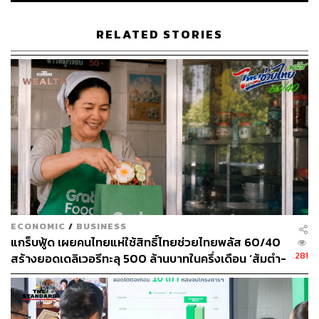
ภาพประกอบ
: วรพรรณ จำปาไชยศรี
RELATED STORIES
TAGS:
Foodpanda
GET
Grab Food
LINE MAN
Food Delivery
1.1K
ECONOMIC
/
BUSINESS
แกร็บฟู้ด เผยคนไทยแห่ใช้สิทธิ์ไทยช่วยไทยพลัส 60/40
281
สร้างยอดเดลิเวอรีทะลุ 500 ล้านบาทในครึ่งเดือน ‘ส้มตำ-
ABOUT THE AUTHOR
ชาไทย’ ขึ้นแท่นเมนูยอดฮิต
ปณชัย อารีเพิ่มพร
นักการตลาดผู้ฝักใฝ่ในแวดวงนวัตกรรมและ
เทคโนโลยี แต่บางทีก็เผลอมีใจให้วัฒนธรรม