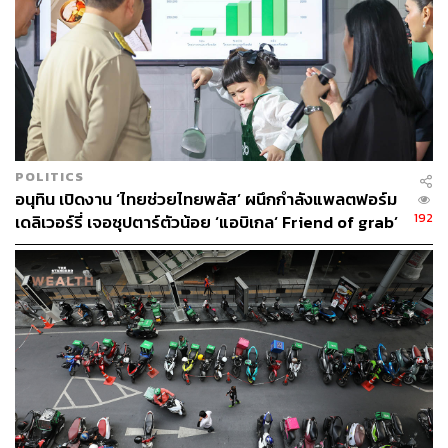
POP อยู่ร่ำไป ใช้เวลาว่างไปกับการเสพศิลป์
และเฝ้ามองปรากฏการณ์ทางสังคม
POLITICS
อนุทิน เปิดงาน ‘ไทยช่วยไทยพลัส’ ผนึกกำลังแพลตฟอร์ม
192
เดลิเวอร์รี่ เจอซุปตาร์ตัวน้อย ‘แอบิเกล‘ Friend of grab’