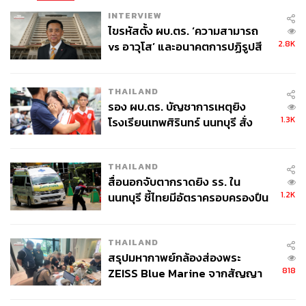
INTERVIEW
ไขรหัสตั้ง ผบ.ตร. ‘ความสามารถ
2.8K
vs อาวุโส’ และอนาคตการปฏิรูปสี
กากี กับ พล.ต.อ. เอก อังสนานนท์
THAILAND
รอง ผบ.ตร. บัญชาการเหตุยิง
1.3K
โรงเรียนเทพศิรินทร์ นนทบุรี สั่ง
ค้นหา 2 รอบยืนยันไร้คนติดค้าง พบ
ศพปู่-ย่าที่บ้านพักผู้ก่อเหตุ
THAILAND
สื่อนอกจับตากราดยิง รร. ใน
1.2K
นนทบุรี ชี้ไทยมีอัตราครอบครองปืน
สูงในระดับต้นของภูมิภาค
THAILAND
สรุปมหากาพย์กล้องส่องพระ
818
ZEISS Blue Marine จากสัญญา
ผลิต 8.3 ล้าน สู่ข้อพิพาท ‘มา
เวลล์ฯ’ ฟ้อง ‘โทน บางแค’ ผิดนัด