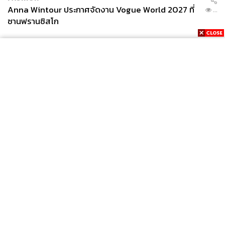
Anna Wintour ประกาศจัดงาน Vogue World 2027 ที่
...
ซานฟรานซิสโก
News
Wealth
Pop
Podcast
Video
Now
Opinion
Careers
Events
Privacy
About
Contact
Policy
FOR
ADVERTISING
MEMBERSHIP