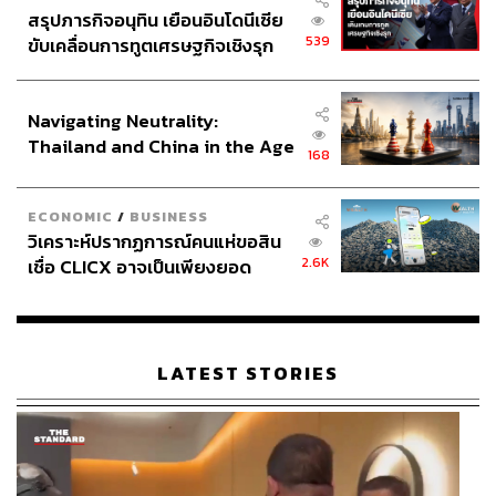
สรุปภารกิจอนุทิน เยือนอินโดนีเซีย
539
ขับเคลื่อนการทูตเศรษฐกิจเชิงรุก
ประกาศหุ้นส่วนยุทธศาสตร์ไทย –
อินโดนีเซีย
Navigating Neutrality:
Thailand and China in the Age
168
of a New Global Order
ECONOMIC
/
BUSINESS
วิเคราะห์ปรากฏการณ์คนแห่ขอสิน
2.6K
เชื่อ CLICX อาจเป็นเพียงยอด
ภูเขาน้ำแข็ง ของปัญหาหนี้ครัว
เรือนไทยที่ถูกซุกไว้
LATEST STORIES