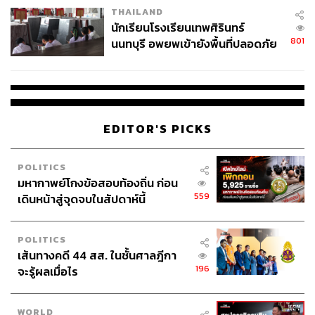
THAILAND
จ่ายหนี้-แอบระบุแบรนด์
นักเรียนโรงเรียนเทพศิรินทร์
801
นนทบุรี อพยพเข้ายังพื้นที่ปลอดภัย
ชั่วคราว หลังเหตุใช้อาวุธปืนภายใน
โรงเรียนคลี่คลาย
EDITOR'S PICKS
POLITICS
มหากาพย์โกงข้อสอบท้องถิ่น ก่อน
559
เดินหน้าสู่จุดจบในสัปดาห์นี้
POLITICS
เส้นทางคดี 44 สส. ในชั้นศาลฎีกา
196
จะรู้ผลเมื่อไร
WORLD