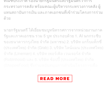
ทัณฑ์ประภาศ รองนายกรัฐมนตรีและรัฐมนตรีว่าการ
กระทรวงการคลัง พร้อมคณะผู้บริหารกระทรวงการคลัง ผู้
แทนสถาบันการเงิน และภาคเอกชนที่เข้าร่วมโครงการร่วม
ด้วย
นายกรัฐมนตรี ได้เยี่ยมชมบูทนิทรรศการจากหน่วยงานภาค
รัฐและภาคเอกชน รวม 5 บูท ประกอบด้วย 1. AI นกกระซิบ
ของธนาคารกรุงไทย จำกัด (มหาชน) 2. บริษัท แกร็บแท็กซี่
(ประเทศไทย) จำกัด (Grab) 3. บริษัท ไลน์แมน (ประเทศไทย)
จำกัด (Lineman) 4. บริษัท เพอร์เพิล เวนเจอร์ส จำกัด
(Robinhood) และ 5. บริษัท ช้อปปี้ (ประเทศไทย) จำกัด
(ShopeeFood) ซึ่งร่วมสนับสนุนการดำเนินโครงการเพื่อ
อำนวยความสะดวกให้ประชาชนสามารถเข้าถึงสิทธิ
ประโยชน์และมาตรการกระตุ้นเศรษฐกิจของภาครัฐ พร้อม
READ MORE
รับฟังผลการดำเนินงานของแพลตฟอร์มออนไลน์ ที่เข้าร่วม
โครงการ
สำหรับบรรยากาศในงานเป็นไปอย่างคึกคัก และได้รับความ
สนใจจากสื่อมวลชน โดยเฉพาะในส่วนของบูธแอปพลิเคชัน