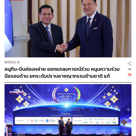
WORLD
อนุทิน-มินอ่องหล่าย ออกแถลงการณ์ร่วม หนุนความร่วม
19
มือรอบด้าน ยกระดับปราบอาชญากรรมข้ามชาติ แก้
ปัญหาหมอกควัน-มลพิษทางน้ำ