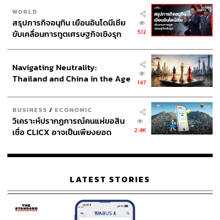
WORLD
สรุปภารกิจอนุทิน เยือนอินโดนีเซีย
512
ขับเคลื่อนการทูตเศรษฐกิจเชิงรุก
ประกาศหุ้นส่วนยุทธศาสตร์ไทย –
อินโดนีเซีย
Navigating Neutrality:
Thailand and China in the Age
147
of a New Global Order
BUSINESS
/
ECONOMIC
วิเคราะห์ปรากฏการณ์คนแห่ขอสิน
2.4K
เชื่อ CLICX อาจเป็นเพียงยอด
ภูเขาน้ำแข็ง ของปัญหาหนี้ครัว
เรือนไทยที่ถูกซุกไว้
LATEST STORIES