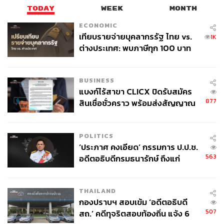
TODAY
WEEK
MONTH
ECONOMIC
เทียบรายจ่ายบุคลากรรัฐ ไทย vs.
1K
ต่างประเทศ: พบภาษีทุก 100 บาท
ของคนไทยใช้ไปกับข้าราชการเฉียด
40 บาท
BUSINESS
แบงก์ไร้สาขา CLICX ปิดรับสมัคร
877
สินเชื่อชั่วคราว พร้อมส่งสัญญาณ
เตือนกลุ่มกู้เงินผิดวัตถุประสงค์-ให้
ข้อมูลเท็จ เตรียมดำเนินคดีเด็ดขาด
POLITICS
‘ประภาศ คงเอียด’ กรรมการ ป.ป.ช.
563
อดีตอธิบดีกรมธนารักษ์ ถึงแก่
อนิจกรรม
THAILAND
กองปราบฯ สอบเข้ม ‘อดีตอธิบดี
507
สถ.’ คดีทุจริตสอบท้องถิ่น แจ้ง 6