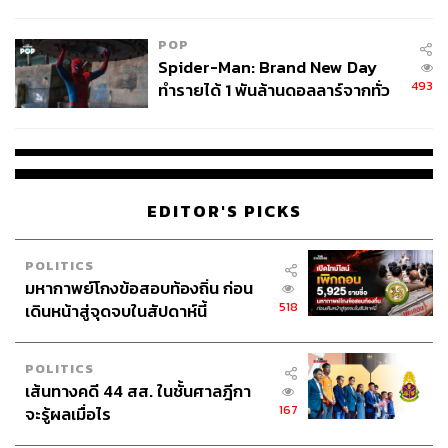
ข้อหาหนัก จ่อชง ป.ป.ช. 12 ส.ค. นี้
POP
Spider-Man: Brand New Day
493
ทำรายได้ 1 พันล้านดอลลาร์จากทั่ว
โลกภายใน 6 วัน
EDITOR'S PICKS
POLITICS
มหากาพย์โกงข้อสอบท้องถิ่น ก่อน
518
เดินหน้าสู่จุดจบในสัปดาห์นี้
POLITICS
เส้นทางคดี 44 สส. ในชั้นศาลฎีกา
167
จะรู้ผลเมื่อไร