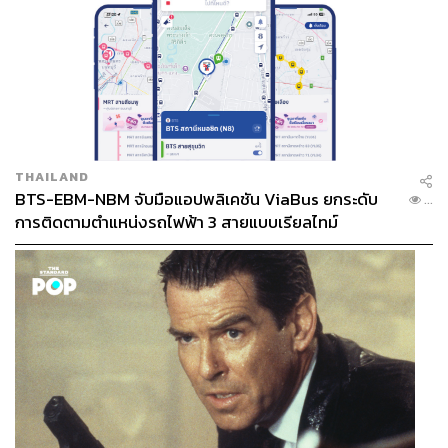
TAGS:
นายกรัฐมนตรี
Grab
อนุทิน ชาญวีรกูล
ชมพู่-อารยา เอ ฮาร์เก็ต
Robinhood
Shopee Food
น้องเกล-แอบิเกล รังษีสิงห์พิพัฒน์
ไทยช่วยไทย
ไทยช่วยไทย พลัส
LINE MAN
เศรษฐกิจไทย
THAILAND
BTS-EBM-NBM จับมือแอปพลิเคชัน ViaBus ยกระดับ
...
การติดตามตำแหน่งรถไฟฟ้า 3 สายแบบเรียลไทม์
189
ABOUT THE AUTHOR
THE STANDARD TEAM