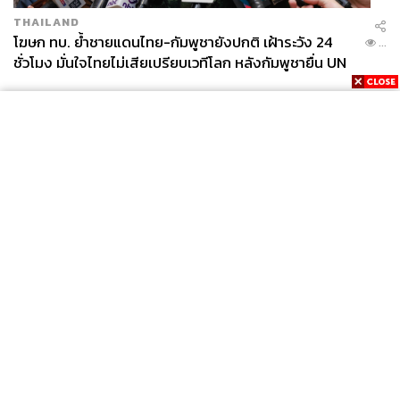
THAILAND
โฆษก ทบ. ย้ำชายแดนไทย-กัมพูชายังปกติ เฝ้าระวัง 24
...
ชั่วโมง มั่นใจไทยไม่เสียเปรียบเวทีโลก หลังกัมพูชายื่น UN
รับรอง MOU43
News
Wealth
Pop
Podcast
Video
Now
Opinion
Careers
Events
Privacy
About
Contact
Policy
FOR
ADVERTISING
MEMBERSHIP