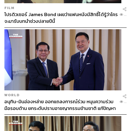
กองบรรณาธิการ THE STANDARD
FILM
โปรดิวเซอร์ James Bond เผยว่าแฟนหนังมีสิทธิ์ได้รู้ว่าใคร
ABOUT THE PHOTOGRAPHER
...
จะมารับบทนำช่วงปลายปีนี้
ฐานิส สุดโต
บรรณาธิการภาพ ประจำสำนักข่าว THE
STANDARD
WORLD
อนุทิน-มินอ่องหล่าย ออกแถลงการณ์ร่วม หนุนความร่วม
...
มือรอบด้าน ยกระดับปราบอาชญากรรมข้ามชาติ แก้ปัญหา
หมอกควัน-มลพิษทางน้ำ