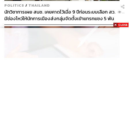
POLITICS
/
THAILAND
นักวิชาการเผย สนช. เคยคาดไว้เมื่อ 9 ปีก่อนระบบเลือก สว.
...
มีช่องโหว่ให้นักการเมืองส่งกลุ่มจัดตั้งเข้าแทรกแซง 5 พัน
ล้านยึดประเทศได้
BUSINESS
/
TECH
กวดวิชาดับ แต่แท็บเล็ต AI โต ผู้ปกครองจีนแห่ซื้อ หวังช่วย
...
ติวลูกช่วงปิดเทอม ดันยอดขายพุ่งทะลุ 7 ล้านเครื่อง