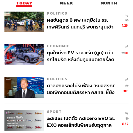
TODAY
WEEK
MONTH
POLITICS
ผลชันสูตร 8 ศพ เหตุยิงใน รร.
1.2K
เทพศิรินทร์ นนทบุรี พบกระสุนเข้า
จุดสำคัญ ‘ศีรษะ-หน้าอก’ ครูถูกยิง
4 นัด จากระยะไกล
ECONOMIC
ยุคใหม่รถ EV ราคาเริ่ม (ถูก) กว่า
1K
รถไฮบริด หลังต้นทุนแบตเตอรี่ลด
ลง - จีนแห่บุกตลาดเกิดใหม่
POLITICS
ศาลปกครองไม่รับฟ้อง ‘หมอสรณ’
881
ขอเพิกถอนมติสรรหา กสทช. ชี้ยัง
ไม่ใช่ผู้เดือดร้อนเสียหาย
SPORT
adidas เปิดตัว Adizero EVO SL
837
EXO คอลเล็กชันพิเศษรับฤดูกาล
College Football