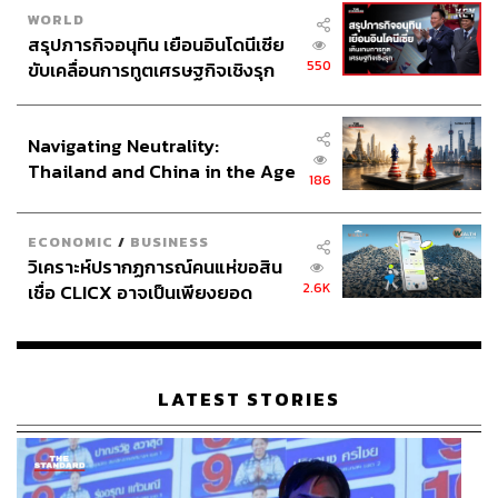
WORLD
สรุปภารกิจอนุทิน เยือนอินโดนีเซีย
550
ขับเคลื่อนการทูตเศรษฐกิจเชิงรุก
ประกาศหุ้นส่วนยุทธศาสตร์ไทย –
อินโดนีเซีย
Navigating Neutrality:
Thailand and China in the Age
186
of a New Global Order
ECONOMIC
/
BUSINESS
วิเคราะห์ปรากฏการณ์คนแห่ขอสิน
2.6K
เชื่อ CLICX อาจเป็นเพียงยอด
ภูเขาน้ำแข็ง ของปัญหาหนี้ครัว
เรือนไทยที่ถูกซุกไว้
LATEST STORIES