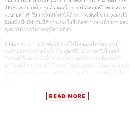
กันยายน) 2.5 เมตรแล้ว แต่ทางน้ำที่เห็นเป็นทางน้ำที่ตั้งใจจะ
เป็นช่องระบายน้ำอยู่แล้ว แต่เนื่องจากมีสิ่งก่อสร้างขวางทาง
ระบายน้ำ ทำให้การผันนำ้ทำได้ต่ำกว่าระดับที่เราวางแผนไว้
นิดหนึ่ง สิ่งที่ทำวันนี้คือการเร่งรื้อสิ่งกีดขวางทางน้ำออก และ
คุมน้ำให้ออกในประตูนี้ทางเดียว
ผู้สื่อข่าวถามว่า มีภาพที่ปรากฏในโลกออนไลน์เหมือนน้ำ
ทะลักออกจากอ่างเก็บน้ำนั้น ชูชาติยืนยันว่าจุดนี้เป็นจุดที่
กำหนดไว้แต่แรกให้น้ำระบายออก แต่เนื่องจากฝนตกหนัก
ทำให้จุดที่เรากำหนดไว้มีขนาดไม่เพียงพอ ทำให้จุดระบายน้ำ
มีการขยายตัวนิดหนึ่ง แต่ยืนยันว่ายังอยู่ในทิศทางที่ตั้งใจให้
น้ำผ่าน
ชูชาติกล่าวด้วยว่า ก่อนพายุจะเข้า ความจุของอ่างเก็บน้ำลำ
READ MORE
เชียงไกรอยู่ที่ประมาณ 60% แต่จากฝนที่ตกหนักในช่วง 2-3
วัน ทำให้ปริมาณน้ำในอ่างเต็มความจุ แม้ว่าเราจะระบายน้ำ
ออกแต่ก็ไม่ทันกับปริมาณน้ำที่ไหลเข้า
“น้ำจากลำเชียงไกรจะไปลงบรรจบที่แม่น้ำมูลที่อำเภอพิมาย