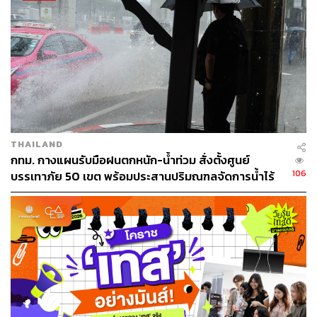
THAILAND
กทม. กางแผนรับมือฝนตกหนัก-น้ำท่วม สั่งตั้งศูนย์
106
บรรเทาภัย 50 เขต พร้อมประสานปริมณฑลจัดการน้ำไร้
รอยต่อ