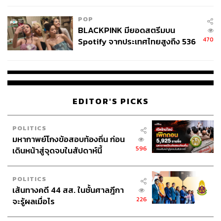
POP
BLACKPINK มียอดสตรีมบน
470
Spotify จากประเทศไทยสูงถึง 536
ล้านครั้ง ตลอด 10 ปีที่ผ่านมา
EDITOR'S PICKS
POLITICS
มหากาพย์โกงข้อสอบท้องถิ่น ก่อน
596
เดินหน้าสู่จุดจบในสัปดาห์นี้
POLITICS
เส้นทางคดี 44 สส. ในชั้นศาลฎีกา
226
จะรู้ผลเมื่อไร