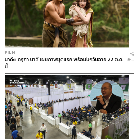
FILM
นาคี๓ ครุฑา นาคี เผยภาพชุดแรก พร้อมปักวันฉาย 22 ต.ค.
...
นี้