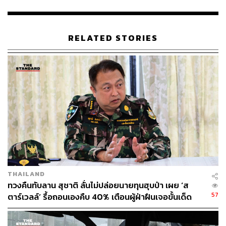
กองบรรณาธิการ THE STANDARD
RELATED STORIES
THAILAND
ทวงคืนทับลาน สุชาติ ลั่นไม่ปล่อยนายทุนฮุบป่า เผย ‘ส
57
ตาร์เวลล์’ รื้อถอนเองคืบ 40% เตือนผู้ฝ่าฝืนเจอขั้นเด็ด
ขาด