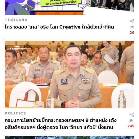
THAILAND
โคราชลอง ‘เทส’ จริง โลก Creative ใกล้ตัวกว่าที่คิด
26
POLITICS
ครม.เคาะโยกย้ายบิ๊กกระทรวงเกษตรฯ 9 ตำแหน่ง เด้ง
249
อธิบดีกรมชลฯ นั่งผู้ตรวจ โยก ‘วิทยา แก้วมี’ นั่งแทน