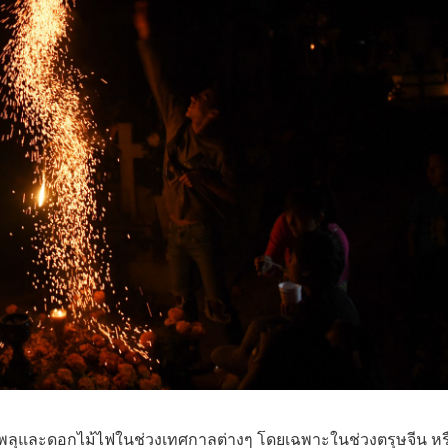
ุและดอกไม้ไฟในช่วงเทศกาลต่างๆ โดยเฉพาะในช่วงตรุษจีน หร