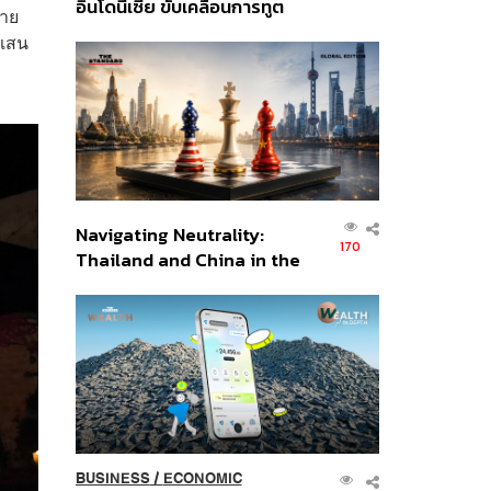
อินโดนีเซีย ขับเคลื่อนการทูต
่าย
เศรษฐกิจเชิงรุก ประกาศหุ้น
 แสน
ส่วนยุทธศาสตร์ไทย –
อินโดนีเซีย
Navigating Neutrality:
170
Thailand and China in the
Age of a New Global
Order
BUSINESS
/
ECONOMIC