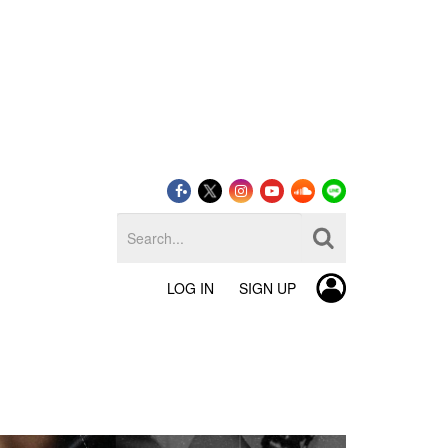
LOG IN
SIGN UP