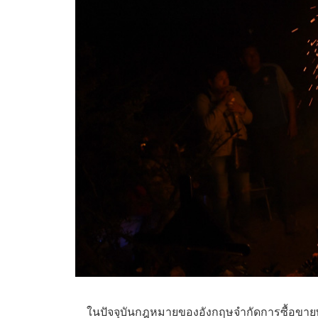
ในปัจจุบันกฎหมายของอังกฤษจำกัดการซื้อขายพล