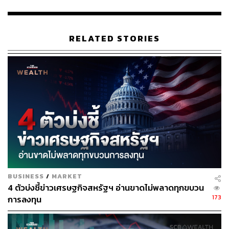
ดัชนี Dow Jones, S&P500 และ Nasdaq ปิดทำ All
Time High เมื่อคืนนี้ หลัง วิลเบอร์ รอสส์ รัฐมนตรี
พาณิชย์ของสหรัฐฯ แสดงความเชื่อมั่นว่า สหรัฐฯและ
RELATED STORIES
จีนจะบรรลุข้อตกลงการค้าเฟสแรกในเดือนนี้ นอกจาก
นี้ตลาดยังได้รับแรงหนุนจากผลประกอบการที่แข็งแกร่ง
ในดัชนี S&P500 โดย 75% ของบริษัทจดทะเบียนที่
ประกาศงบแล้วออกมาดีกว่าที่นักวิเคราะห์คาดการณ์
ไว้ ด้านตลาดหุ้นยุโรปปิดบวกจากผลประกอบการของ
บริษัทจดทะเบียนที่ออกมาแข็งแกร่ง นอกจากนี้หุ้นกลุ่ม
รถยนต์ยังปิดบวก หลังมีกระแสคาดการณ์ว่าบริษัท Fiat
Chrysler และบริษัท PSA ซึ่งผลิตรถยนต์ Peugeot จะ
บรรลุข้อตกลงควบกิจการขั้นสุดท้ายในต้นเดือนหน้า
ตลาดน้ำมันปิดบวกจากความคืบหน้าของสงครามการ
BUSINESS
/
MARKET
ค้าระหว่างสหรัฐฯ กับจีน และบริษัท Saudi Aramco
4 ตัวบ่งชี้ข่าวเศรษฐกิจสหรัฐฯ อ่านขาดไม่พลาดทุกขบวน
173
ประกาศการเสนอขายหุ้น IPO ทำให้นักลงทุนคลาย
การลงทุน
กังวลเรื่องเศรษฐกิจจะชะลอตัว ด้านตลาดทองคำปิดลบ
จากตลาดหุ้นที่กลับมาคึกคัก ทำให้นักลงทุนเทขาย