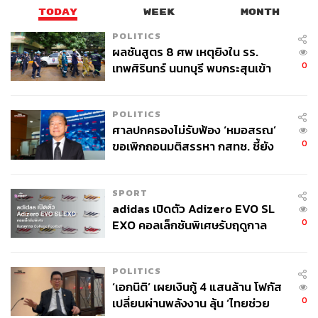
TODAY
WEEK
MONTH
POLITICS
ผลชันสูตร 8 ศพ เหตุยิงใน รร.
0
เทพศิรินทร์ นนทบุรี พบกระสุนเข้า
จุดสำคัญ ‘ศีรษะ-หน้าอก’ ครูถูกยิง
32
4 นัด จากระยะไกล
POLITICS
ศาลปกครองไม่รับฟ้อง ‘หมอสรณ’
0
ขอเพิกถอนมติสรรหา กสทช. ชี้ยัง
ABOUT THE AUTHOR
ไม่ใช่ผู้เดือดร้อนเสียหาย
FINNOMENA
‘ปลดล็อกศักยภาพการลงทุน’ แหล่งรวมความรู้
SPORT
และบริการด้านการลงทุน โดยเหล่ากูรูใน
adidas เปิดตัว Adizero EVO SL
แวดวงการเงิน https://finno.me/dailyupdate
0
EXO คอลเล็กชันพิเศษรับฤดูกาล
College Football
POLITICS
‘เอกนิติ’ เผยเงินกู้ 4 แสนล้าน โฟกัส
0
เปลี่ยนผ่านพลังงาน ลุ้น ‘ไทยช่วย