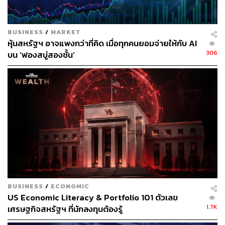
Shanghai ปิดที่ 2975.49 เพิ่มขึ้น 17.29 (0.58%)
SZSE Component ปิดที่ 9868.13 เพิ่มขึ้น 65.8 (0.67%)
China A50 ปิดที่ 14257.67 เพิ่มขึ้น 93.11 (0.66%)
BUSINESS
/
MARKET
Hang Seng ปิดที่ 27547.3 เพิ่มขึ้น 446.54 (1.65%)
หุ้นสหรัฐฯ อาจแพงกว่าที่คิด เมื่อทุกคนยอมจ่ายให้กับ AI
Taiwan Weighted ปิดที่ 11556.85 เพิ่มขึ้น 157.32
306
บน ‘ฟองสบู่สองชั้น’
(1.38%)
SET ปิดที่ 1622.25 เพิ่มขึ้น 29.73 (1.87%)
KOSPI ปิดที่ 2130.24 เพิ่มขึ้น 30.04 (1.43%)
IDX Composite ปิดที่ 6180.34 ลดลง -26.85 (-0.43%)
BSE Sensex ปิดที่ 40301.96 เพิ่มขึ้น 136.93 (0.34%)
PSEi Composite ปิดที่ 8059.65 เพิ่มขึ้น 82.53 (1.03%)
Commodity
ราคาน้ำมัน WTI ปิดที่ 56.95 ดอลลาร์ต่อบาร์เรล เพิ่ม
ขึ้น 0.75 (1.33%)
BUSINESS
/
ECONOMIC
ราคาน้ำมันเบรนท์ ปิดที่ 62.31 ดอลลาร์ต่อบาร์เรล เพิ่ม
US Economic Literacy & Portfolio 101 ตัวเลข
ขึ้น 0.62 (1.01%)
1.7K
เศรษฐกิจสหรัฐฯ ที่นักลงทุนต้องรู้
ราคาทองคำ ปิดที่ 1511.55 ดอลลาร์ต่อออนซ์ เพิ่มขึ้น
0.15 (0.01%)