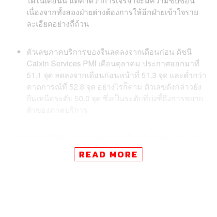
ได้ในเดือนนี้ แต่คาดว่าการเจรจาจะมีความซับซ้อน
เนื่องจากทั้งสองฝ่ายต่างต้องการให้อีกฝ่ายเข้าใจราย
ละเอียดอย่างถี่ถ้วน
ตัวเลขภาคบริการของจีนลดลงจากเดือนก่อน ดัชนี
Caixin Services PMI เดือนตุลาคม ประกาศออกมาที่
51.1 จุด ลดลงจากเดือนก่อนหน้าที่ 51.3 จุด และต่ำกว่า
คาดการณ์ที่ 52.8 จุด อย่างไรก็ตาม ตัวเลขดังกล่าวยัง
ยืนเหนือระดับ 50.0 จุด ซึ่งเป็นระดับที่บ่งชี้ถึงการขยาย
ตัวของภาคบริการ
ตัวเลข PMI ภาคอุตสาหกรรมยุโรปดีกว่าคาด ภูมิภาค
ยุโรปประกาศตัวเลขดัชนี Manufacturing PMI เดือน
READ MORE
ตุลาคม ออกมาที่ 45.9 จุด ปรับตัวขึ้นจากเดือนก่อน
และสูงกว่าคาดที่ 45.7 จุด เช่นเดียวกับ German
Manufacturing PMI ซึ่งออกมาที่ 42.1 จุด สูงกว่าคาดที่
41.9 จุด นับเป็นปัจจัยหนุนให้ตลาดหุ้นยุโรปเคลื่อนไหว
ในแดนบวกเมื่อคืนนี้