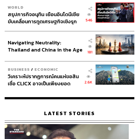
WORLD
สรุปภารกิจอนุทิน เยือนอินโดนีเซีย
546
ขับเคลื่อนการทูตเศรษฐกิจเชิงรุก
ประกาศหุ้นส่วนยุทธศาสตร์ไทย –
อินโดนีเซีย
Navigating Neutrality:
Thailand and China in the Age
181
of a New Global Order
BUSINESS
/
ECONOMIC
วิเคราะห์ปรากฏการณ์คนแห่ขอสิน
2.6K
เชื่อ CLICX อาจเป็นเพียงยอด
ภูเขาน้ำแข็ง ของปัญหาหนี้ครัว
เรือนไทยที่ถูกซุกไว้
LATEST STORIES