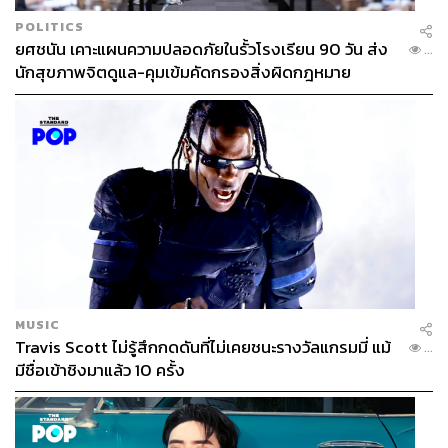
POLITICS
ยศชนัน เคาะแผนความปลอดภัยในรั้วโรงเรียน 90 วัน ส่ง
...
นักสุขภาพจิตดูแล-คุมเข้มคัดกรองสิ่งผิดกฎหมาย
MUSIC
Travis Scott ไม่รู้สึกกดดันที่ไม่เคยชนะรางวัลแกรมมี่ แม้
...
มีชื่อเข้าชิงมาแล้ว 10 ครั้ง