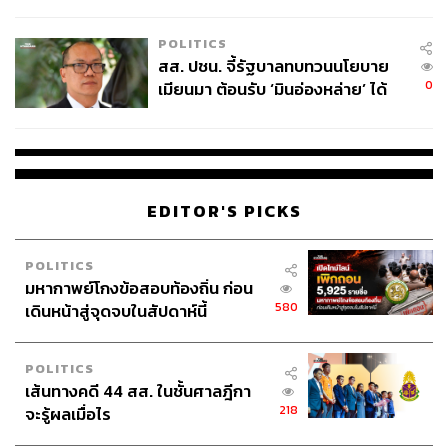
ไทยพลัส’ เฟส 2 รอประเมินความ
เหมาะสม
POLITICS
สส. ปชน. จี้รัฐบาลทบทวนนโยบาย
0
เมียนมา ต้อนรับ ‘มินอ่องหล่าย’ ได้
แค่สัญญาว่างเปล่า
EDITOR'S PICKS
POLITICS
มหากาพย์โกงข้อสอบท้องถิ่น ก่อน
580
เดินหน้าสู่จุดจบในสัปดาห์นี้
POLITICS
เส้นทางคดี 44 สส. ในชั้นศาลฎีกา
218
จะรู้ผลเมื่อไร