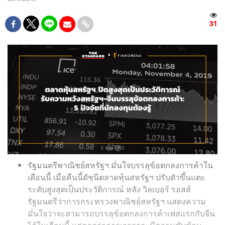
31
รัฐมนตรีพาณิชย์สหรัฐฯ มั่นใจบรรลุข้อตกลงการค้าใน
เดือนนี้ เมื่อคืนนี้ดัชนีตลาดหุ้นสหรัฐฯ ปรับตัวขึ้นแตะ
ระดับสูงสุดเป็นประวัติการณ์ หลัง วิลเบอร์ รอสส์
รัฐมนตรีว่าการกระทรวงพาณิชย์สหรัฐฯ แสดงความ
มั่นใจว่าจะสามารถบรรลุข้อตกลงการค้าเฟสแรกกับจีน