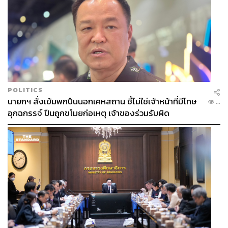
POLITICS
นายกฯ สั่งเข้มพกปืนนอกเคหสถาน ชี้ไม่ใช่เจ้าหน้าที่มีโทษ
...
อุกฉกรรจ์ ปืนถูกขโมยก่อเหตุ เจ้าของร่วมรับผิด