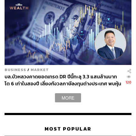
พิสูจน์อักษร: ภาวิกา ขันติศรีสกุล
BUSINESS
/
MARKET
อ้างอิง:
บล.บัวหลวงคาดยอดเทรด DR ปีนี้ทะลุ 3.3 แสนล้านบาท
120
โต 6 เท่าในสองปี เลี่ยงกังวลภาษีลงทุนต่างประเทศ พบหุ้น
Infoquest
สหรัฐฯ ครองส่วนแบ่ง 59%
Bloomberg
Investing
MORE
CNBC
TAGS:
ตลาดหุ้นสหรัฐฯ
FINNOMENA
ข้อตกลงทางการค้า
MOST POPULAR