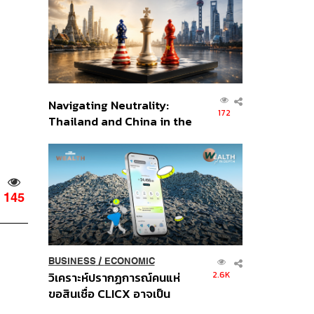
อินโดนีเซีย
Navigating Neutrality:
172
Thailand and China in the
Age of a New Global
Order
145
BUSINESS
/
ECONOMIC
2.6K
วิเคราะห์ปรากฏการณ์คนแห่
ขอสินเชื่อ CLICX อาจเป็น
เพียงยอดภูเขาน้ำแข็ง ของ