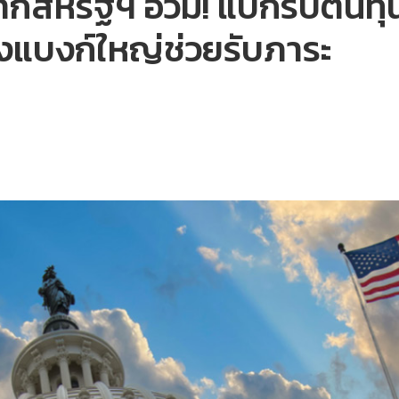
กสหรัฐฯ อ่วม! แบกรับต้นทุน
ึงแบงก์ใหญ่ช่วยรับภาระ