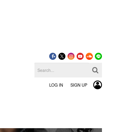
LOG IN
SIGN UP