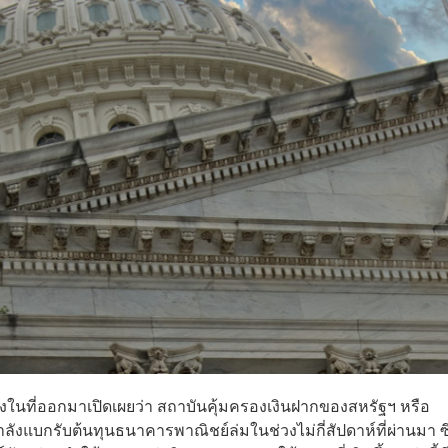
วงในที่ออกมาเปิดเผยว่า สถาบันคุ้มครองเงินฝากของสหรัฐฯ หรือ
ลังแบกรับต้นทุนธนาคารพาณิชย์ล่มในช่วงไม่กี่สัปดาห์ที่ผ่านมา ซึ