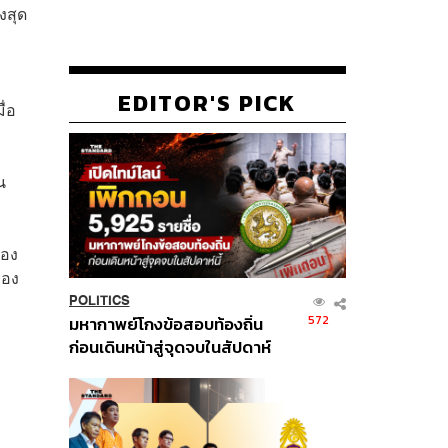
งสุด
EDITOR'S PICK
ื่อ
น
มอง
ของ
POLITICS
572
มหากาพย์โกงข้อสอบท้องถิ่น
ก่อนเดินหน้าสู่จุดจบในสัปดาห์
นี้