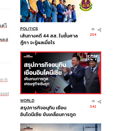
แค่ไ
POLITICS
204
เส้นทางคดี 44 สส. ในชั้นศาล
พคล่
ฎีกา จะรู้ผลเมื่อไร
on-h
asset
WORLD
542
สรุปภารกิจอนุทิน เยือน
อินโดนีเซีย ขับเคลื่อนการทูต
เศรษฐกิจเชิงรุก ประกาศหุ้น
ส่วนยุทธศาสตร์ไทย –