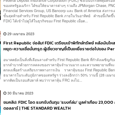
Federal Deposit Insurance Corporation (FDIC) ซึ่งเป็นบรรษัทคุ้มครอง
ของสหรัฐอเมริกา ได้ขอให้ธนาคารต่างๆ รวมถึง JPMorgan Chase, PN
Financial Services Group, US Bancorp และ Bank of America ส่งกา
ขั้นสุดท้ายสำหรับ First Republic Bank ภายในวันอาทิตย์ คำขอนี้เกิดขึ
FDIC ได้เข้าไปดูไส้ในธุรกิจของ First Republic เมื่อต...
29 เมษายน 2023
First Republic จ่อล้ม! FDIC เตรียมเข้าพิทักษ์ทรัพย์ หลังเงินไห
หยุด-ความเชื่อมั่นทรุด ผู้เชี่ยวชาญชี้เป็นเหยื่อรายต่อไปของ Pe
Storm
อนาคตยังเป็นสิ่งที่เลือนลางสำหรับ First Republic Bank ที่กำลังเผชิญกับส
ยากลำบากด้วยการลดลงของราคาหุ้นจำนวนมาก และความพยายามที่จะบ
ตกลงเพื่อสร้างเสถียรภาพทางการเงิน ราคาหุ้นของ First Republic Ba
ธนาคารในระดับภูมิภาคของสหรัฐฯ​ ร่วงลงอีกกว่า 50% วานนี้ (28 เมษา
หากคิดเป็นรอบสัปดาห์ พบว่าราคาหุ้น FRC ลงไป...
30 มีนาคม 2023
ชมคลิป: FDIC โอด แบกรับต้นทุน ‘แบงก์ล่ม’ มูลค่าเกือบ 23,000 
ดอลลาร์ | THE STANDARD WEALTH