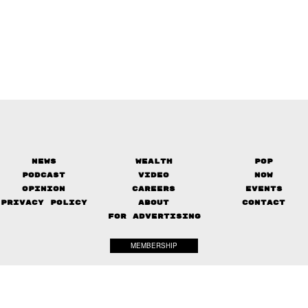
News
Wealth
Pop
Podcast
Video
Now
Opinion
Careers
Events
Privacy Policy
About
Contact
FOR ADVERTISING
MEMBERSHIP