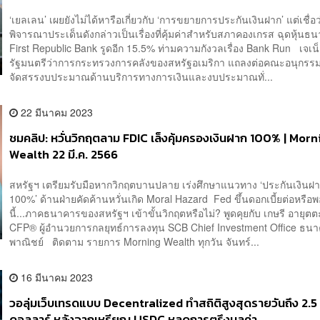
‘เยลเลน’ เผยยังไม่ได้หารือเกี่ยวกับ ‘การขยายการประกันเงินฝาก’ แต่เชื่อ
พิจารณาประเด็นดังกล่าวเป็นเรื่องที่คุ้มค่าสำหรับสภาคองเกรส ฉุดหุ้นธ
First Republic Bank รูดอีก 15.5% ท่ามความกังวลเรื่อง Bank Run เจเน
รัฐมนตรีว่าการกระทรวงการคลังของสหรัฐอเมริกา แถลงต่อคณะอนุกรร
จัดสรรงบประมาณด้านบริการทางการเงินและงบประมาณทั่...
22 มีนาคม 2023
ชมคลิป: หวั่นวิกฤตลาม FDIC เล็งคุ้มครองเงินฝาก 100% | Morn
Wealth 22 มี.ค. 2566
สหรัฐฯ เตรียมรับมือหากวิกฤตบานปลาย เร่งศึกษาแนวทาง ‘ประกันเงินฝา
100%’ ด้านฝ่ายคัดค้านหวั่นเกิด Moral Hazard ‌ Fed ขึ้นดอกเบี้ยต่อหรือพ
นี้...ภาคธนาคารของสหรัฐฯ เข้าขั้นวิกฤตหรือไม่? พูดคุยกับ เกษรี อายุต
CFP® ผู้อำนวยการกลยุทธ์การลงทุน SCB Chief Investment Office ธน
พาณิชย์ ติดตาม รายการ Morning Wealth ทุกวัน จันทร์...
16 มีนาคม 2023
วอลุ่มเว็บเทรดแบบ Decentralized ทำสถิติสูงสุดรายวันถึง 2.5 
ดอลลาร์ หลังจากเหรียญ USDC หลุดการตรึงมูลค่า