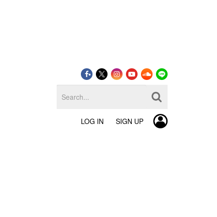
LOG IN
SIGN UP