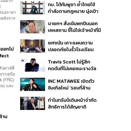
เงินฝาก
ทบ. โต้กัมพูชา ย้ำไทยใช้
ครั้ง ตลอด 10 ปีที่ผ่านมา
C
กำลังตามกฎหมาย มุ่งเป้า
รเสนอราคา
หมายทางทหาร ชี้ความเสีย
้นหลังจาก
นายกฯ สั่งเข้มพกปืนนอก
หายไทยไม่อาจลบด้วย
เคหสถาน ชี้ไม่ใช่เจ้าหน้าที่มี
ข้อมูลบิดเบือน
โทษอุกฉกรรจ์ ปืนถูกขโมย
ยศชนัน เคาะแผนความ
ก่อเหตุ เจ้าของร่วมรับผิด
ลออกไม่
ปลอดภัยในรั้วโรงเรียน
rfect
90 วัน ส่งนักสุขภาพจิต
Travis Scott ไม่รู้สึก
ดูแล-คุมเข้มคัดกรองสิ่ง
ัปดาห์ที่
กดดันที่ไม่เคยชนะรางวัล
ผิดกฎหมาย
รรลุข้อ
แกรมมี่ แม้มีชื่อเข้าชิงมา
nk (FRC)
INC MATAWEE เปิดตัว
แล้ว 10 ครั้ง
ยน) และ
ซิงเกิลใหม่ ‘รอบที่ล้าน
(Loop)’ ที่ได้ เน PERSES
ทำไมทรัมป์เดินหน้าจำกัด
มาแสดงในมิวสิกวิดีโอ
สิทธิการได้สัญชาติ
อเมริกันโดยกำเนิดอีกครั้ง
ล้าน
แม้ศาลสูงสุดเคยตัดสิน
คัดค้าน