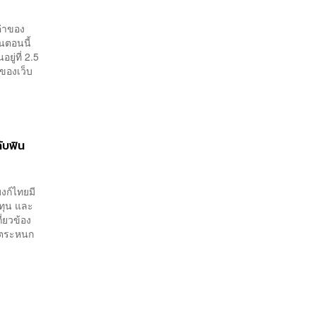
ค่าของ
นตอนนี้
ู่ที่ 2.5
ยของเว็บ
ับฟิน
งก์ไทยมี
ทุน และ
ี่ยวข้อง
่นตระหนก