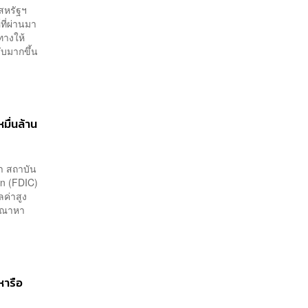
สหรัฐฯ
ที่ผ่านมา
ทางให้
ับมากขึ้น
มื่นล้าน
่า สถาบัน
on (FDIC)
ลค่าสูง
ารณาหา
หารือ