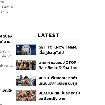
รับ
าชดเชยผู้
มละลาย
LATEST
่สุดของ
้นก็ตาม
GET TO KNOW THEM:
ic Bank
เนื้อคู่ประตูถัดไป
พื่อระงับ
อน
นายกฯ ชวนช้อป OTOP
กู้ประมาณ
ศิลปาชีพ แม่ค้าร้อง ‘ไทย
ช่วยไทย พลัส’ สุดยอด
ผบช.น. เรียกสอบปากคำ
ถามมีต่อไหม นายกฯ ตอบ
นร.เซนต์คาเบรียล ปมรุม
‘เดี๋ยวจะพยายาม’
ทำร้ายเพื่อน-ใช้ปืนขู่ สั่ง
ำเชิญให้
BLACKPINK มียอดสตรีม
ดำเนินคดีแล้ว
บน Spotify จาก
ประเทศไทยสูงถึง 536 ล้าน