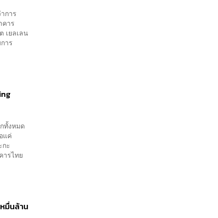
ว่าการ
นาคาร
็ต เยลเลน
มการ
ing
กทั้งหมด
อแค่
ตะกะ
าคารไทย
หมื่นล้าน