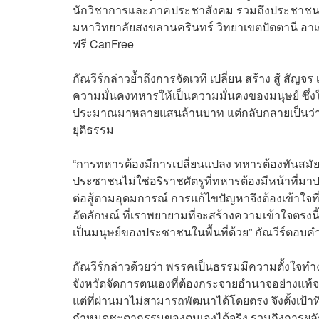
นักวิชาการและภาคประชาสังคม รวมถึงประชาชนในพ
มหาวิทยาลัยสงขลานครินทร์ วิทยาเขตปัตตานี อาเต
ฟรี CanFree
กัณวีร์กล่าวย้ำถึงการจัดเวที เปลี่ยน สร้าง สู้ ส
ความมั่นคงทหารให้เป็นความมั่นคงของมนุษย์ ซึ่ง
ประมาณมาหลายแสนล้านบาท แต่กลับกลายเป็นว่า 18
ยุติธรรม
“การทหารต้องมีการเปลี่ยนแปลง ทหารต้องทันสมัย 
ประชาชนไม่ใช่อริราชศัตรูที่ทหารต้องมีหน้าที่มาป
ต่อสู้ตามอุดมการณ์ การแก้ไขปัญหาจึงต้องเข้าใจ
อัตลักษณ์ ที่เราพยายามที่จะสร้างความเข้าใจตรงน
เป็นมนุษย์ของประชาชนในพื้นที่ด้วย” กัณวีร์ตอ
กัณวีร์กล่าวด้วยว่า พรรคเป็นธรรมมีความตั้งใจ
จังหวัดจัดการตนเองที่ต้องกระจายอำนาจอย่างแท
แต่ที่ผ่านมาไม่สามารถพัฒนาได้โดยตรง จึงตั้งเป
กำหนดชะตากรรมของตนเองได้จริง รวมถึงการผล