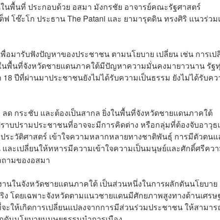
ื้นที่ ประกอบด้วย อสมา มังกรชัย อาจารย์คณะรัฐศาสตร์
็ฟ โซ๊ะโก ประธาน The Patani และ ยามารุดดิน ทรงศิริ แนวร่วมเ
ัญจร เพื่อมารับฟังปัญหาของประชาชน ตามนโยบาย เปลี่ยน เช่น การเปล
ในพื้นที่จังหวัดชายแดนภาคใต้มีปัญหาความมั่นคงมายาวนาน รัฐท
 ปีที่ผ่านมาประชาชนยังไม่ได้รับความเป็นธรรม ยังไม่ได้รับค
ลด กระชับ และต้องเป็นสากล ยิ่งในพื้นที่จังหวัดชายแดนภาคใต้
ราบปรามประชาชนที่อาจจะมีการคิดต่าง หรือกลุ่มที่ต้องจับอาวุธเพ
ที่ประวัติศาสตร์ เข้าใจความหลากหลายทางชาติพันธุ์ การมีตัวตนแ
ี้ และเปลี่ยนให้ทหารมีความเข้าใจความเป็นมนุษย์และศักดิ์ศรีคว
บคำถามของอสมา
ทำงานในจังหวัดชายแดนภาคใต้ เป็นส่วนหนึ่งในการผลักดันนโยบาย
้จริง โดยเฉพาะจังหวัดตามแนวชายแดนมีศักยภาพสูงทางด้านเศรษฐ
้าที่จะให้เกิดการเปลี่ยนแปลงจากการมีส่วนร่วมประชาชน ให้สามาร
ักดันนโยบายมนุษยธรรมนำการเมือง