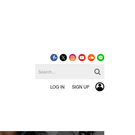
LOG IN
SIGN UP