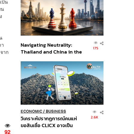
เป็น
อินโดนีเซีย
ยน
ง
ใน
ภา
Navigating Neutrality:
175
Thailand and China in the
งจาก
Age of a New Global
Order
ECONOMIC
/
BUSINESS
2.6K
วิเคราะห์ปรากฏการณ์คนแห่
ขอสินเชื่อ CLICX อาจเป็น
เพียงยอดภูเขาน้ำแข็ง ของ
92