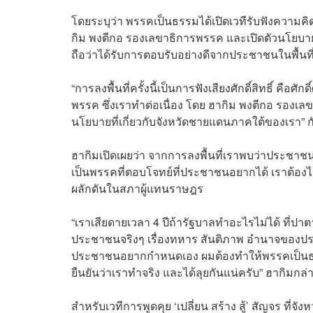
โดยระบุว่า พรรคเป็นธรรมได้เปิดเวทีรับฟังความค
กิม พงตีกอ รองเลขาธิการพรรค และเปิดตัวนโยบาย
ถือว่าได้รับการตอบรับอย่างดีจากประชาชนในพื้นที
“การลงพื้นที่ครั้งนี้เป็นการฟังเสียงศักดิ์สิทธิ์ 
พรรค ซึ่งเราทำต่อเนื่อง โดย ฮากิม พงตีกอ รองเ
นโยบายที่เกี่ยวกับจังหวัดชายแดนภาคใต้ของเรา” กั
ฮากิมเปิดเผยว่า จากการลงพื้นที่เราพบว่าประชาชนไ
เป็นพรรคที่ตอบโจทย์ที่ประชาชนอยากได้ เราต้องไ
ผลักดันในสภาผู้แทนราษฎร
“เราเสียดายเวลา 4 ปีถ้ารัฐบาลทำอะไรไม่ได้ ที่
ประชาชนจริงๆ เรื่องทหาร สันติภาพ อำนาจของประ
ประชาชนอยากกำหนดเอง ผมต้องทำให้พรรคเป็นธรรมตอบ
ยืนยันว่าเราทำจริง และได้ลุยกันแน่ครับ” ฮากิมกล่
สำหรับเวทีการพูดคุย ‘เปลี่ยน สร้าง สู้’ สัญจร ที