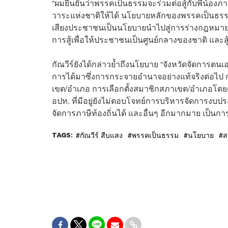
“ผมยืนยันว่าพรรคเป็นธรรมจะร่วมต่อสู้กับพี่น้อ
วาระแห่งชาติให้ได้ นโยบายหลักของพรรคเป็นธร
เสียงประชาชนเป็นนโยบายนำไปสู่การร่างกฎหมายที่ป
การสู้เพื่อให้ประชาชนเป็นศูนย์กลางของชาติ และสู้
กัณวีร์ยังได้กล่าวย้ำถึงนโยบาย “จังหวัดจัดการตน
การได้มาซึ่งการกระจายอำนาจอย่างแท้จริงต่อไป ก
เขต/อำเภอ การเลือกตั้งสมาชิกสภาเขต/อำเภอโดย
อปท. ที่มีอยู่ยังไม่ตอบโจทย์การบริหารจัดการงบ
จัดการภาษีท้องถิ่นได้ และอื่นๆ อีกมากมาย เป็น
TAGS:
กัณวีร์ สืบแสง
พรรคเป็นธรรม
นโยบาย
ส