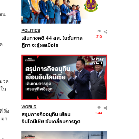
าชน
POLITICS
210
เส้นทางคดี 44 สส. ในชั้นศาล
รค
ฎีกา จะรู้ผลเมื่อไร
วมวล
ิใน
WORLD
 ยิ่ง
544
สรุปภารกิจอนุทิน เยือน
น มา
อินโดนีเซีย ขับเคลื่อนการทูต
เศรษฐกิจเชิงรุก ประกาศหุ้น
ส่วนยุทธศาสตร์ไทย –