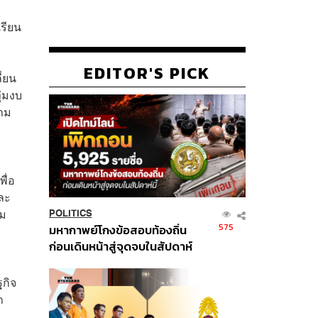
รียน
EDITOR'S PICK
ี่ยน
ุ่มงบ
วาม
ื่อ
ละ
าม
POLITICS
575
มหากาพย์โกงข้อสอบท้องถิ่น
ก่อนเดินหน้าสู่จุดจบในสัปดาห์
นี้
กิจ
ถ