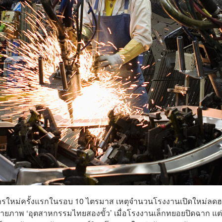
จการใหม่ครั้งแรกในรอบ 10 ไตรมาส เหตุจำนวนโรงงานเปิดใหม่ลด
ฉายภาพ ‘อุตสาหกรรมไทยสองขั้ว’ เมื่อโรงงานเล็กทยอยปิดฉาก แต่