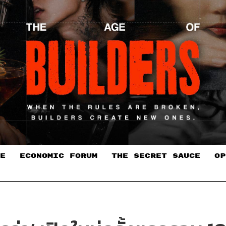
E
ECONOMIC FORUM
THE SECRET SAUCE​
OP