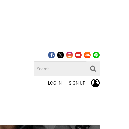
LOG IN
SIGN UP