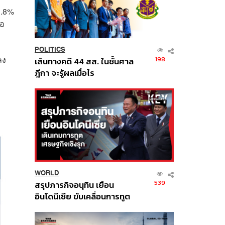
1.8%
ือ
POLITICS
ลง
198
เส้นทางคดี 44 สส. ในชั้นศาล
ฎีกา จะรู้ผลเมื่อไร
WORLD
539
สรุปภารกิจอนุทิน เยือน
อินโดนีเซีย ขับเคลื่อนการทูต
เศรษฐกิจเชิงรุก ประกาศหุ้น
ส่วนยุทธศาสตร์ไทย –