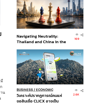
อินโดนีเซีย
Navigating Neutrality:
169
Thailand and China in the
Age of a New Global
Order
มี
าก
BUSINESS
/
ECONOMIC
งาน
2.6K
วิเคราะห์ปรากฏการณ์คนแห่
น
ขอสินเชื่อ CLICX อาจเป็น
เพียงยอดภูเขาน้ำแข็ง ของ