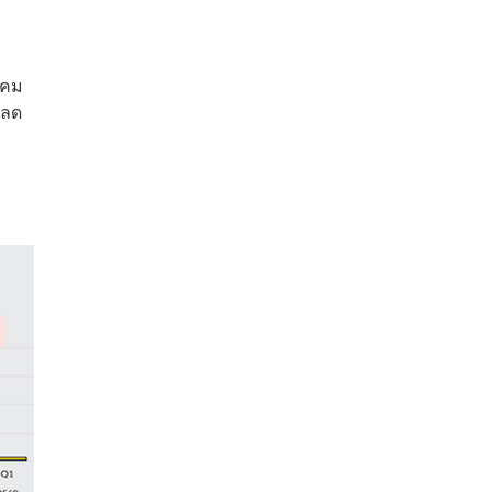
งคม
 ลด