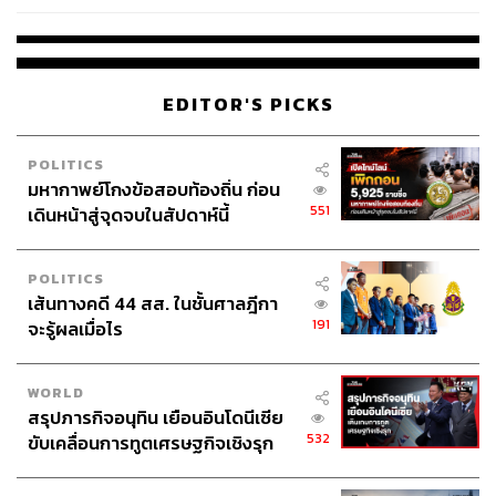
โรงเรียนคลี่คลาย
EDITOR'S PICKS
POLITICS
มหากาพย์โกงข้อสอบท้องถิ่น ก่อน
551
เดินหน้าสู่จุดจบในสัปดาห์นี้
POLITICS
เส้นทางคดี 44 สส. ในชั้นศาลฎีกา
191
จะรู้ผลเมื่อไร
WORLD
สรุปภารกิจอนุทิน เยือนอินโดนีเซีย
532
ขับเคลื่อนการทูตเศรษฐกิจเชิงรุก
ประกาศหุ้นส่วนยุทธศาสตร์ไทย –
อินโดนีเซีย