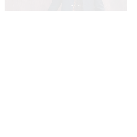
ENTERTAINMENT
Gong Yoo เตรียมจัดแฟนมีตติ้ง 10 ต.ค. นี้ ณ One
...
Bangkok Forum
POLITICS
สถ. แจงเหตุยกเลิกจ้าง ม.บูรพา จัดสอบท้องถิ่นปี 66
...