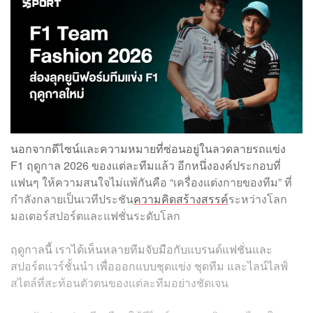
นอกจากดีไซน์และความหมายที่ซ่อนอยู่ในลวดลายรถแข่ง
F1 ฤดูกาล 2026 ของแต่ละทีมแล้ว อีกหนึ่งองค์ประกอบที่
แฟนๆ ให้ความสนใจไม่แพ้กันคือ “เครื่องแต่งกายของทีม” ที่
กำลังกลายเป็นเวทีประชัน
ความคิดสร้างสรรค์
ระหว่างโลก
มอเตอร์สปอร์ตและแฟชั่นระดับโลก
ฤดูกาลนี้ เราได้เห็นหลายทีมจับมือกับแบรนด์แฟชั่นและ
สปอร์ตแวร์ชั้นนำ เพื่อออกแบบชุดแข่ง ชุดทีม และไลน์ไลฟ์
สไตล์ที่สะท้อนตัวตนของแต่ละทีมอย่างชัดเจน