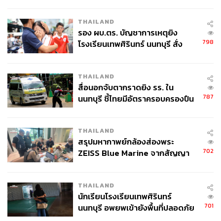
กากี กับ พล.ต.อ. เอก อังสนานนท์
THAILAND
รอง ผบ.ตร. บัญชาการเหตุยิง
798
โรงเรียนเทพศิรินทร์ นนทบุรี สั่ง
ค้นหา 2 รอบยืนยันไร้คนติดค้าง พบ
ศพปู่-ย่าที่บ้านพักผู้ก่อเหตุ
THAILAND
สื่อนอกจับตากราดยิง รร. ใน
787
นนทบุรี ชี้ไทยมีอัตราครอบครองปืน
สูงในระดับต้นของภูมิภาค
THAILAND
สรุปมหากาพย์กล้องส่องพระ
702
ZEISS Blue Marine จากสัญญา
ผลิต 8.3 ล้าน สู่ข้อพิพาท ‘มา
เวลล์ฯ’ ฟ้อง ‘โทน บางแค’ ผิดนัด
THAILAND
จ่ายหนี้-แอบระบุแบรนด์
นักเรียนโรงเรียนเทพศิรินทร์
701
นนทบุรี อพยพเข้ายังพื้นที่ปลอดภัย
ชั่วคราว หลังเหตุใช้อาวุธปืนภายใน