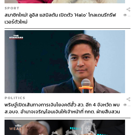
SPORT
สมาชิกใหม่! ลูอิส แฮมิลตัน เปิดตัว ‘Halo’ โกลเดนรีทรีฟ
...
เวอร์ตัวใหม่
POLITICS
พริษฐ์เปิดเส้นทางการเงินโยงคดีฮั้ว สว. อีก 4 จังหวัด พบ
...
ส.อบจ. อำนาจเจริญโอนเงินให้เจ้าหน้าที่ กกต. ฝ่ายสืบสวน