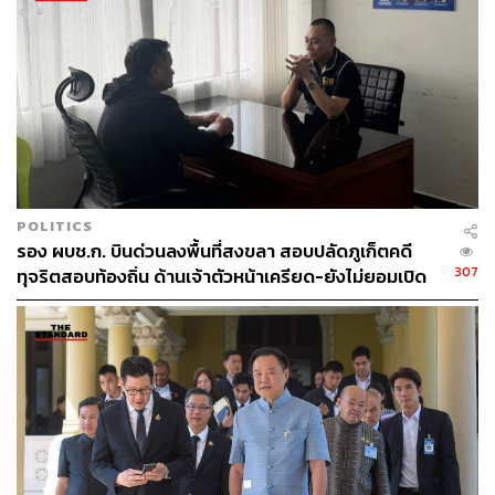
การในเรื่องนี้โดยไม่มีข้อยกเว้น และหากมีหลักฐานสามารถ
เดินหน้าได้ทุกเรื่อง โดยมีผู้บังคับบัญชาคอยดูแลอย่างใกล้ชิด
พล.ต.ต.จรูญเกียรติ ชี้แจงเพิ่มเติมว่า ข่าวที่ลุกลามบานปลาย
ทำให้ต้องออกมาแถลงข้อเท็จจริงเพื่อสยบข่าว และยืนยันว่า
หากมีข้อมูลพยานหลักฐานเกี่ยวกับพระทุกรูปหรือมีเรื่องร้อง
เรียนเข้ามา จะดำเนินการตรวจสอบทันที ไม่มีใครอยู่เหนือ
กฎหมาย โดยขณะนี้มีเรื่องร้องเรียนเข้ามามากกว่า 200 เรื่อง
ซึ่งบางส่วนได้ดำเนินการเสร็จสิ้นแล้ว และบางส่วนยังอยู่
POLITICS
ระหว่างการตรวจสอบข้อมูลเพื่อคลี่คลายปัญหาเกี่ยวกับพระ
รอง ผบช.ก. บินด่วนลงพื้นที่สงขลา สอบปลัดภูเก็ตคดี
สงฆ์ต่อไป
307
ทุจริตสอบท้องถิ่น ด้านเจ้าตัวหน้าเครียด-ยังไม่ยอมเปิด
เผยข้อมูล
TAGS:
นครสวรรค์
จรูญเกียรติ ปานแก้ว
สีกากอล์ฟ
วัดนครสวรรค์