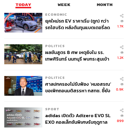
TODAY
WEEK
MONTH
ECONOMIC
ยุคใหม่รถ EV ราคาเริ่ม (ถูก) กว่า
1.7K
รถไฮบริด หลังต้นทุนแบตเตอรี่ลด
ลง - จีนแห่บุกตลาดเกิดใหม่
POLITICS
ผลชันสูตร 8 ศพ เหตุยิงใน รร.
1.2K
เทพศิรินทร์ นนทบุรี พบกระสุนเข้า
จุดสำคัญ ‘ศีรษะ-หน้าอก’ ครูถูกยิง
4 นัด จากระยะไกล
POLITICS
ศาลปกครองไม่รับฟ้อง ‘หมอสรณ’
0.9K
ขอเพิกถอนมติสรรหา กสทช. ชี้ยัง
ไม่ใช่ผู้เดือดร้อนเสียหาย
SPORT
adidas เปิดตัว Adizero EVO SL
899
EXO คอลเล็กชันพิเศษรับฤดูกาล