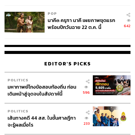
College Football
POP
นาคี๓ ครุฑา นาคี เผยภาพชุดแรก
642
พร้อมปักวันฉาย 22 ต.ค. นี้
EDITOR'S PICKS
POLITICS
มหากาพย์โกงข้อสอบท้องถิ่น ก่อน
596
เดินหน้าสู่จุดจบในสัปดาห์นี้
POLITICS
เส้นทางคดี 44 สส. ในชั้นศาลฎีกา
233
จะรู้ผลเมื่อไร