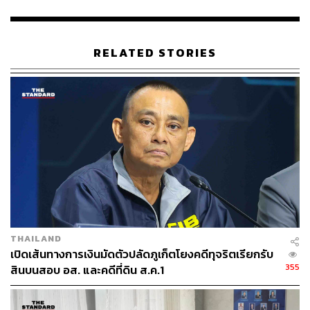
ต้องปรึกษาฝ่ายสงฆ์ เนื่องจากเป็นคดีอาญาทุจริต และพระถือ
เป็นเจ้าหน้าที่ของรัฐ หากกระทำความผิดก็มีบทลงโทษใน
ข้อหาทุจริต
RELATED STORIES
ขณะนี้พบสีกาที่เกี่ยวข้องกับเส้นทางการเงินดังกล่าว 2 คน
โดยมีหลักฐานการโอนเงิน ซึ่งอยู่ระหว่างการตรวจสอบว่า
เป็นเงินส่วนตัวหรือเงินวัด หากพบว่ามีเงินวัดเข้ามาเกี่ยวข้อง
ก็จะเข้าข่ายทุจริตทันที
ส่วนกรณีที่ผู้เกี่ยวข้องอาจหลบหนี พล.ต.ต.จรูญเกียรติ ไม่
แสดงความกังวล โดยยืนยันว่าหากพบการกระทำความผิด
ตำรวจจะติดตามตัวมาดำเนินคดีอย่างแน่นอน พร้อมยืนยันว่า
พระที่มีสมณศักดิ์สูงกว่าชั้นเทพในคดีสีกากอล์ฟ คือวัดใน
จังหวัดนครสวรรค์ซึ่งเป็นชั้นธรรม และยังไม่มีระดับสูงกว่านี้
THAILAND
ตามกระแสข่าวลือ หากมีข้อมูลหลักฐานเพิ่มเติมก็พร้อม
เปิดเส้นทางการเงินมัดตัวปลัดภูเก็ตโยงคดีทุจริตเรียกรับ
ดำเนินการทันที
355
สินบนสอบ อส. และคดีที่ดิน ส.ค.1
รอง ผบช.ก. เน้นย้ำว่า สำนักงานตำรวจแห่งชาติจะดำเนิน