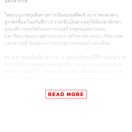
นครสวรรค์
โดยระบุว่าพบเส้นทางการเงินของอดีตเจ้าอาวาสและพระ
ลูกวัดเชื่อมโยงกับสีกา 2 ราย ซึ่งเป็นสาเหตุให้ต้องลาสิกขา
ขณะที่การทุจริตโครงการก่อสร้างพุทธอุทยานและ
มหาวิทยาลัยมหาจุฬาลงกรณราชวิทยาลัย (มจร.) วิทยาเขต
นครสวรรค์ ยังอยู่ระหว่างการตรวจสอบอย่างละเอียด
พล.ต.ต.จรูญเกียรติ กล่าวว่า ภายหลังเกิดกรณีสีกากอล์ฟ ทาง
ตำรวจได้ขยายผลตรวจสอบพฤติกรรมไม่เหมาะสมของพระ
สงฆ์ในระดับสูงขึ้น และพบข้อมูลเชื่อมโยงกันเป็นประโยชน์
ต่อรูปคดี ซึ่งได้นำกำลังเข้าตรวจสอบที่จังหวัดนครสวรรค์
และจังหวัดพิจิตรเพื่อรวบรวมพยานหลักฐาน
READ MORE
แม้พระรูปดังกล่าวจะลาสิกขาไปแล้ว แต่ยังต้องถูกตรวจสอบ
ในข้อหาอาญาทุจริต เนื่องจากพบเส้นทางการเงินที่เกี่ยวข้อง
กับสีกากอล์ฟหลายเส้นทาง ทำให้ ผบช.ก. สั่งการให้ตรวจ
สอบทุกวัดและทุกรูป แม้ไม่พบจากคลิปวิดีโอ ก็ให้ดำเนินการ
ตรวจสอบคู่ขนานกันไป