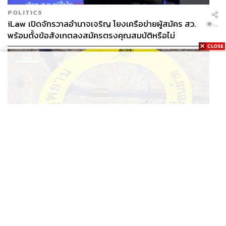
POLITICS
iLaw เปิดจักรวาลอำนาจเจริญ โยงเครือข่ายผู้สมัคร สว.
...
พร้อมตั้งข้อสังเกตลงสมัครตรงคุณสมบัติหรือไม่
THAILAND
รอง ผบช. ภ.1 เผย เก็บพยานหลักฐานเกี่ยวกับผู้ก่อเหตุยิง
...
ในโรงเรียนไปตรวจสอบทั้งหมดแล้ว