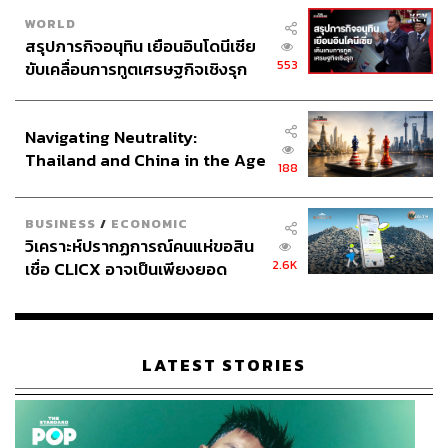
WORLD
สรุปภารกิจอนุทิน เยือนอินโดนีเซีย
553
ขับเคลื่อนการทูตเศรษฐกิจเชิงรุก
ประกาศหุ้นส่วนยุทธศาสตร์ไทย –
อินโดนีเซีย
Navigating Neutrality:
Thailand and China in the Age
188
of a New Global Order
BUSINESS
/
ECONOMIC
วิเคราะห์ปรากฏการณ์คนแห่ขอสิน
2.6K
เชื่อ CLICX อาจเป็นเพียงยอด
ภูเขาน้ำแข็ง ของปัญหาหนี้ครัว
เรือนไทยที่ถูกซุกไว้
LATEST STORIES