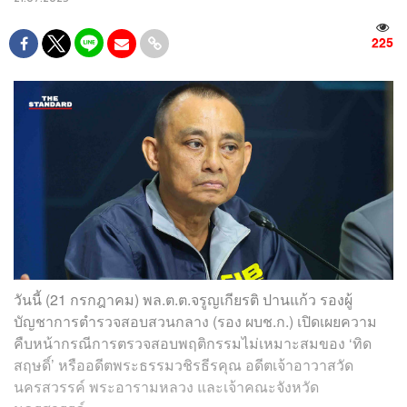
225
วันนี้ (21 กรกฎาคม) พล.ต.ต.จรูญเกียรติ ปานแก้ว รองผู้
บัญชาการตำรวจสอบสวนกลาง (รอง ผบช.ก.) เปิดเผยความ
คืบหน้ากรณีการตรวจสอบพฤติกรรมไม่เหมาะสมของ ‘ทิด
สฤษดิ์’ หรืออดีตพระธรรมวชิรธีรคุณ อดีตเจ้าอาวาสวัด
นครสวรรค์ พระอารามหลวง และเจ้าคณะจังหวัด