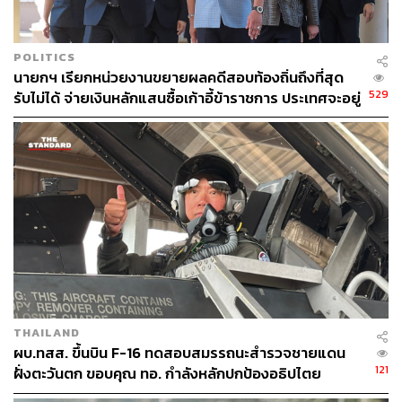
225
POLITICS
นายกฯ เรียกหน่วยงานขยายผลคดีสอบท้องถิ่นถึงที่สุด
529
รับไม่ได้ จ่ายเงินหลักแสนซื้อเก้าอี้ข้าราชการ ประเทศจะอยู่
ABOUT THE AUTHOR
ได้อย่างไร
THE STANDARD TEAM
กองบรรณาธิการ THE STANDARD
ABOUT THE PHOTOGRAPHER
ณาฌารัฐ ภักดีอาสา
ช่างภาพข่าว ประจำสำนักข่าว THE
STANDARD
THAILAND
ผบ.ทสส. ขึ้นบิน F-16 ทดสอบสมรรถนะสำรวจชายแดน
121
ฝั่งตะวันตก ขอบคุณ ทอ. กำลังหลักปกป้องอธิปไตย