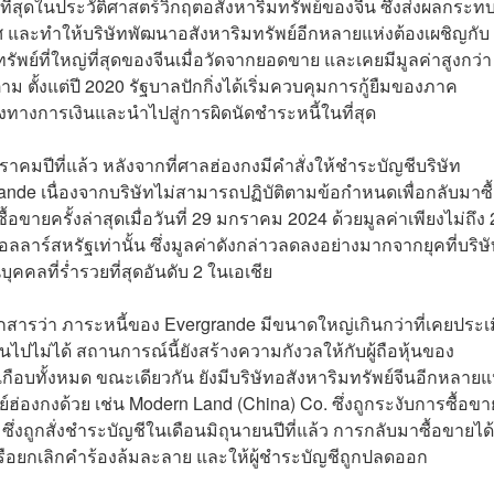
ี่สุดในประวัติศาสตร์วิกฤตอสังหาริมทรัพย์ของจีน ซึ่งส่งผลกระท
และทำให้บริษัทพัฒนาอสังหาริมทรัพย์อีกหลายแห่งต้องเผชิญกับ
รัพย์ที่ใหญ่ที่สุดของจีนเมื่อวัดจากยอดขาย และเคยมีมูลค่าสูงกว่า
ม ตั้งแต่ปี 2020 รัฐบาลปักกิ่งได้เริ่มควบคุมการกู้ยืมของภาค
ทางการเงินและนำไปสู่การผิดนัดชำระหนี้ในที่สุด
าคมปีที่แล้ว หลังจากที่ศาลฮ่องกงมีคำสั่งให้ชำระบัญชีบริษัท
ande เนื่องจากบริษัทไม่สามารถปฏิบัติตามข้อกำหนดเพื่อกลับมาซื
อขายครั้งล่าสุดเมื่อวันที่ 29 มกราคม 2024 ด้วยมูลค่าเพียงไม่ถึง 
ลาร์สหรัฐเท่านั้น ซึ่งมูลค่าดังกล่าวลดลงอย่างมากจากยุคที่บริษ
ป็นบุคคลที่ร่ำรวยที่สุดอันดับ 2 ในเอเชีย
นเอกสารว่า ภาระหนี้ของ Evergrande มีขนาดใหญ่เกินกว่าที่เคยประเ
็นไปไม่ได้ สถานการณ์นี้ยังสร้างความกังวลให้กับผู้ถือหุ้นของ
กือบทั้งหมด ขณะเดียวกัน ยังมีบริษัทอสังหาริมทรัพย์จีนอีกหลายแห่
์ฮ่องกงด้วย เช่น Modern Land (China) Co. ซึ่งถูกระงับการซื้อขา
่งถูกสั่งชำระบัญชีในเดือนมิถุนายนปีที่แล้ว การกลับมาซื้อขายได้
หรือยกเลิกคำร้องล้มละลาย และให้ผู้ชำระบัญชีถูกปลดออก