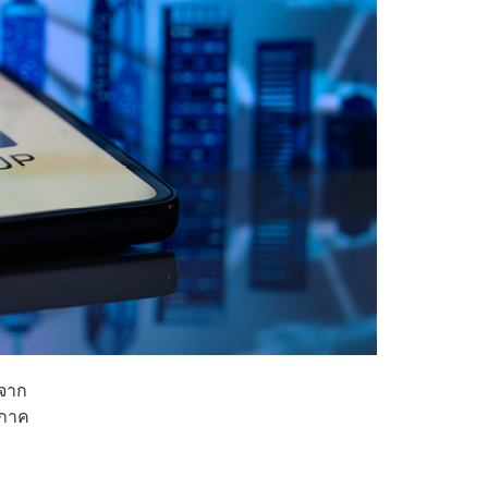
นจาก
ตภาค