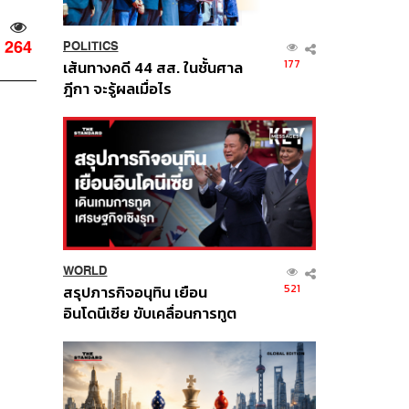
264
POLITICS
177
เส้นทางคดี 44 สส. ในชั้นศาล
ฎีกา จะรู้ผลเมื่อไร
WORLD
521
สรุปภารกิจอนุทิน เยือน
อินโดนีเซีย ขับเคลื่อนการทูต
เศรษฐกิจเชิงรุก ประกาศหุ้น
ส่วนยุทธศาสตร์ไทย –
อินโดนีเซีย