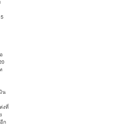
บ
 5
้อ
20
ัท
มิน
งที่
ย
อีก