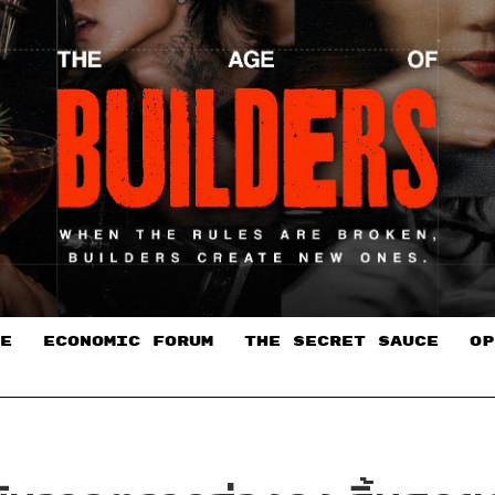
E
ECONOMIC FORUM
THE SECRET SAUCE​
OP