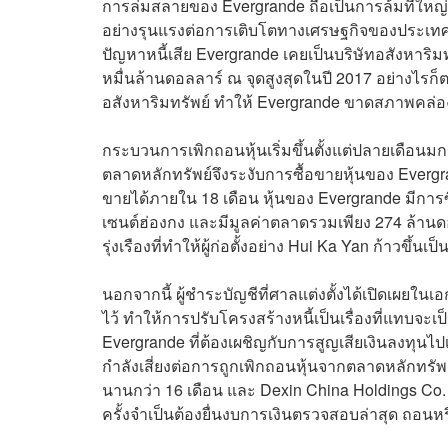
การล่มสลายของ Evergrande ถือเป็นการล้มที่ใหญ่ท
อย่างรุนแรงต่อการเติบโตทางเศรษฐกิจของประเทศ 
ปัญหาหนี้เสีย Evergrande เคยเป็นบริษัทอสังหาริมท
หมื่นล้านดอลลาร์ ณ จุดสูงสุดในปี 2017 อย่างไรก็ตา
อสังหาริมทรัพย์ ทำให้ Evergrande ขาดสภาพคล่อง
กระบวนการเพิกถอนหุ้นเริ่มขึ้นตั้งแต่ปลายเดือนมกร
ตลาดหลักทรัพย์จึงระงับการซื้อขายหุ้นของ Evergr
ขายได้ภายใน 18 เดือน หุ้นของ Evergrande มีการซื้
เซนต์ฮ่องกง และมีมูลค่าตลาดรวมเพียง 274 ล้านดอล
รุ่งเรืองที่ทำให้ผู้ก่อตั้งอย่าง Hui Ka Yan ก้าวขึ้นเ
นอกจากนี้ ผู้ชำระบัญชีที่ศาลแต่งตั้งได้เปิดเผยใ
ไว้ ทำให้การปรับโครงสร้างหนี้เป็นเรื่องที่แทบจะเป
Evergrande ที่ต้องเผชิญกับการสูญเสียเงินลงทุนไปเ
กำลังเสี่ยงต่อการถูกเพิกถอนหุ้นจากตลาดหลักทรัพย
นานกว่า 16 เดือน และ Dexin China Holdings Co. ซึ
ครั้งจำเป็นต้องยื่นงบการเงินตรวจสอบล่าสุด ถอน