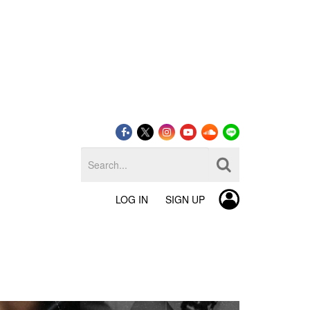
LOG IN
SIGN UP