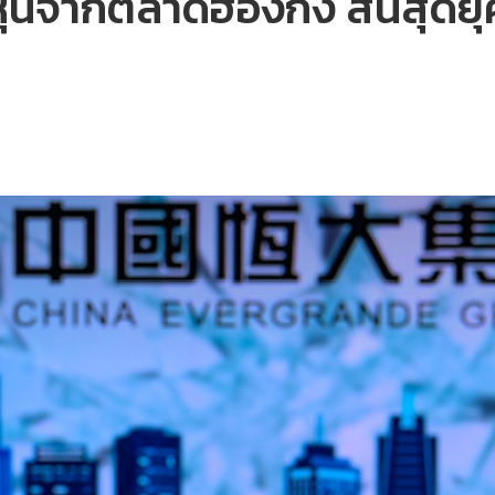
นจากตลาดฮ่องกง สิ้นสุดยุคร