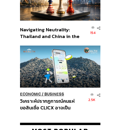
Navigating Neutrality:
154
Thailand and China in the
Age of a New Global
Order
ECONOMIC
/
BUSINESS
2.5K
วิเคราะห์ปรากฏการณ์คนแห่
ขอสินเชื่อ CLICX อาจเป็น
เพียงยอดภูเขาน้ำแข็ง ของ
ปัญหาหนี้ครัวเรือนไทยที่ถูกซุก
ไว้