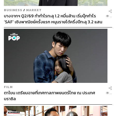
BUSINESS
/
MARKET
บางจากฯ Q2/69 ทำกำไรทะลุ 1.2 หมื่นล้าน เริ่มบุ๊กกำไร
...
‘SAF’ เชิงพาณิชย์ครั้งแรก หนุนรายได้ครึ่งปีทะลุ 3.2 แสน
ล้าน
FILM
ตาโขน เตรียมฉายที่เทศกาลภาพยนตร์ไทย ณ ประเทศ
...
บราซิล