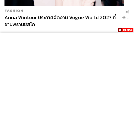
FASHION
Anna Wintour ประกาศจัดงาน Vogue World 2027 ที่
...
ซานฟรานซิสโก
News
Wealth
Pop
Podcast
Video
Now
Opinion
Careers
Events
Privacy
About
Contact
Policy
FOR
ADVERTISING
MEMBERSHIP