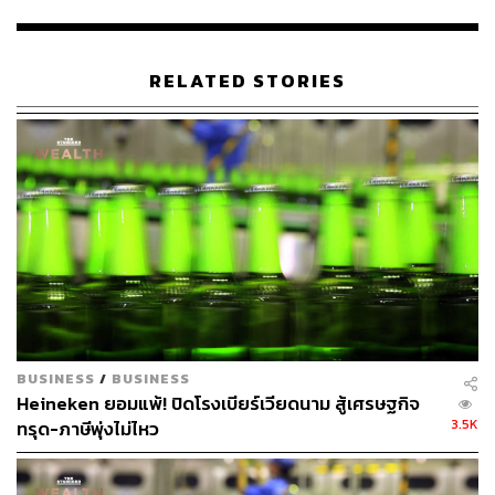
โดยในปีนี้ไฮเนเก้นเปิดประเดิมด้วยการเชื่อมเหล่าปาร์ตี้
มอนสเตอร์ในไทยเข้ากับเทศกาลดนตรีอิเล็กทรอนิกส์ระดับ
โลกอันเป็นที่หมายปองของนักปาร์ตี้ทั่วโลกอย่าง
RELATED STORIES
Mysteryland
ดินแดนแห่งความมันและความเร้าใจที่จัด
เทศกาลดนตรีอิเล็กทรอนิกส์แบบนี้มาแล้วตั้งแต่ปี 1993!
ไฮเนเก้นจะพาบินลัดฟ้ามุ่งตรงสู่เมืองอัมสเตอร์ดัม ประเทศ
เนเธอร์แลนด์ เพื่อระเบิดความมันสุดขีดกันในวันที่ 26-27
สิงหาคมที่จะถึงนี้ โดย THE STANDARD ของเราก็มีโอกาส
ได้เป็นส่วนหนึ่งของประสบการณ์ Live Access ครั้งนี้ด้วยเช่น
กัน!
BUSINESS
/
BUSINESS
Heineken ยอมแพ้! ปิดโรงเบียร์เวียดนาม สู้เศรษฐกิจ
3.5K
ทรุด-ภาษีพุ่งไม่ไหว