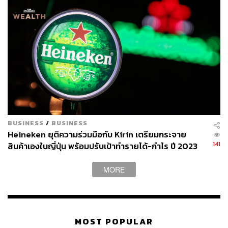
ในวันที่ 26-27 สิงหาคมนี้ ส่งตรงความสนุกพร้อมติดตามราย
ละเอียดกิจกรรมที่อื่นๆ ของไฮเนเก้นได้ทาง
www.facebook.c
om/Heineken
และ Instagram @heineken_th หรือแฮชแท็ก
#LiveAccessTH
FYI
Mysteryland
คือเทศกาลดนตรีระดับโลกที่นัก
ปาร์ตี้และคอดนตรีอิเล็กทรอนิกส์หลายๆ คนจด
ไว้ในลิสต์เสมอ ถือได้ว่าเป็นต้นกำเนิดแห่ง
BUSINESS
/
BUSINESS
เทศกาลดนตรีระดับตำนานที่จัดติดต่อกันมายา
Heineken ยุติความร่วมมือกับ Kirin เตรียมกระจาย
วนานที่สุดในโลกกว่า 24 ปี!
141
สินค้าเองในญี่ปุ่น พร้อมปรับเป้าทำรายได้-กำไร ปี 2023
“สันติภาพ ความรัก และดนตรี” คือสามหัวใจ
โตแบบยั่งยืน
หลักของงานเทศกาลดนตรีชื่อดูลึกลับนี้
MORE
TAGS:
Mysteryland
Heineken
ภัททภาณี เอกะหิตานนท์
ติช่า-กันติชา ชุมมะ
ป๊อก-ภัสสรกรณ์ จิราธิวัฒน์
Trasher Bangkok
Live Access
MOST POPULAR