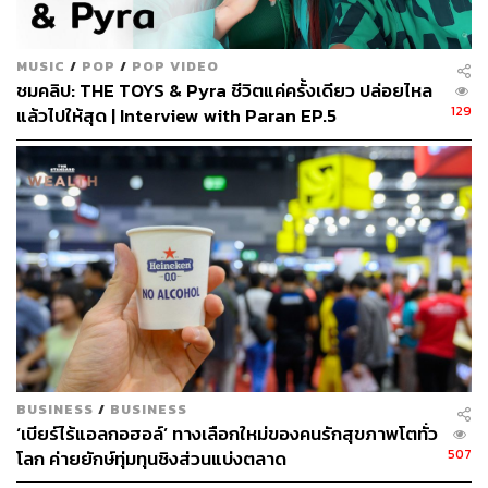
อย่าง
Trasher Bangkok
แก๊งปาร์ตี้แถวหน้าของเมืองไทย
ตัวแทนจากกลุ่มแฟชั่นก็หนีไม่พ้น
ติช่า-กันติชา ชุมมะ
สาว
ฮอตดีกรีแชมป์
The Face Thailand
และ
ป๊อก-ภัสสรกรณ์ จิ
MUSIC
/
POP
/
POP VIDEO
ราธิวัฒน์
ตัวแทนจากกลุ่มผู้หลงใหลในเสียงดนตรี
ชมคลิป: THE TOYS & Pyra ชีวิตแค่ครั้งเดียว ปล่อยไหล
129
แล้วไปให้สุด | Interview with Paran EP.5
BUSINESS
/
BUSINESS
‘เบียร์ไร้แอลกอฮอล์’ ทางเลือกใหม่ของคนรักสุขภาพโตทั่ว
507
โลก ค่ายยักษ์ทุ่มทุนชิงส่วนแบ่งตลาด
ติดตามประสบการณ์ทางดนตรีระดับโลกของแคมเปญ
Heineken® Live Access
ที่เทศกาลดนตรี Mysteryland ได้