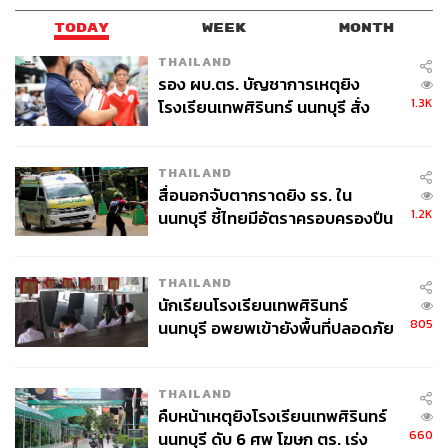
TODAY
WEEK
MONTH
THAILAND
รอง ผบ.ตร. บัญชาการเหตุยิง
1.3K
โรงเรียนเทพศิรินทร์ นนทบุรี สั่ง
ค้นหา 2 รอบยืนยันไร้คนติดค้าง พบ
ศพปู่-ย่าที่บ้านพักผู้ก่อเหตุ
73
THAILAND
สื่อนอกจับตากราดยิง รร. ใน
1.2K
นนทบุรี ชี้ไทยมีอัตราครอบครองปืน
ABOUT THE AUTHOR
สูงในระดับต้นของภูมิภาค
อรัณย์ หนองพล
THAILAND
Content Creator ประจำกองไลฟ์สไตล์สำนัก
นักเรียนโรงเรียนเทพศิรินทร์
ข่าว THE STANDARD
805
นนทบุรี อพยพเข้ายังพื้นที่ปลอดภัย
ชั่วคราว หลังเหตุใช้อาวุธปืนภายใน
โรงเรียนคลี่คลาย
THAILAND
คืบหน้าเหตุยิงโรงเรียนเทพศิรินทร์
660
นนทบุรี ดับ 6 ศพ โฆษก ตร. เร่ง