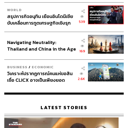
WORLD
สรุปภารกิจอนุทิน เยือนอินโดนีเซีย
539
ขับเคลื่อนการทูตเศรษฐกิจเชิงรุก
ประกาศหุ้นส่วนยุทธศาสตร์ไทย –
อินโดนีเซีย
Navigating Neutrality:
Thailand and China in the Age
169
of a New Global Order
BUSINESS
/
ECONOMIC
วิเคราะห์ปรากฏการณ์คนแห่ขอสิน
2.6K
เชื่อ CLICX อาจเป็นเพียงยอด
ภูเขาน้ำแข็ง ของปัญหาหนี้ครัว
เรือนไทยที่ถูกซุกไว้
LATEST STORIES