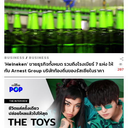
คุณภัททภาณี เอกะหิตานนท์
ผู้จัดการฝ่ายการตลาดผลิต
ภัณฑ์ไฮเนเก้น ได้กล่าวถึงแคมเปญนี้ไว่ว่า
“ไฮเนเก้น ไม่ได้
นำเสนอแค่การฟังดนตรีเท่านั้น แต่สิ่งที่ไฮเนเก้นนำเสนอมา
BUSINESS
/
BUSINESS
โดยตลอด คือประสบการณ์ทางดนตรีที่แตกต่างและแปลก
‘Heineken’ ขายธุรกิจทั้งหมด รวมถึงโรงเบียร์ 7 แห่ง ให้
ใหม่ ซึ่งในปี 2560 ท่ามกลางความจำเจของกิจกรรมเชิง
287
กับ Arnest Group บริษัทท้องถิ่นของรัสเซียในราคา
ดนตรี ไฮเนเก้นพร้อมแล้วที่จะยกระดับประสบการณ์ทาง
ประมาณ 1 ดอลลาร์
ดนตรีระดับโลกให้เกิดขึ้นกับแคมเปญนี้ พร้อมทั้งจะพาเหล่า
Party Goer ตัวจริงไปสัมผัสประสบการณ์และเชื่อมต่อ
วัฒนธรรมทางดนตรีแบบไร้พรมแดน”
นอกจาก THE STANDARD จะได้ร่วมแคมเปญกับไฮเน
เก้นแล้ว เรายังจะได้ร่วมเดินทางไปกับอีกสามตัวแทนของคน
ที่หลงใหลในเทศกาลดนตรีที่จะเพิ่มดีกรีความสนุกสนานของ
แคมเปญนี้ให้สุดเหวี่ยงที่สุด ทั้งตัวแทนจากกลุ่ม Party Maker