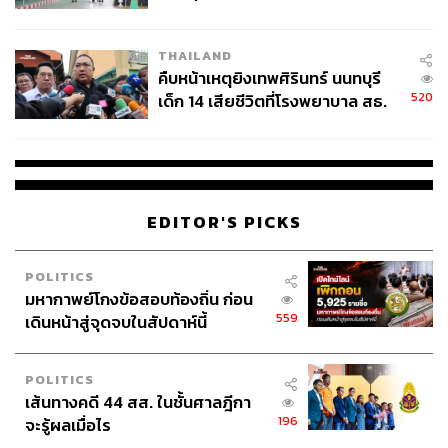
สอบปมขโมยปืนปู่ก่อเหตุ
THAILAND
คืบหน้าเหตุยิงเทพศิรินทร์ นนทบุรี
520
เด็ก 14 เสียชีวิตที่โรงพยาบาล สธ.
ยืนยันครูเสียชีวิต 5 ราย เจ็บ 22
ราย
EDITOR'S PICKS
POLITICS
มหากาพย์โกงข้อสอบท้องถิ่น ก่อน
559
เดินหน้าสู่จุดจบในสัปดาห์นี้
POLITICS
เส้นทางคดี 44 สส. ในชั้นศาลฎีกา
196
จะรู้ผลเมื่อไร