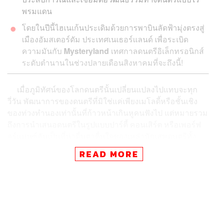
พรมแดน
โดยในปีนี้ไฮเนเก้นประเดิมด้วยการพาบินลัดฟ้ามุ่งตรงสู่
เมืองอัมสเตอร์ดัม ประเทศเนเธอร์แลนด์ เพื่อระเบิด
ความมันกับ
Mysteryland
เทศกาลดนตรีอิเล็กทรอนิกส์
ระดับตำนานในช่วงปลายเดือนสิงหาคมที่จะถึงนี้!
เมื่อภูมิทัศน์ของโลกดนตรีนั้นเปลี่ยนแปลงไปแทบจะทุก
วี่วัน พัฒนาการของดนตรีที่มิใช่แค่เพียงเมโลดี้หรือชั้นเชิง
ของท่วงทำนองเท่านั้นที่ก้าวหน้าเกินหูคนฟังไป แต่หมายรวม
ถึงการนำเสนอดนตรีในรูปแบบปาร์ตี้ คอนเสิร์ต หรือเพอร์ฟ
อร์แมนซ์อันเป็นที่น่าตื่นตาตื่นใจของเหล่านักเสพดนตรีทั้ง
หลาย
READ MORE
ด้วยเหตุผลเหล่านี้เองที่ทำให้ Heineken แบรนด์เบียร์
สัญชาติเนเธอร์แลนด์ตั้งใจเปิดประสบการณ์ทางดนตรีรูปแบบ
ใหม่ ฉีกทุกพรมแดน ลดทุกข้อจำกัด ให้คุณหรือไม่ว่าใคร
ก็ตามมีโอกาสได้เข้าถึงรสชาติใหม่ทางโสตประสาทกับ
Heineken® Live Access
แคมเปญล่าสุดที่พวกเขาเพิ่งจะ
เปิดตัวกันไปอย่างสุดเหวี่ยงเมื่อวันศุกร์ที่ 4 สิงหาคมที่ผ่านมา