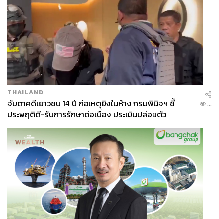
THAILAND
จับตาคดีเยาวชน 14 ปี ก่อเหตุยิงในห้าง กรมพินิจฯ ชี้
...
ประพฤติดี-รับการรักษาต่อเนื่อง ประเมินปล่อยตัว