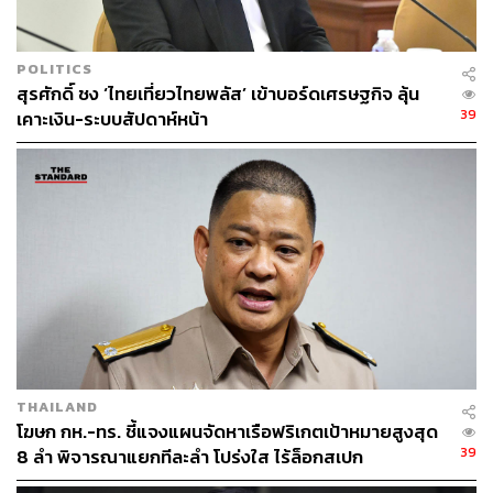
Stationary, Lane Keeping, ระบบเตือนการออกนอกช่อง
จราจร (LDW) และระบบตรวจจับจุดบอด (BSD)
POLITICS
สุรศักดิ์ ชง ‘ไทยเที่ยวไทยพลัส’ เข้าบอร์ดเศรษฐกิจ ลุ้น
39
เคาะเงิน-ระบบสัปดาห์หน้า
THAILAND
ในส่วนของการปรับปรุงมาตรการเพื่อลดหรือป้องกันปัญหา
โฆษก กห.-ทร. ชี้แจงแผนจัดหาเรือฟริเกตเป้าหมายสูงสุด
การผลิตล้นตลาดในประเทศ (Oversupply)
39
8 ลำ พิจารณาแยกทีละลำ โปร่งใส ไร้ล็อกสเปก
มีดังนี้