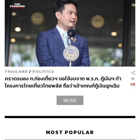
1. ปรับปรุงเงื่อนไขการนับจำนวนการผลิตชดเชย โดยในส่วน
ของการผลิตชดเชยเพื่อส่งออก ให้นับ การส่งออก 1 คัน
เป็นการผลิตชดเชย 1.5 คัน เพื่อจูงใจให้ผู้ประกอบการส่งออก
เพิ่มเติม และป้องกันปัญหา การผลิตล้นตลาดในประเทศ
(Oversupply) ซึ่งจะกระทบต่อตลาดรถยนต์โดยรวม รวมถึง
ขยายเวลาให้ส่งออกและส่งหลักฐานการส่งออกได้ถึงวันที่ 30
มิถุนายนปีถัดไป
2. เพิ่มทางเลือกในการออกจากมาตรการ EV3 และ EV3.5
THAILAND
/
POLITICS
ภราดรมอง ก.ท่องเที่ยวฯ ขอใช้งบจาก พ.ร.ก. กู้เงินฯ ทำ
สำหรับรถยนต์ไฟฟ้าที่นำเข้ามาจำหน่ายแล้ว แต่ยังไม่ได้รับ
118
โครงการไทยเที่ยวไทยพลัส ถือว่าเข้าเกณฑ์กู้เงินฉุกเฉิน
เงินอุดหนุน ให้สามารถจ่ายส่วนต่างภาษีสรรพสามิตที่ได้รับ
การลดหย่อนคืน พร้อมเบี้ยปรับ และเงินเพิ่ม เพื่อลดยอดที่ต้อง
MORE
นำไปคำนวณการผลิตชดเชย
ยอดจดทะเบียนยานยนต์ไฟฟ้าเติบโตสวนกระแส
MOST POPULAR