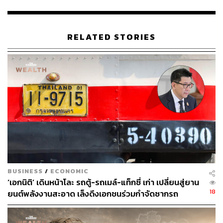
ชดเชยตามกรอบเวลาที่กำหนด
4. ขยายเวลาการผ่อนผันการนับมูลค่าวัตถุดิบที่ได้ถิ่นกำเนิด
RELATED STORIES
ในประเทศไทยสำหรับเซลล์แบตเตอรี่จากต่างประเทศ จาก
เดิมสิ้นสุดปี 2568 ออกไปอีก 6 เดือน จนถึงสิ้นเดือนมิถุนายน
2569 โดยในช่วงที่ขยายเวลา ให้ปรับลดสัดส่วนมูลค่าของ
เซลล์แบตเตอรี่จากต่างประเทศเป็นวัตถุดิบที่ผลิตในประเทศ
ได้ไม่เกินร้อยละ 10 จากเดิมที่ให้นับได้ไม่เกินร้อยละ 15 ของ
ราคายานยนต์ไฟฟ้าหน้าโรงงาน เพื่อให้เป็นไปตามเกณฑ์
ของเขตปลอดอากร (Free Zone) หรือเขตประกอบการเสรี
โดยผู้ขอรับการผ่อนผันต้องเสนอแผนการจัดหาชิ้นส่วนใน
ประเทศที่ชัดเจน และจะถูกระงับการจ่ายเงินอุดหนุนตาม
มาตรการ EV3 และ EV3.5 ในระหว่างที่ได้รับการผ่อนผัน
BUSINESS
/
ECONOMIC
5. กำหนดวิธีปฏิบัติและแนวทางดำเนินการสำหรับมาตรการ
‘เอกนิติ’ เดินหน้าโละ รถตู้-รถเมล์-แท็กซี่ เก่า เปลี่ยนสู่ยาน
สนับสนุนการผลิตรถยนต์ HEV 3 ด้านได้แก่
18
ยนต์พลังงานสะอาด เล็งดึงเอกชนร่วมกำจัดซากรถ
1) ด้านการปล่อย CO₂ ผู้ผลิตต้องผ่านการทดสอบและรับรอง
ค่าการปล่อยคาร์บอนไดออกไซด์ตามเกณฑ์ที่กำหนด พร้อม