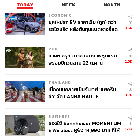
นอกจากนี้ บอร์ดอีวี ได้รับทราบรายงานผลการสนับสนุน
TODAY
WEEK
MONTH
อุตสาหกรรมยานยนต์ไฟฟ้า โดยในช่วง 9 เดือน ปี 2568
(มกราคม – กันยายน) มียอดจดทะเบียนยานยนต์ไฟฟ้าเติบโต
ECONOMIC
ยุคใหม่รถ EV ราคาเริ่ม (ถูก) กว่า
ต่อเนื่อง โดยเฉพาะ BEV ที่เพิ่มขึ้นจากช่วงเดียวกันของปีก่อน
3.5K
รถไฮบริด หลังต้นทุนแบตเตอรี่ลด
มากถึงร้อยละ 59 จำนวน 87,112 คัน และมียอดจดทะเบียน
ลง - จีนแห่บุกตลาดเกิดใหม่
ยานยนต์ไฟฟ้าตามที่ได้ รับสิทธิตามมาตรการ EV3 และ
EV3.5 สะสมรวม 238,183 คัน โดยมีผู้ประกอบการที่เข้าร่วม
POP
มาตรการ EV3รวม 32 บริษัท และมาตรการ EV3.5 รวม 11
นาคี๓ ครุฑา นาคี เผยภาพชุดแรก
บริษัท
2.5K
พร้อมปักวันฉาย 22 ต.ค. นี้
ณ เดือนตุลาคม 2568 บีโอไอส่งเสริมการลงทุนใน
อุตสาหกรรมยานยนต์ไฟฟ้า และอุตสาหกรรม ที่เกี่ยวข้องไป
THAILAND
ทั้งสิ้น 1.4 แสนล้านบาท ครอบคลุมทั้งการผลิตยานยนต์ไฟฟ้า
เมื่อถนนกลายเป็นรันเวย์ ‘แยกริน
1.7K
แบตเตอรี่และชิ้นส่วนสำคัญ สถานีชาร์จไฟฟ้า และสถานีสับ
คำ’ จัด LANNA HAUTE
COUTURE กลางสายฝน
เปลี่ยนแบตเตอรี่ อาทิ กิจการผลิตรถยนต์ BEV 21 โครงการ
เงินลงทุนรวม 40,449 ล้านบาท กิจการผลิตแบตเตอรี่ 54
BUSINESS
โครงการ เงินลงทุนรวม 79,473 ล้านบาท กิจการผลิตชิ้นส่วน
ลองใช้ Sennheiser MOMENTUM
สำคัญอื่น ๆ เช่น Traction Motor, BMS DCU, Inverter, On-
694
5 Wireless หูฟัง 14,990 บาท ที่ให้
board Charger 45 โครงการ เงินลงทุนรวม 10,002 ล้านบาท