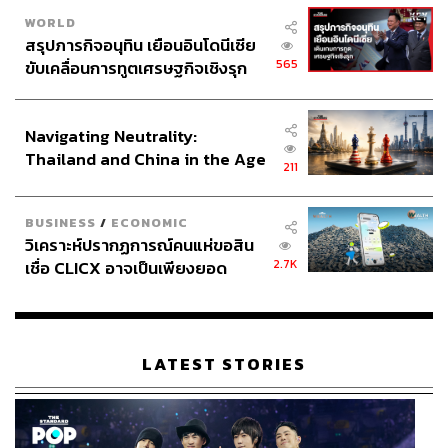
สามารถติดตาม THE STANDARD WEALTH
WORLD
ผ่านแอปพลิเคชันต่างๆ ที่คุณสะดวกหรือใช้งานอยู่แล้วได้เลย
สรุปภารกิจอนุทิน เยือนอินโดนีเซีย
565
ขับเคลื่อนการทูตเศรษฐกิจเชิงรุก
ประกาศหุ้นส่วนยุทธศาสตร์ไทย –
อินโดนีเซีย
Navigating Neutrality:
Thailand and China in the Age
TAGS:
เงินลงทุน
แบตเตอรี่
211
of a New Global Order
คณะกรรมการนโยบายยานยนต์ไฟฟ้าแห่งชาติ (บอร์ด
EV)
ส่งออก
นฤตม์ เทอดสถีรศักดิ์
HEV
เศรษฐกิจไทย
BUSINESS
/
ECONOMIC
BEV
กระทรวงการคลัง
EV3
Oversupply
วิเคราะห์ปรากฏการณ์คนแห่ขอสิน
EV3.5
กิจการยานยนต์ไฟฟ้า (EV)
2.7K
เชื่อ CLICX อาจเป็นเพียงยอด
ภูเขาน้ำแข็ง ของปัญหาหนี้ครัว
เรือนไทยที่ถูกซุกไว้
LATEST STORIES
251