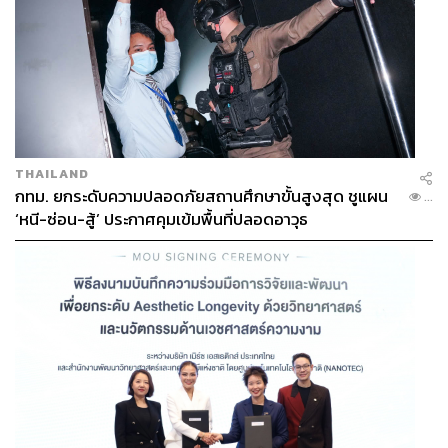
THAILAND
กทม. ยกระดับความปลอดภัยสถานศึกษาขั้นสูงสุด ชูแผน
...
‘หนี-ซ่อน-สู้’ ประกาศคุมเข้มพื้นที่ปลอดอาวุธ