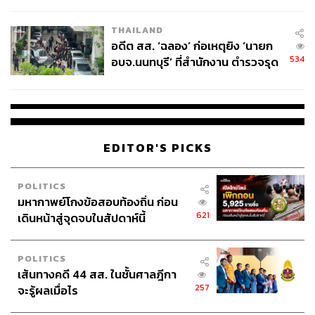
ผู้ใช้ถอดเปลี่ยนแบตเองได้ ก่อนกฎ
กิจการสถานีบริการอัดประจุไฟฟ้าและสถานีสับเปลี่ยน
EU บังคับปีหน้า
แบตเตอรี่ (Battery swapping) 32 โครงการ เงินลงทุนรวม
THAILAND
6,066 ล้านบาท
อดีต สส. ‘ฉลอง’ ก่อเหตุยิง ‘นายก
534
อบจ.นนทบุรี’ ที่สำนักงาน ตำรวจรุด
“วันนี้อุตสาหกรรมยานยนต์ไฟฟ้า ถือเป็น New Growth
ลงพื้นที่
Engine ของเศรษฐกิจไทย จากยอดการใช้ EV ของโลกที่ยัง
ขยายตัวอย่างต่อเนื่อง ทั้งกลุ่ม HEV, PHEV และ BEV เป็น
เครื่องยืนยันว่ามาตรการของบอร์ดอีวีที่มุ่งสร้างประเทศไทย
ให้เป็นฐานสำคัญของการผลิตและส่งออกรถยนต์ไฟฟ้าของ
EDITOR'S PICKS
ภูมิภาคและของโลกเดินมาถูกทาง และกำลังสร้างผลลัพธ์ที่
จับต้องได้ ทั้งในแง่การลงทุน เทคโนโลยี และการผลิตจริงใน
POLITICS
ประเทศ สำหรับการประชุมในวันนี้ บอร์ดอีวีได้ปรับปรุง
มหากาพย์โกงข้อสอบท้องถิ่น ก่อน
เงื่อนไขของมาตรการต่าง ๆ เพื่อเพิ่มความยืดหยุ่นให้
621
เดินหน้าสู่จุดจบในสัปดาห์นี้
สอดคล้องกับสถานการณ์โลกและรักษาเสถียรภาพของตลาด
ภายในประเทศ นอกจากนี้ การเติบโตของ EV กำลังสร้าง
POLITICS
ดีมานด์ใหม่ให้ผู้ผลิตชิ้นส่วนไทย และเพิ่มบทบาทของ
เส้นทางคดี 44 สส. ในชั้นศาลฎีกา
ประเทศไทยในห่วงโซ่อุปทานยานยนต์โลก” นฤตม์ กล่าว
257
จะรู้ผลเมื่อไร