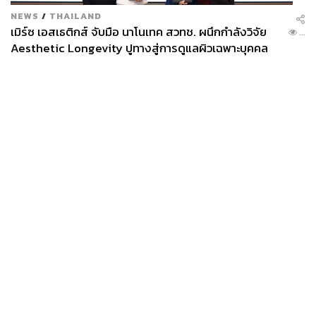
NEWS
/
THAILAND
เมิร์ซ เอสเธติกส์ จับมือ นาโนเทค สวทช. ผนึกกำลังวิจัย
...
Aesthetic Longevity ปูทางสู่การดูแลผิวเฉพาะบุคคล
[PR NEWS]
News
Wealth
Pop
Podcast
Video
Now
Opinion
Careers
Events
Privacy
About
Contact
Policy
FOR
ADVERTISING
MEMBERSHIP