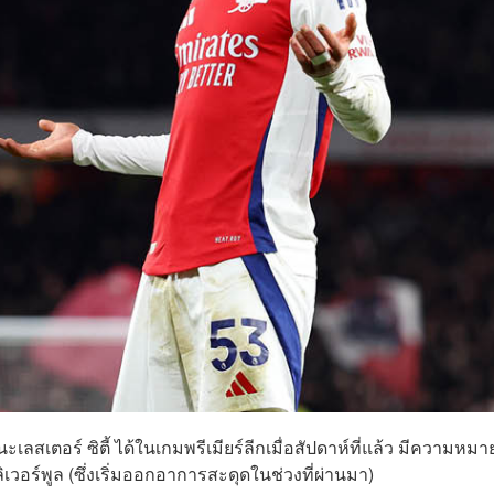
เลสเตอร์ ซิตี้ ได้ในเกมพรีเมียร์ลีกเมื่อสัปดาห์ที่แล้ว มีความหมา
วอร์พูล (ซึ่งเริ่มออกอาการสะดุดในช่วงที่ผ่านมา)