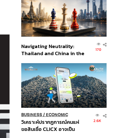
อินโดนีเซีย
Navigating Neutrality:
170
Thailand and China in the
Age of a New Global
Order
BUSINESS
/
ECONOMIC
2.6K
วิเคราะห์ปรากฏการณ์คนแห่
ขอสินเชื่อ CLICX อาจเป็น
เพียงยอดภูเขาน้ำแข็ง ของ