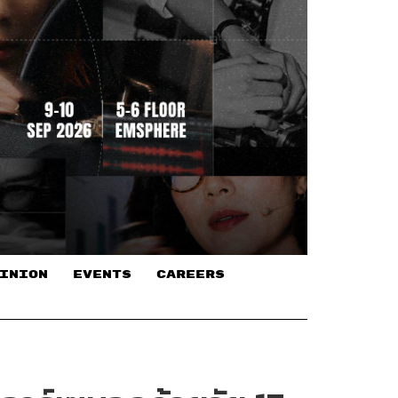
INION
EVENTS
CAREERS