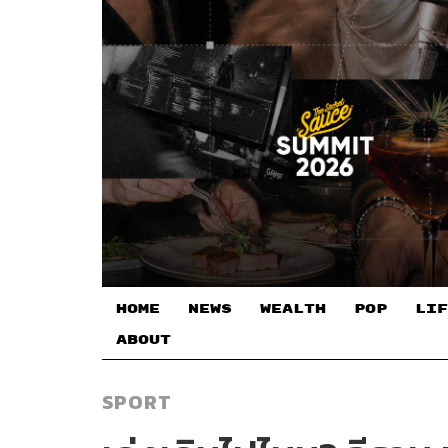
HOME
NEWS
WEALTH
POP
LIF
ABOUT
SPORT