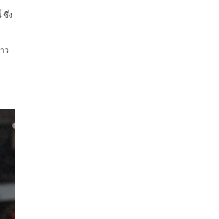
ซึ่ง
ดาว