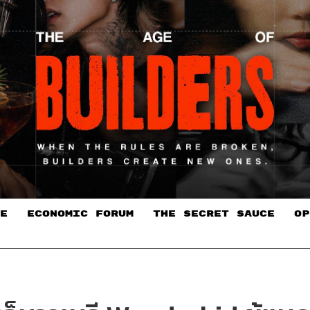
E
ECONOMIC FORUM
THE SECRET SAUCE​
OP