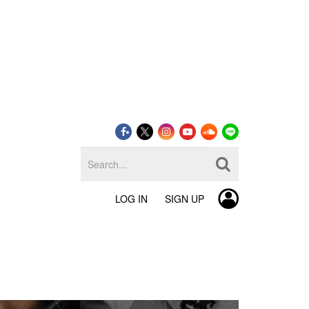
LOG IN
SIGN UP