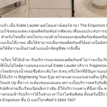
ล้ว เมื่อ Estée Lauder เผยโฉมเคาน์เตอร์สาขา The Emporium ท
ี แบ่งโซนของแต่ละกลุ่มผลิตภัณฑ์อย่างชัดเจน เพื่อมอบประสบการณ์
ุกคน สำหรับโซนที่น่าสนใจประกอบด้วยโซนของกลุ่มผลิตภัณฑ์ยอดนิ
บบเป็นโต๊ะกลม เพื่อให้สามารถเลือกชมผลิตภัณฑ์ได้อย่างเป็นอิส
ัดให้มีความเป็นส่วนตัวแบบเอ็กซ์คลูซีฟมากยิ่งขึ้น
่ายใดๆ ให้ได้เข้ามารับบริการและทดลองผลิตภัณฑ์ ไม่ว่าจะเป็น R
ที่เป็นไฮไลต์ดาวเด่นของแบรนด์ Estée Lauder บริการ Fragrance
ปรุงโดยนักปรุงน้ำหอมชื่อดังระดับโลก 8 คน หรือใครที่มีปัญหานอน
ี้ก็มีบริการ Brightening Your Eye สปาดวงตาแบบเร่งด่วนที่จะกู้คื
Touch Up ที่สาวๆ จะต้องชอบแน่นอน เพราะเป็นบริการสครับริมฝ
ปสติกสวยเป๊ะเรียบเนียนยิ่งกว่าเดิม มีให้บริการเฉพาะที่นี่เท่านั้น 
นเข้ารับบริการได้ในช่วงเวลาโปรโมชันพิเศษ ตั้งแต่วันนี้ถึง 
e Emporium ชั้น G เบอร์โทรศัพท์ 0 2664 7607