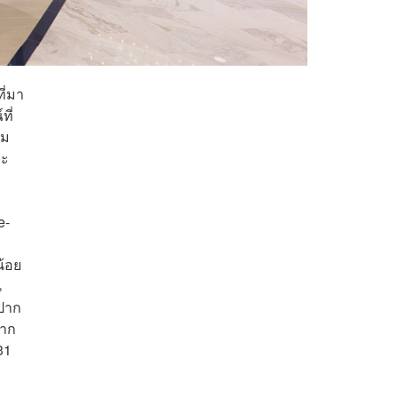
ี่มา
ที่
ยม
ระ
e-
น้อย
น
ีปาก
หาก
31