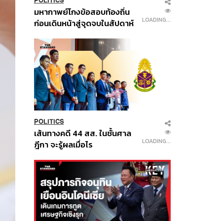
POLITICS
มหากาพย์โกงข้อสอบท้องถิ่น
LOADING...
ก่อนเดินหน้าสู่จุดจบในสัปดาห์
นี้
POLITICS
เส้นทางคดี 44 สส. ในชั้นศาล
LOADING...
ฎีกา จะรู้ผลเมื่อไร