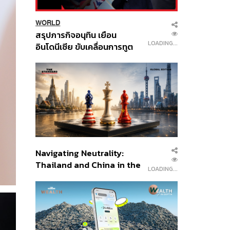
WORLD
สรุปภารกิจอนุทิน เยือน
LOADING...
อินโดนีเซีย ขับเคลื่อนการทูต
เศรษฐกิจเชิงรุก ประกาศหุ้น
ส่วนยุทธศาสตร์ไทย –
อินโดนีเซีย
Navigating Neutrality:
Thailand and China in the
LOADING...
Age of a New Global
Order