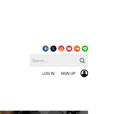
LOG IN
SIGN UP