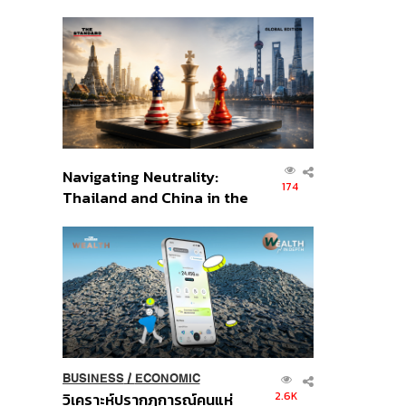
เศรษฐกิจเชิงรุก ประกาศหุ้น
ส่วนยุทธศาสตร์ไทย –
อินโดนีเซีย
Navigating Neutrality:
174
Thailand and China in the
Age of a New Global
Order
BUSINESS
/
ECONOMIC
2.6K
วิเคราะห์ปรากฏการณ์คนแห่