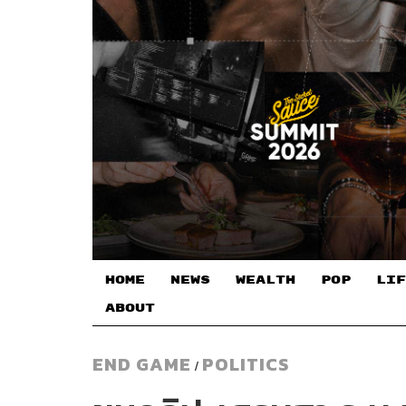
HOME
NEWS
WEALTH
POP
LIF
ABOUT
END GAME
POLITICS
/