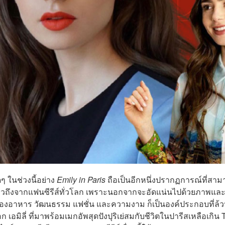
ดๆ ในช่วงนี้อย่าง
Emily in Paris
ถือเป็นอีกหนึ่งปรากฏการณ์ที่สา
กล่าวถึงจากแฟนซีรีส์ทั่วโลก เพราะนอกจากจะอัดแน่นไปด้วยภาพแ
รื่องอาหาร วัฒนธรรม แฟชั่น และความงาม ก็เป็นองค์ประกอบที่ล้ว
ก เอมิลี่ ที่มาพร้อมเมกอัพสุดปังปุริเย่สมกับชีวิตในปารีสเหลือเกิน