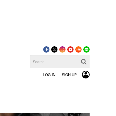
LOG IN
SIGN UP