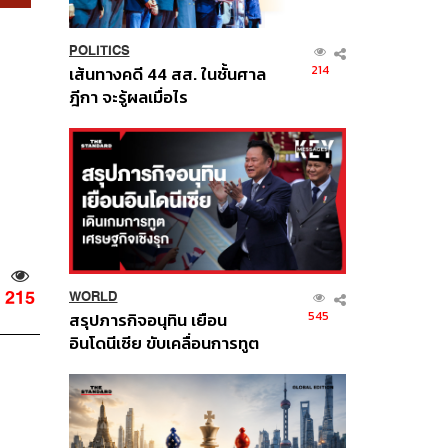
POLITICS
214
เส้นทางคดี 44 สส. ในชั้นศาล
ฎีกา จะรู้ผลเมื่อไร
215
WORLD
545
สรุปภารกิจอนุทิน เยือน
อินโดนีเซีย ขับเคลื่อนการทูต
เศรษฐกิจเชิงรุก ประกาศหุ้น
ส่วนยุทธศาสตร์ไทย –
อินโดนีเซีย