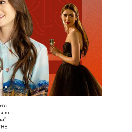
มารถ
ละฉาก
นมี
 THE