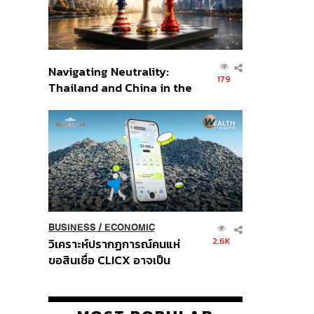
Navigating Neutrality:
179
Thailand and China in the
Age of a New Global
Order
BUSINESS
/
ECONOMIC
2.6K
วิเคราะห์ปรากฏการณ์คนแห่
ขอสินเชื่อ CLICX อาจเป็น
เพียงยอดภูเขาน้ำแข็ง ของ
ปัญหาหนี้ครัวเรือนไทยที่ถูกซุก
ไว้