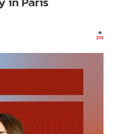
y in Paris
215