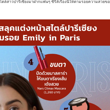
์สาวปารีเซียงมาฝากแฟนๆ ซีรีส์เรื่องนี้ให้ตามรอยความสวยขอ