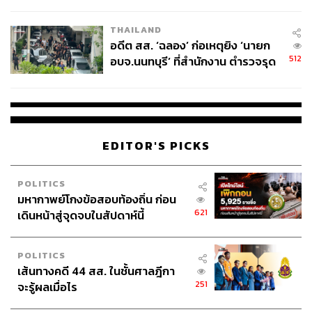
ผู้ใช้ถอดเปลี่ยนแบตเองได้ ก่อนกฎ
EU บังคับปีหน้า
THAILAND
อดีต สส. ‘ฉลอง’ ก่อเหตุยิง ‘นายก
512
อบจ.นนทบุรี’ ที่สำนักงาน ตำรวจรุด
ลงพื้นที่
EDITOR'S PICKS
POLITICS
มหากาพย์โกงข้อสอบท้องถิ่น ก่อน
621
เดินหน้าสู่จุดจบในสัปดาห์นี้
POLITICS
เส้นทางคดี 44 สส. ในชั้นศาลฎีกา
251
จะรู้ผลเมื่อไร