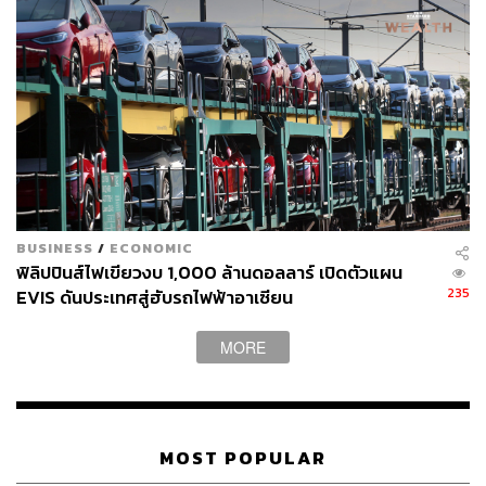
แม้แต่น้อย
และแม้ว่าบริษัทจะมีแผนส่งมอบรถบรรทุกกึ่งพ่วงไฟฟ้าของ
ตนอย่าง Semi ในเดือนนี้ แต่ผลิตภัณฑ์ตัวต่อไปที่สำคัญกว่า
คือ Cybertruck รถปิกอัพในเวอร์ชันของมัสก์ตอนปี 2023
อ้างอิง:
https://www.forbes.com/sites/alanohnsman/2022/12/
02/elon-musks-twitter-antics-are-tarnishing-teslajust-
as-its-ev-rivals-are-catching-up/
BUSINESS
/
ECONOMIC
ฟิลิปปินส์ไฟเขียวงบ 1,000 ล้านดอลลาร์ เปิดตัวแผน
235
EVIS ดันประเทศสู่ฮับรถไฟฟ้าอาเซียน
สามารถติดตาม THE STANDARD WEALTH
ผ่านแอปพลิเคชันต่างๆ ที่คุณสะดวกหรือใช้งานอยู่แล้วได้เลย
MORE
MOST POPULAR
TAGS:
Tesla
Twitter
Elon Musk