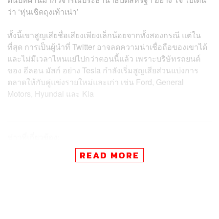
ว่า ‘หุ่นเชิดถุงเท้าเน่า’
ทั้งนี้เขาสูญเสียชื่อเสียงเพียงเล็กน้อยจากทั้งสองกรณี แต่ใน
ที่สุด
การเป็นผู้นำที่ Twitter อาจลดความน่าเชื่อถือของเขาได้
และไม่มีเวลาไหนแย่ไปกว่าตอนนี้แล้ว เพราะบริษัทรถยนต์
ของ อีลอน มัสก์ อย่าง Tesla กำลังเริ่มสูญเสียส่วนแบ่งการ
ตลาดให้กับคู่แข่งรายใหม่และเก่า เช่น Ford, General
Motors, Hyundai และ Kia
ข่าวที่เกี่ยวข้อง:
Tesla มาที่ประเทศไทยแล้ว! เคาะราคาขาย Model Y เริ่
READ MORE
ม 1.959 ล้านบาท และ Model 3 เริ่ม 1.759 ล้านบาท เปิ
ดให้จองวันนี้ได้เลย!
‘ไม่มีความเป็นผู้นำ-อีโก้สูง-ไล่ใครก็ได้ออกตามอำเภอใ
จ’ เสียงสะท้อนของพนักงาน Tesla ถึง ‘อีลอน มัสก์’
อีลอน มัสก์ ขายหุ้น Tesla 1.46 แสนล้านบาท ทั้งที่เพิ่งทุ่