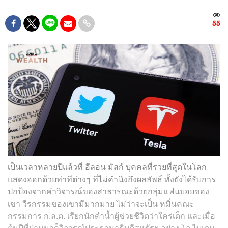
55
เป็นเวลาหลายปีแล้วที่ อีลอน มัสก์ บุคคลที่รวยที่สุดในโลก
แสดงออกด้วยท่าทีต่างๆ ที่ไม่คำนึงถึงผลลัพธ์ ทั้งยังได้รับการ
ปกป้องจากคำวิจารณ์ของสาธารณะด้วยกลุ่มแฟนบอยของ
เขา วีรกรรมของเขามีมากมาย ไม่ว่าจะเป็น หมิ่นคณะ
กรรมการ ก.ล.ต. เรียกนักดำน้ำผู้ช่วยชีวิตว่าใคร่เด็ก และเมื่อ
ต้นปีที่ผ่านมาก็วิจารณ์ประธานาธิบดีสหรัฐฯ อย่าง โจ ไบเดน