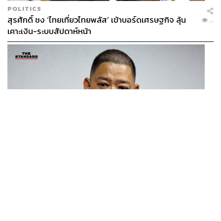
POLITICS
สุรศักดิ์ ชง ‘ไทยเที่ยวไทยพลัส’ เข้าบอร์ดเศรษฐกิจ ลุ้น
...
เคาะเงิน-ระบบสัปดาห์หน้า
THAILAND
โฆษก กห.-ทร. ชี้แจงแผนจัดหาเรือฟริเกตเป้าหมายสูงสุด
...
8 ลำ พิจารณาแยกทีละลำ โปร่งใส ไร้ล็อกสเปก