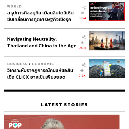
WORLD
สรุปภารกิจอนุทิน เยือนอินโดนีเซีย
564
ขับเคลื่อนการทูตเศรษฐกิจเชิงรุก
ประกาศหุ้นส่วนยุทธศาสตร์ไทย –
อินโดนีเซีย
Navigating Neutrality:
Thailand and China in the Age
208
of a New Global Order
BUSINESS
/
ECONOMIC
วิเคราะห์ปรากฏการณ์คนแห่ขอสิน
2.7K
เชื่อ CLICX อาจเป็นเพียงยอด
ภูเขาน้ำแข็ง ของปัญหาหนี้ครัว
เรือนไทยที่ถูกซุกไว้
LATEST STORIES