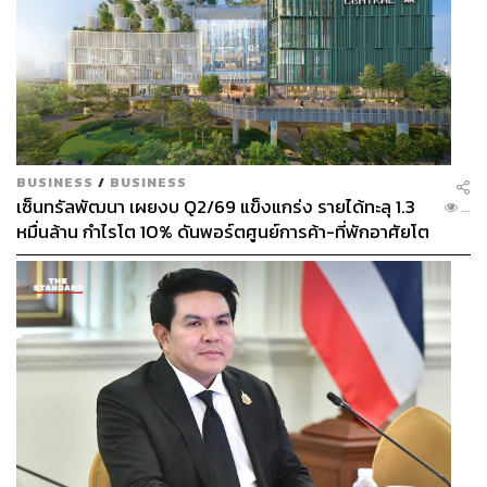
BUSINESS
/
BUSINESS
เซ็นทรัลพัฒนา เผยงบ Q2/69 แข็งแกร่ง รายได้ทะลุ 1.3
...
หมื่นล้าน กำไรโต 10% ดันพอร์ตศูนย์การค้า-ที่พักอาศัยโต
ยกแผง