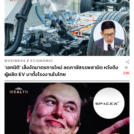
ในการเติบโตให้กับคู่แข่งทั้งหลาย เช่น Hyundai, Kia,
Volkswagen, Ford และ General Motors นอกจากนี้ในตลาด
ระดับลักชัวรียังมีแบรนด์ชั้นนำอย่าง Porsche, Mercedes-
Benz, Lucid, Rivian, Audi และ BMW ที่กำลังตีตลาดรถ EV
อีกด้วย
เอริก โนเบิล ผู้ก่อตั้งและประธานที่ปรึกษาด้านยานยนต์ The
CARLAB มองว่าการแข่งขันในระดับ Luxury Car ครั้งใหม่นี้
อาจเป็นความท้าทายที่ยากสำหรับ Tesla เพราะผู้บริโภคระ
BUSINESS
/
ECONOMIC
‘เอกนิติ’ เล็งงัดมาตรการใหม่ ลดภาษีสรรพสามิต หวังดึง
ดับไฮเอนด์มองว่าตลาดกำลังเปลี่ยนไปแล้ว
236
ผู้ผลิต EV มาตั้งโรงงานในไทย
“ในตลาด EV ตอนนี้ แบรนด์ที่จะทำได้ดีก็คือ Porsche
Taycan หรือ Mercedes EQS” เขากล่าวพร้อมอ้างถึงบท
สนทนาของผู้บริโภคกับบริษัท “ไม่มีช่องว่างให้ Tesla แล้วใน
หมู่คนรวย”
และนั่นคือปัญหาสำหรับ Tesla ที่ใช้ช่องว่างดังกล่าวเพื่อเป็น
มาตรฐานระดับโลกสำหรับรถยนต์ EV ที่เปลี่ยนแปลงภาพ
รวมของอุตสาหกรรม