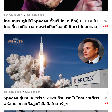
“พฤติกรรมของมัสก์กับ Twitter อาจทำให้ Tesla ได้รับผลกระ
ECONOMIC
/
BUSINESS
ทบในทางลบหรือไม่? ก็อาจจะ แต่ตอนนี้เราไม่รู้ว่ามันเกิดขึ้น
ไทยปิดประตูไม่ให้ SpaceX ตั้งบริษัทและถือหุ้น 100% ใน
หรือยัง” แอนดรูว์ มิลเลอร์ ประธานเจ้าหน้าที่ฝ่ายการเติบโต
285
ไทย ชี้ดาวเทียมวงโคจรต่ำเป็นเรื่องอธิปไตย ไม่ยอมแลก
ของ Interbrand กล่าว “Tesla เป็นแบรนด์ที่ใช้ผลิตภัณฑ์ใน
ในโต๊ะเจรจาการค้า
การขับเคลื่อน มีลัทธิแห่งความตื่นเต้นรอบๆ ผลิตภัณฑ์นั้น
และนั่นเชื่อมโยงโดยตรงกับผู้ก่อตั้งคนนี้”
ผลิตภัณฑ์ใหม่เป็นตัวขับเคลื่อนสำคัญของการเติบโตใน
อุตสาหกรรมยานยนต์ แต่กลุ่มผลิตภัณฑ์รถยนต์ 4 รุ่นใน
ปัจจุบันของ Tesla ยังห่างไกลจากผลิตภัณฑ์ที่สดใหม่ที่สุดใน
ตลาด
รถยนต์ที่ทำยอดขายสูงสุดให้บริษัทอย่าง Model Y ออกขาย
ตั้งแต่เดือนมกราคมปี 2020 ขณะที่ Model 3 นั้นวางขายในปี
BUSINESS
/
MARKET
2017 และรุ่นเรือธงอย่าง Model S เปิดตัวในปี 2012 แม้จะมี
SpaceX ทุ่มงบ AI กว่า 5.2 แสนล้านบาท ในไตรมาสเดียว
การพัฒนามากมายในช่วงทศวรรษที่ผ่านมา ตัวรถก็ยัง
122
พร้อมประกาศชิงลูกค้ามือถือในสหรัฐฯ
เหมือนเดิม ไม่เปลี่ยนแปลงจากครั้งแรกที่ชาวโลกเห็นเลย