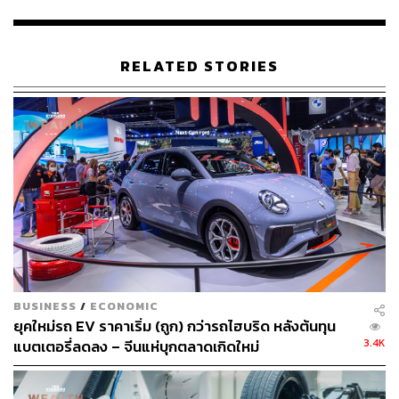
ฝั่งเดโมแครต โดยคะแนนลดลง 20 คะแนนในเดือนที่ผ่านมา
และเพิ่มขึ้น 3.9 คะแนนสำหรับคนที่อยู่ฝั่งรีพับลิกัน
ผลกระทบทั้งหมดทั้งปวงของการเปลี่ยนแปลงมุมมองของผู้
RELATED STORIES
บริโภคต่อมัสก์และ Tesla จะใช้เวลาหลายเดือนกว่าจะส่ง
กระทบ แต่บริษัทกำลังเผชิญกับส่วนแบ่งยอดขายรถยนต์ EV
ในสหรัฐฯ ที่ลดลง โดยจากข้อมูลของ S&P Global Mobility
ในช่วง 9 เดือนแรกของปี ส่วนแบ่งในตลาดของ Tesla นั้นอยู่
ที่ 65% แต่มันก็ลดลงจาก 79% ในปี 2020 จากการแข่งขัน
รถยนต์ EV ที่ทวีความรุนแรงขึ้น ประกอบกับการที่ Tesla ยัง
ไม่ยอมขายรถยนต์ที่มีราคาต่ำกว่าตอนนี้
“เนื่องจากความสนใจของผู้บริโภคกับรถยนต์ไฟฟ้านั้นเพิ่มขึ้น
พร้อมๆ กับตัวเลือกที่มากขึ้น ความสามารถของ Tesla ใน
การรักษาส่วนแบ่งตลาดที่โดดเด่นจะถูกท้าทายในอนาคต”
BUSINESS
/
ECONOMIC
S&P กล่าวในรายงาน
ยุคใหม่รถ EV ราคาเริ่ม (ถูก) กว่ารถไฮบริด หลังต้นทุน
3.4K
แบตเตอรี่ลดลง – จีนแห่บุกตลาดเกิดใหม่
แม้ยอดขายในสหรัฐฯ จะไม่ได้ลดลงมากนัก แต่การที่บริษัท
ไม่มีรถ EV ที่ราคาต่ำกว่า 50,000 ดอลลาร์ ได้สร้างโอกาส