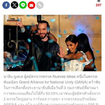
237
นายิบ บูเคเล ผู้สมัครจากพรรค Nuevas Ideas หนึ่งในพรรค
พันธมิตร Grand Alliance for National Unity (GANA) คว้าชัย
ในการเลือกตั้งประธานาธิบดีเมื่อวันที่ 3 กุมภาพันธ์ที่ผ่านมา
กวาดคะแนนเสียงไปได้ถึง 53.03% เอาชนะผู้สมัครตัวเต็งจาก
2 พรรคใหญ่อย่าง การ์ลอส กาเยฆา จากพรรคอนุรักษนิยม
ARENA และ ฮูโก มาร์ติเนซ จากพรรคฝ่ายซ้ายอย่าง FMLN