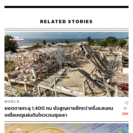
RELATED STORIES
237
ABOUT THE AUTHOR
ณรงค์กร มโนจันทร์เพ็ญ
Content Creator กองบรรณาธิการข่าว THE
STANDARD
WORLD
ยอดตายทะลุ 1,400 คน ยังสูญหายอีกกว่าครึ่งแสนคน
286
เหยื่อเหตุแผ่นดินไหวเวเนซุเอลา