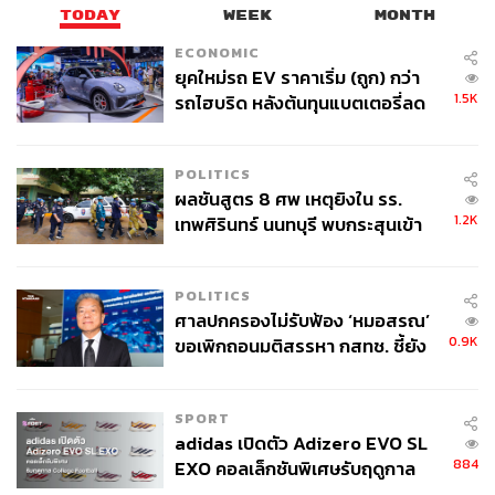
TODAY
WEEK
MONTH
ECONOMIC
ยุคใหม่รถ EV ราคาเริ่ม (ถูก) กว่า
1.5K
รถไฮบริด หลังต้นทุนแบตเตอรี่ลด
ลง - จีนแห่บุกตลาดเกิดใหม่
POLITICS
ผลชันสูตร 8 ศพ เหตุยิงใน รร.
1.2K
เทพศิรินทร์ นนทบุรี พบกระสุนเข้า
จุดสำคัญ ‘ศีรษะ-หน้าอก’ ครูถูกยิง
4 นัด จากระยะไกล
POLITICS
ศาลปกครองไม่รับฟ้อง ‘หมอสรณ’
0.9K
ขอเพิกถอนมติสรรหา กสทช. ชี้ยัง
ไม่ใช่ผู้เดือดร้อนเสียหาย
SPORT
adidas เปิดตัว Adizero EVO SL
884
EXO คอลเล็กชันพิเศษรับฤดูกาล
College Football