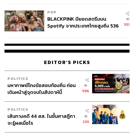
POP
BLACKPINK มียอดสตรีมบน
551
Spotify จากประเทศไทยสูงถึง 536
ล้านครั้ง ตลอด 10 ปีที่ผ่านมา
EDITOR'S PICKS
POLITICS
มหากาพย์โกงข้อสอบท้องถิ่น ก่อน
596
เดินหน้าสู่จุดจบในสัปดาห์นี้
POLITICS
เส้นทางคดี 44 สส. ในชั้นศาลฎีกา
230
จะรู้ผลเมื่อไร