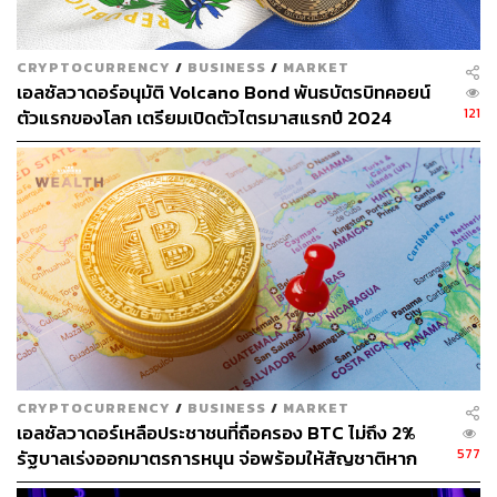
CRYPTOCURRENCY
/
BUSINESS
/
MARKET
เอลซัลวาดอร์อนุมัติ Volcano Bond พันธบัตรบิทคอยน์
121
ตัวแรกของโลก เตรียมเปิดตัวไตรมาสแรกปี 2024
CRYPTOCURRENCY
/
BUSINESS
/
MARKET
เอลซัลวาดอร์เหลือประชาชนที่ถือครอง BTC ไม่ถึง 2%
577
รัฐบาลเร่งออกมาตรการหนุน จ่อพร้อมให้สัญชาติหาก
ลงทุนในบิทคอยน์ 1 ล้านดอลลาร์