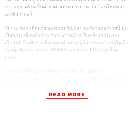
ขาดลอย เตรียมขึ้นดำรงตำแหน่งประธานาธิบดีคนใหม่ของ
เอลซัลวาดอร์
ชัยชนะของอดีตนายกเทศมนตรีเมืองซานซัลวาดอร์รายนี้ นับ
เป็นการเปลี่ยนขั้วอำนาจทางการเมืองเป็นครั้งแรกในรอบ
เกือบ 30 ปี หลังจากที่ผ่านมาตำแหน่งผู้นำประเทศตกอยู่ในมือ
ของผู้สมัครจากพรรค ARENA และพรรค FMLN มาโดย
ตลอด
แต่อย่างไรก็ตาม การที่อำนาจไม่ได้อยู่ในมือของ
พรรคการเมืองใหญ่สะท้อนให้เห็นว่า คณะรัฐบาลที่จะจัดตั้ง
ขึ้นอาจไม่มีเสถียรภาพ พรรคของนายบูเคเลมีสมาชิกอยู่ใน
ฝ่ายนิติบัญญัติเพียง 10 ที่นั่งเท่านั้น ซึ่งการจะผ่านร่างกฎ
READ MORE
หมายใดๆ จำเป็นต้องมีเสียงสนับสนุนอย่างน้อย 43 เสียง ซึ่ง
ถือว่าเป็นงานที่ยากไม่น้อยเลยทีเดียว
โดยวาระสำคัญที่นายบูเคเลให้ความสนใจเป็นพิเศษคือ การ
แก้ไขปัญหาการทุจริตคอร์รัปชัน รวมถึงแก้ไขปัญหาความ