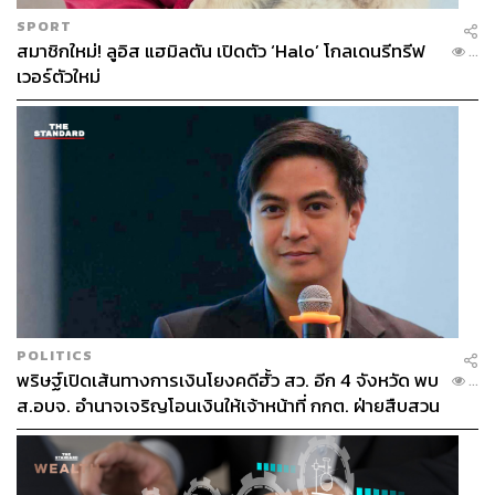
SPORT
สมาชิกใหม่! ลูอิส แฮมิลตัน เปิดตัว ‘Halo’ โกลเดนรีทรีฟ
...
เวอร์ตัวใหม่
POLITICS
พริษฐ์เปิดเส้นทางการเงินโยงคดีฮั้ว สว. อีก 4 จังหวัด พบ
...
ส.อบจ. อำนาจเจริญโอนเงินให้เจ้าหน้าที่ กกต. ฝ่ายสืบสวน