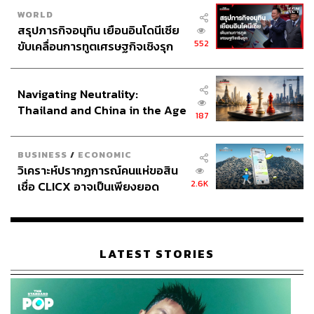
WORLD
สรุปภารกิจอนุทิน เยือนอินโดนีเซีย
552
ขับเคลื่อนการทูตเศรษฐกิจเชิงรุก
ประกาศหุ้นส่วนยุทธศาสตร์ไทย –
อินโดนีเซีย
Navigating Neutrality:
Thailand and China in the Age
187
of a New Global Order
BUSINESS
/
ECONOMIC
วิเคราะห์ปรากฏการณ์คนแห่ขอสิน
2.6K
เชื่อ CLICX อาจเป็นเพียงยอด
ภูเขาน้ำแข็ง ของปัญหาหนี้ครัว
เรือนไทยที่ถูกซุกไว้
LATEST STORIES