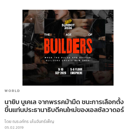
WORLD
นายิบ บูเคเล จากพรรคม้ามืด ชนะการเลือกตั้ง
ขึ้นแท่นประธานาธิบดีคนใหม่ของเอลซัลวาดอร์
โดย
ณรงค์กร มโนจันทร์เพ็ญ
05.02.2019