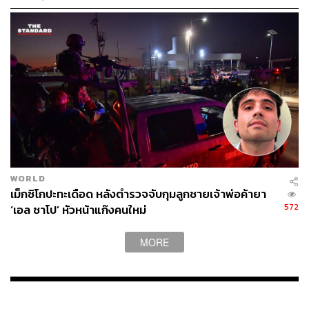
WORLD
เม็กซิโกปะทะเดือด หลังตำรวจจับกุมลูกชายเจ้าพ่อค้ายา
572
‘เอล ชาโป’ หัวหน้าแก๊งคนใหม่
MORE