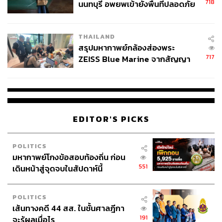
718
นนทบุรี อพยพเข้ายังพื้นที่ปลอดภัย
ชั่วคราว หลังเหตุใช้อาวุธปืนภายใน
โรงเรียนคลี่คลาย
THAILAND
สรุปมหากาพย์กล้องส่องพระ
717
ZEISS Blue Marine จากสัญญา
ผลิต 8.3 ล้าน สู่ข้อพิพาท ‘มา
เวลล์ฯ’ ฟ้อง ‘โทน บางแค’ ผิดนัด
จ่ายหนี้-แอบระบุแบรนด์
EDITOR'S PICKS
POLITICS
มหากาพย์โกงข้อสอบท้องถิ่น ก่อน
551
เดินหน้าสู่จุดจบในสัปดาห์นี้
POLITICS
เส้นทางคดี 44 สส. ในชั้นศาลฎีกา
191
จะรู้ผลเมื่อไร