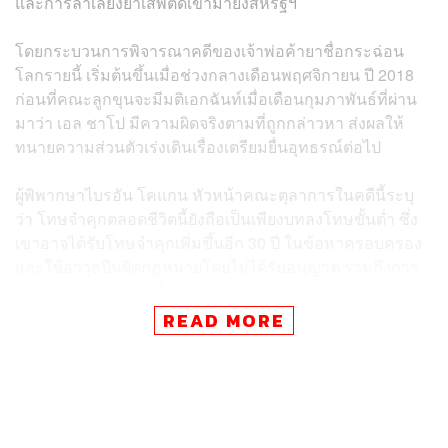
และการลำเลียงยาเสพติดเข้ามายังสหรัฐฯ
โดยกระบวนการพิจารณาคดีของเจ้าพ่อค้ายาชื่อกระฉ่อน
โลกรายนี้ เริ่มต้นขึ้นเมื่อช่วงกลางเดือนพฤศจิกายน ปี 2018
ก่อนที่คณะลูกขุนจะมีมติเอกฉันท์เมื่อเดือนกุมภาพันธ์ที่ผ่าน
มาว่า เอล ชาโป มีความผิดจริงตามที่ถูกกล่าวหา ส่งผลให้
ทนายความส่วนตัวเร่งเดินเรื่องเตรียมยื่นอุทธรณ์ต่อไป
ผู้พิพากษาไบรอัน โคแกน หัวหน้าคณะตุลาการในคดีนี้ระบุ
ว่า โทษจำคุกตลอดชีวิตนี้ยังถือเป็นเพียงบทลงโทษขั้นต่ำ ซึ่ง
เขาอาจได้รับโทษจำคุกเพิ่มขึ้นอีก 30 ปี ในข้อหาครอบครอง
และใช้อาวุธปืนผิดกฎหมายโดยไม่ได้รับอนุญาต รวมถึงการ
จ้างวานฆ่า นอกจากนี้ศาลยังมีคำสั่งให้เอล ชาโปจ่ายค่าปรับ
เป็นเงินกว่า 1.26 หมื่นล้านเหรียญสหรัฐ (ราว 3.88 แสนล้าน
READ MORE
บาท) อีกด้วย โดยเขายังเผยด้วยว่า เอล ชาโปร้องขอเวลาออก
กำลังเพิ่มขึ้น ซึ่งอาจเป็นไปได้ว่า เขากำลังคิดแผนการเตรียม
แหกคุกอีกครั้ง
เอล ชาโปพูดด้วยใบหน้าที่เรียบเฉยผ่านล่าม โดยประณาม