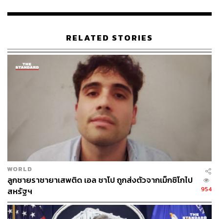
ntence-life-prison-mexican-drug-lord-trial
www.bbc.com/news/world-us-canada-49022208
RELATED STORIES
TAGS:
El Chapo
418
WORLD
ABOUT THE AUTHOR
ลูกชายราชายาเสพติด เอล ชาโป ถูกส่งตัวจากเม็กซิโกไป
ณรงค์กร มโนจันทร์เพ็ญ
954
สหรัฐฯ
Content Creator กองบรรณาธิการข่าว THE
STANDARD