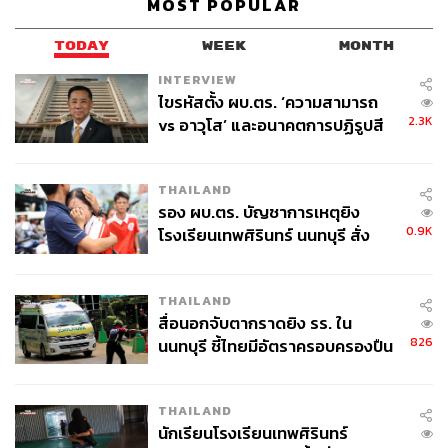
MOST POPULAR
TODAY
WEEK
MONTH
INTERVIEW
ไขรหัสตั้ง ผบ.ตร. ‘ความสามารถ
2.3K
vs อาวุโส’ และอนาคตการปฏิรูปสี
กากี กับ พล.ต.อ. เอก อังสนานนท์
THAILAND
รอง ผบ.ตร. บัญชาการเหตุยิง
0.9K
โรงเรียนเทพศิรินทร์ นนทบุรี สั่ง
ค้นหา 2 รอบยืนยันไร้คนติดค้าง พบ
ศพปู่-ย่าที่บ้านพักผู้ก่อเหตุ
THAILAND
สื่อนอกจับตากราดยิง รร. ใน
826
นนทบุรี ชี้ไทยมีอัตราครอบครองปืน
สูงในระดับต้นของภูมิภาค
THAILAND
นักเรียนโรงเรียนเทพศิรินทร์