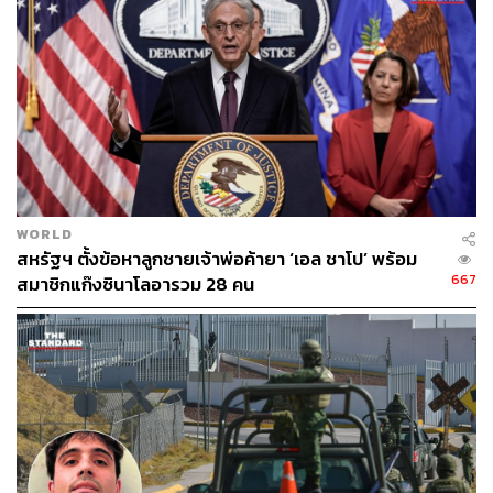
WORLD
สหรัฐฯ ตั้งข้อหาลูกชายเจ้าพ่อค้ายา ‘เอล ชาโป’ พร้อม
667
สมาชิกแก๊งซินาโลอารวม 28 คน