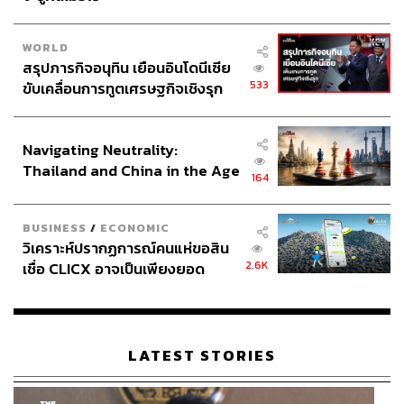
WORLD
สรุปภารกิจอนุทิน เยือนอินโดนีเซีย
533
ขับเคลื่อนการทูตเศรษฐกิจเชิงรุก
ประกาศหุ้นส่วนยุทธศาสตร์ไทย –
อินโดนีเซีย
Navigating Neutrality:
Thailand and China in the Age
164
of a New Global Order
BUSINESS
/
ECONOMIC
วิเคราะห์ปรากฏการณ์คนแห่ขอสิน
2.6K
เชื่อ CLICX อาจเป็นเพียงยอด
ภูเขาน้ำแข็ง ของปัญหาหนี้ครัว
เรือนไทยที่ถูกซุกไว้
LATEST STORIES