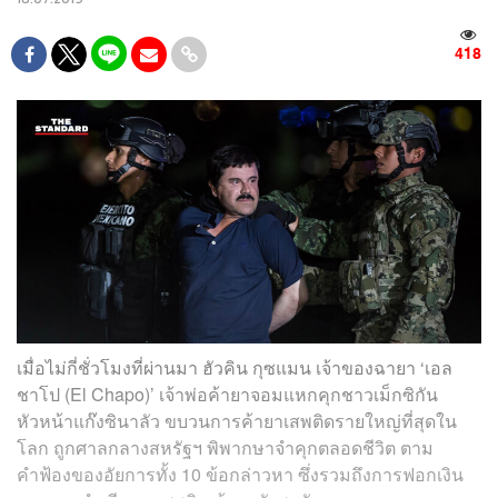
418
เมื่อไม่กี่ชั่วโมงที่ผ่านมา ฮัวคิน กุซแมน เจ้าของฉายา ‘เอล
ชาโป (El Chapo)’ เจ้าพ่อค้ายาจอมแหกคุกชาวเม็กซิกัน
หัวหน้าแก๊งซินาลัว ขบวนการค้ายาเสพติดรายใหญ่ที่สุดใน
โลก ถูกศาลกลางสหรัฐฯ พิพากษาจำคุกตลอดชีวิต ตาม
คำฟ้องของอัยการทั้ง 10 ข้อกล่าวหา ซึ่งรวมถึงการฟอกเงิน