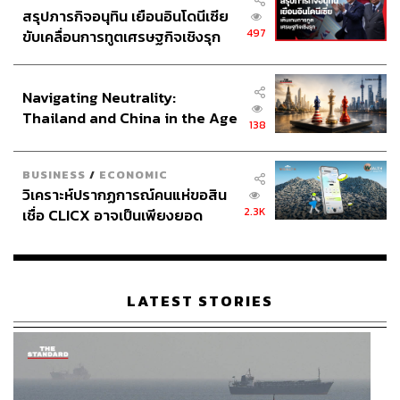
สรุปภารกิจอนุทิน เยือนอินโดนีเซีย
497
ขับเคลื่อนการทูตเศรษฐกิจเชิงรุก
ประกาศหุ้นส่วนยุทธศาสตร์ไทย –
อินโดนีเซีย
Navigating Neutrality:
Thailand and China in the Age
138
of a New Global Order
BUSINESS
/
ECONOMIC
วิเคราะห์ปรากฏการณ์คนแห่ขอสิน
2.3K
เชื่อ CLICX อาจเป็นเพียงยอด
ภูเขาน้ำแข็ง ของปัญหาหนี้ครัว
เรือนไทยที่ถูกซุกไว้
LATEST STORIES