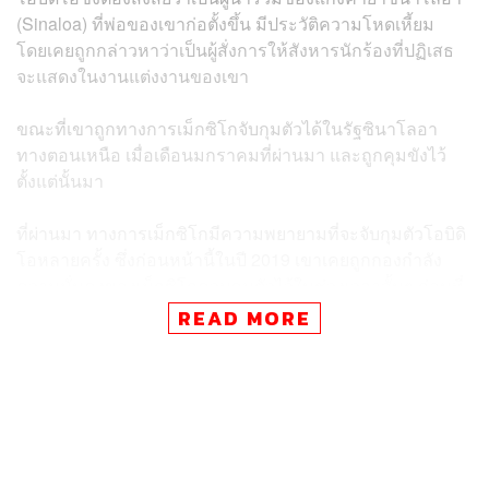
(Sinaloa) ที่พ่อของเขาก่อตั้งขึ้น มีประวัติความโหดเหี้ยม
โดยเคยถูกกล่าวหาว่าเป็นผู้สั่งการให้สังหารนักร้องที่ปฏิเสธ
จะแสดงในงานแต่งงานของเขา
ขณะที่เขาถูกทางการเม็กซิโกจับกุมตัวได้ในรัฐซินาโลอา
ทางตอนเหนือ เมื่อเดือนมกราคมที่ผ่านมา และถูกคุมขังไว้
ตั้งแต่นั้นมา
ที่ผ่านมา ทางการเม็กซิโกมีความพยายามที่จะจับกุมตัวโอบิดิ
โอหลายครั้ง ซึ่งก่อนหน้านี้ในปี 2019 เขาเคยถูกกองกำลัง
ความมั่นคงของเม็กซิโกควบคุมตัวไว้ในช่วงเวลาสั้นๆ ก่อนที่
อันเดรส มานูเอล โลเปซ โอบราดอร์ (Andrés Manuel López
READ MORE
Obrador) ประธานาธิบดีเม็กซิโกในขณะนั้นจะมีคำสั่งให้
ปล่อยตัวเขา เนื่องจากไม่ต้องการให้ประชาชนในพื้นที่เผชิญ
ความเสี่ยงจากการสู้รบระหว่างกองทัพกับแก๊งค้ายาเสพติด
ขณะที่การ์แลนด์เผยว่า การดำเนินการส่งตัวโอบิดิโอไปยัง
สหรัฐฯ นั้น ถือเป็นความก้าวหน้าล่าสุดในความพยายามของ