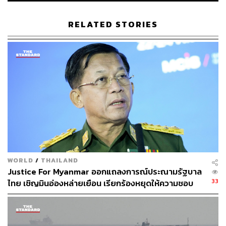
RELATED STORIES
954
ABOUT THE AUTHOR
วิโรจน์ เลิศจิตต์ธรรม
Senior Content Creator กองข่าวต่างประเทศ
THE STANDARD
WORLD
/
THAILAND
Justice For Myanmar ออกแถลงการณ์ประณามรัฐบาล
33
ไทย เชิญมินอ่องหล่ายเยือน เรียกร้องหยุดให้ความชอบ
ธรรมรัฐบาลทหาร