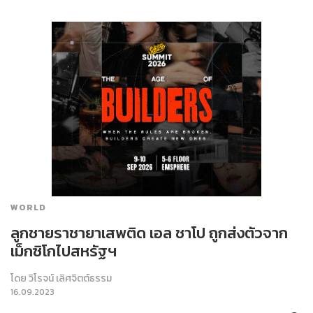
WORLD
ลูกชายราชายาเสพติด เอล ชาโป ถูกส่งตัวจาก
เม็กซิโกไปสหรัฐฯ
โดย
วิโรจน์ เลิศจิตต์ธรรม
16.09.2023