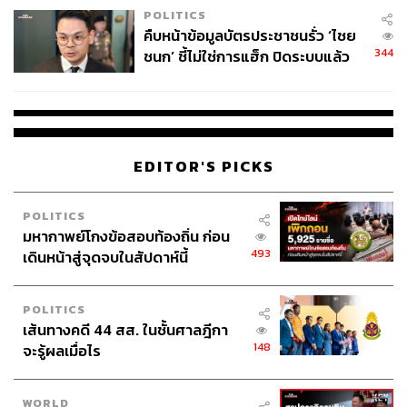
POLITICS
คืบหน้าข้อมูลบัตรประชาชนรั่ว ‘ไชย
344
ชนก’ ชี้ไม่ใช่การแฮ็ก ปิดระบบแล้ว
พบต้นตอจาก IP เดียว
EDITOR'S PICKS
POLITICS
มหากาพย์โกงข้อสอบท้องถิ่น ก่อน
493
เดินหน้าสู่จุดจบในสัปดาห์นี้
POLITICS
เส้นทางคดี 44 สส. ในชั้นศาลฎีกา
148
จะรู้ผลเมื่อไร
WORLD