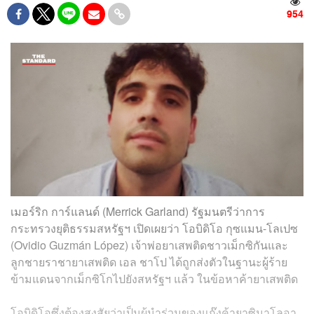
954
เมอร์ริก การ์แลนด์ (Merrick Garland) รัฐมนตรีว่าการ
กระทรวงยุติธรรมสหรัฐฯ เปิดเผยว่า โอบิดิโอ กุซแมน-โลเปซ
(Ovidio Guzmán López) เจ้าพ่อยาเสพติดชาวเม็กซิกันและ
ลูกชายราชายาเสพติด เอล ชาโป ได้ถูกส่งตัวในฐานะผู้ร้าย
ข้ามแดนจากเม็กซิโกไปยังสหรัฐฯ แล้ว ในข้อหาค้ายาเสพติด
โอบิดิโอซึ่งต้องสงสัยว่าเป็นผู้นำร่วมของแก๊งค้ายาซินาโลอา