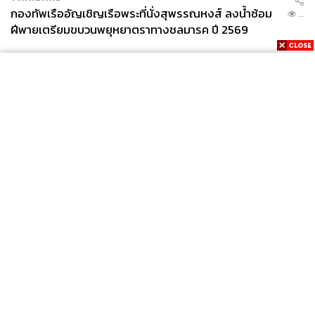
กองทัพเรืออัญเชิญเรือพระที่นั่งสุพรรณหงส์ ลงน้ำซ้อม
...
ฝีพายเตรียมขบวนพยุหยาตราทางชลมารค ปี 2569
News
Wealth
Pop
Podcast
Video
Now
Opinion
Careers
Events
Privacy
About
Contact
Policy
FOR
ADVERTISING
MEMBERSHIP