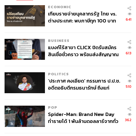
ECONOMIC
เทียบรายจ่ายบุคลากรรัฐ ไทย vs.
641
ต่างประเทศ: พบภาษีทุก 100 บาท
ของคนไทยใช้ไปกับข้าราชการเฉียด
40 บาท
BUSINESS
แบงก์ไร้สาขา CLICX ปิดรับสมัคร
613
สินเชื่อชั่วคราว พร้อมส่งสัญญาณ
เตือนกลุ่มกู้เงินผิดวัตถุประสงค์-ให้
ข้อมูลเท็จ เตรียมดำเนินคดีเด็ดขาด
POLITICS
‘ประภาศ คงเอียด’ กรรมการ ป.ป.ช.
510
อดีตอธิบดีกรมธนารักษ์ ถึงแก่
อนิจกรรม
POP
Spider-Man: Brand New Day
362
ทำรายได้ 1 พันล้านดอลลาร์จากทั่ว
โลกภายใน 6 วัน