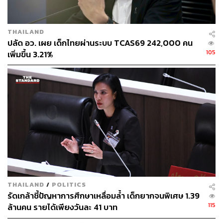
THAILAND
ปลัด อว. เผย เด็กไทยผ่านระบบ TCAS69 242,000 คน
105
เพิ่มขึ้น 3.21%
ด้าน ดร.ไกรยส ภัทราวาท ผู้จัดการกองทุนเพื่อความเสมอ
ภาคทางการศึกษา (กสศ.) กล่าวว่า ข้อเสนองบประมาณดัง
กล่าวได้ผ่านการรับฟังความคิดเห็นสาธารณะจากทุกภาค
THAILAND
/
POLITICS
ส่วนในสังคมเมื่อเดือนพฤศจิกายน 2565 ที่ผ่านมา
รัดเกล้าชี้ปัญหาการศึกษาเหลื่อมล้ำ เด็กยากจนพิเศษ 1.39
115
ล้านคน รายได้เพียงวันละ 41 บาท
นอกจากนี้ กสศ. ยังได้ร่วมกับสถาบันบัณฑิต