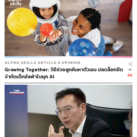
ที่มีรายได้น้อยที่สุดของประเทศให้เป็นไปตามเจตนารมณ์แห่ง
รัฐธรรมนูญมาตรา 54 วรรคหนึ่ง
โดยงบประมาณปี 2567 มุ่งเน้นทำงานร่วมกับหน่วยงานหลัก
เพื่อสนับสนุนการสร้างระบบหลักประกันโอกาสทางการ
ศึกษา ป้องกันเด็กและเยาวชนไม่ให้หลุดจากระบบการศึกษา
กลไกส่งต่อให้เข้าสู่การศึกษาสูงกว่าภาคบังคับจนถึง
อุดมศึกษาหรือสายอาชีพ ทั้งยังช่วยเด็กและเยาวชนนอก
ALPHA SKILLS ARTICLE
/
OPINION
ระบบให้กลับเข้าสู่การเรียนรู้และพัฒนาทักษะชีวิต ทักษะ
Growing Together: วิธีช่วยลูกค้นหาตัวเอง ปลดล็อกขีด
อาชีพที่ตอบโจทย์ชีวิตตามศักยภาพและความถนัดเป็นราย
68
จำกัดเด็กอัลฟ่าในยุค AI
บุคคล นอกจากนี้ ยังครอบคลุมด้านการฟื้นฟูการเรียนรู้จาก
ผลกระทบโควิดให้กลับเข้าสู่ภาวะปกติ สนับสนุนการกระจา
ยอำนาจแก้ความเหลื่อมล้ำในระดับจังหวัดและพื้นที่ รวมถึง
การหนุนเสริมการพัฒนาคุณภาพสถานศึกษาและยกระดับ
ศักยภาพครูทั้งในและนอกระบบการศึกษา เพื่อส่งเสริมความ
เสมอภาคทางการศึกษาในภาพรวมของประเทศ