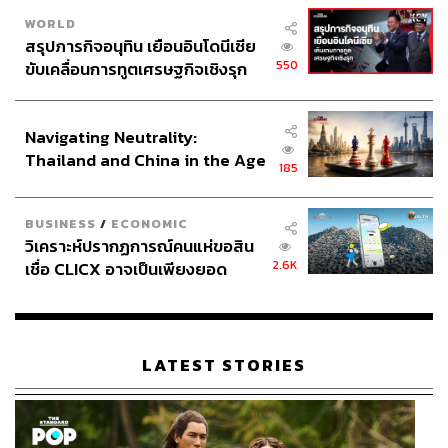
กองทุนเพื่อความเสมอภาคทางการศึกษา (กสศ.)
WORLD
เชื้อไวรัสโคโรนา
สรุปภารกิจอนุทิน เยือนอินโดนีเซีย
550
ขับเคลื่อนการทูตเศรษฐกิจเชิงรุก
ประกาศหุ้นส่วนยุทธศาสตร์ไทย –
อินโดนีเซีย
Navigating Neutrality:
Thailand and China in the Age
185
of a New Global Order
149
BUSINESS
/
ECONOMIC
วิเคราะห์ปรากฏการณ์คนแห่ขอสิน
2.6K
เชื่อ CLICX อาจเป็นเพียงยอด
ABOUT THE AUTHOR
ภูเขาน้ำแข็ง ของปัญหาหนี้ครัว
เรือนไทยที่ถูกซุกไว้
THE STANDARD TEAM
กองบรรณาธิการ THE STANDARD
LATEST STORIES