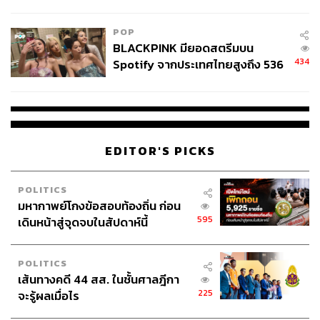
ลง - จีนแห่บุกตลาดเกิดใหม่
ทั้งนี้ เมื่อวันที่ 16 มกราคมที่ผ่านมา พล.อ. ประยุทธ์ จันทร์
โอชา นายกรัฐมนตรี ได้ลงนามเห็นชอบแผนการใช้เงิน กสศ.
POP
ปีงบประมาณ 2567 วงเงิน 7,985,786,100 บาทแล้ว โดยคณะ
BLACKPINK มียอดสตรีมบน
รัฐมนตรีเตรียมพิจารณาในวันพรุ่งนี้ (24 มกราคม)
434
Spotify จากประเทศไทยสูงถึง 536
ล้านครั้ง ตลอด 10 ปีที่ผ่านมา
EDITOR'S PICKS
POLITICS
มหากาพย์โกงข้อสอบท้องถิ่น ก่อน
595
เดินหน้าสู่จุดจบในสัปดาห์นี้
POLITICS
เส้นทางคดี 44 สส. ในชั้นศาลฎีกา
225
จะรู้ผลเมื่อไร
TAGS:
ประสาร ไตรรัตน์วรกุล