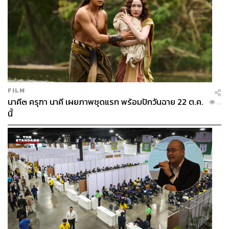
FILM
นาคี๓ ครุฑา นาคี เผยภาพชุดแรก พร้อมปักวันฉาย 22 ต.ค.
...
นี้