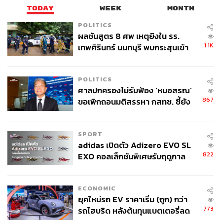
อย่างครอบคลุมทุกพื้นที่ทั้งในเมืองและนอกเมือง
TODAY
WEEK
MONTH
POLITICS
อันดับ 3 ร้อยละ 10.97 ปฏิรูปการจัดสรรงบประมาณให้
ผลชันสูตร 8 ศพ เหตุยิงใน รร.
แก่โรงเรียนตามความจำเป็นที่แท้จริง
1.1K
เทพศิรินทร์ นนทบุรี พบกระสุนเข้า
จุดสำคัญ ‘ศีรษะ-หน้าอก’ ครูถูกยิง
4 นัด จากระยะไกล
และเมื่อสำรวจความเห็นว่ากลุ่มเป้าหมายใดที่ต้องเร่งช่วย
POLITICS
เหลือด้านการศึกษา
ศาลปกครองไม่รับฟ้อง ‘หมอสรณ’
867
ขอเพิกถอนมติสรรหา กสทช. ชี้ยัง
อันดับ 1 ร้อยละ 34.89 คือกลุ่มการศึกษาภาคบังคับ
ไม่ใช่ผู้เดือดร้อนเสียหาย
(ระดับอนุบาลถึงมัธยมศึกษาตอนต้น หรืออายุ 6-15 ปี)
SPORT
adidas เปิดตัว Adizero EVO SL
อันดับ 2 ร้อยละ 31.68 กลุ่มเยาวชนและแรงงานนอก
822
EXO คอลเล็กชันพิเศษรับฤดูกาล
ระบบที่ไม่ได้รับการศึกษา
College Football
อันดับ 3 ร้อยละ 19.54 กลุ่มปฐมวัยระดับเตรียมอนุบาล
ECONOMIC
ยุคใหม่รถ EV ราคาเริ่ม (ถูก) กว่า
ถึงอนุบาล อายุ 2-5 ปี
773
รถไฮบริด หลังต้นทุนแบตเตอรี่ลด