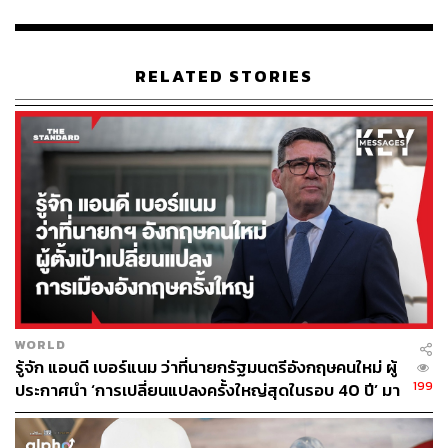
เป็นวันละ 34 บาทเท่านั้น แหล่งรายได้ของครอบครัวร้อยละ
59 มาจากสวัสดิการรัฐและเอกชน ขณะที่การช่วยเหลือ
นักเรียนกลุ่มนี้ของ กสศ. ด้วยทุนเสมอภาคในระดับการศึกษา
RELATED STORIES
ภาคบังคับ อัตรา 3,000 บาทต่อคนต่อปีการศึกษา พบปัญหา
เงินเฟ้อทำให้มูลค่าที่แท้จริงของทุนเสมอภาคเหลือเพียง
2,728 บาท จึงมีโอกาสสูงมากที่ครัวเรือนยากจนจะได้รับผลก
ระทบจากอัตราเงินเฟ้อที่สูงขึ้นมากในปีนี้ อันจะนำไปสู่ความ
เสี่ยงที่บุตรหลานจะหลุดออกจากระบบการศึกษา ทำให้ความ
ยากจนถูกส่งต่อจากรุ่นสู่รุ่น” ดร.ประสารกล่าว
ดร.ประสารกล่าวต่อไปว่า จากสถานการณ์แนวโน้มของ
เศรษฐกิจที่ค่าครองชีพจะเพิ่มสูงขึ้น รวมทั้งการชะลอตัวทาง
เศรษฐกิจ ครัวเรือนยากจนพิเศษผู้มีรายได้น้อยที่สุดของ
ประเทศยังคงอยู่ในภาวะความเสี่ยงที่ลูกหลานอาจหลุดจาก
WORLD
ระบบการศึกษา คำของบประมาณปี 2567 คณะกรรมการ
รู้จัก แอนดี เบอร์แนม ว่าที่นายกรัฐมนตรีอังกฤษคนใหม่ ผู้
บริหาร กสศ. จึงเห็นควรเสนอเพิ่มอัตราเงินอุดหนุนอย่างมี
199
ประกาศนำ ‘การเปลี่ยนแปลงครั้งใหญ่สุดในรอบ 40 ปี’ มา
เงื่อนไข หรือทุนเสมอภาค ขึ้นอีก 750-1,050 บาทต่อเทอม
สู่การเมืองอังกฤษ
ตามระดับการศึกษาตั้งแต่อนุบาลถึงมัธยมศึกษาตอนต้น เพื่อ
บรรเทาปัญหาค่าใช้จ่ายให้กับครัวเรือนยากลำบากร้อยละ 15