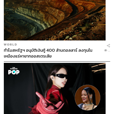
WORLD
ทำไมสหรัฐฯ อนุมัติเงินกู้ 400 ล้านดอลลาร์ ลงทุนใน
...
เหมืองแร่หายากออสเตรเลีย