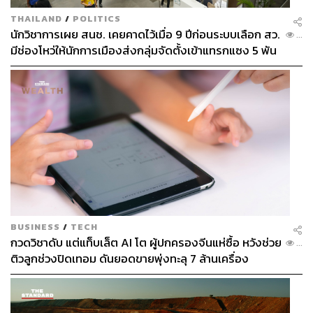
THAILAND
/
POLITICS
นักวิชาการเผย สนช. เคยคาดไว้เมื่อ 9 ปีก่อนระบบเลือก สว.
...
มีช่องโหว่ให้นักการเมืองส่งกลุ่มจัดตั้งเข้าแทรกแซง 5 พัน
ล้านยึดประเทศได้
BUSINESS
/
TECH
กวดวิชาดับ แต่แท็บเล็ต AI โต ผู้ปกครองจีนแห่ซื้อ หวังช่วย
...
ติวลูกช่วงปิดเทอม ดันยอดขายพุ่งทะลุ 7 ล้านเครื่อง