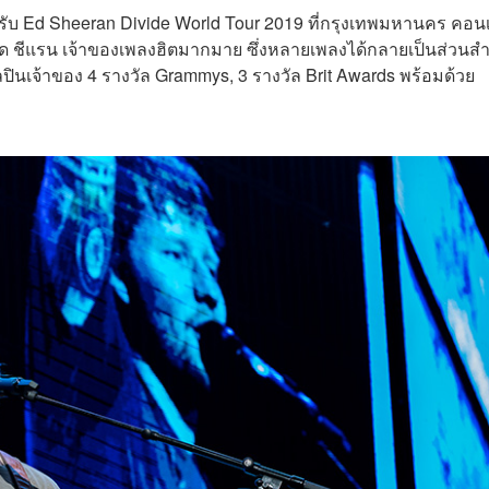
สำหรับ Ed Sheeran Divide World Tour 2019 ที่กรุงเทพมหานคร คอนเ
ด ชีแรน เจ้าของเพลงฮิตมากมาย ซึ่งหลายเพลงได้กลายเป็นส่วนส
ลปินเจ้าของ 4 รางวัล Grammys, 3 รางวัล Brit Awards พร้อมด้วย