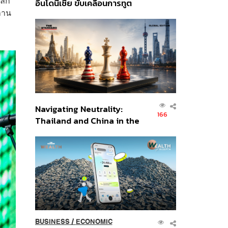
โลก
อินโดนีเซีย ขับเคลื่อนการทูต
ถาน
เศรษฐกิจเชิงรุก ประกาศหุ้น
ส่วนยุทธศาสตร์ไทย –
อินโดนีเซีย
Navigating Neutrality:
166
Thailand and China in the
Age of a New Global
Order
BUSINESS
/
ECONOMIC