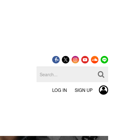
LOG IN
SIGN UP