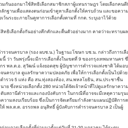
้ร่วมกันออกมาใช้สิทธิเลือกสมาชิกสภาผู้แทนราษฎร โดยเลือกคนดีที
มหลักฐานเพื่อแสดงตนก่อนเข้าคูหาเลือกตั้งให้ครบถ้วน และขอควา
เว้นระยะภายในคูหาการเลือกตั้งตามที่ กกต. ระบุเอาไว้ด้วย
้สิทธิเลือกตั้งกันอย่างคึกคักและตื่นตัวอย่างมาก คาดว่าจะทราบผล
การตำรวจนครบาล (รอง ผบช.น.) ในฐานะโฆษก บช.น. กล่าวถึงการเลื
นี้ ว่า วันพรุ่งนี้จะมีการเลือกตั้งในเขตที่ 9 ของกรุงเทพมหานคร ซึ
จักร พล.ต.อ. สุวัฒน์ แจ้งยอดสุข ผู้บัญชาการตำรวจแห่งชาติ ได้มอบ
นครบาล ดูแลรักษาความปลอดภัย เพื่อให้การเลือกตั้งเป็นไปด้วย
ีตำรวจ 5 แห่ง คือ สน.ทุ่งสองห้อง, สน.พหลโยธิน, สน.ประชาชื่น
ย ซึ่งหน่วยเลือกตั้ง 280 หน่วยได้จัดเจ้าหน้าที่ไปดูแลรักษาควา
้งระดับสถานีตำรวจและกองบังคับการ ในกรณีที่อาจจะมีเหตุความรุน
แลความสงบเรียบร้อย ซึ่งเป็นการจัดเตรียมกำลังตามแผนปฏิบัติการ
้ พล.ต.ต. อรรถพล อนุสิทธิ์ ผู้บังคับการตำรวจนครบาล 2 เป็นผู้
่อนการเลือกตั้งที่ผ่านมาตั้งแต่วันที่ 21-30 มกราคม ได้ระดม