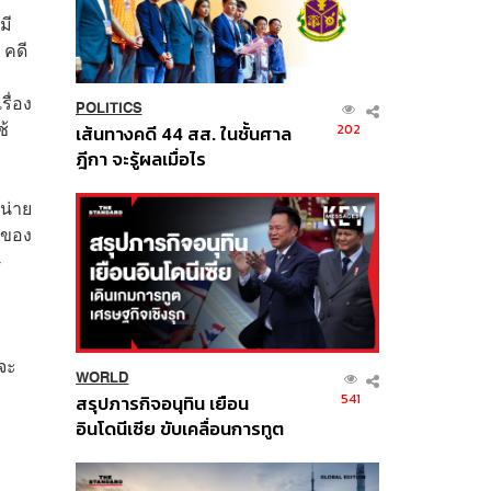
มี
 คดี
รื่อง
POLITICS
ช้
202
เส้นทางคดี 44 สส. ในชั้นศาล
ฎีกา จะรู้ผลเมื่อไร
น่าย
อบของ
-
จะ
WORLD
541
สรุปภารกิจอนุทิน เยือน
อินโดนีเซีย ขับเคลื่อนการทูต
เศรษฐกิจเชิงรุก ประกาศหุ้น
ส่วนยุทธศาสตร์ไทย –