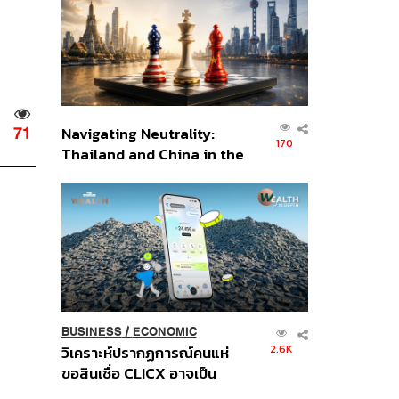
อินโดนีเซีย
Navigating Neutrality:
71
170
Thailand and China in the
Age of a New Global
Order
BUSINESS
/
ECONOMIC
2.6K
วิเคราะห์ปรากฏการณ์คนแห่
ขอสินเชื่อ CLICX อาจเป็น
เพียงยอดภูเขาน้ำแข็ง ของ