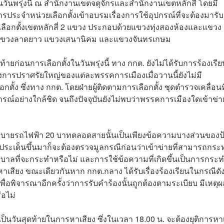
ในวันพรุ่งนี้ ณ สำนักงานเขตจตุจักรและสำนักงานเขตหลักสี่ โดยมี
ะจำหน่วยเลือกตั้งเข้าอบรมเรื่องการใช้อุปกรณ์ที่จะต้องมารั
วยเลือกตั้งเขตหลักสี่ 2 แขวง ประกอบด้วยแขวงทุ่งสองห้องและแขวง
ือ แขวงลาดยาว แขวงเสนานิคม และแขวงจันทรเกษม
ท้ายก่อนการเลือกตั้งในวันพรุ่งนี้ ทาง กกต. ยังไม่ได้รับการร้องเรี
มถึงการปราศรัยใหญ่ของแต่ละพรรคการเมืองเมื่อวานนี้ยังไม่มี
ตั้ง ซึ่งทาง กกต. โดยฝ่ายผู้ติดตามการเลือกตั้ง ชุดตำรวจเคลื่อนที
รณ์อย่างใกล้ชิด จนถึงปัจจุบันยังไม่พบว่าพรรคการเมืองใดเข้าข่า
นโยบายรถไฟฟ้า 20 บาทตลอดสายนั้นเป็นเพียงข้อความบางส่วนของป
็นประเด็นขึ้นมาก็จะต้องตรวจมูลกรณีก่อนว่าเข้าข่ายที่สามารถกระ
รัฐบาลที่จะกระทำหรือไม่ และการใช้ข้อความที่เกิดขึ้นเป็นการกระ
ยหาเสียง ขณะเดียวกันหาก กกต.กลาง ได้รับเรื่องร้องเรียนในกรณีดั
ื่อพิจารณาอีกครั้งว่าการรับคำร้องนั้นถูกต้องตามระเบียบ มีเหตุผ
ือไม่
นี้เป็นวันสุดท้ายในการหาเสียง ซึ่งในเวลา 18.00 น. จะต้องยุติการหา