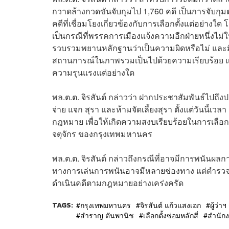
กวาดล้างกวดขันจับกุมไป 1,760 คดี เป็นการจับกุมตา
คดีที่เชื่อมโยงเกี่ยวข้องกับการเลือกตั้งแต่อย่างใด 
เป็นกรณีที่พรรคการเมืองแจ้งความอีกฝ่ายหนึ่งไม่ใ
รวบรวมพยานหลักฐานว่าเป็นความผิดหรือไม่ และมีการร
สถานการณ์ในภาพรวมเป็นไปด้วยความเรียบร้อย แล
ความรุนแรงแต่อย่างใด
พล.ต.ต. จิรสันต์ กล่าวว่า ฝากประชาสัมพันธ์ไปถึง
จ่าย แจก สุรา และห้ามจัดเลี้ยงสุรา ตั้งแต่วันนี้เว
กฎหมาย เพื่อให้เกิดความสงบเรียบร้อยในการเลือกตั้
จตุจักร ของกรุงเทพมหานคร
พล.ต.ต. จิรสันต์ กล่าวถึงกรณีที่อาจมีการพนันผลกา
ทางการเล่นการพนันอาจมีหลายช่องทาง แต่ตำรวจไ
ดำเนินคดีตามกฎหมายอย่างเคร่งครัด
TAGS:
กรุงเทพมหานคร
จิรสันต์ แก้วแสงเอก
ผู้ว่า
สำราญ ตันพานิช
เลือกตั้งซ่อม​หลักสี่​
สำนัก