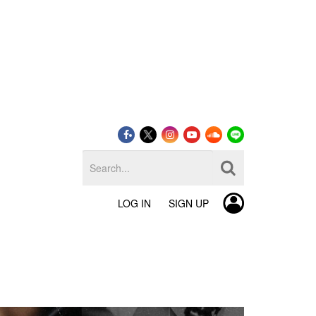
LOG IN
SIGN UP