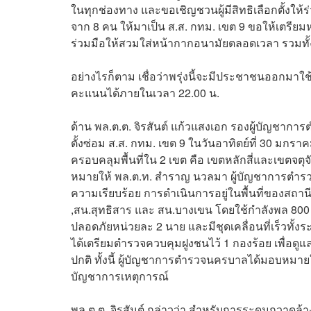
ในทุกช่องทาง และขอเชิญชวนผู้มีสิทธิเลือกตั้งให
จาก 8 คน ให้มาเป็น ส.ส. กทม. เขต 9 ขอให้เตรีย
ร่วมมือให้สวมใส่หน้ากากอนามัยตลอดเวลา รวมทั้ง
อย่างไรก็ตาม เชื่อว่าพรุ่งนี้จะมีประชาชนออกมาใช
คะแนนได้ภายในเวลา 22.00 น.
ด้าน พล.ต.ต. จิรสันต์ แก้วแสงเอก รองผู้บัญชา
ตั้งซ่อม ส.ส. กทม. เขต 9 ในวันอาทิตย์ที่ 30 มกราคม
ครอบคลุมพื้นที่ใน 2 เขต คือ เขตหลักสี่และเขตจตุ
หมายให้ พล.ต.ท. สำราญ นวลมา ผู้บัญชาการตำรวจ
ความเรียบร้อย การดำเนินการอยู่ในพื้นที่ของสถาน
,สน.สุทธิสาร และ สน.บางเขน โดยใช้กำลังพล 800 นา
ปลอดภัยหน่วยละ 2 นาย และมีชุดเคลื่อนที่เร็วทั
ได้เตรียมตำรวจควบคุมฝูงชนไว้ 1 กองร้อย เพื่อดู
ปกติ ทั้งนี้ ผู้บัญชาการตำรวจนครบาลได้มอบหมายให
บัญชาการเหตุการณ์
พล.ต.ต. จิรสันต์ กล่าวว่า สำหรับการระดมกวาดล้างก