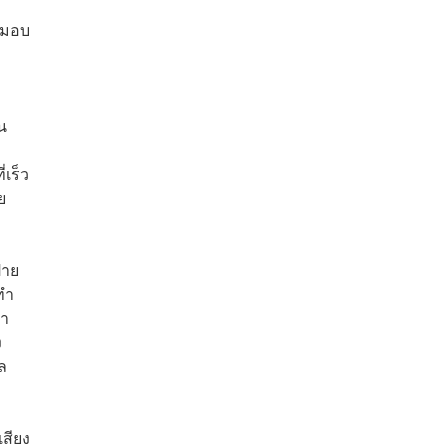
บมอบ
ยน
่เร็ว
ย
้าย
ทำ
ทำ
ง
ล
เสียง