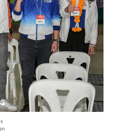
คร
ือก