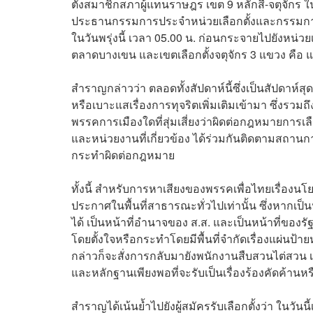
ตั้งสมาชิกสภาผู้แทนราษฎร เขต 9 หลักสี่-จตุจักร 
ประธานกรรมการประจำหน่วยเลือกตั้งและกรรมการปร
ในวันพรุ่งนี้ เวลา 05.00 น. ก่อนกระจายไปยังหน่
ตลาดบางเขน และเขตเลือกตั้งจตุจักร 3 แขวง ค
สำราญกล่าวว่า ตลอดทั้งสัปดาห์นี้ซึ่งเป็นสัปดาห์สุด
หรือเบาะแสเรื่องการทุจริตเพิ่มเติมเข้ามา ซึ่งรว
พรรคการเมืองใดที่สุ่มเสี่ยงว่าผิดต่อกฎหมายการเลือก
และหน่วยงานที่เกี่ยวข้อง ได้ร่วมกันติดตามสถานกา
กระทำผิดต่อกฎหมาย
ทั้งนี้ สำหรับการหาเสียงของพรรคเพื่อไทยเรื่อง
ประกาศในพื้นที่สาธารณะทั่วไปเท่านั้น ซึ่งหากเป
ได้ เป็นหน้าที่อำนาจของ ส.ส. และเป็นหน้าที่ของ
โดยตั้งใจหรือกระทำโดยมีพื้นที่จำกัดเรื่องแผ่นป้า
กล่าวก็จะสั่งการกลับมายังพนักงานสืบสวนไต่สวน เพ
และหลักฐานเพียงพอที่จะรับเป็นเรื่องร้องคัดค้านหร
สำราญได้เน้นย้ำไปยังผู้สมัครรับเลือกตั้งว่า ในวัน