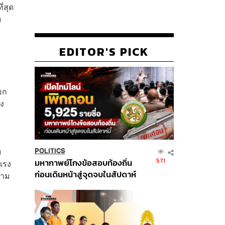
่สุด
ม
EDITOR'S PICK
อก
่ง
ม
POLITICS
571
มหากาพย์โกงข้อสอบท้องถิ่น
แรง
ก่อนเดินหน้าสู่จุดจบในสัปดาห์
ตาม
นี้