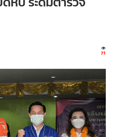
ังปิดหีบ ระดมตำรวจ
71