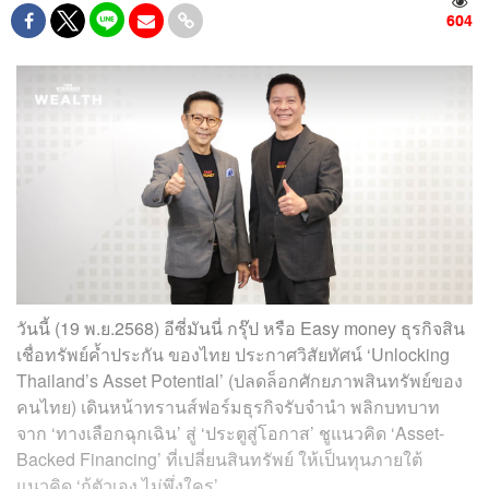
604
วันนี้ (19 พ.ย.2568) อีซี่มันนี่ กรุ๊ป หรือ Easy money ธุรกิจสิน
เชื่อทรัพย์ค้ำประกัน ของไทย ประกาศวิสัยทัศน์ ‘Unlocking
Thailand’s Asset Potential’ (ปลดล็อกศักยภาพสินทรัพย์ของ
คนไทย) เดินหน้าทรานส์ฟอร์มธุรกิจรับจำนำ พลิกบทบาท
จาก ‘ทางเลือกฉุกเฉิน’ สู่ ‘ประตูสู่โอกาส’ ชูแนวคิด ‘Asset-
Backed Financing’ ที่เปลี่ยนสินทรัพย์ ให้เป็นทุนภายใต้
แนวคิด ‘กู้ตัวเอง ไม่พึ่งใคร’