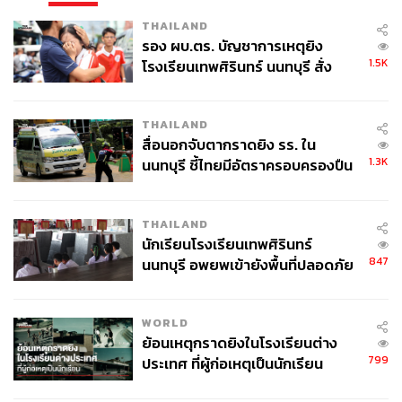
THAILAND
รอง ผบ.ตร. บัญชาการเหตุยิง
1.5K
โรงเรียนเทพศิรินทร์ นนทบุรี สั่ง
ค้นหา 2 รอบยืนยันไร้คนติดค้าง พบ
ศพปู่-ย่าที่บ้านพักผู้ก่อเหตุ
THAILAND
603
สื่อนอกจับตากราดยิง รร. ใน
1.3K
นนทบุรี ชี้ไทยมีอัตราครอบครองปืน
สูงในระดับต้นของภูมิภาค
ABOUT THE AUTHOR
โมจัง ลีลา
THAILAND
นักเรียนโรงเรียนเทพศิรินทร์
Content Creator สำนักข่าว THE
STANDARD WEALTH ผู้เชื่อมั่นว่าความมั่งคั่ง
847
นนทบุรี อพยพเข้ายังพื้นที่ปลอดภัย
ที่ยั่งยืนสามารถออกแบบได้ด้วยตัวเอง
ชั่วคราว หลังเหตุใช้อาวุธปืนภายใน
โรงเรียนคลี่คลาย
WORLD
ย้อนเหตุกราดยิงในโรงเรียนต่าง
799
ประเทศ ที่ผู้ก่อเหตุเป็นนักเรียน