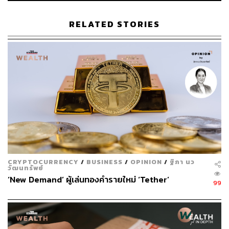
อานิสงส์มาก เนื่องจากคนจะลงทุนทำธุรกิจใหม่เพิ่มขึ้น จึง
ต้องการแหล่งเงินทุนที่เข้าถึงง่าย ในขณะที่ช่วงเศรษฐกิจ
RELATED STORIES
ชะลอตัว การเติบโตธุรกิจก็จะชะลอตาม เพราะคนจะจำนำ
แลกเงินไปหมุน เท่าที่จำเป็น เมื่อมีสภาพคล่องพอแล้ว ก็จะรีบ
มาไถ่ถอน เพราะกังวลเรื่องภาระดอกเบี้ย
สำหรับปี 2568 ธุรกิจ Easy money เติบโตแข็งแกร่งอย่างต่อ
เนื่อง โดยมีปัจจัยสนับสนุนหลัก จากราคาทองที่ปรับสูงขึ้น
ตลอดทั้งปี ทำให้ได้กำไรจากส่วนต่างราคาทองของลูกค้า ใน
ช่วงระยะเวลาจำนำ 5 เดือน
ทั้งนี้ในระยะข้างหน้า คาดว่า ราคาทองจะปรับเพิ่มขึ้นอีก
จากกระแสภูมิรัฐศาสตร์ Dedollarization ที่ทั่วโลกลดการ
CRYPTOCURRENCY
/
BUSINESS
/
OPINION
/
ฐิภา นว
วัฒนทรัพย์
พึ่งพาดอลลาร์สหรัฐฯ อย่างไรก็ตาม ในช่วงที่ราคาทอง
‘New Demand’ ผู้เล่นทองคำรายใหม่ ‘Tether’
ผันผวน บริษัทมีการจำกัดความเสี่ยง ด้วยการจำกัดวงเงิน ไม่
99
ได้ให้วงเงินเต็มจำนวน ตามมูลค่าสินทรัพย์ที่ประเมินได้
คนรุ่นใหม่ จำนำทอง ลงทุนคริปโต-ธุรกิจ