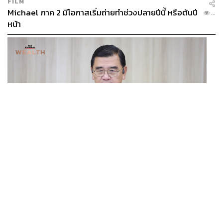
FILM
Michael ภาค 2 มีโอกาสเริ่มถ่ายทำช่วงปลายปีนี้ หรือต้นปี
...
หน้า
BUSINESS
/
ECONOMIC
ฮับ Data Center ไทย อย่าแลกกับค่าไฟแพง! CEO ภาค
...
อุตสาหกรรมชี้รัฐต้องคุมต้นทุนน้ำ-ไฟ