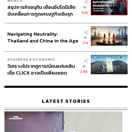
WORLD
สรุปภารกิจอนุทิน เยือนอินโดนีเซีย
543
ขับเคลื่อนการทูตเศรษฐกิจเชิงรุก
ประกาศหุ้นส่วนยุทธศาสตร์ไทย –
อินโดนีเซีย
Navigating Neutrality:
Thailand and China in the Age
174
of a New Global Order
BUSINESS
/
ECONOMIC
วิเคราะห์ปรากฏการณ์คนแห่ขอสิน
2.6K
เชื่อ CLICX อาจเป็นเพียงยอด
ภูเขาน้ำแข็ง ของปัญหาหนี้ครัว
เรือนไทยที่ถูกซุกไว้
LATEST STORIES