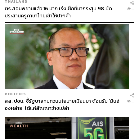
THAILAND
ตร.สอบพยานแล้ว 16 ปาก เร่งเช็กที่มากระสุน 98 นัด
...
ประสานครูภาษาไทยเข้าให้ปากคำ
POLITICS
สส. ปชน. จี้รัฐบาลทบทวนนโยบายเมียนมา ต้อนรับ ‘มินอ่
...
องหล่าย’ ได้แค่สัญญาว่างเปล่า