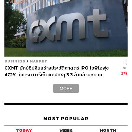
ทั้งนี้ในด้านจำนวนลูกค้า ปัจจุบัน Easy money ยังมีจำนวน
ลูกค้าน้อย เนื่องจากคนไทย ยังไม่รู้จักบริการนี้ในวงกว้าง จึง
มีพื้นที่เติบโตอีกมาก อีกทั้งยังติดภาพจำ ธุรกิจโรงรับจำนำ
ดั้งเดิม ซึ่งมองว่าลูกค้าที่มาใช้บริการ เป็นคนที่ขัดสนทางการ
เงิน และไม่มีทางเลือก ทั้งที่ความจริงแล้วลูกค้าที่มาใช้
บริการปัจจุบัน เป็นกลุ่มคน ที่รู้จักคว้าโอกาสทางการเงิน มี
สินทรัพย์เป็นของตัวเอง เพราะหารายได้เก่ง
BUSINESS
/
MARKET
สามารถติดตาม THE STANDARD WEALTH
CXMT ยักษ์ชิปจีนสร้างประวัติศาสตร์ IPO ไอพีโอพุ่ง
ผ่านแอปพลิเคชันต่างๆ ที่คุณสะดวกหรือใช้งานอยู่แล้วได้เลย
279
472% วันแรก มาร์เก็ตแคปทะลุ 3.3 ล้านล้านหยวน
MORE
TAGS:
IPO
ราคาทองคำ
โรงรับจำนำ
ทองคำ
สตาร์ทอัพ
Dedollarization
อีซี่มันนี่
Easy money
MOST POPULAR
SME
คนรุ่นใหม่
TODAY
WEEK
MONTH