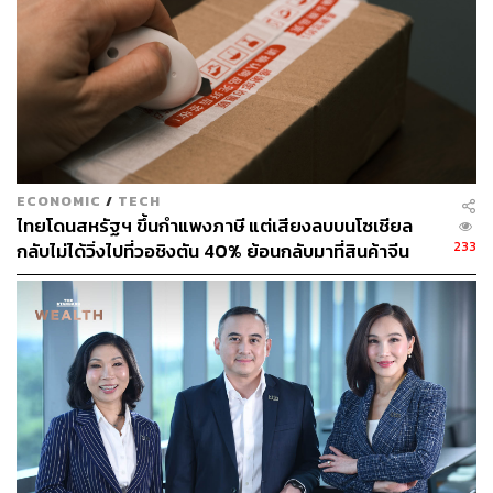
ทรัพย์สินที่คนไทยนิยมนำมาจำ 5 อันดับแรก มีดังนี้ 1.ทองคำ
2.เพชร 3.นาฬิกา 4.พระเครื่อง 5.กระเป๋าแบรนด์เนม ทั้งนี้ใน
ช่วงที่ผ่านมา นอกจากกลุ่ม sme ที่เป็นลูกค้าหลักแล้ว ยังเห็น
กระแสกลุ่มคนรุ่นใหม่ นำทองมาจำนำ เพื่อนำเงินสดไปลง
ทุนในคริปโตเคอเรนซี และต่อยอดไอเดียสร้างธุรกิจ สตาร์ท
อัปเป็นของตัวเองมากขึ้น
ECONOMIC
/
TECH
ไทยโดนสหรัฐฯ ขึ้นกำแพงภาษี แต่เสียงลบบนโซเชียล
233
กลับไม่ได้วิ่งไปที่วอชิงตัน 40% ย้อนกลับมาที่สินค้าจีน
จ่อ IPO มั่นใจ สินเชื่อโตทะลุ 7 หมื่นล้าน
ราคาถูกที่ทะลักจน SME ไทยสู้ไม่ไหว
คาดว่าสิ้นปี 2568 จะมีพอร์ตสินเชื่อคงค้าง 28,000 ล้านบาท
เติบโต 35% เมื่อเทียบกับปีก่อนหน้า สำหรับปี 2569 ตั้งเป้ามี
พอร์ตสินเชื่อคงค้าง 40,000 ล้านบาท เติบโต 20% ทั้งนี้
ปัจจุบัน Easy money อยู่ระหว่างจัดทำบัญชี ให้ได้ตาม
มาตรฐาน ตลาดหลักทรัพย์แห่งประเทศไทย เพื่อเตรียมเสนอ
ขาย IPO ในอีก 3 ปีข้างหน้า ทั้งนี้คาดว่า ในช่วงเวลาดังกล่าว
สินเชื่อคงค้างจะเติบโตไปสู่ระดับ 60,000-70,000 ล้านบาท