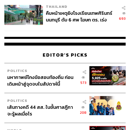
THAILAND
คืบหน้าเหตุยิงโรงเรียนเทพศิรินทร์
693
นนทบุรี ดับ 6 ศพ โฆษก ตร. เร่ง
สอบปมขโมยปืนปู่ก่อเหตุ
EDITOR'S PICKS
POLITICS
มหากาพย์โกงข้อสอบท้องถิ่น ก่อน
573
เดินหน้าสู่จุดจบในสัปดาห์นี้
POLITICS
เส้นทางคดี 44 สส. ในชั้นศาลฎีกา
208
จะรู้ผลเมื่อไร