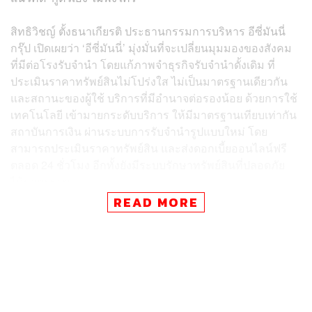
สิทธิวิชญ์ ตั้งธนาเกียรติ ประธานกรรมการบริหาร อีซี่มันนี่
กรุ๊ป เปิดเผยว่า ‘อีซี่มันนี่’ มุ่งมั่นที่จะเปลี่ยนมุมมองของสังคม
ที่มีต่อโรงรับจำนำ โดยแก้ภาพจำธุรกิจรับจำนำดั้งเดิม ที่
ประเมินราคาทรัพย์สินไม่โปร่งใส ไม่เป็นมาตรฐานเดียวกัน
และสถานะของผู้ใช้ บริการที่มีอำนาจต่อรองน้อย ด้วยการใช้
เทคโนโลยี เข้ามายกระดับบริการ ให้มีมาตรฐานเทียบเท่ากัน
สถาบันการเงิน ผ่านระบบการรับจำนำรูปแบบใหม่ โดย
สามารถประเมินราคาทรัพย์สิน และส่งดอกเบี้ยออนไลน์ฟรี
ตลอด 24 ชั่วโมง อีกทั้งยังมีระบบรักษาทรัพย์สินที่ปลอดภัย
ได้มาตรฐาน
READ MORE
นอกจากนี้ ยังทำหน้าที่เป็น Bridging Loan ช่วยคนไทยที่มี
ทรัพย์สินอยู่ในมือ แต่เข้าไม่ถึงเงินทุนในระบบ เพราะไม่มี
คะแนนเครดิต สามารถคว้าโอกาสต่อยอดธุรกิจ และการ
ลงทุน
ทำให้ปัจจุบันธุรกิจเติบโตต่อเนื่องจนมี 98 สาขา และพอร์ต