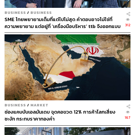
BUSINESS
/
BUSINESS
SME ไทยพยายามเต็มที่แต่ไปไม่สุด คำตอบอาจไม่ใช่ที่
แนวโน้มธุรกิจรับจำนำ 5-10 ปี ข้างหน้า
312
ความพยายาม แต่อยู่ที่ ‘เครื่องมือบริหาร’ ttb จึงออกแบบ
ttb business one แพลตฟอร์มที่มุ่งเป็น ‘Digital CFO’
สุธี พนาวร ประธานเจ้าหน้าที่บริหาร บริษัท ตั้งธนสิน จำกัด
ให้ธุรกิจไทย
มองว่า ธุรกิจ Easy money จะเติบโตอย่างต่อเนื่อง เนื่องจาก
ทุกวัฏจักรเศรษฐกิจ มนุษย์จะต้องมีการปรับตัว เพื่อหาทาง
รอด โดยเฉพาะช่วงเศรษฐกิจขาลง กลุ่มลูกค้า sme ที่เข้าไม่
ถึงสภาพคล่อง จะหันมาใช้บริการรับจำนำมากขึ้น เพื่อต่อย
อดธุรกิจใหม่ ให้เติบโตต่อไปได้ ซึ่ง Easy money ถือเป็น
พาร์ตเนอร์ที่ช่วยให้ผู้ประกอบการมีเงินทุนตั้งต้นธุรกิจ
นอกจากนี้จากมูลค่าสินทรัพย์ และพฤติกรรมลูกค้า ก็เป็น
ปัจจัยสำคัญ ที่สนับสนุนการเติบโตธุรกิจรับจำนำ ในอนาคต
BUSINESS
/
MARKET
คนไทยจะครอบครองสินทรัพย์มากขึ้น โดยเฉพาะทองคำ
ช่องแคบบับเอลมันเดบ จุดคอขวด 12% การค้าโลกเสี่ยง
หากราคาทองคำ ปรับตัวขึ้นอย่างต่อเนื่อง ตามมุมมองของผู้
167
ชะงัก กระทบราคาทองคำ
เชี่ยวชาญ คาดว่าธุรกิจจะโตตามมูลค่าของสินทรัพย์