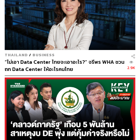
บนเวทีงาน THE STANDARD ECONOMIC FORUM 2025
Uwem Ukpong ผู้นำทีม Global Services ของ AWS จะมา
เผยวิสัยทัศน์ “The Century of Cloud” เพื่อตอกย้ำว่าทำไมช่วง
เวลานี้จึงนับเป็นจังหวะทองของ Cloud Data และ AI
พร้อม Checklist สำหรับประเทศไทย ภาคธุรกิจและภาครัฐ
THAILAND
/
BUSINESS
ต้องทำอะไรบ้าง เพื่อก้าวสู่การเป็นศูนย์กลางดิจิทัลแห่ง
“ไม่เอา Data Center ไทยจะเอาอะไร?” จรีพร WHA ชวน
ภูมิภาค พร้อมสร้างระบบเศรษฐกิจที่ แข่งขันได้ เติบโตไว
2.9K
ถก Data Center ให้อะไรคนไทย
และยั่งยืน
อ้างอิง:
https://www.ceraweek.com/en/speakers/uwem-ukpo