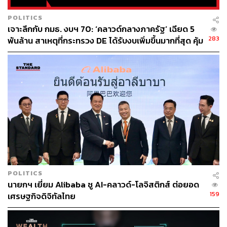
ng-1060-2518
POLITICS
https://www.aboutamazon.com/news/company-news/
เจาะลึกกับ กมธ. งบฯ 70: ‘คลาวด์กลางภาครัฐ’ เฉียด 5
aws-ceo-matt-garman-leadership-update
283
พันล้าน สาเหตุที่กระทรวง DE ได้รับงบเพิ่มขึ้นมากที่สุด คุ้ม
ค่าจริงหรือไม่
สามารถติดตาม THE STANDARD WEALTH
ผ่านแอปพลิเคชันต่างๆ ที่คุณสะดวกหรือใช้งานอยู่แล้วได้เลย
TAGS:
THE STANDARD ECONOMIC FORUM 2025
Uwem Ukpong
Amazon Web Services
Cloud
AWS
POLITICS
นายกฯ เยี่ยม Alibaba ชู AI-คลาวด์-โลจิสติกส์ ต่อยอด
159
เศรษฐกิจดิจิทัลไทย