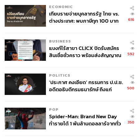
ECONOMIC
เทียบรายจ่ายบุคลากรรัฐ ไทย vs.
616
ต่างประเทศ: พบภาษีทุก 100 บาท
ของคนไทยใช้ไปกับข้าราชการเฉียด
40 บาท
BUSINESS
แบงก์ไร้สาขา CLICX ปิดรับสมัคร
592
สินเชื่อชั่วคราว พร้อมส่งสัญญาณ
เตือนกลุ่มกู้เงินผิดวัตถุประสงค์-ให้
ข้อมูลเท็จ เตรียมดำเนินคดีเด็ดขาด
POLITICS
‘ประภาศ คงเอียด’ กรรมการ ป.ป.ช.
500
อดีตอธิบดีกรมธนารักษ์ ถึงแก่
อนิจกรรม
POP
Spider-Man: Brand New Day
350
ทำรายได้ 1 พันล้านดอลลาร์จากทั่ว
โลกภายใน 6 วัน