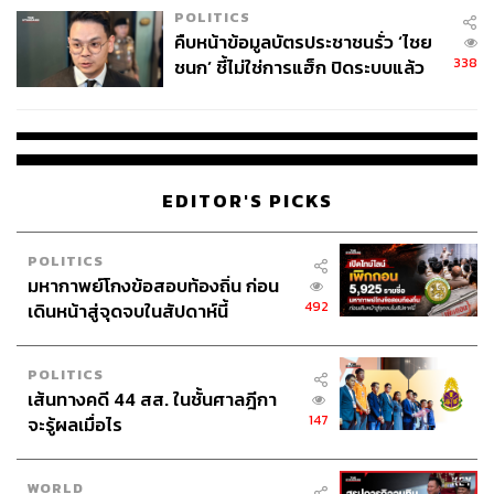
POLITICS
คืบหน้าข้อมูลบัตรประชาชนรั่ว ‘ไชย
338
ชนก’ ชี้ไม่ใช่การแฮ็ก ปิดระบบแล้ว
พบต้นตอจาก IP เดียว
EDITOR'S PICKS
POLITICS
มหากาพย์โกงข้อสอบท้องถิ่น ก่อน
492
เดินหน้าสู่จุดจบในสัปดาห์นี้
POLITICS
เส้นทางคดี 44 สส. ในชั้นศาลฎีกา
147
จะรู้ผลเมื่อไร
WORLD