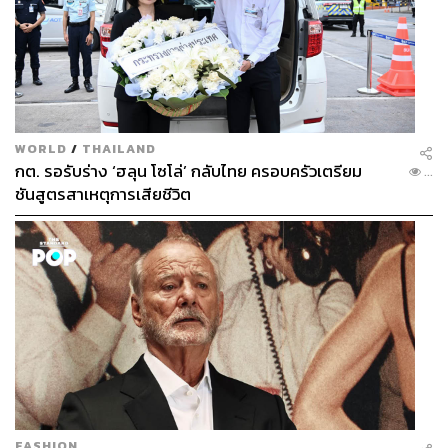
WORLD
/
THAILAND
กต. รอรับร่าง ‘ฮลุน โซโล่’ กลับไทย ครอบครัวเตรียม
...
ชันสูตรสาเหตุการเสียชีวิต
FASHION