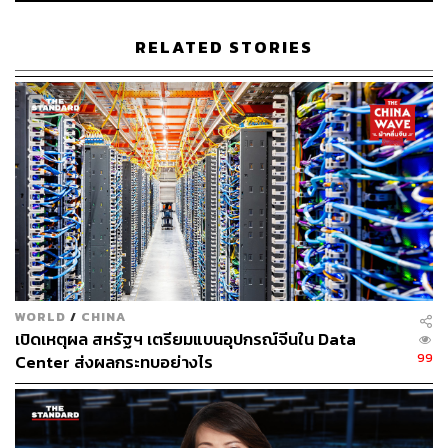
Asia Pacific (Thailand) Region ที่จะมาช่วยให้ธุรกิจไทยเข้า
ถึงเทคโนโลยี
Cloud
ได้รวดเร็ว และปลอดภัยมากขึ้น
RELATED STORIES
โครงการนี้คาดว่าจะสร้างงานนับหมื่นตำแหน่งต่อปี และเพิ่ม
มูลค่าเศรษฐกิจไทยอีกกว่า 3 แสนล้านบาท นี่คืออาจเป็นช่วง
เวลาที่จะผลักดันไทย สู่การเป็น ศูนย์กลางเศรษฐกิจดิจิทัลของ
ภูมิภาค
WORLD
/
CHINA
เปิดเหตุผล สหรัฐฯ เตรียมแบนอุปกรณ์จีนใน Data
99
Center ส่งผลกระทบอย่างไร