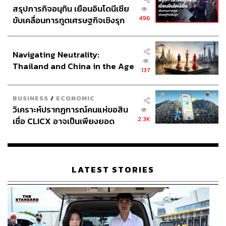
สรุปภารกิจอนุทิน เยือนอินโดนีเซีย
496
ขับเคลื่อนการทูตเศรษฐกิจเชิงรุก
ประกาศหุ้นส่วนยุทธศาสตร์ไทย –
อินโดนีเซีย
Navigating Neutrality:
Thailand and China in the Age
137
of a New Global Order
BUSINESS
/
ECONOMIC
วิเคราะห์ปรากฏการณ์คนแห่ขอสิน
2.3K
เชื่อ CLICX อาจเป็นเพียงยอด
ภูเขาน้ำแข็ง ของปัญหาหนี้ครัว
เรือนไทยที่ถูกซุกไว้
LATEST STORIES