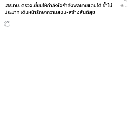
เสธ.ทบ. ตรวจเยี่ยมให้กำลังใจกำลังพลชายแดนใต้ ย้ำไม่
...
ประมาท เดินหน้ารักษาความสงบ-สร้างสันติสุข
News
Wealth
Pop
Podcast
Video
Now
Opinion
Careers
Events
Privacy
About
Contact
Policy
FOR
ADVERTISING
MEMBERSHIP