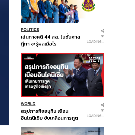
POLITICS
เส้นทางคดี 44 สส. ในชั้นศาล
LOADING...
ฎีกา จะรู้ผลเมื่อไร
WORLD
สรุปภารกิจอนุทิน เยือน
LOADING...
อินโดนีเซีย ขับเคลื่อนการทูต
เศรษฐกิจเชิงรุก ประกาศหุ้น
ส่วนยุทธศาสตร์ไทย –