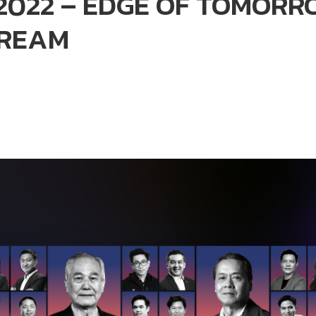
22 – EDGE OF TOMORROW 
TREAM