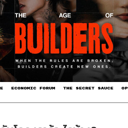
E
ECONOMIC FORUM
THE SECRET SAUCE​
OP