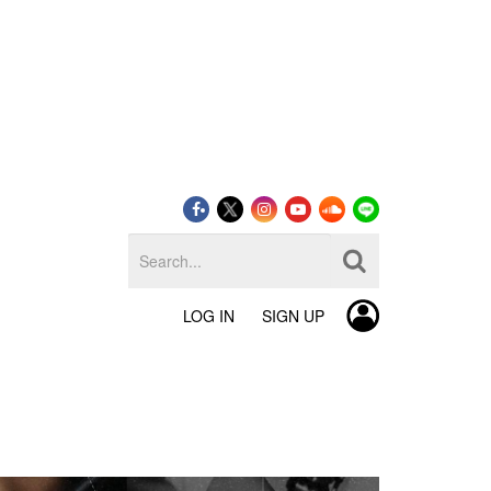
LOG IN
SIGN UP