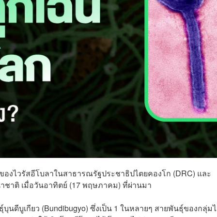
ของไวรัสอีโบลาในสาธารณรัฐประชาธิปไตยคองโก (DRC) และ
าติ เมื่อวันอาทิตย์ (17 พฤษภาคม) ที่ผ่านมา
์บุนดีบูเกียว (Bundibugyo) ซึ่งเป็น 1 ในหลายๆ สายพันธุ์ของกลุ่มไ