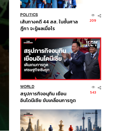
POLITICS
209
เส้นทางคดี 44 สส. ในชั้นศาล
ฎีกา จะรู้ผลเมื่อไร
WORLD
543
สรุปภารกิจอนุทิน เยือน
อินโดนีเซีย ขับเคลื่อนการทูต
เศรษฐกิจเชิงรุก ประกาศหุ้น
ส่วนยุทธศาสตร์ไทย –
อินโดนีเซีย