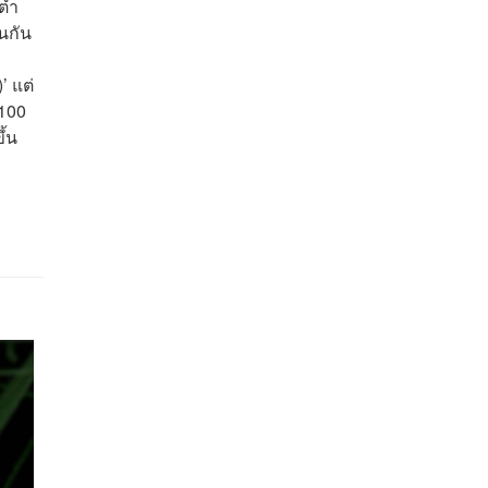
ต่ำ
นกัน
’ แต่
 100
ึ้น