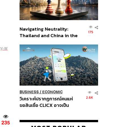
Navigating Neutrality:
175
Thailand and China in the
Age of a New Global
cy-w
Order
BUSINESS
/
ECONOMIC
2.6K
วิเคราะห์ปรากฏการณ์คนแห่
ขอสินเชื่อ CLICX อาจเป็น
เพียงยอดภูเขาน้ำแข็ง ของ
ปัญหาหนี้ครัวเรือนไทยที่ถูกซุก
235
ไว้