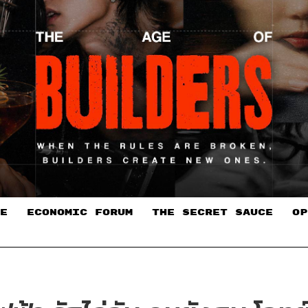
E
ECONOMIC FORUM
THE SECRET SAUCE​
OP