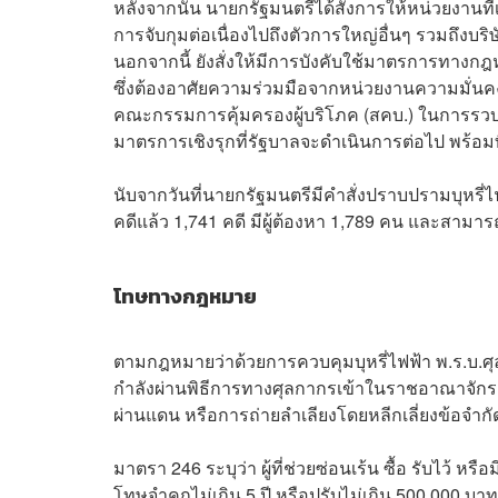
หลังจากนั้น นายกรัฐมนตรีได้สั่งการให้หน่วยงานที
การจับกุมต่อเนื่องไปถึงตัวการใหญ่อื่นๆ รวมถึงบร
นอกจากนี้ ยังสั่งให้มีการบังคับใช้มาตรการทางกฎห
ซึ่งต้องอาศัยความร่วมมือจากหน่วยงานความมั่นค
คณะกรรมการคุ้มครองผู้บริโภค (สคบ.) ในการรวบรว
มาตรการเชิงรุกที่รัฐบาลจะดำเนินการต่อไป พร้อมทิ้
นับจากวันที่นายกรัฐมนตรีมีคำสั่งปราบปรามบุหรี่ไฟฟ
คดีแล้ว 1,741 คดี มีผู้ต้องหา 1,789 คน และสามาร
โทษทางกฎหมาย
ตามกฎหมายว่าด้วยการควบคุมบุหรี่ไฟฟ้า พ.ร.บ.ศุ
กำลังผ่านพิธีการทางศุลกากรเข้าในราชอาณาจักร
ผ่านแดน หรือการถ่ายลำเลียงโดยหลีกเลี่ยงข้อจำกัด
มาตรา 246 ระบุว่า ผู้ที่ช่วยซ่อนเร้น ซื้อ รับไว้ หรือ
โทษจำคุกไม่เกิน 5 ปี หรือปรับไม่เกิน 500,000 บาท 