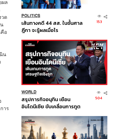
ายผล
ด
มงวด
POLITICS
153
เส้นทางคดี 44 สส. ในชั้นศาล
าน
ฎีกา จะรู้ผลเมื่อไร
่คือ
นิน
ท
WORLD
504
สรุปภารกิจอนุทิน เยือน
อ
อินโดนีเซีย ขับเคลื่อนการทูต
อการ
เศรษฐกิจเชิงรุก ประกาศหุ้น
ส่วนยุทธศาสตร์ไทย –
อินโดนีเซีย