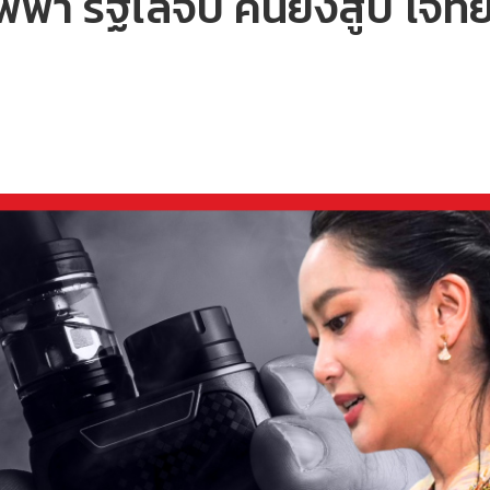
่ไฟฟ้า รัฐไล่จับ คนยังสูบ โจทย