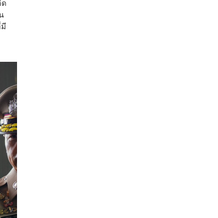
ิด
ัน
มี