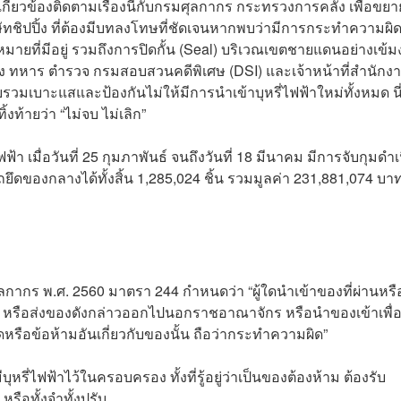
่เกี่ยวข้องติดตามเรื่องนี้กับกรมศุลกากร กระทรวงการคลัง เพื่อขย
ิษัทชิปปิ้ง ที่ต้องมีบทลงโทษที่ชัดเจนหากพบว่ามีการกระทำความผิ
มายที่มีอยู่ รวมถึงการปิดกั้น (Seal) บริเวณเขตชายแดนอย่างเข้
ง ทหาร ตำรวจ กรมสอบสวนคดีพิเศษ (DSI) และเจ้าหน้าที่สำนักง
มเบาะแสและป้องกันไม่ให้มีการนำเข้าบุหรี่ไฟฟ้าใหม่ทั้งหมด นี
งท้ายว่า “ไม่จบ ไม่เลิก”
้า เมื่อวันที่ 25 กุมภาพันธ์ จนถึงวันที่ 18 มีนาคม มีการจับกุมดำเ
ถยึดของกลางได้ทั้งสิ้น 1,285,024 ชิ้น รวมมูลค่า 231,881,074 บา
ลกากร พ.ศ. 2560 มาตรา 244 กำหนดว่า “ผู้ใดนำเข้าของที่ผ่านหรื
 หรือส่งของดังกล่าวออกไปนอกราชอาณาจักร หรือนำของเข้าเพื่
หรือข้อห้ามอันเกี่ยวกับของนั้น ถือว่ากระทำความผิด”
มีบุหรี่ไฟฟ้าไว้ในครอบครอง ทั้งที่รู้อยู่ว่าเป็นของต้องห้าม ต้องรับ
หรือทั้งจำทั้งปรับ