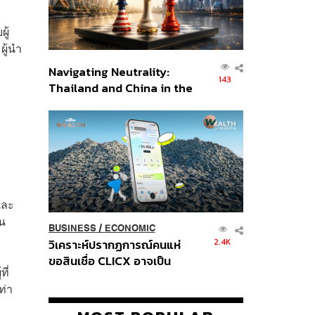
ู้
ผู้นำ
Navigating Neutrality:
143
Thailand and China in the
Age of a New Global
Order
และ
น
BUSINESS
/
ECONOMIC
2.4K
วิเคราะห์ปรากฏการณ์คนแห่
ขอสินเชื่อ CLICX อาจเป็น
ี่
เพียงยอดภูเขาน้ำแข็ง ของ
ท่า
ปัญหาหนี้ครัวเรือนไทยที่ถูกซุก
ไว้