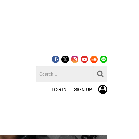
LOG IN
SIGN UP