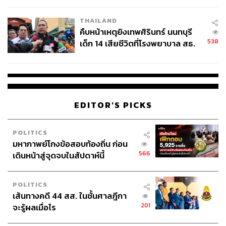
THAILAND
คืบหน้าเหตุยิงเทพศิรินทร์ นนทบุรี
538
เด็ก 14 เสียชีวิตที่โรงพยาบาล สธ.
ยืนยันครูเสียชีวิต 5 ราย เจ็บ 22
ราย
EDITOR'S PICKS
POLITICS
มหากาพย์โกงข้อสอบท้องถิ่น ก่อน
566
เดินหน้าสู่จุดจบในสัปดาห์นี้
POLITICS
เส้นทางคดี 44 สส. ในชั้นศาลฎีกา
201
จะรู้ผลเมื่อไร