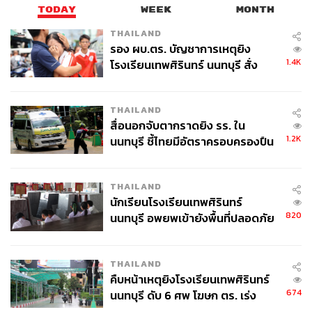
TODAY
WEEK
MONTH
THAILAND
รอง ผบ.ตร. บัญชาการเหตุยิง
1.4K
โรงเรียนเทพศิรินทร์ นนทบุรี สั่ง
ค้นหา 2 รอบยืนยันไร้คนติดค้าง พบ
ศพปู่-ย่าที่บ้านพักผู้ก่อเหตุ
THAILAND
สื่อนอกจับตากราดยิง รร. ใน
1.2K
นนทบุรี ชี้ไทยมีอัตราครอบครองปืน
สูงในระดับต้นของภูมิภาค
THAILAND
นักเรียนโรงเรียนเทพศิรินทร์
820
นนทบุรี อพยพเข้ายังพื้นที่ปลอดภัย
ชั่วคราว หลังเหตุใช้อาวุธปืนภายใน
โรงเรียนคลี่คลาย
THAILAND
คืบหน้าเหตุยิงโรงเรียนเทพศิรินทร์
674
นนทบุรี ดับ 6 ศพ โฆษก ตร. เร่ง
สอบปมขโมยปืนปู่ก่อเหตุ