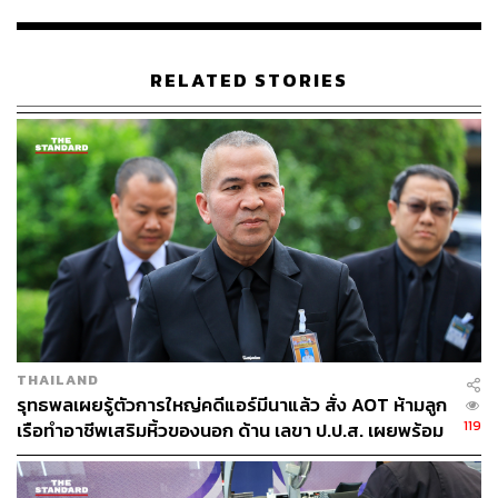
RELATED STORIES
67
ABOUT THE AUTHOR
THE STANDARD TEAM
กองบรรณาธิการ THE STANDARD
THAILAND
รุทธพลเผยรู้ตัวการใหญ่คดีแอร์มีนาแล้ว สั่ง AOT ห้ามลูก
119
เรือทำอาชีพเสริมหิ้วของนอก ด้าน เลขา ป.ป.ส. เผยพร้อม
ส่งข้อมูล-หลักฐานให้ออสเตรเลีย