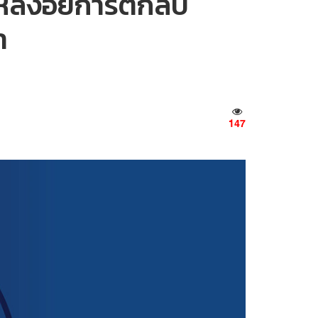
 หลังอัยการตีกลับ
า
147