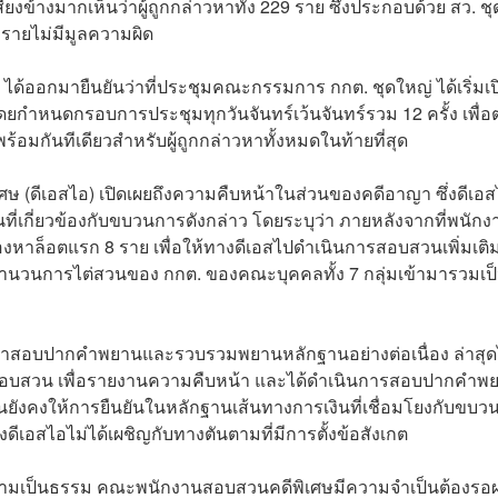
สียงข้างมากเห็นว่าผู้ถูกกล่าวหาทั้ง 229 ราย ซึ่งประกอบด้วย สว. ชุ
 รายไม่มีมูลความผิด
 ได้ออกมายืนยันว่าที่ประชุมคณะกรรมการ กกต. ชุดใหญ่ ได้เริ่มเป
ดยกำหนดกรอบการประชุมทุกวันจันทร์เว้นจันทร์รวม 12 ครั้ง เพื่
มกันทีเดียวสำหรับผู้ถูกกล่าวหาทั้งหมดในท้ายที่สุด
ิเศษ (ดีเอสไอ) เปิดเผยถึงความคืบหน้าในส่วนของคดีอาญา ซึ่งดีเอ
งินที่เกี่ยวข้องกับขบวนการดังกล่าว โดยระบุว่า ภายหลังจากที่พนักง
ู้ต้องหาล็อตแรก 8 ราย เพื่อให้ทางดีเอสไปดำเนินการสอบสวนเพิ่มเต
นวนการไต่สวนของ กกต. ของคณะบุคคลทั้ง 7 กลุ่มเข้ามารวมเป
้าสอบปากคำพยานและรวบรวมพยานหลักฐานอย่างต่อเนื่อง ล่าสุดไ
สอบสวน เพื่อรายงานความคืบหน้า และได้ดำเนินการสอบปากคำพ
ังคงให้การยืนยันในหลักฐานเส้นทางการเงินที่เชื่อมโยงกับขบว
ดีเอสไอไม่ได้เผชิญกับทางตันตามที่มีการตั้งข้อสังเกต
วามเป็นธรรม คณะพนักงานสอบสวนคดีพิเศษมีความจำเป็นต้องรอ