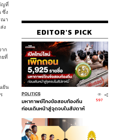
ญที่
ซึ่ง
ารณา
ส่ง
EDITOR'S PICK
จาก
ยที่
นยัน
าร
POLITICS
597
มหากาพย์โกงข้อสอบท้องถิ่น
ก่อนเดินหน้าสู่จุดจบในสัปดาห์
นี้