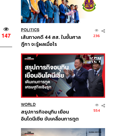
POLITICS
147
236
เส้นทางคดี 44 สส. ในชั้นศาล
ฎีกา จะรู้ผลเมื่อไร
WORLD
554
สรุปภารกิจอนุทิน เยือน
อินโดนีเซีย ขับเคลื่อนการทูต
เศรษฐกิจเชิงรุก ประกาศหุ้น
ส่วนยุทธศาสตร์ไทย –