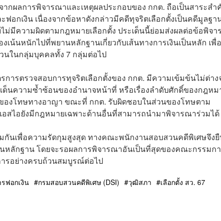
องจากผลการพิจารณาและเหตุผลประกอบของ กกต. ถือเป็นสาระสำคั
กเงิน เนื่องจากข้อหาดังกล่าวมีคดีทุจริตเลือกตั้งเป็นคดีมูลฐาน 
ายไม่มีความผิดตามกฎหมายเลือกตั้ง ประเด็นนี้ย่อมส่งผลต่อข้อพิจ
น้นหนักไปที่พยานหลักฐานเกี่ยวกับเส้นทางการเงินเป็นหลัก เพื่อ
นกลุ่มบุคคลทั้ง 7 กลุ่มต่อไป
รการตรวจสอบการทุจริตเลือกตั้งของ กกต. มีความเข้มข้นไม่ต่าง
ด็นความซ้ำซ้อนของอำนาจหน้าที่ หรือเรื่องลำดับศักดิ์ของกฎหมา
ส่วนของโทษทางอาญา ขณะที่ กกต. รับผิดชอบในส่วนของโทษตาม
ดีเอสไอยังมีกฎหมายเฉพาะด้านอื่นที่สามารถนำมาพิจารณาร่วมได้
มกันเพื่อความรัดกุมสูงสุด ทางคณะพนักงานสอบสวนคดีพิเศษจึงยื
ยานหลักฐาน โดยจะรอผลการพิจารณาอันเป็นที่สุดของคณะกรรมก
การอย่างครบถ้วนสมบูรณ์ต่อไป
ารฟอกเงิน
กรมสอบสวนคดีพิเศษ (DSI)
วุฒิสภา
เลือกตั้ง สว. 67