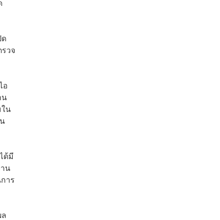
ด
ิด
อตรวจ
สไอ
าน
ิมใน
็น
ด้มี
ยาน
นการ
ผล