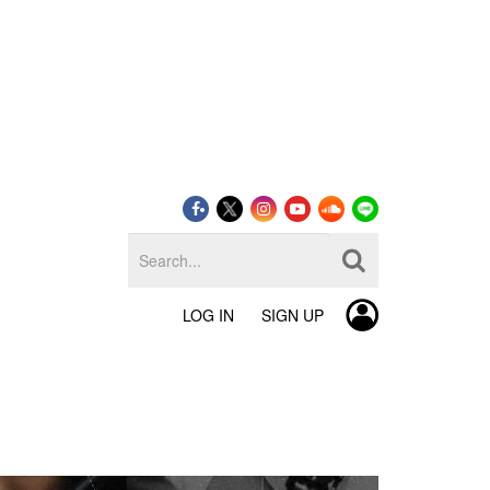
LOG IN
SIGN UP