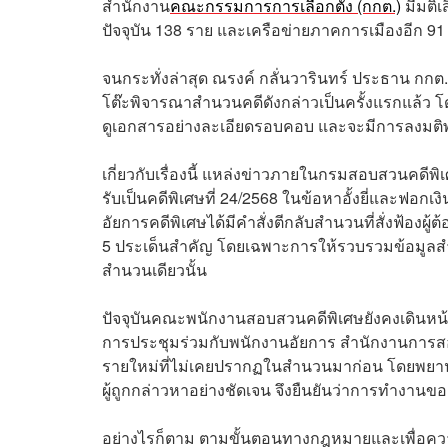
สำนักงาน
คณะกรรมการการเลือกตั้ง (กกต.)
มีมติเ
ปัจจุบัน 138 ราย และเครือข่ายภาคการเมืองอีก 91
จนกระทั่งล่าสุด ณรงค์ กลั่นวารินทร์ ประธาน กกต.
โต๊ะพิจารณาสำนวนคดีดังกล่าวเป็นครั้งแรกแล้ว โ
ดูเอกสารอย่างละเอียดรอบคอบ และจะมีการลงมติพร้อ
เกี่ยวกับเรื่องนี้ แหล่งข่าวภายในกรมสอบสวนคดีพ
รับเป็นคดีพิเศษที่ 24/2568 ในข้อหาอั้งยี่และฟอกเ
อัยการคดีพิเศษได้มีคำสั่งตีกลับสำนวนที่สั่งฟ้องผ
5 ประเด็นสำคัญ โดยเฉพาะการให้รวบรวมข้อมูลสำ
สำนวนเดียวนั้น
ปัจจุบันคณะพนักงานสอบสวนคดีพิเศษยังคงเดินหน
การประชุมร่วมกับพนักงานอัยการ สำนักงานการ
รายใหม่ที่ไม่เคยปรากฏในสำนวนมาก่อน โดยพยานย
ผู้ถูกกล่าวหาอย่างชัดเจน จึงยืนยันว่าการทำงานของ
อย่างไรก็ตาม ตามขั้นตอนทางกฎหมายและเพื่อค