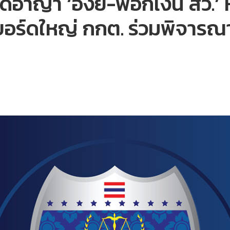
ีอาญา ‘อั้งยี่-ฟอกเงิน สว.’
บอร์ดใหญ่ กกต. ร่วมพิจารณ