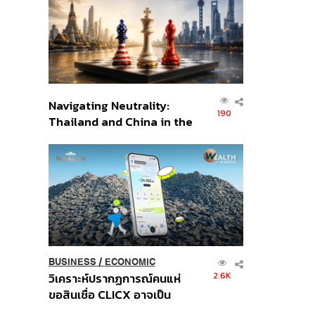
อินโดนีเซีย
Navigating Neutrality:
190
Thailand and China in the
Age of a New Global
Order
BUSINESS
/
ECONOMIC
2.6K
วิเคราะห์ปรากฏการณ์คนแห่
ขอสินเชื่อ CLICX อาจเป็น
เพียงยอดภูเขาน้ำแข็ง ของ