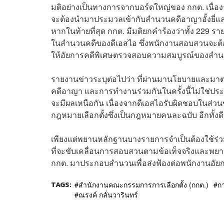
มติอย่างเป็นทางการจากบอร์ดใหญ่ของ กกต. เนื่
จะต้องนำมาประมวลเข้ากับสำนวนคดีอาญาอั้งยี่และฟอ
หากในท้ายที่สุด กกต. มีมติยกคำร้องว่าทั้ง 229 ร
ในสำนวนคดีของดีเอสไอ ซึ่งพนักงานสอบสวนจะต้องเ
ให้อัยการคดีพิเศษตรวจสอบความสมบูรณ์ของสำนวนใ
รายงานข่าวระบุต่อไปว่า ที่ผ่านมานโยบายและมาต
คดีอาญา และการทำงานร่วมกันในครั้งนี้ไม่ใช่ประเ
จะมีผลเหนือกัน เนื่องจากดีเอสไอรับผิดชอบใน
กฎหมายเลือกตั้งซึ่งเป็นกฎหมายคนละฉบับ อีกทั้ง
เพียงแต่พยานหลักฐานบางรายการจำเป็นต้องใช้ร่ว
ที่จะขับเคลื่อนการสอบสวนตามข้อเท็จจริงและพ
กกต. มาประกอบสำนวนเพื่อส่งฟ้องต่อพนักงานอัย
TAGS:
สำนักงานคณะกรรมการการเลือกตั้ง (กกต.)
ก
ณรงค์ กลั่นวารินทร์