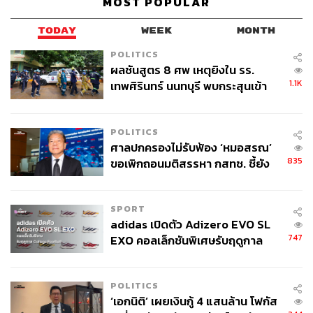
MOST POPULAR
TODAY
WEEK
MONTH
POLITICS
ผลชันสูตร 8 ศพ เหตุยิงใน รร.
1.1K
เทพศิรินทร์ นนทบุรี พบกระสุนเข้า
จุดสำคัญ ‘ศีรษะ-หน้าอก’ ครูถูกยิง
4 นัด จากระยะไกล
POLITICS
ศาลปกครองไม่รับฟ้อง ‘หมอสรณ’
835
ขอเพิกถอนมติสรรหา กสทช. ชี้ยัง
ไม่ใช่ผู้เดือดร้อนเสียหาย
SPORT
adidas เปิดตัว Adizero EVO SL
747
EXO คอลเล็กชันพิเศษรับฤดูกาล
College Football
POLITICS
‘เอกนิติ’ เผยเงินกู้ 4 แสนล้าน โฟกัส