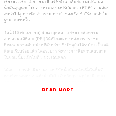
เรือ (ด้วยเรือ 12 ลำ จาก 9 บริษัท) แต่กลับพบว่ามีปริมาณ
น้ำมันสูญหายไปกลางทะเลอย่างปริศนากว่า 57-60 ล้านลิตร
จนนำไปสู่การเชิญตัวกรรมการเจ้าของเรือเข้าให้ปากคำใน
ฐานะพยานนั้น
วันนี้ (15 พฤษภาคม) พ.ต.ต.ยุทธนา แพรดำ อธิบดีกรม
สอบสวนคดีพิเศษ (DSI) ได้เปิดเผยภายหลังการประชุม
ติดตามความคืบหน้าคดีดังกล่าว ซึ่งปัจจุบันได้รับโอนเป็นคดี
พิเศษเรียบร้อยแล้ว โดยระบุว่า ทิศทางการสืบสวนสอบสวน
ในขณะนี้มุ่งเป้าไปที่ 3 ประเด็นหลัก
ได้แก่ 1. การดำเนินงานของบริษัทน้ำมันแห่งหนึ่งในพื้นที่
จังหวัดอ่างทอง 2. คลังน้ำมันในจังหวัดสุราษฎร์ธานี และ 3.
กระบวนการขนส่งน้ำมันทางทะเลภาพรวมจำนวน 99 เที่ยว
จากโรงกลั่นภาคตะวันออกสู่ภาคใต้ ซึ่งการทำงานในทั้งสาม
READ MORE
มิติมีความคืบหน้าไปมาก และพนักงานสอบสวนกำลังเร่งรัด
รวบรวมพยานหลักฐานเพื่อพิสูจน์ทราบการกระทำความผิด
ให้กระจ่างโดยเร็วที่สุด