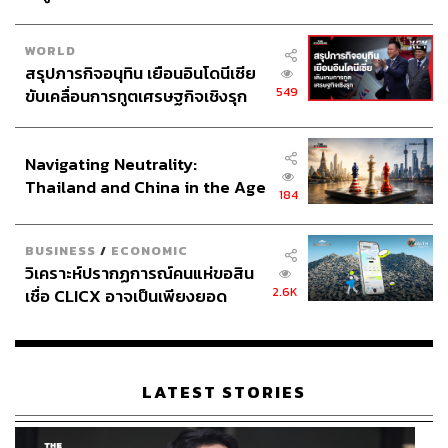
WORLD
สรุปภารกิจอนุทิน เยือนอินโดนีเซีย
549
ขับเคลื่อนการทูตเศรษฐกิจเชิงรุก
ประกาศหุ้นส่วนยุทธศาสตร์ไทย –
อินโดนีเซีย
Navigating Neutrality:
Thailand and China in the Age
184
of a New Global Order
BUSINESS
/
ECONOMIC
วิเคราะห์ปรากฏการณ์คนแห่ขอสิน
2.6K
เชื่อ CLICX อาจเป็นเพียงยอด
ภูเขาน้ำแข็ง ของปัญหาหนี้ครัว
เรือนไทยที่ถูกซุกไว้
LATEST STORIES