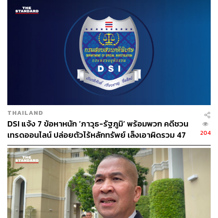
156
ABOUT THE AUTHOR
THE STANDARD TEAM
กองบรรณาธิการ THE STANDARD
THAILAND
DSI แจ้ง 7 ข้อหาหนัก ‘ภาวุธ-รัฐภูมิ’ พร้อมพวก คดีชวน
ABOUT THE PHOTOGRAPHER
204
เทรดออนไลน์ ปล่อยตัวไร้หลักทรัพย์ เล็งเอาผิดรวม 47
ณาฌารัฐ ภักดีอาสา
ราย
ช่างภาพข่าว ประจำสำนักข่าว THE
STANDARD