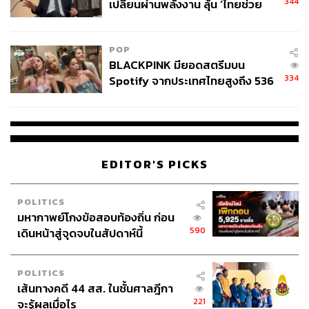
344
เปลี่ยนผ่านพลังงาน ลุ้น ‘ไทยช่วย
ไทยพลัส’ เฟส 2 รอประเมินความ
เหมาะสม
POP
BLACKPINK มียอดสตรีมบน
334
Spotify จากประเทศไทยสูงถึง 536
ล้านครั้ง ตลอด 10 ปีที่ผ่านมา
EDITOR'S PICKS
POLITICS
มหากาพย์โกงข้อสอบท้องถิ่น ก่อน
590
เดินหน้าสู่จุดจบในสัปดาห์นี้
POLITICS
เส้นทางคดี 44 สส. ในชั้นศาลฎีกา
221
จะรู้ผลเมื่อไร