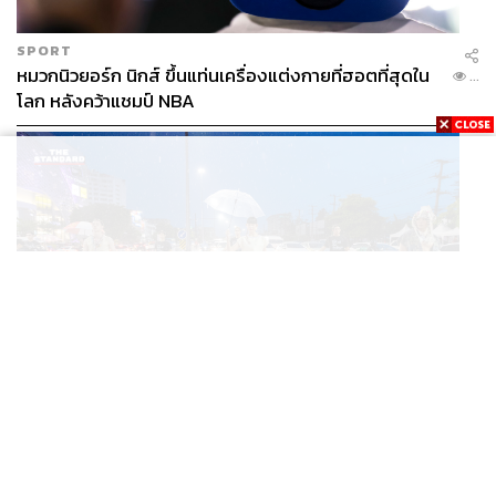
SPORT
หมวกนิวยอร์ก นิกส์ ขึ้นแท่นเครื่องแต่งกายที่ฮอตที่สุดใน
...
โลก หลังคว้าแชมป์ NBA
THAILAND
เมื่อถนนกลายเป็นรันเวย์ ‘แยกรินคำ’ จัด LANNA HAUTE
...
COUTURE กลางสายฝน