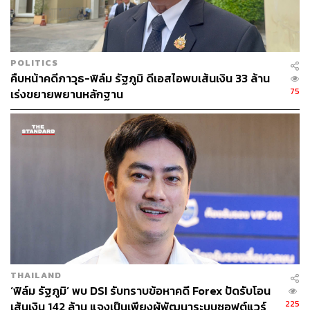
POLITICS
คืบหน้าคดีภาวุธ-ฟิล์ม รัฐภูมิ ดีเอสไอพบเส้นเงิน 33 ล้าน
75
เร่งขยายพยานหลักฐาน
THAILAND
‘ฟิล์ม รัฐภูมิ’ พบ DSI รับทราบข้อหาคดี Forex ปัดรับโอน
225
เส้นเงิน 142 ล้าน แจงเป็นเพียงผู้พัฒนาระบบซอฟต์แวร์