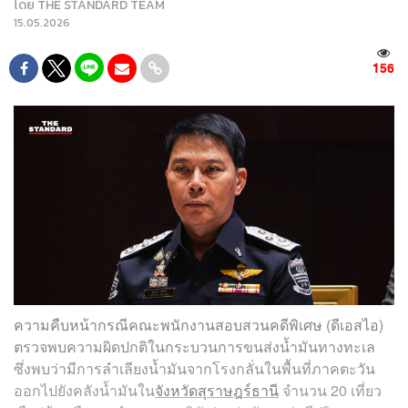
โดย
THE STANDARD TEAM
15.05.2026
156
ความคืบหน้ากรณีคณะพนักงานสอบสวนคดีพิเศษ (ดีเอสไอ)
ตรวจพบความผิดปกติในกระบวนการขนส่งน้ำมันทางทะเล
ซึ่งพบว่ามีการลำเลียงน้ำมันจากโรงกลั่นในพื้นที่ภาคตะวัน
ออกไปยังคลังน้ำมันใน
จังหวัดสุราษฎร์ธานี
จำนวน 20 เที่ยว