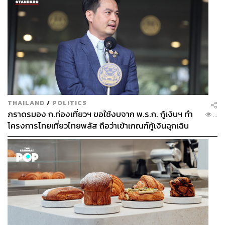
THAILAND
/
POLITICS
ภราดรมอง ก.ท่องเที่ยวฯ ขอใช้งบจาก พ.ร.ก. กู้เงินฯ ทำ
...
โครงการไทยเที่ยวไทยพลัส ถือว่าเข้าเกณฑ์กู้เงินฉุกเฉิน