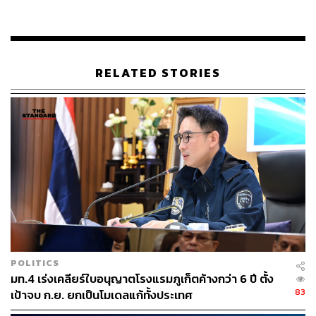
ความผิดปกติในส่วนของเอกสารใบกำกับการขนส่งที่มีการลง
ข้อมูลไม่ครบถ้วน
ล่าสุดเจ้าหน้าที่ได้ตีกรอบการสืบสวนให้แคบลง โดยพุ่งเป้าไป
RELATED STORIES
ที่การเดินทาง 2-3 เที่ยว ของเรือต้องสงสัยจำนวน 3 ลำ จาก 3
บริษัท ซึ่งมีพฤติการณ์การเดินเรือที่ผิดปกติ คือมีการจอด
ลอยลำอยู่กลางทะเลโดยไม่ยอมเข้าเทียบท่าตามกำหนด ที่
สำคัญคือทั้ง 3 บริษัทดังกล่าวยังไม่เคยเข้าให้ข้อมูลในฐานะ
พยานมาก่อน ทั้งนี้ ประเด็นที่ว่าพฤติการณ์ของกลุ่มเรือเหล่า
นี้จะมีความเชื่อมโยงกับคลังน้ำมันในจังหวัดสุราษฎร์ธานี
หรือไม่นั้น ยังคงอยู่ระหว่างการสืบสวนขยายผลเพื่อหาความ
เชื่อมโยงของขบวนการทั้งหมดต่อไป
TAGS:
อ่างทอง
สุราษฎร์ธานี
กรมสอบสวนคดีพิเศษ (DSI)
รถบรรทุกน้ำมัน
POLITICS
มท.4 เร่งเคลียร์ใบอนุญาตโรงแรมภูเก็ตค้างกว่า 6 ปี ตั้ง
83
เป้าจบ ก.ย. ยกเป็นโมเดลแก้ทั้งประเทศ