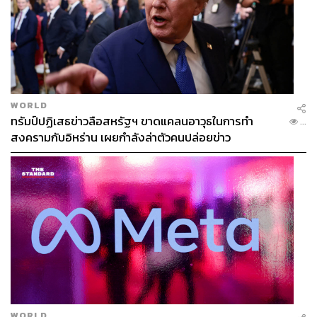
WORLD
ทรัมป์ปฏิเสธข่าวลือสหรัฐฯ ขาดแคลนอาวุธในการทำ
...
สงครามกับอิหร่าน เผยกำลังล่าตัวคนปล่อยข่าว
WORLD