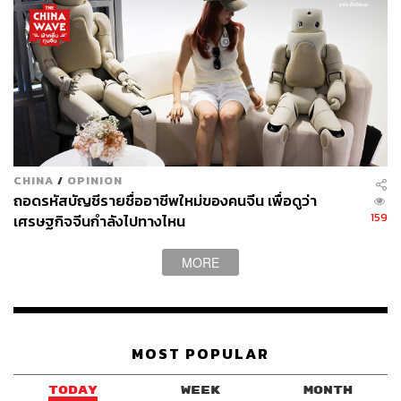
TAGS:
การลงทุน
Opinion
ตลาดหุ้นสหรัฐฯ
S&P 500
บริษัทหลักทรัพย์บัวหลวง จำกัด (มหาชน)
ตลาดหลักทรัพย์ต่างประเทศ
หลักทรัพย์ต่างประเทศ
CHINA
/
OPINION
ถอดรหัสบัญชีรายชื่ออาชีพใหม่ของคนจีน เพื่อดูว่า
159
เศรษฐกิจจีนกำลังไปทางไหน
MORE
2.0K
MOST POPULAR
ABOUT THE AUTHOR
บริษัทหลักทรัพย์ บัวหลวง จำกัด (มหาชน)
TODAY
WEEK
MONTH