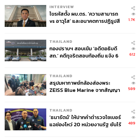
INTERVIEW
ไขรหัสตั้ง ผบ.ตร. ‘ความสามารถ
1.7K
vs อาวุโส’ และอนาคตการปฏิรูปสี
กากี กับ พล.ต.อ. เอก อังสนานนท์
THAILAND
กองปราบฯ สอบเข้ม ‘อดีตอธิบดี
612
สถ.’ คดีทุจริตสอบท้องถิ่น แจ้ง 6
ข้อหาหนัก จ่อชง ป.ป.ช. 12 ส.ค. นี้
THAILAND
สรุปมหากาพย์กล้องส่องพระ
589
ZEISS Blue Marine จากสัญญา
ผลิต 8.3 ล้าน สู่ข้อพิพาท ‘มา
เวลล์ฯ’ ฟ้อง ‘โทน บางแค’ ผิดนัด
THAILAND
จ่ายหนี้-แอบระบุแบรนด์
‘ธนารัตน์’ ให้ปากคำตำรวจไซเบอร์
489
แฉช่องโหว่ 20 หน่วยงานรัฐ ยันไร้
นัยทางการเมือง