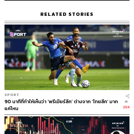
S&P 500 ยังครอบคลุมกว่า 40% ของมูลค่าตลาดหุ้นโลก
RELATED STORIES
ด้วยการลงทุนอ้างอิงดัชนี S&P 500 ผ่าน SP50001 เปิด
โอกาสเข้าถึงหุ้นชั้นนำของโลก ทำให้นักลงทุนไทยเป็นส่วน
หนึ่งของการเติบโตของบริษัท เช่น Apple, Microsoft,
NVIDIA, Starbucks, Netflix และ Berkshire Hathaway ฯลฯ
อีกทั้งบริษัทในดัชนี S&P 500 ส่วนใหญ่ยังมีการดำเนินงาน
ในหลายประเทศทั่วโลก โดยดัชนีมีสัดส่วนรายได้จากตลาด
ต่างประเทศหรือนอกสหรัฐฯ ราว 40% จึงทำให้การลงทุนใน
S&P 500 เปรียบเสมือนได้กระจายการลงทุนในตลาดโลกไป
ในตัวเช่นกัน
ดัชนี S&P 500 มีผลตอบแทนที่แข็งแกร่งในระยะยาว โดย
SPORT
S&P 500 ให้ผลตอบแทนรวมเฉลี่ยราว 10.8% ต่อปีในช่วง 30
90 นาทีที่ทำให้เห็นว่า ‘พรีเมียร์ลีก’ ต่างจาก ‘ไทยลีก’ มาก
ปีย้อนหลัง (ปี 2536-2566) เอาชนะดัชนีหุ้นโลกอย่าง MSCI
204
แค่ไหน
World ที่ให้ผลตอบแทนรวมเฉลี่ย 8.5% ต่อปี หรือดัชนี SET
ของไทย ก็ให้ผลตอบแทนรวมเฉลี่ยเพียง 2.9% ต่อปี ในช่วง
เวลาเดียวกัน นอกจากนี้ S&P 500 ยังเป็นดัชนีที่ยากจะ
เอาชนะ หลังกว่า 94% ของกองทุน Active ที่มีนโยบายการ