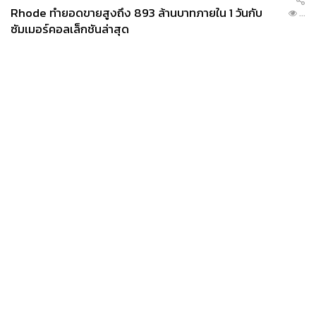
Rhode ทำยอดขายสูงถึง 893 ล้านบาทภายใน 1 วันกับ
...
ซัมเมอร์คอลเล็กชันล่าสุด
News
Wealth
Pop
Podcast
Video
Now
Opinion
Careers
Events
Privacy
About
Contact
Policy
FOR
ADVERTISING
MEMBERSHIP