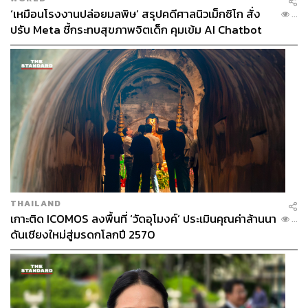
‘เหมือนโรงงานปล่อยมลพิษ’ สรุปคดีศาลนิวเม็กซิโก สั่ง
...
ปรับ Meta ชี้กระทบสุขภาพจิตเด็ก คุมเข้ม AI Chatbot
THAILAND
เกาะติด ICOMOS ลงพื้นที่ ‘วัดอุโมงค์’ ประเมินคุณค่าล้านนา
...
ดันเชียงใหม่สู่มรดกโลกปี 2570