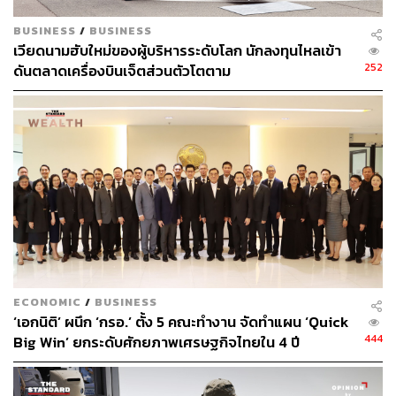
ตอบแทนที่แข็งแกร่ง ประโยชน์ของการกระจายความเสี่ยง
และยังสะดวกต่อการลงทุน หรือคู่หูคนสนิทของบัฟเฟตต์
BUSINESS
/
BUSINESS
อย่าง ชาร์ลี มังเกอร์ ก็เคยมองว่า S&P 500 เป็นดัชนีที่ยากจะ
เวียดนามฮับใหม่ของผู้บริหารระดับโลก นักลงทุนไหลเข้า
เอาชนะ
252
ดันตลาดเครื่องบินเจ็ตส่วนตัวโตตาม
จากความน่าสนใจของดัชนี S&P 500 ข้างต้น ไม่ว่าจะ
เป็นการเปิดโอกาสสู่การลงทุนในบริษัทชั้นนำสหรัฐฯ หรือผล
ตอบแทนที่แข็งแกร่งในระยะยาว จึงไม่น่าแปลกใจที่ดัชนี
S&P 500 จะได้รับการยอมรับอย่างกว้างขวาง
SP50001 จึงเป็นโอกาสที่ดีสำหรับนักลงทุนไทย ในการเข้า
ถึงการลงทุนในดัชนีระดับโลกได้สะดวกและมีประสิทธิภาพ
ผ่านตลาดหุ้นไทย ซื้อ-ขายด้วยสกุลเงินบาท
สามารถศึกษาข้อมูลเพิ่มเติมได้ที่เว็บไซต์
bualuang.co.th/dr
ECONOMIC
/
BUSINESS
‘เอกนิติ’ ผนึก ‘กรอ.’ ตั้ง 5 คณะทำงาน จัดทำแผน ‘Quick
444
Big Win’ ยกระดับศักยภาพเศรษฐกิจไทยใน 4 ปี
สามารถติดตาม THE STANDARD WEALTH
ผ่านแอปพลิเคชันต่างๆ ที่คุณสะดวกหรือใช้งานอยู่แล้วได้เลย