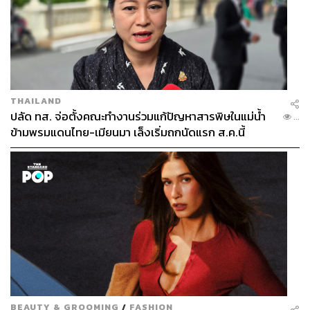
THAILAND
ปลัด ทส. จ่อตั้งคณะทำงานร่วมแก้ปัญหาสารพิษในแม่น้ำ
...
ข้ามพรมแดนไทย-เมียนมา เล็งเริ่มถกนัดแรก ส.ค.นี้
BEAUTY & GROOMING
/
FASHION