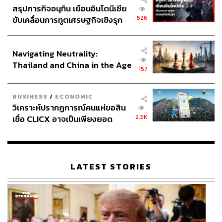
สรุปภารกิจอนุทิน เยือนอินโดนีเซีย
526
ขับเคลื่อนการทูตเศรษฐกิจเชิงรุก
ประกาศหุ้นส่วนยุทธศาสตร์ไทย –
อินโดนีเซีย
Navigating Neutrality:
Thailand and China in the Age
157
of a New Global Order
BUSINESS
/
ECONOMIC
วิเคราะห์ปรากฏการณ์คนแห่ขอสิน
2.5K
เชื่อ CLICX อาจเป็นเพียงยอด
ภูเขาน้ำแข็ง ของปัญหาหนี้ครัว
เรือนไทยที่ถูกซุกไว้
LATEST STORIES