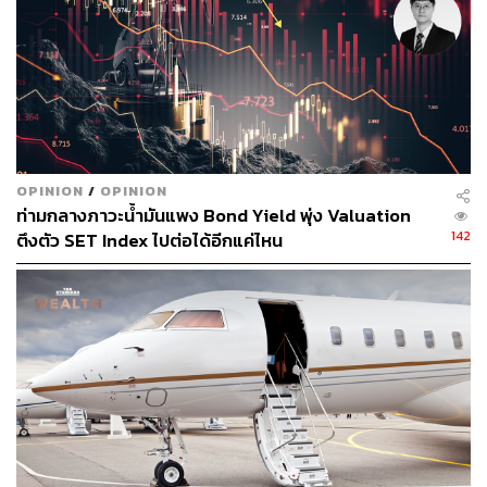
ลงทุนในหุ้นสหรัฐฯ มีผลตอบแทนที่แพ้ดัชนี S&P 500 ใน 20
ปีที่ผ่านมา
OPINION
/
OPINION
ท่ามกลางภาวะน้ำมันแพง Bond Yield พุ่ง Valuation
142
ตึงตัว SET Index ไปต่อได้อีกแค่ไหน
ดัชนี S&P 500 ยังได้รับการยอมรับอย่างกว้างขวางในฐานะ
มาตรฐานของตลาดหุ้นสหรัฐฯ และเป็นหนึ่งในดัชนีที่นัก
ลงทุนทั่วโลกติดตามกันมากที่สุด แม้แต่นักลงทุนระดับ
ตำนานอย่าง วอร์เรน บัฟเฟตต์ ยังยกให้การลงทุนอ้างอิงดัชนี
S&P 500 เป็นหนึ่งในทางเลือกการลงทุนที่ดีที่สุดจากผล