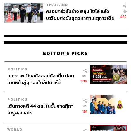
THAILAND
ครอบครัวรับร่าง ฮลุน โซโล่ แล้ว
482
เตรียมส่งชันสูตรหาสาเหตุการเสีย
ชีวิต
EDITOR'S PICKS
POLITICS
มหากาพย์โกงข้อสอบท้องถิ่น ก่อน
536
เดินหน้าสู่จุดจบในสัปดาห์นี้
POLITICS
เส้นทางคดี 44 สส. ในชั้นศาลฎีกา
181
จะรู้ผลเมื่อไร
WORLD