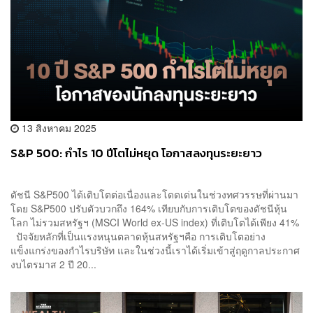
13 สิงหาคม 2025
S&P 500: กำไร 10 ปีโตไม่หยุด โอกาสลงทุนระยะยาว
ดัชนี S&P500 ได้เติบโตต่อเนื่องและโดดเด่นในช่วงทศวรรษที่ผ่านมา
โดย S&P500 ปรับตัวบวกถึง 164% เทียบกับการเติบโตของดัชนีหุ้น
โลก ไม่รวมสหรัฐฯ (MSCI World ex-US index) ที่เติบโตได้เพียง 41%
ปัจจัยหลักที่เป็นแรงหนุนตลาดหุ้นสหรัฐฯคือ การเติบโตอย่าง
แข็งแกร่งของกำไรบริษัท และในช่วงนี้เราได้เริ่มเข้าสู่ฤดูกาลประกาศ
งบไตรมาส 2 ปี 20...