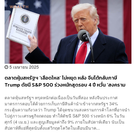
5 เมษายน 2025
ตลาดหุ้นสหรัฐฯ ‘เลือดไหล’ ไม่หยุด หลัง จีนโต้กลับภาษี
Trump ดัชนี S&P 500 ร่วงหนักสุดรอบ 4 ปี หวั่น ‘สงคราม
การค้าโลก’ ถล่มเศรษฐกิจ
ตลาดหุ้นสหรัฐฯ ทรุดหนักต่อเนื่องเป็นวันที่สอง หลังจีนประกาศ
มาตรการตอบโต้ด้วยการเก็บภาษีสินค้านำเข้าจากสหรัฐฯ 34%
กระตุ้นความกังวลว่า Trump ได้จุดชนวนสงครามการค้าโลกที่อาจนำ
ไปสู่ภาวะเศรษฐกิจถดถอย ทำให้ดัชนี S&P 500 ร่วงหนัก 6% ในวัน
ศุกร์ (4 เม.ย.) และสูญเสียมูลค่าถึง 9% ภายในสัปดาห์เดียว นับเป็น
สัปดาห์ที่แย่ที่สุดนับตั้งแต่วิกฤตโควิดในเดือนมีนาค...