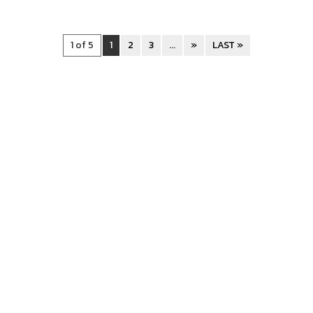
1 of 5
1
2
3
...
»
LAST »