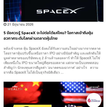
21 มิถุนายน 2026
5 ข้อควรรู้ SpaceX จะไปต่อได้แค่ไหน? โอกาสเข้าถึงหุ้น
อวกาศระดับโลกผ่านตลาดหุ้นไทย
หลังเข้าเทรด หุ้น SpaceX ยังคงได้รับความสนใจอย่างมากจากตลาด
โดยราคาหุ้นปรับขึ้นเหนือราคา IPO อย่างมีนัยสำคัญ และผลักดันให้
มูลค่าตลาดของบริษัททะลุ 2 ล้านล้านดอลลาร์ ทำให้ SpaceX ไม่ใช่
เพียงหนึ่งใน IPO ขนาดใหญ่ที่สุดของตลาด แต่กลายเป็นบททดสอบ
สำคัญว่า นักลงทุนควรตีมูลค่า ‘อนาคตของอวกาศ’ อย่างไร ความ
ยากคือ SpaceX ไม่ได้เป็นธุรกิจมิติเดียว ...