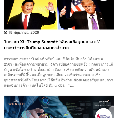
18 พฤษภาคม 2026
วิเคราะห์ Xi–Trump Summit: ‘พักรบเชิงยุทธศาสตร์’
มากกว่าการคืนดีของสองมหาอำนาจ
การพบกันระหว่างโดนัลด์ ทรัมป์ และสี จิ้นผิง ที่ปักกิ่ง (เดือนพ.ค.
2569) สะท้อนความพยายาม ‘จัดระเบียบความขัดแย้ง’ มากกว่าการแก้
ปัญหาเชิงโครงสร้าง ทั้งสองฝ่ายสื่อสารเชิงบวกถึงความคืบหน้าและ
เสถียรภาพที่ดีขึ้น แต่เมื่อดูรายละเอียด จะเห็นว่าความต่างเชิง
ยุทธศาสตร์ยังลึก โดยเฉพาะไต้หวัน อิหร่าน ช่องแคบฮอร์มุซ และการ
แข่งขันการค้า - เทคโนโลยี ทีม Global Inv...