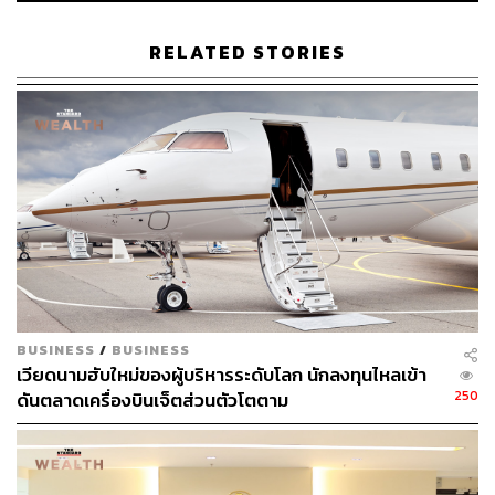
ผ่านแอปพลิเคชันต่างๆ ที่คุณสะดวกหรือใช้งานอยู่แล้วได้เลย
RELATED STORIES
TAGS:
ตลาดหลักทรัพย์ เอ็ม เอ ไอ (mai)
บมจ.สีเดลต้า
การลงทุน
การเงิน
หุ้น
IPO
BUSINESS
/
BUSINESS
252
เวียดนามฮับใหม่ของผู้บริหารระดับโลก นักลงทุนไหลเข้า
250
ดันตลาดเครื่องบินเจ็ตส่วนตัวโตตาม
ABOUT THE AUTHOR
ศนิชา ละครพล