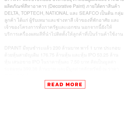
ผลิตภัณฑ์สีทาอาคาร (Decorative Paint) ภายใต้ตราสินค้า
DELTA, TOPTECH, NATIONAL และ SEAFCO เป็นต้น กลุ่ม
ลูกค้า ได้แก่ ผู้รับเหมาและช่างทาสี เจ้าของที่พักอาศัย และ
เจ้าของโครงการทั้งภาครัฐและเอกชน นอกจากนี้ยังให้
บริการเครื่องผสมสีที่นำไปติดตั้งให้ลูกค้าที่เป็นร้านค้าใช้งาน
DPAINT มีทุนชำระแล้ว 230 ล้านบาท พาร์ 1 บาท ประกอบ
ด้วยหุ้นสามัญเดิม 176.75 ล้านหุ้น และหุ้น IPO 53.25 ล้าน
หุ้น เสนอขาย IPO ในราคาหุ้นละ 7.50 บาท คิดเป็นมูลค่า
ระดมทุน 399.38 ล้านบาท และมีมูลค่าหลักทรัพย์ ณ ราคา
IPO 1,725 ล้านบาท
READ MORE
การกำหนดราคาเสนอขายหุ้น IPO คิดเป็นอัตราส่วนราคาต่อ
กำไรสุทธิต่อหุ้น (P/E Ratio) ที่ 32.80 เท่า ซึ่งคำนวณจากจาก
กำไรสุทธิในช่วง 12 เดือนย้อนหลัง (ตั้งแต่วันที่ 1 กรกฎาคม
2563 – 30 มิถุนายน 2564) มีกำไรสุทธิเท่ากับ 52.60 ล้าน
บาท เมื่อหารด้วยจำนวนหุ้นสามัญที่ออกและชำระแล้วภาย
หลังการเสนอขายหุ้นในครั้งนี้เท่ากับ 230 ล้านหุ้น (Fully