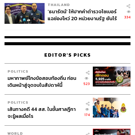
THAILAND
จ่ายหนี้-แอบระบุแบรนด์
‘ธนารัตน์’ ให้ปากคำตำรวจไซเบอร์
334
แฉช่องโหว่ 20 หน่วยงานรัฐ ยันไร้
นัยทางการเมือง
EDITOR'S PICKS
POLITICS
มหากาพย์โกงข้อสอบท้องถิ่น ก่อน
523
เดินหน้าสู่จุดจบในสัปดาห์นี้
POLITICS
เส้นทางคดี 44 สส. ในชั้นศาลฎีกา
174
จะรู้ผลเมื่อไร
WORLD