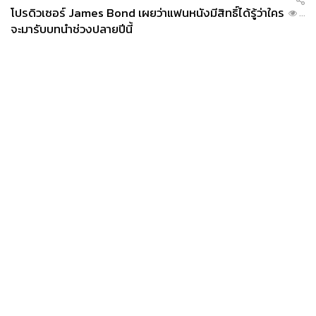
โปรดิวเซอร์ James Bond เผยว่าแฟนหนังมีสิทธิ์ได้รู้ว่าใคร
...
จะมารับบทนำช่วงปลายปีนี้
News
Wealth
Pop
Podcast
Video
Now
Opinion
Careers
Events
Privacy
About
Contact
Policy
FOR
ADVERTISING
MEMBERSHIP