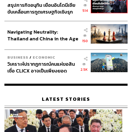
สรุปภารกิจอนุทิน เยือนอินโดนีเซีย
514
ขับเคลื่อนการทูตเศรษฐกิจเชิงรุก
ประกาศหุ้นส่วนยุทธศาสตร์ไทย –
อินโดนีเซีย
Navigating Neutrality:
Thailand and China in the Age
150
of a New Global Order
BUSINESS
/
ECONOMIC
วิเคราะห์ปรากฏการณ์คนแห่ขอสิน
2.5K
เชื่อ CLICX อาจเป็นเพียงยอด
ภูเขาน้ำแข็ง ของปัญหาหนี้ครัว
เรือนไทยที่ถูกซุกไว้
LATEST STORIES