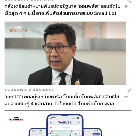
คลังเตรียมจำหน่ายพันธบัตรรัฐบาล ‘ออมพลัส’ รอบถัดไป
...
เร็วสุด 4 ก.ย.นี้ อาจเพิ่มสัดส่วนการขายแบบ Small Lot
First มากขึ้น
ECONOMIC
/
BUSINESS
‘เอกนิติ’ เผยอยู่ระหว่างหารือ ‘ไทยเที่ยวไทยพลัส’ มีสิทธิใช้
...
งบจากเงินกู้ 4 แสนล้าน มั่นใจงบต่อ ‘ไทยช่วยไทย พลัส’
เฟส 2 มีเพียงพอ