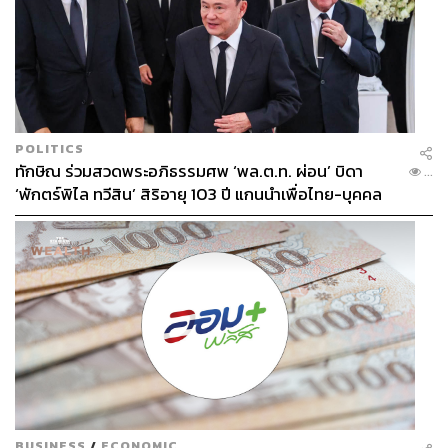
POLITICS
ทักษิณ ร่วมสวดพระอภิธรรมศพ ‘พล.ต.ท. ผ่อน’ บิดา
...
‘พักตร์พิไล ทวีสิน’ สิริอายุ 103 ปี แกนนำเพื่อไทย-บุคคล
หลากวงการร่วมอาลัย
BUSINESS
/
ECONOMIC