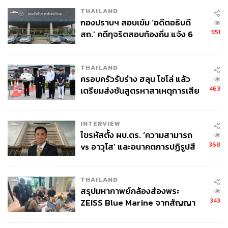
THAILAND
กองปราบฯ สอบเข้ม ‘อดีตอธิบดี
551
สถ.’ คดีทุจริตสอบท้องถิ่น แจ้ง 6
ข้อหาหนัก จ่อชง ป.ป.ช. 12 ส.ค. นี้
THAILAND
ครอบครัวรับร่าง ฮลุน โซโล่ แล้ว
463
เตรียมส่งชันสูตรหาสาเหตุการเสีย
ชีวิต
INTERVIEW
ไขรหัสตั้ง ผบ.ตร. ‘ความสามารถ
368
vs อาวุโส’ และอนาคตการปฏิรูปสี
กากี กับ พล.ต.อ. เอก อังสนานนท์
THAILAND
สรุปมหากาพย์กล้องส่องพระ
343
ZEISS Blue Marine จากสัญญา
ผลิต 8.3 ล้าน สู่ข้อพิพาท ‘มา
เวลล์ฯ’ ฟ้อง ‘โทน บางแค’ ผิดนัด