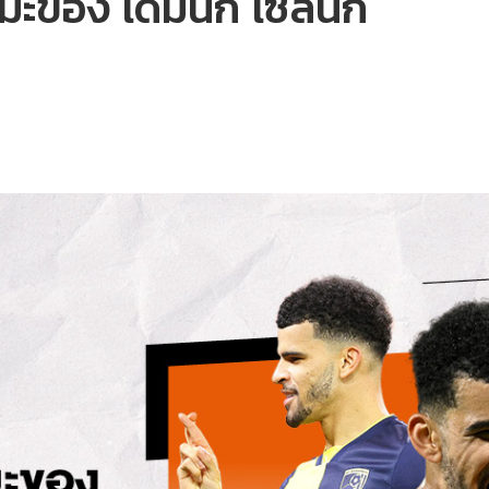
มะของ โดมินิก โซลันกี