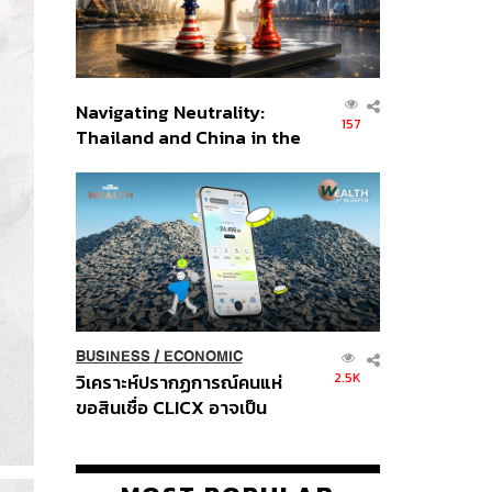
Navigating Neutrality:
157
Thailand and China in the
Age of a New Global
Order
BUSINESS
/
ECONOMIC
2.5K
วิเคราะห์ปรากฏการณ์คนแห่
ขอสินเชื่อ CLICX อาจเป็น
เพียงยอดภูเขาน้ำแข็ง ของ
ปัญหาหนี้ครัวเรือนไทยที่ถูกซุก
ไว้