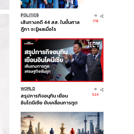
POLITICS
178
เส้นทางคดี 44 สส. ในชั้นศาล
ฎีกา จะรู้ผลเมื่อไร
WORLD
524
สรุปภารกิจอนุทิน เยือน
อินโดนีเซีย ขับเคลื่อนการทูต
เศรษฐกิจเชิงรุก ประกาศหุ้น
ส่วนยุทธศาสตร์ไทย –
อินโดนีเซีย