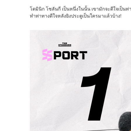
โดมินิก โซลันกี เป็นหนึ่งในนั้น เขามักจะดีใจเป็น
ทำท่าทางดีใจหลังยิงประตูเป็นใครมาแล้วบ้าง!