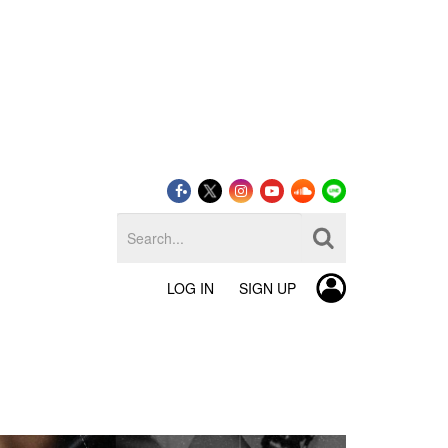
LOG IN
SIGN UP