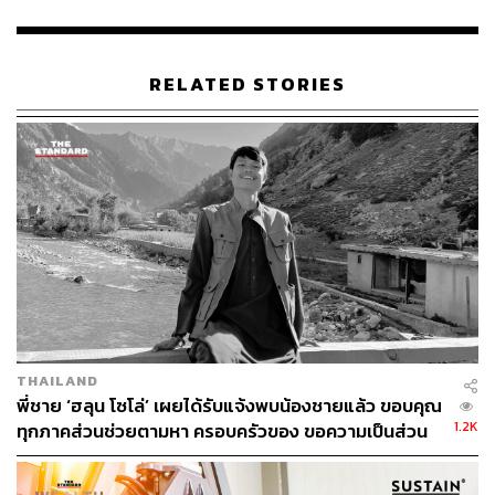
ผิดๆ หรือรู้เท่าไม่ถึงการณ์นำมาประดับตู้ปลา นำมาใช้เป็น
เครื่องประดับตกแต่งบ้าน หรือแม้แต่นำส่วนที่เป็นแกนในสีดำ
มาทำเป็นเครื่องรางของขลัง เครื่องประดับ
RELATED STORIES
ชาวจีนโบราณมีความเชื่อว่ากัลปังหาเป็นสมุนไพรที่มีคุณค่า
อย่างยิ่ง แต่จนถึงปัจจุบันก็ยังไม่มีงานวิจัยหรือข้อพิสูจน์ทาง
วิทยาศาสตร์ใดๆ ที่สามารถรับรองได้เลยว่ากัลปังหามี
สรรพคุณที่ใช้ในการรักษาโรคได้จริงตามความเชื่อของชาว
จีนโบราณ
อีกทั้งในระบบนิเวศตามธรรมชาตินั้น สิ่งมีชีวิตทั้งหลายมี
ความสัมพันธ์ซึ่งกันและกัน การทำลายหรือย้ายกัลปังหาจาก
แหล่งที่อยู่เดิมถือเป็นการกระทำที่ไม่สมควร เพราะเป็นการ
ทำลายที่อยู่อาศัยของสัตว์ทะเลขนาดเล็ก ส่งผลกระทบต่อ
THAILAND
ระบบนิเวศ ทำให้สัตว์น้ำขนาดเล็กไม่มีที่หลบสัตว์นักล่า จึงไม่
พี่ชาย ‘ฮลุน โซโล่’ เผยได้รับแจ้งพบน้องชายแล้ว ขอบคุณ
สามารถเจริญเติบโตและอาจสูญพันธุ์ได้
1.2K
ทุกภาคส่วนช่วยตามหา ครอบครัวของ ขอความเป็นส่วน
ตัว งดแพร่ข้อมูลที่ยังไม่ยืนยัน
นอกจากนี้ กัลปังหาเป็นสัตว์ทะเลที่เจริญเติบโตค่อนข้างช้า
บางชนิดอาจใช้เวลาเป็นร้อยปีในการเติบโตเพียงแค่ 1 ฟุต