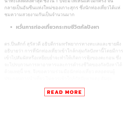
น้ำทะเลลดลงต่ำสุด ซึ่งใน 1 ปีจะมีให้เห็นแค่ไม่กี่ครั้ง จน
กลายเป็นอันซีนแห่งใหม่ของเกาะสุกร ซึ่งนักท่องเที่ยวได้แห่
ชมความสวยงามกันเป็นจำนวนมาก
หวั่นการท่องเที่ยวกระทบชีวิตกัลปังหา
ดร.ปิ่นสักก์ สุรัสวดี อธิบดีกรมทรัพยากรทางทะเลและชายฝั่ง
อธิบายว่า การที่นักท่องเที่ยวเข้าใกล้กลุ่มกัลปังหานี้โดยมีการ
เข้าไปสัมผัสหรือเหยียบย่ำจะทำให้เกิดการฟุ้งของตะกอน ซึ่ง
จะไปรบกวนการหาอาหารและการดำรงชีวิตของกัลปังหาได้
ด้วยเหตุนี้ ทช. จึงขอความร่วมมือนักท่องเที่ยว ตลอดจนผู้
ประกอบการนำเที่ยว ไม่ควรเข้าใกล้กัลปังหาแดง อันจะ
เป็นการรบกวนและทำลายธรรมชาติ พร้อมขอให้ทุกฝ่ายร่วม
READ MORE
มือกันสร้างการท่องเที่ยวเชิงอนุรักษ์ เก็บความประทับใจกลับ
บ้าน รักษาทรัพยากรธรรมชาติและสิ่งแวดล้อมให้คงอยู่สืบไป
กัลปังหาคืออะไร
กัลปังหาคือสัตว์ทะเลไม่มีกระดูกสันหลัง แต่ละตัวมีขนาดเล็ก