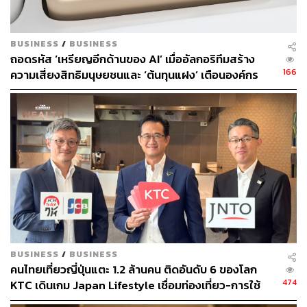
BUSINESS
/
BUSINESS
ถอดรหัส ‘เหรียญอีกด้านของ AI’ เมื่ออัลกอริทึมสร้าง
166
ความเสี่ยงสิทธิมนุษยชนและ ‘ต้นทุนแฝง’ เตือนองค์กร
ระวังกับดักอคติเชิงระบบ ก่อนกระทบมูลค่าแบรนด์ระยะ
ยาว
TAGS:
กรมทรัพยากรทางทะเลและชายฝั่ง
นักท่องเที่ยว
Sustain
Sustain Update
กัลปังหาแดง
BUSINESS
/
BUSINESS
คนไทยเที่ยวญี่ปุ่นแตะ 1.2 ล้านคน ติดอันดับ 6 ของโลก
552
474
KTC เดินเกม Japan Lifestyle เชื่อมท่องเที่ยว-การใช้
จ่าย หวังดันยอดเติบโตต่อ