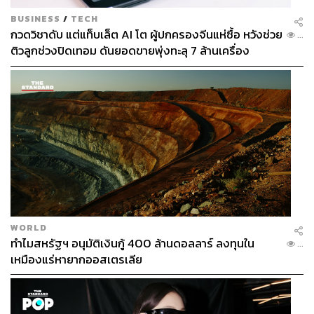
BUSINESS
/
TECH
กวดวิชาดับ แต่แท็บเล็ต AI โต ผู้ปกครองจีนแห่ซื้อ หวังช่วย
...
ติวลูกช่วงปิดเทอม ดันยอดขายพุ่งทะลุ 7 ล้านเครื่อง
WORLD
ทำไมสหรัฐฯ อนุมัติเงินกู้ 400 ล้านดอลลาร์ ลงทุนใน
...
เหมืองแร่หายากออสเตรเลีย