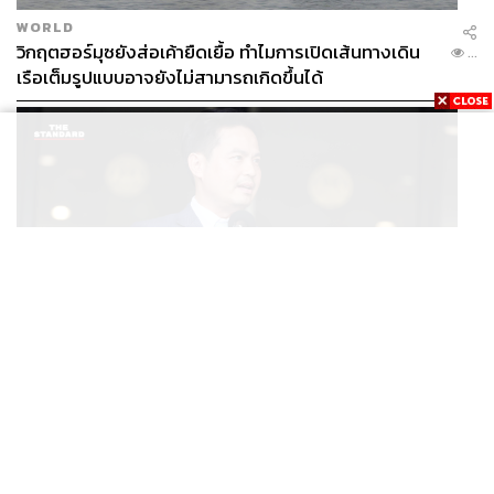
WORLD
วิกฤตฮอร์มุซยังส่อเค้ายืดเยื้อ ทำไมการเปิดเส้นทางเดิน
...
เรือเต็มรูปแบบอาจยังไม่สามารถเกิดขึ้นได้
POLITICS
/
THAILAND
ภราดรมอง ก.ท่องเที่ยวฯ ขอใช้งบจาก พ.ร.ก. กู้เงินฯ ทำ
...
โครงการไทยเที่ยวไทยพลัส ถือว่าเข้าเกณฑ์กู้เงินฉุกเฉิน