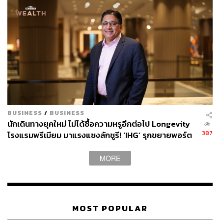
ABOUT THE AUTHOR
ปัทมาสน์ ชนะรัชชรักษ์
Content Creator ข่าวต่างประเทศ
BUSINESS
/
BUSINESS
นักเดินทางยุคใหม่ ไม่ได้ซื้อความหรูอีกต่อไป Longevity
387
โรงแรมพรีเมียม มาแรงแซงลักชูรี! ‘IHG’ รุกขยายพอร์ต
ไทย-อินโด-เวียดนาม
MORE
MOST POPULAR