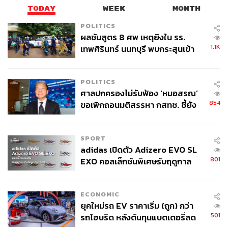
TODAY
WEEK
MONTH
POLITICS
ผลชันสูตร 8 ศพ เหตุยิงใน รร.
1.1K
เทพศิรินทร์ นนทบุรี พบกระสุนเข้า
จุดสำคัญ ‘ศีรษะ-หน้าอก’ ครูถูกยิง
4 นัด จากระยะไกล
POLITICS
ศาลปกครองไม่รับฟ้อง ‘หมอสรณ’
854
ขอเพิกถอนมติสรรหา กสทช. ชี้ยัง
ไม่ใช่ผู้เดือดร้อนเสียหาย
SPORT
adidas เปิดตัว Adizero EVO SL
801
EXO คอลเล็กชันพิเศษรับฤดูกาล
College Football
ECONOMIC
ยุคใหม่รถ EV ราคาเริ่ม (ถูก) กว่า
501
รถไฮบริด หลังต้นทุนแบตเตอรี่ลด