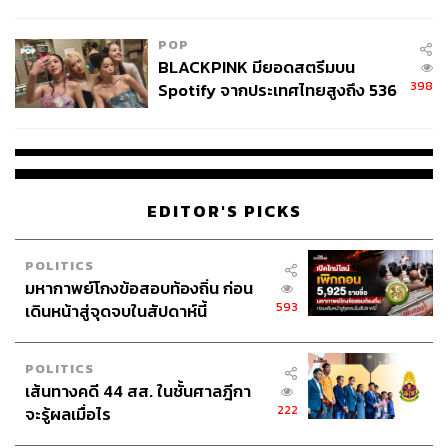
ลง - จีนแห่บุกตลาดเกิดใหม่
POP
BLACKPINK มียอดสตรีมบน
398
Spotify จากประเทศไทยสูงถึง 536
ล้านครั้ง ตลอด 10 ปีที่ผ่านมา
EDITOR'S PICKS
POLITICS
มหากาพย์โกงข้อสอบท้องถิ่น ก่อน
593
เดินหน้าสู่จุดจบในสัปดาห์นี้
POLITICS
เส้นทางคดี 44 สส. ในชั้นศาลฎีกา
222
จะรู้ผลเมื่อไร