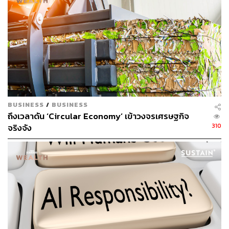
และในหนึ่งต้นนั้นมีตัวกัลปังหาอยู่เป็นจำนวนมาก ดังนั้นการ
ทำลายกัลปังหาหนึ่งต้นเท่ากับทำลายตัวกัลปังหาหลายหมื่น
หลายแสนตัว และเป็นการทำลายระบบนิเวศทางทะเลอีกด้วย
กัลปังหาเป็นสัตว์คุ้มครอง ครอบครอง-ค้าขาย
ถึงติดคุก
กัลปังหาเป็นสัตว์คุ้มครองตามพระราชบัญญัติสงวนและ
BUSINESS
/
BUSINESS
คุ้มครองสัตว์ป่า พ.ศ. 2562 ที่ห้ามมิให้ผู้ใดมีไว้ในครอบครอง
ถึงเวลาดัน ‘Circular Economy’ เข้าวงจรเศรษฐกิจ
ทำการค้าขาย หรือนำเขา-ส่งออกโดยเด็ดขาด (ทั้งที่ยังมีชีวิต
310
จริงจัง
หรือเป็นซาก) ผู้ฝ่าฝืนมีโทษจำคุกไม่เกิน 10 ปี หรือปรับไม่เกิน
1 ล้านบาท หรือทั้งจำทั้งปรับ รวมถึงห้ามครอบครอง เว้นแต่ผู้
ได้รับอนุญาตให้ครอบครอง ผู้ฝ่าฝืนมีโทษจำคุกไม่เกิน 4 ปี
หรือปรับไม่เกิน 500,000 บาท
ภาพ: มูลนิธิสภาเตือนภัยพิบัติแห่งชาติ
อ้างอิง:
กรมทรัพยากรทางทะเลและชายฝั่ง