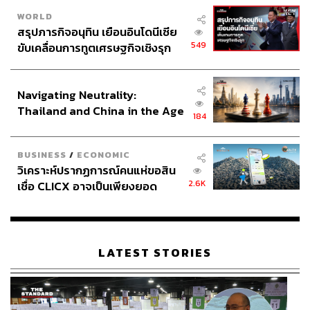
WORLD
สรุปภารกิจอนุทิน เยือนอินโดนีเซีย
549
ขับเคลื่อนการทูตเศรษฐกิจเชิงรุก
ประกาศหุ้นส่วนยุทธศาสตร์ไทย –
อินโดนีเซีย
Navigating Neutrality:
Thailand and China in the Age
184
of a New Global Order
BUSINESS
/
ECONOMIC
วิเคราะห์ปรากฏการณ์คนแห่ขอสิน
2.6K
เชื่อ CLICX อาจเป็นเพียงยอด
ภูเขาน้ำแข็ง ของปัญหาหนี้ครัว
เรือนไทยที่ถูกซุกไว้
LATEST STORIES