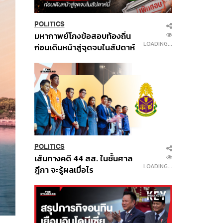
POLITICS
มหากาพย์โกงข้อสอบท้องถิ่น
LOADING...
ก่อนเดินหน้าสู่จุดจบในสัปดาห์
นี้
POLITICS
เส้นทางคดี 44 สส. ในชั้นศาล
LOADING...
ฎีกา จะรู้ผลเมื่อไร