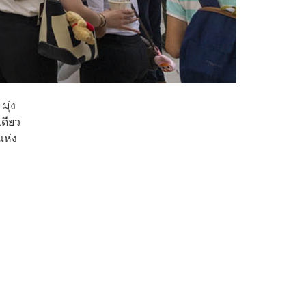
มุ่ง
เดียว
แห่ง