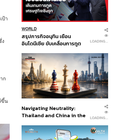
เป้า
WORLD
สรุปภารกิจอนุทิน เยือน
่ง
LOADING...
อินโดนีเซีย ขับเคลื่อนการทูต
เศรษฐกิจเชิงรุก ประกาศหุ้น
ส่วนยุทธศาสตร์ไทย –
อินโดนีเซีย
มาก
ขึ้น
Navigating Neutrality:
Thailand and China in the
LOADING...
Age of a New Global
Order