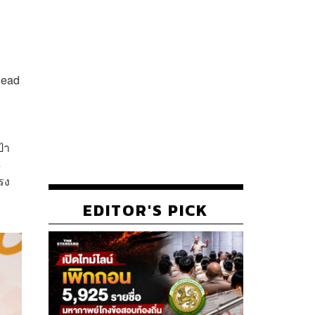
head
้า
4
รง
EDITOR'S PICK