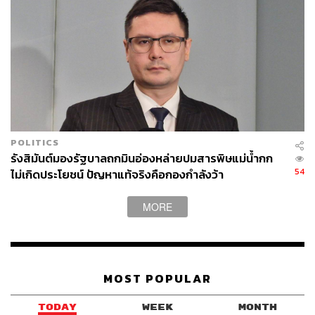
อย่างไรก็ตาม กฎหมายเปิดช่องให้มีความยืดหยุ่นในกรณี
จำเป็น เช่น ปัญหางบประมาณหรือเหตุสุดวิสัย โดยสามารถ
กำหนดวันเลือกตั้งคลาดเคลื่อนได้ภายในกรอบกฎหมาย
รัฐบาลหลังยุบสภา: “รักษาการ” ตามหลักวิชาการ แม้
รัฐธรรมนูญไม่ใช้คำนี้
POLITICS
การประกาศยุบสภาของรัฐบาลภูมิใจไทย กลายเป็นจุดเปลี่ยน
รังสิมันต์มองรัฐบาลถกมินอ่องหล่ายปมสารพิษแม่น้ำกก
สำคัญทางการเมืองไทยอีกครั้ง โดยการยุบสภาไม่เพียง
54
ไม่เกิดประโยชน์ ปัญหาแท้จริงคือกองกำลังว้า
เป็นการยุติบทบาทของสภาผู้แทนราษฎรชุดปัจจุบันเท่านั้น
แต่ยังเป็นกลไกตามรัฐธรรมนูญที่นำประเทศเข้าสู่
MORE
กระบวนการเลือกตั้งใหม่ พร้อมตั้งคำถามถึงอำนาจ หน้าที่
และข้อจำกัดของรัฐบาลในช่วงหลังการยุบสภา
บวรศักดิ์ อุวรรณโณ รองนายกรัฐมนตรี อธิบายว่า คำว่า
MOST POPULAR
‘รัฐบาลรักษาการ’ เป็นคำทางวิชาการ ไม่ได้ปรากฏโดยตรง
ในรัฐธรรมนูญ แต่ในทางปฏิบัติ คณะรัฐมนตรีชุดเดิมยังคง
TODAY
WEEK
MONTH