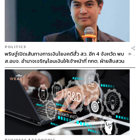
943
POLITICS
พริษฐ์เปิดเส้นทางการเงินโยงคดีฮั้ว สว. อีก 4 จังหวัด พบ
...
ส.อบจ. อำนาจเจริญโอนเงินให้เจ้าหน้าที่ กกต. ฝ่ายสืบสวน
ABOUT THE AUTHOR
ธนกร วงษ์ปัญญา
บรรณาธิการข่าวในประเทศ กอง
บรรณาธิการข่าว THE STANDARD
ABOUT THE PHOTOGRAPHER
ศวิตา พูลเสถียร
ช่างภาพข่าว ประจำสำนักข่าว THE
STANDARD
BUSINESS
/
ECONOMIC