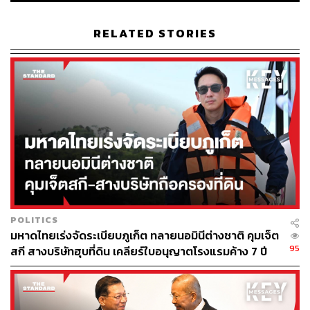
4.ต้องกระทำก่อนสภาสิ้นอายุ
RELATED STORIES
5.การยุบสภาทำให้สมาชิกภาพของ สส. สิ้นสุดลงทันที
6.การยุบสภานำไปสู่การเลือกตั้งทั่วไปครั้งใหม่
ยุบสภา: กลไกถ่วงดุลอำนาจบริหาร-นิติบัญญัติ
ในโครงสร้างการแบ่งแยกอำนาจอธิปไตยตามรัฐธรรมนูญ
ประกอบด้วย 3 ฝ่าย ได้แก่ ฝ่ายบริหาร ฝ่ายนิติบัญญัติ และฝ่าย
ตุลาการ ซึ่งถูกออกแบบให้มีระบบตรวจสอบและถ่วงดุลซึ่งกัน
POLITICS
และกัน ความสัมพันธ์ระหว่างฝ่ายบริหาร (นายกรัฐมนตรีและ
มหาดไทยเร่งจัดระเบียบภูเก็ต ทลายนอมินีต่างชาติ คุมเจ็ต
คณะรัฐมนตรี) กับฝ่ายนิติบัญญัติ (รัฐสภา) มีลักษณะเชื่อม
95
สกี สางบริษัทฮุบที่ดิน เคลียร์ใบอนุญาตโรงแรมค้าง 7 ปี
โยงกันอย่างแนบแน่น กล่าวคือ ประชาชนเลือก สส. และ สส.
มีบทบาทในการเลือกผู้นำฝ่ายบริหาร
อย่างไรก็ตาม ภายใต้รัฐธรรมนูญปัจจุบัน สมาชิกวุฒิสภา