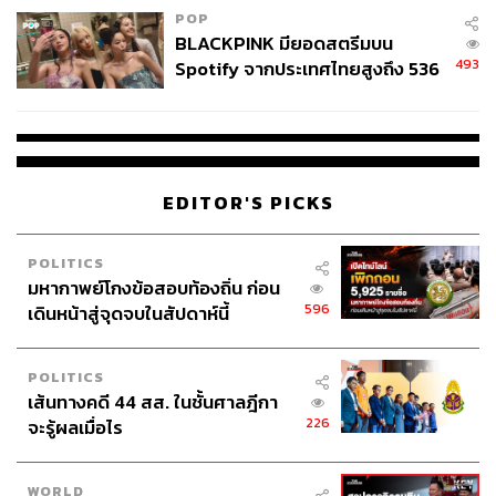
POP
BLACKPINK มียอดสตรีมบน
2. ห้ามแต่งตั้งหรือโยกย้ายข้าราชการระดับสูง
493
Spotify จากประเทศไทยสูงถึง 536
โดยเฉพาะตำแหน่งที่มีผลเชิงนโยบาย เช่น
ล้านครั้ง ตลอด 10 ปีที่ผ่านมา
ข้าราชการการเมือง
ปลัดกระทรวง
อธิบดี
EDITOR'S PICKS
ยกเว้นกรณีจำเป็นอย่างยิ่ง เช่น ตำแหน่งว่าง หรือเพื่อป้องกัน
POLITICS
ความเสียหายร้ายแรงต่อราชการ ซึ่งต้องได้รับความเห็นชอบ
มหากาพย์โกงข้อสอบท้องถิ่น ก่อน
จาก กกต.
596
เดินหน้าสู่จุดจบในสัปดาห์นี้
3. ห้ามออกนโยบายใหม่ที่มีผลทางการเมือง
POLITICS
เส้นทางคดี 44 สส. ในชั้นศาลฎีกา
นโยบายประชานิยมใหม่
226
จะรู้ผลเมื่อไร
การเปลี่ยนทิศทางนโยบายหลักของประเทศ
การใช้อำนาจเพื่อเอื้อประโยชน์ต่อพรรคการเมืองใด
WORLD
พรรคหนึ่ง