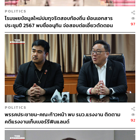
การแก้ไขหรือจัดทำรัฐธรรมนูญใหม่
ความจำเป็นในการเร่งจัดการเลือกตั้ง
POLITICS
โรมเผยข้อมูลใหม่ปมทุจริตสอบท้องถิ่น ย้อนเอกสาร
การชิงความได้เปรียบทางการเมืองในช่วงที่รัฐบาลได้
97
ประชุมปี 2567 พบชื่ออนุทิน จ่อสอบต่อเอี่ยวตัดตอน
รับความนิยม
ม.บูรพา หรือไม่
การจัดตั้งรัฐบาลไม่สำเร็จ
ความผิดพลาดร้ายแรงในการบริหารประเทศ
การเรียกร้องจากประชาชนให้คืนอำนาจผ่านการเลือก
ตั้งใหม่
ยุบสภาแล้ว เดินหน้าไทม์ไลน์เลือกตั้งอย่างไร
ภายหลังการประกาศพระราชกฤษฎีกายุบสภา คณะ
กรรมการการเลือกตั้ง (กกต.) ต้องประกาศวันเลือกตั้งทั่วไป
POLITICS
ภายใน 5 วัน โดยกำหนดวันเลือกตั้งไม่น้อยกว่า 45 วัน และ
พรรคประชาชน-คณะก้าวหน้า พบ รมว.แรงงาน ติดตาม
92
ไม่เกิน 60 วัน นับแต่วันที่พระราชกฤษฎีกามีผลใช้บังคับ และ
คดีแรงงานเก็บเบอร์รีฟินแลนด์
ต้องจัดการเลือกตั้งในวันเดียวกันทั่วประเทศ