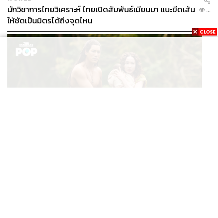
นักวิชาการไทยวิเคราะห์ ไทยเปิดสัมพันธ์เมียนมา แนะขีดเส้น
...
ให้ชัดเป็นมิตรได้ถึงจุดไหน
FILM
นาคี๓ ครุฑา นาคี เผยภาพชุดแรก พร้อมปักวันฉาย 22 ต.ค.
...
นี้