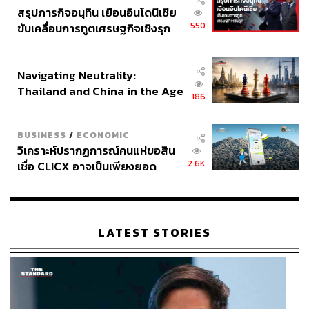
สรุปภารกิจอนุทิน เยือนอินโดนีเซีย
550
ขับเคลื่อนการทูตเศรษฐกิจเชิงรุก
4. ห้ามใช้อำนาจรัฐเอื้อประโยชน์ในการเลือกตั้ง
ประกาศหุ้นส่วนยุทธศาสตร์ไทย –
อินโดนีเซีย
ห้ามใช้งบประมาณรัฐในการหาเสียง
Navigating Neutrality:
ห้ามใช้ทรัพยากรของรัฐ ทั้งบุคคลและยานพาหนะ เพื่อ
Thailand and China in the Age
186
สร้างความได้เปรียบทางการเมือง
of a New Global Order
BUSINESS
/
ECONOMIC
การยุบสภาไม่ใช่จุดจบของระบบการเมือง แต่เป็น ‘จุดเปลี่ยน’
วิเคราะห์ปรากฏการณ์คนแห่ขอสิน
ที่รัฐธรรมนูญออกแบบไว้เพื่อให้ประเทศเดินหน้าต่อได้เมื่อ
2.6K
เชื่อ CLICX อาจเป็นเพียงยอด
กลไกปกติไม่สามารถทำงานได้ การกำหนดขอบเขตอำนาจ
ภูเขาน้ำแข็ง ของปัญหาหนี้ครัว
รัฐบาลหลังยุบสภา และการเดินหน้าไทม์ไลน์เลือกตั้งอย่าง
เรือนไทยที่ถูกซุกไว้
เป็นธรรม จึงเป็นหัวใจสำคัญในการรักษาหลักประชาธิปไตย
และความชอบธรรมของอำนาจรัฐ
LATEST STORIES
TAGS:
Key Messages
สมาชิกสภาผู้แทนราษฎร (สส.)
การยุบสภา