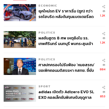
ปฏิบัติหน้าที่ต่อไปจนกว่าจะมีรัฐบาลชุดใหม่เข้ารับหน้าที่
ECONOMIC
ยุคใหม่รถ EV ราคาเริ่ม (ถูก) กว่า
ขณะที่รัฐบาลในช่วงนี้ยังมีอำนาจตามปกติในเรื่องสำคัญ เช่น
1.2K
รถไฮบริด หลังต้นทุนแบตเตอรี่ลด
ลง - จีนแห่บุกตลาดเกิดใหม่
ความมั่นคงของรัฐ
ความสัมพันธ์ระหว่างประเทศ
POLITICS
การประกาศสถานการณ์ฉุกเฉิน
ผลชันสูตร 8 ศพ เหตุยิงใน รร.
การฟื้นฟูและเยียวยาผู้ประสบภัย
1.2K
เทพศิรินทร์ นนทบุรี พบกระสุนเข้า
จุดสำคัญ ‘ศีรษะ-หน้าอก’ ครูถูกยิง
4 นัด จากระยะไกล
อย่างไรก็ตาม มีข้อจำกัดสำคัญตามกฎหมายและหลักความ
POLITICS
เป็นกลางทางการเมือง สิ่งที่รัฐบาลรักษาการ ‘ทำไม่ได้’ หรือ
ศาลปกครองไม่รับฟ้อง ‘หมอสรณ’
‘ต้องหลีกเลี่ยง’ ตามรัฐธรรมนูญมาตรา 169 คือ
884
ขอเพิกถอนมติสรรหา กสทช. ชี้ยัง
ไม่ใช่ผู้เดือดร้อนเสียหาย
1. ห้ามกระทำการที่ผูกพันรัฐบาลชุดถัดไป
SPORT
การทำสัญญาระยะยาวขนาดใหญ่
adidas เปิดตัว Adizero EVO SL
การอนุมัติโครงการที่สร้างภาระงบประมาณในอนาคต
853
EXO คอลเล็กชันพิเศษรับฤดูกาล
การลงนามข้อตกลงระหว่างประเทศที่มีผลผูกพันระยะ
College Football
ยาว