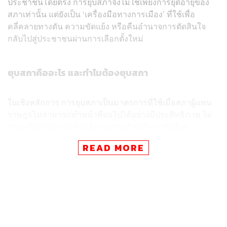
ประชาชนโดยตรง การยุบสภาจึงไม่ใช่เพียงการยุติอายุของ
สภาเท่านั้น แต่ยังเป็น ‘เครื่องมือทางการเมือง’ ที่ใช้เพื่อ
คลี่คลายทางตัน ความขัดแย้ง หรือคืนอำนาจการตัดสินใจ
กลับไปสู่ประชาชนผ่านการเลือกตั้งใหม่
ยุบสภาคืออะไร และทำไมต้องยุบสภา
ในเชิงหลักการ การยุบสภาเป็นมาตรการที่ใช้เมื่อสภาผู้แทน
ราษฎรไม่สามารถทำหน้าที่ต่อไปได้อย่างมีประสิทธิภาพ ไม่
ว่าจะเกิดจากความขัดแย้งระหว่างฝ่ายบริหารกับฝ่าย
นิติบัญญัติ หรือความขัดแย้งภายในสภาเองจนไม่สามารถ
READ MORE
ผลักดันกฎหมายสำคัญได้
รัฐธรรมนูญแห่งราชอาณาจักรไทยหลายฉบับล้วนบัญญัติ
เรื่องการยุบสภาไว้เป็นกลไกตามครรลองประชาธิปไตย โดย
รัฐธรรมนูญ พ.ศ. 2560 ซึ่งใช้บังคับอยู่ในปัจจุบัน กำหนดไว้
ใน มาตรา 103 ว่า พระมหากษัตริย์ทรงไว้ซึ่งพระราชอำนาจ
ในการยุบสภาผู้แทนราษฎร เพื่อให้มีการเลือกตั้งทั่วไปใหม่