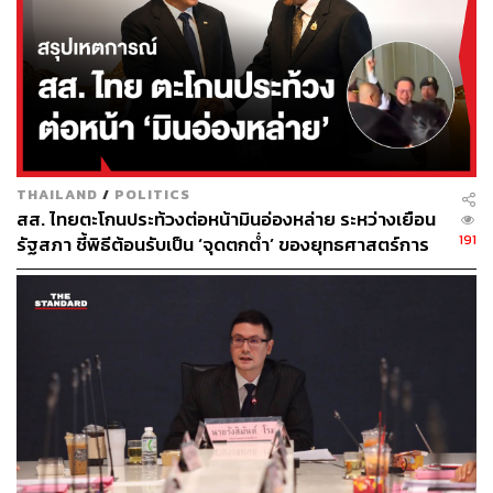
(สว.) ซึ่งไม่ได้มาจากการเลือกตั้ง ยังมีอำนาจในอีกขาของ
ฝ่ายนิติบัญญัติ ทำให้โครงสร้างอำนาจไม่ได้แยกจากกันอย่าง
เด็ดขาด ดังนั้น การยุบสภาจึงมีความหมายใน 2 มิติสำคัญ
1.เป็นเครื่องมือถ่วงดุลฝ่ายบริหารต่อฝ่ายนิติบัญญัติ
2.เป็นการอุทธรณ์ข้อขัดแย้งทางการเมืองต่อประชาชน เพื่อ
THAILAND
/
POLITICS
ให้ประชาชนตัดสินใจใหม่ผ่านการเลือกตั้ง
สส. ไทยตะโกนประท้วงต่อหน้ามินอ่องหล่าย ระหว่างเยือน
191
รัฐสภา ชี้พิธีต้อนรับเป็น ‘จุดตกต่ำ’ ของยุทธศาสตร์การ
ทูตไทย
เหตุปัจจัยที่นำไปสู่การยุบสภา
สถานการณ์ที่มักนำไปสู่การยุบสภา ได้แก่
ฝ่ายบริหารไม่สามารถผลักดันกฎหมายสำคัญผ่านสภา
ได้
ความขัดแย้งรุนแรงภายในฝ่ายนิติบัญญัติ (ระหว่าง สส.
และ สว.)