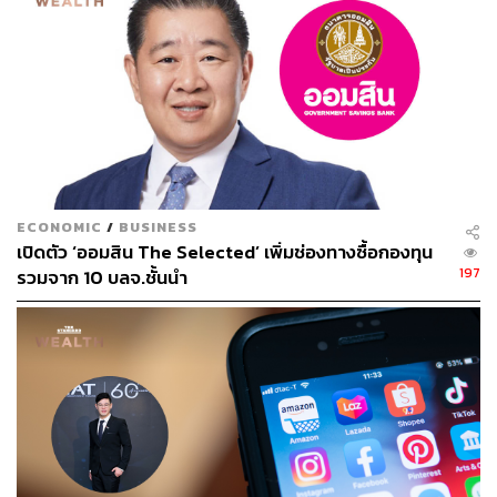
ABOUT THE AUTHOR
ถนัดกิจ จันกิเสน
Content Creator ประจำกองบรรณาธิการ
THE STANDARD WEALTH ผู้เสพติดโลก
ธุรกิจ การตลาด เทคโนโลยี และชอบสำรวจ
โลกออฟไลน์และออนไลน์มาถอดรหัสความ
เคลื่อนไหวให้เป็นเรื่องเข้าใจง่าย สนุก และได้
ไอเดียใหม่ๆ
ECONOMIC
/
BUSINESS
เปิดตัว ‘ออมสิน The Selected’ เพิ่มช่องทางซื้อกองทุน
197
รวมจาก 10 บลจ.ชั้นนำ