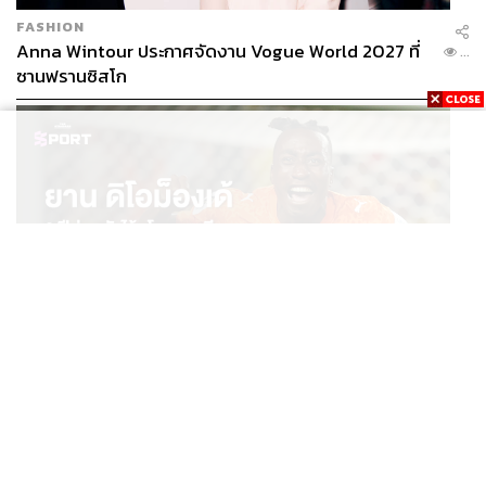
FASHION
Anna Wintour ประกาศจัดงาน Vogue World 2027 ที่
...
ซานฟรานซิสโก
SPORT
ยาน ดิโอม็องเด้ 2 ปีก่อนยังไร้สโมสรอาชีพ สู่นักเตะค่าตัว
...
125 ล้านยูโร กับคำสัญญาถึงน้องสาวผู้ล่วงลับ