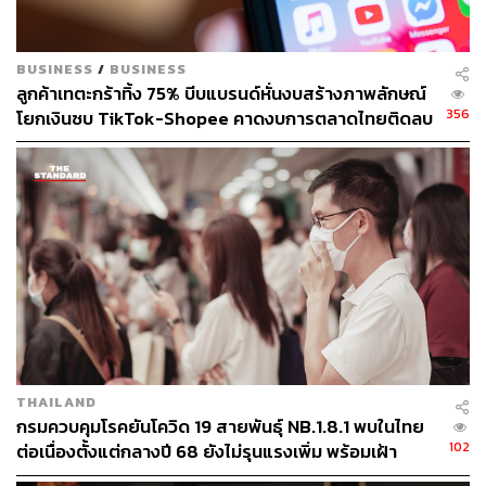
BUSINESS
/
BUSINESS
ลูกค้าเทตะกร้าทิ้ง 75% บีบแบรนด์หั่นงบสร้างภาพลักษณ์
356
โยกเงินซบ TikTok-Shopee คาดงบการตลาดไทยติดลบ
ครั้งแรกในรอบ 14 ปี
THAILAND
กรมควบคุมโรคยันโควิด 19 สายพันธุ์ NB.1.8.1 พบในไทย
102
ต่อเนื่องตั้งแต่กลางปี 68 ยังไม่รุนแรงเพิ่ม พร้อมเฝ้า
ระวัง-ติดตามใกล้ชิด