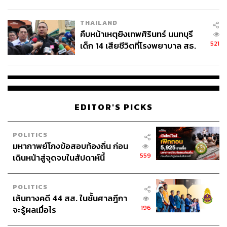
สอบปมขโมยปืนปู่ก่อเหตุ
THAILAND
คืบหน้าเหตุยิงเทพศิรินทร์ นนทบุรี
521
เด็ก 14 เสียชีวิตที่โรงพยาบาล สธ.
ยืนยันครูเสียชีวิต 5 ราย เจ็บ 22
ราย
EDITOR'S PICKS
POLITICS
มหากาพย์โกงข้อสอบท้องถิ่น ก่อน
559
เดินหน้าสู่จุดจบในสัปดาห์นี้
POLITICS
เส้นทางคดี 44 สส. ในชั้นศาลฎีกา
196
จะรู้ผลเมื่อไร