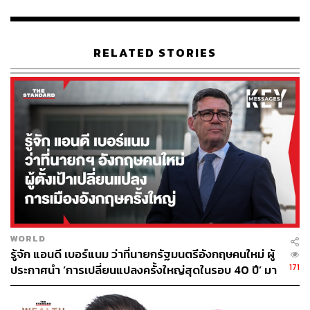
พิสูจน์อักษร: ลักษณ์นารา พักตร์เพียงจันทร์
อ้างอิง:
RELATED STORIES
edition.cnn.com/2020/02/05/business/disney-shangh
ai-hong-kong-parks-coronavirus/index.html
www.travelweekly.com/Travel-News/Hotel-News/Dis
ney-discusses-financial-hit-to-Asia-parks
TAGS:
สวนสนุก
โรคระบาด
Disneyland
เชื้อไวรัสโคโรนา
WORLD
รู้จัก แอนดี เบอร์แนม ว่าที่นายกรัฐมนตรีอังกฤษคนใหม่ ผู้
171
ประกาศนำ ‘การเปลี่ยนแปลงครั้งใหญ่สุดในรอบ 40 ปี’ มา
สู่การเมืองอังกฤษ
52