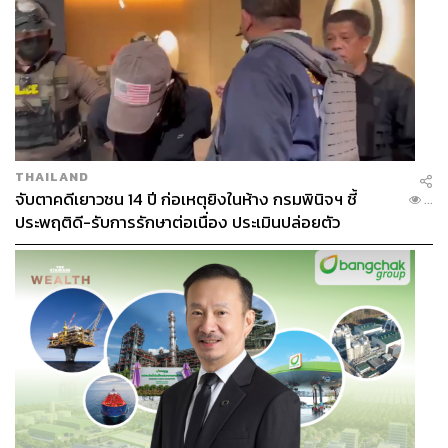
THAILAND
จับตาคดีเยาวชน 14 ปี ก่อเหตุยิงในห้าง กรมพินิจฯ ชี้
...
ประพฤติดี-รับการรักษาต่อเนื่อง ประเมินปล่อยตัว