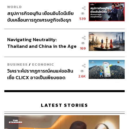
WORLD
สรุปภารกิจอนุทิน เยือนอินโดนีเซีย
539
ขับเคลื่อนการทูตเศรษฐกิจเชิงรุก
ประกาศหุ้นส่วนยุทธศาสตร์ไทย –
อินโดนีเซีย
Navigating Neutrality:
Thailand and China in the Age
169
of a New Global Order
BUSINESS
/
ECONOMIC
วิเคราะห์ปรากฏการณ์คนแห่ขอสิน
2.6K
เชื่อ CLICX อาจเป็นเพียงยอด
ภูเขาน้ำแข็ง ของปัญหาหนี้ครัว
เรือนไทยที่ถูกซุกไว้
LATEST STORIES