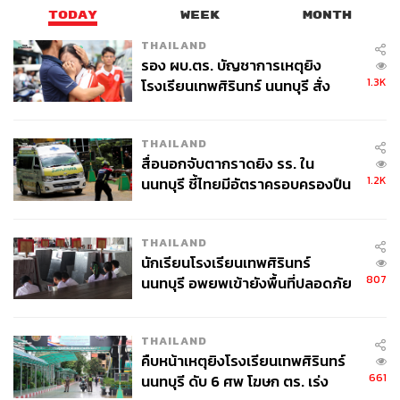
TODAY
WEEK
MONTH
THAILAND
รอง ผบ.ตร. บัญชาการเหตุยิง
1.3K
โรงเรียนเทพศิรินทร์ นนทบุรี สั่ง
ค้นหา 2 รอบยืนยันไร้คนติดค้าง พบ
ศพปู่-ย่าที่บ้านพักผู้ก่อเหตุ
THAILAND
สื่อนอกจับตากราดยิง รร. ใน
1.2K
นนทบุรี ชี้ไทยมีอัตราครอบครองปืน
สูงในระดับต้นของภูมิภาค
THAILAND
นักเรียนโรงเรียนเทพศิรินทร์
807
นนทบุรี อพยพเข้ายังพื้นที่ปลอดภัย
ชั่วคราว หลังเหตุใช้อาวุธปืนภายใน
โรงเรียนคลี่คลาย
THAILAND
คืบหน้าเหตุยิงโรงเรียนเทพศิรินทร์
661
นนทบุรี ดับ 6 ศพ โฆษก ตร. เร่ง