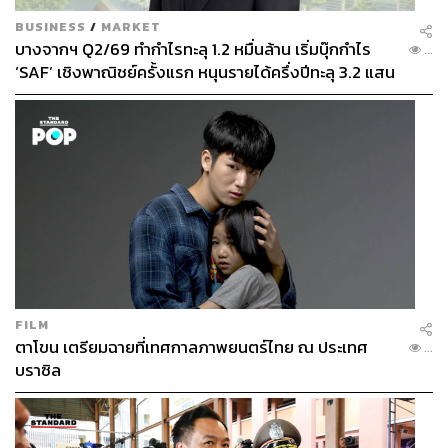
BUSINESS
/
MARKET
บางจากฯ Q2/69 ทำกำไรทะลุ 1.2 หมื่นล้าน เริ่มบุ๊กกำไร
...
‘SAF’ เชิงพาณิชย์ครั้งแรก หนุนรายได้ครึ่งปีทะลุ 3.2 แสน
ล้าน
FILM
ตาโขน เตรียมฉายที่เทศกาลภาพยนตร์ไทย ณ ประเทศ
...
บราซิล