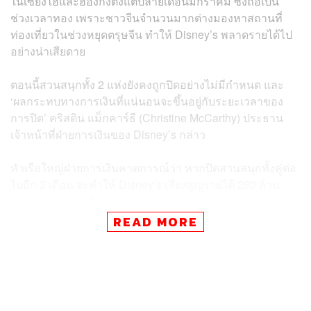
ในเซี่ยงไฮ้และฮ่องกงตั้งแต่ปลายเดือนมกราคม ซึ่งถือเป็น
ช่วงเวลาทอง เพราะชาวจีนจำนวนมากต่างมองหาสถานที่
ท่องเที่ยวในช่วงหยุดตรุษจีน ทำให้ Disney’s พลาดรายได้ไป
อย่างน่าเสียดาย
ตอนนี้สวนสนุกทั้ง 2 แห่งยังคงถูกปิดอย่างไม่มีกำหนด และ
‘ผลกระทบทางการเงินที่แน่นอนจะขึ้นอยู่กับระยะเวลาของ
การปิด’ คริสติน แม็กคาร์ธี (Christine McCarthy) ประธาน
เจ้าหน้าที่ฝ่ายการเงินของ Disney’s กล่าว
หัวเรือใหญ่ฝ่ายการเงินคาดการณ์ว่า หากปิดสวนสนุกทั้งคู่ต่อ
ไปอีก 2 เดือน จะทำให้ Disney’s เสี่ยงสูญรายได้ 280 ล้าน
ดอลลาร์สหรัฐ หรือ 8.7 พันล้านบาท ในไตรมาส 2 ของ
ปีงบประมาณ 2020 และอาจส่งผลไปถึงผลประกอบการรวม
READ MORE
ด้วย
โดย 135 ล้านดอลลาร์สหรัฐ หรือ 4.2 พันล้านบาท จะเป็นผลก
ระทบที่มาจากการปิด Disneyland ในเซี่ยงไฮ้ ซึ่งเป็นกำลัง
หลักที่เข้ามาช่วยพยุงรายได้ของ Disneyland ในฮ่องกง ที่