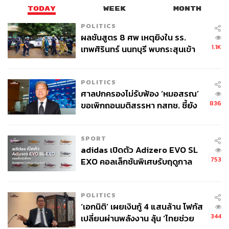
ทางการคลัง ทรัพยากร แต่รวมถึงสมาธิของคณะรัฐมนตรีที่
TODAY
WEEK
MONTH
หายไป เพราะถูกทุ่มไปให้กับโครงการดิจิทัลวอลเล็ต
โครงการเดียว
POLITICS
ผลชันสูตร 8 ศพ เหตุยิงใน รร.
1.1K
เทพศิรินทร์ นนทบุรี พบกระสุนเข้า
แต่เราคงต้องลุ้นกันต่อไปว่าโครงการนี้จะประสบความสำเร็จ
จุดสำคัญ ‘ศีรษะ-หน้าอก’ ครูถูกยิง
หรือจะได้ทำหรือไม่ เพราะเป็นการกู้เต็มจำนวน ไม่มีการ
4 นัด จากระยะไกล
บริหารจัดการ ตัดลบงบประมาณที่จำเป็น แทนที่จะตั้ง
POLITICS
โครงการใหม่ใส่ไว้ในหน่วยงานรับผิดชอบ ก็กลับเพิ่มรายการ
ศาลปกครองไม่รับฟ้อง ‘หมอสรณ’
ใหม่มาในงบกลาง
836
ขอเพิกถอนมติสรรหา กสทช. ชี้ยัง
ไม่ใช่ผู้เดือดร้อนเสียหาย
ทำให้คิดไป 3 เรื่อง ได้แก่
SPORT
หาทางหนีทีไล่เอาไว้ หากท้ายที่สุดไม่ได้ทำ จะได้
adidas เปิดตัว Adizero EVO SL
เปลี่ยนไปทำอย่างอื่นง่ายขึ้น
753
EXO คอลเล็กชันพิเศษรับฤดูกาล
College Football
ไม่ใส่ไว้ในเงินใช้จ่ายฉุกเฉินจำเป็นของงบกลางเช่น
POLITICS
เดียวกัน เพราะหากใส่จะเกินกรอบวินัยการเงินการคลัง
‘เอกนิติ’ เผยเงินกู้ 4 แสนล้าน โฟกัส
344
เปลี่ยนผ่านพลังงาน ลุ้น ‘ไทยช่วย