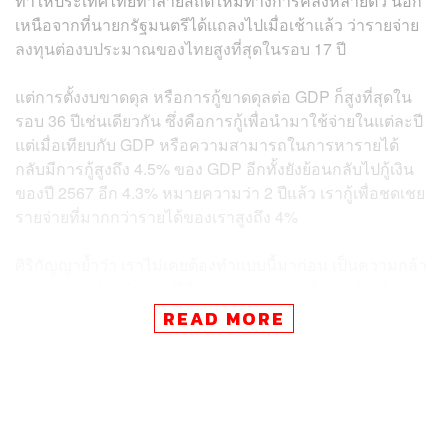
ทำให้ประเทศไทยทำลายสถิติใหม่ทางการคลังหลายตัว นอก
เหนือจากที่นายกรัฐมนตรีได้แถลงไปเมื่อเช้าแล้ว ว่ารายจ่าย
ลงทุนต่องบประมาณของไทยสูงที่สุดในรอบ 17 ปี
แต่การตั้งงบขาดดุล หรือการกู้ขาดดุลต่อ GDP ก็สูงที่สุดใน
รอบ 36 ปีเช่นเดียวกัน ซึ่งคือการกู้เพื่อนำมาใช้จ่ายในแต่ละปี
แต่เมื่อเทียบกับ GDP หรือความสามารถในการหารายได้
กลับมีการกู้สูงถึง 4.5% ของ GDP อีกทั้งยังย้อนกลับไปกู้เงิน
ของปี 2567 อีก 4.3% หมายความว่า 2 ปีแล้ว เรากู้เพื่อชดเชย
รายจ่ายที่มากกว่ารายได้ของเราสูงถึง 4%
ศิริกัญญาย้ำว่า เราไม่เคยต้องทำแบบนี้มาก่อน เป็นความกล้า
หาญมาก แม้จะมีหลายปีที่เกิดวิกฤต และทำให้เราต้องกู้ขาด
ดุล แต่การวางแผนงบประมาณในปีปกติ เราไม่เคยกู้มากมาย
READ MORE
ขนาดนี้มาก่อน รัฐบาลเองก็ดูจะเหมือนเริ่มเสพติดกับการขาด
ดุลแล้ว เพราะมีการกู้เต็มเพดานทุกปี ตั้งแต่ปี 2557
“ปัญหาคือ พอเราใช้จ่ายเงินเกินตัว แต่หาเงินไม่ทัน จะทำให้
ชีวิตเราเสี่ยง รอบนี้เราไม่ได้เสี่ยงแค่คนเดียว เพราะรัฐบาลที่