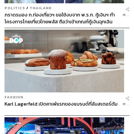
POLITICS
/
THAILAND
ภราดรมอง ก.ท่องเที่ยวฯ ขอใช้งบจาก พ.ร.ก. กู้เงินฯ ทำ
...
โครงการไทยเที่ยวไทยพลัส ถือว่าเข้าเกณฑ์กู้เงินฉุกเฉิน
FASHION
Karl Lagerfeld เปิดคาเฟ่แรกของแบรนด์ที่อัมสเตอร์ดัม
...