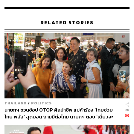
บาท ซึ่งหากงบส่วนนี้ถูกใช้ตามที่ควรจะเป็น ก็จะเหลือเพียง
16.4% หรืออาจจะน้อยกว่านั้น
RELATED STORIES
ศิริกัญญากล่าวต่อไปว่า พรรคก้าวไกลเคยถูกกล่าวหาว่าเป็น
พรรคที่จะตัดบำนาญข้าราชการ แต่คนที่ตัดจริงคือรัฐบาลนี้
ท่านบอกว่า ถ้าไม่พอ ไปใช้งบกลางเอาก็ได้ หรือถ้างบกลาง
ยังไม่พออีก ให้ไปใช้เงินคงคลังก็ได้ แต่ปัญหาคือ การจัด
ลำดับความสำคัญ ถ้าจะให้เจ้าหนี้ที่รอดอกเบี้ย ข้าราชการ
ไปลุ้นจากการของบกลางหรือเงินคงคลัง แบบนี้ก็เรียกว่าไม่
ได้ให้ความสำคัญกับพวกเขา แม้ว่าเรื่องนี้จะเกิดขึ้นเป็น
ประจำ แต่ปีนี้หนักขึ้น เพราะต้องประดิษฐ์ตัวเลขทุกอย่างให้
อยู่ในกรอบวินัยการเงินการคลัง จึงต้องหยิบเอางบเข้า-ออก
เพื่อตบให้ตัวเลขดูดี
THAILAND
/
POLITICS
“ปีที่แล้วดิฉันเคยเตือนเอาไว้ว่า อย่าทำพลาดเหมือนรัฐบาล
นายกฯ ชวนช้อป OTOP ศิลปาชีพ แม่ค้าร้อง ‘ไทยช่วย
ประยุทธ์ เพราะงบพวกนี้มักจะถูกตั้งไว้ไม่เพียงพอ ทำให้ต้อง
66
ไทย พลัส’ สุดยอด ถามมีต่อไหม นายกฯ ตอบ ‘เดี๋ยวจะ
ชดใช้เงินคงคลัง แต่สุดท้ายในปี 2567 ก็เกิดเหตุการณ์ตามที่
พยายาม’
ได้เตือนไว้จริงๆ เพราะมีการจัดสรรไม่เพียงพอ ทำให้ต้องไป