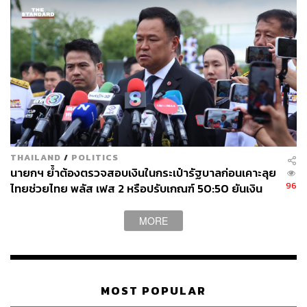
ภาวะความเสี่ยงที่จะทำให้ประเทศไม่มีความพร้อม เหมือน
คนภูมิคุ้มกันไม่ดี หรือไม่มีภูมิคุ้มกัน พอมีอะไรมากระทบ
หน่อยหนึ่งก็เจ็บป่วยรุนแรง อาจจะไม่ได้เกิดผลกระทบทันที
แต่ประเทศที่ดีต้องมีการเตรียมความพร้อมรับความเสี่ยง
ต่างๆ ที่จะเกิดขึ้น”
ศิริกัญญากล่าวถึงงบประมาณที่เพิ่มขึ้น แต่กลับเหลืองบใช้ได้
จริงแค่ 1 ใน 4 ของงบประมาณ เพราะมีรายจ่ายอื่นๆ ที่ไปยุ่ง
ไปตัดไม่ได้ งบประมาณที่จะเอาไปคิด ไปทำ ไปพัฒนา
THAILAND
/
POLITICS
ประเทศ สุดท้ายจะเหลือไม่ถึง 1 ล้านล้านบาท ทางออกเดียว
นายกฯ ย้ำต้องตรวจสอบเงินในกระเป๋ารัฐบาลก่อนเคาะลุย
คือ เราจำเป็นจะต้องเพิ่มรายได้ แสดงศักยภาพในการหาเงิน
96
ไทยช่วยไทย พลัส เฟส 2 หรือปรับเกณฑ์ 50:50 ยันเงิน
ให้ประเทศได้แล้ว
คงคลังรัฐบาลแข็งแรง
MORE
ศิริกัญญายกตัวอย่างโครงการต่างๆ ของรัฐบาล ซึ่งมีเพิ่มขึ้น
ไม่กี่โครงการ และวิสัยทัศน์ IGNITE THAILAND ที่ไม่เป็นรูป
ธรรมชัดเจน ว่าถ้าท่านจะผลักดันขับเคลื่อนนโยบายอื่นๆ ของ
ตัวเองให้ได้จริงจังสักครึ่งหนึ่งของที่ผลักดันดิจิทัลวอลเล็ตก็จะ
MOST POPULAR
ดีมาก เพราะเห็นได้ชัดมากว่าไม่ใช่แค่งบประมาณ ภาระ