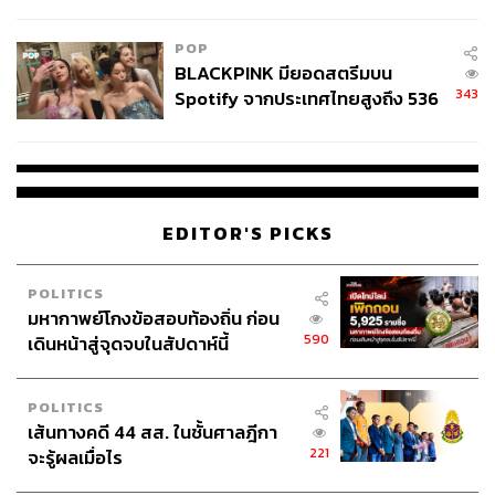
ไทยพลัส’ เฟส 2 รอประเมินความ
หาเจ้าภาพไม่ได้ เลยมาแปะลอยๆ ไว้ก่อน แถมการใช้
เหมาะสม
งบกลางก็อาจจะผิดตามมาตรา 22 หรือไม่ พร้อมทั้ง
POP
ไหลย้อนกลับไปกู้งบประมาณปี 2567 เพิ่มอีก
BLACKPINK มียอดสตรีมบน
343
Spotify จากประเทศไทยสูงถึง 536
TAGS:
กระเป๋าเงินดิจิทัล (Digital Wallet)
งบประมาณปี 2568
ล้านครั้ง ตลอด 10 ปีที่ผ่านมา
IGNITE THAILAND : จุดพลัง รวมใจ ไทยต้องเป็นหนึ่ง
นายกรัฐมนตรี
GDP
การประชุมสภาผู้แทนราษฎร
ศิริกัญญา ตันสกุล
พรรคก้าวไกล
พระราชบัญญัติ
เงินดิจิทัล
EDITOR'S PICKS
POLITICS
มหากาพย์โกงข้อสอบท้องถิ่น ก่อน
590
เดินหน้าสู่จุดจบในสัปดาห์นี้
POLITICS
158
เส้นทางคดี 44 สส. ในชั้นศาลฎีกา
221
จะรู้ผลเมื่อไร
ABOUT THE AUTHOR