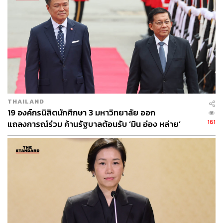
ใช้เงินคงคลังสูงถึง 39,000 ล้านบาท และคาดว่าน่าจะมีเพิ่ม
อีก เพราะก็เห็นแล้วว่างบประมาณในส่วนต่างๆ ไม่พอที่จะใช้
รวมถึงการใช้งบประมาณฉุกเฉิน ก็อาจจะเป็นไปไม่ได้แล้ว
เช่นเดียวกัน เพราะงบประมาณต้องถูกกันเอาไว้เพื่อทำ
โครงการดิจิทัลวอลเล็ต และคงต้องใช้เงินคงคลังในปี 2569
ต่อไป”
ศิริกัญญากล่าวถึงการตั้งงบชำระคืนเงินต้นหนี้สาธารณะไว้ที่
4% ของงบประมาณ สูงสุดในรอบ 20 ปี ก็ต้องขอชื่นชม แต่ที่
THAILAND
น่าประหลาดใจคือ การจัดสรรงบประมาณในครั้งแรก จาก
19 องค์กรนิสิตนักศึกษา 3 มหาวิทยาลัย ออก
3.6 ล้านล้านบาท มีการตั้งงบชำระเงินต้นไว้เพียง 140,000
161
แถลงการณ์ร่วม ค้านรัฐบาลต้อนรับ ‘มิน อ่อง หล่าย’
ล้านบาท พอขยายเป็น 3.752 ล้านล้านบาท กลับคงเอาไว้เท่า
เดิม แต่ไปลดงบชำระดอกเบี้ยแทน จึงถึงบางอ้อ การตั้งงบ
ชำระคืนเงินเอาไว้สูง เพื่อเอาไปขยายกรอบการกู้ขาดดุล
“ปี 2570 ปีสุดท้ายของรัฐบาล คือการพยายามส่งมอบหนี้
สาธารณะก้อนใหญ่ที่เกือบจะเต็มเพดานนี้ให้กับรัฐบาลต่อไป
แบบนี้มีความรับผิดชอบทางการคลังหรือไม่ นี่คือผลที่รัฐบาล
กู้ชดเชยขาดดุลเต็มเพดาน 2 ปีติด ที่พาเรามาถึงจุดนี้ จุดที่