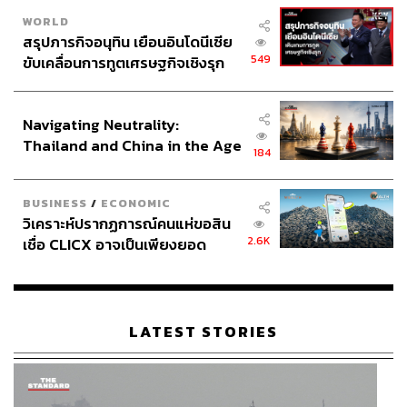
WORLD
THE STANDARD TEAM
สรุปภารกิจอนุทิน เยือนอินโดนีเซีย
กองบรรณาธิการ THE STANDARD
549
ขับเคลื่อนการทูตเศรษฐกิจเชิงรุก
ประกาศหุ้นส่วนยุทธศาสตร์ไทย –
ABOUT THE PHOTOGRAPHER
อินโดนีเซีย
ฐานิส สุดโต
Navigating Neutrality:
บรรณาธิการภาพ ประจำสำนักข่าว THE
Thailand and China in the Age
184
STANDARD
of a New Global Order
BUSINESS
/
ECONOMIC
วิเคราะห์ปรากฏการณ์คนแห่ขอสิน
2.6K
เชื่อ CLICX อาจเป็นเพียงยอด
ภูเขาน้ำแข็ง ของปัญหาหนี้ครัว
เรือนไทยที่ถูกซุกไว้
LATEST STORIES