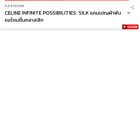
FASHION
CELINE INFINITE POSSIBILITIES: SILK แคมเปญผ้าพัน
...
คอไหมชิ้นคลาสสิก
News
Wealth
Pop
Podcast
Video
Now
Opinion
Careers
Events
Privacy
About
Contact
Policy
FOR
ADVERTISING
MEMBERSHIP