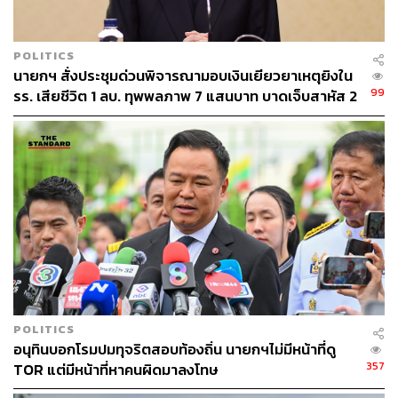
แม้ว่าประเทศจะไม่ได้เจอวิกฤตเศรษฐกิจอะไรเลย เราก็อาจ
จะจำเป็นที่จะต้องขยายเพดานหนี้สาธารณะกันอีกครั้ง จาก
70% เป็นเท่าไรก็ไม่รู้ ซึ่งก็อาจจะเอาไม่อยู่แล้ว เพียงเพื่อ
POLITICS
โครงการดิจิทัลวอลเล็ตโครงการเดียว”
นายกฯ สั่งประชุมด่วนพิจารณามอบเงินเยียวยาเหตุยิงใน
99
รร. เสียชีวิต 1 ลบ. ทุพพลภาพ 7 แสนบาท บาดเจ็บสาหัส 2
ศิริกัญญากล่าวถึงสัดส่วนดอกเบี้ยต่อรายได้สูงที่สุดในรอบ 14
แสนบาท บาดเจ็บเล็กน้อย 1 แสนบาท
ปี ที่ดูเหมือนจะทำสถิติใหม่ไปเรื่อยๆ ทุกปี ซึ่งไม่ใช่เรื่องที่น่า
ยินดีเลย เพราะสัดส่วนที่เพิ่มขึ้นเรื่อยๆ จะไปเบียดบังงบ
ประมาณในส่วนอื่นๆ ในปีต่อๆ ไป เงินที่จะใช้พัฒนาประเทศ
ในโครงการอื่นก็จะน้อยลงไปเรื่อยๆ เพราะจำเป็นที่จะต้องมา
นั่งรับภาระดอกเบี้ย เป็นไปอย่างที่ สส. ฝ่ายรัฐบาลได้พูดไว้ว่า
โครงการดิจิทัลวอลเล็ตไม่ได้ทำแค่ครั้งเดียวแล้วจะจบ เพราะ
ผลกระทบในเชิงลบจะอยู่กับเราไปยาวๆ ลองคิดดูว่า เก็บภาษี
เก็บรายได้ได้เท่าไร ก็ต้องเอาไปจ่ายดอกเบี้ยแล้วกว่า 10%
“5 ตัวชี้วัดทางการคลัง ที่งบประมาณปี 2568 ได้ทำลายสถิติ
POLITICS
อนุทินบอกโรมปมทุจริตสอบท้องถิ่น นายกฯไม่มีหน้าที่ดู
ลงไปอย่างสวยงาม อยู่ในกรอบวินัยการเงินการคลังทุก
357
TOR แต่มีหน้าที่หาคนผิดมาลงโทษ
ประการ ไม่มีอะไรผิดพลาด แต่ถ้าเกิดขึ้นหลายตัวหลายแหล่ง
พร้อมกันแบบนี้ ไต่เส้นไต่ขอบไปหมดทุกตัวแบบนี้ มันคือ