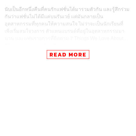
นับเป็นอีกหนึ่งคืนที่คนรักแฟชั่นได้มารวมตัวกัน และรู้สึกร่วม
กันว่าแฟชั่นไม่ได้มีแค่บนรันเวย์ แต่มันกลายเป็น
อุตสาหกรรมที่ทุกคนให้ความสนใจ ไม่ว่าจะเป็นนักเรียนที่
เพิ่งเริ่มสนใจวงการ ตัวแทนแบรนด์ที่อยู่ในอุตสาหกรรมมา
นาน และแฟนรายการที่ติดตาม 7 Things We Love About…
ที่ได้มาเจอกันอย่างใกล้ชิด
READ MORE
ขอบคุณทุกคนที่มาร่วมทำให้คืนนี้พิเศษ แล้วพบกันใหม่ใน
ครั้งหน้า
That’s all.