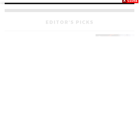
จ่ายหนี้-แอบระบุแบรนด์
EDITOR'S PICKS
POLITICS
มหากาพย์โกงข้อสอบท้องถิ่น ก่อน
523
เดินหน้าสู่จุดจบในสัปดาห์นี้
POLITICS
เส้นทางคดี 44 สส. ในชั้นศาลฎีกา
175
จะรู้ผลเมื่อไร
WORLD
สรุปภารกิจอนุทิน เยือนอินโดนีเซีย
515
ขับเคลื่อนการทูตเศรษฐกิจเชิงรุก
ประกาศหุ้นส่วนยุทธศาสตร์ไทย –
อินโดนีเซีย
Navigating Neutrality: