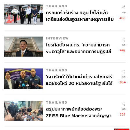
THAILAND
ครอบครัวรับร่าง ฮลุน โซโล่ แล้ว
465
เตรียมส่งชันสูตรหาสาเหตุการเสีย
ชีวิต
INTERVIEW
ไขรหัสตั้ง ผบ.ตร. ‘ความสามารถ
442
vs อาวุโส’ และอนาคตการปฏิรูปสี
กากี กับ พล.ต.อ. เอก อังสนานนท์
THAILAND
‘ธนารัตน์’ ให้ปากคำตำรวจไซเบอร์
364
แฉช่องโหว่ 20 หน่วยงานรัฐ ยันไร้
นัยทางการเมือง
THAILAND
สรุปมหากาพย์กล้องส่องพระ
357
ZEISS Blue Marine จากสัญญา
ผลิต 8.3 ล้าน สู่ข้อพิพาท ‘มา
เวลล์ฯ’ ฟ้อง ‘โทน บางแค’ ผิดนัด