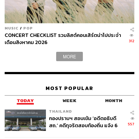
MUSIC
/
POP
CONCERT CHECKLIST รวมลิสต์คอนเสิร์ตน่าไปประจำ
312
เดือนสิงหาคม 2026
MORE
MOST POPULAR
TODAY
WEEK
MONTH
THAILAND
กองปราบฯ สอบเข้ม ‘อดีตอธิบดี
557
สถ.’ คดีทุจริตสอบท้องถิ่น แจ้ง 6
ข้อหาหนัก จ่อชง ป.ป.ช. 12 ส.ค. นี้